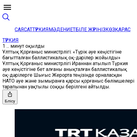
САЯСАТ
ТҮРКИЯ
МӘДЕНИЕТ
БІЛЕ ЖҮРІҢІЗ
КӨЗҚАРАС
ТҮРКИЯ
1 ... минут оқылды
Ұлттық Қорғаныс министрлігі: «Түрік әуе кеңістігіне
бағытталған баллистикалық оқ-дәрілер жойылды»
Ұлттық Қорғаныс министрлігі Ираннан атылып Түркия
әуе кеңістігіне бет алғаны анықталған баллистикалық
оқ-дәрілерге Шығыс Жерорта теңізінде орналасқан
НАТО әуе және зымыранға қарсы қорғаныс бөлімшелері
тарапынан уақтылы соққы берілгені айтылды.
Бөлісу