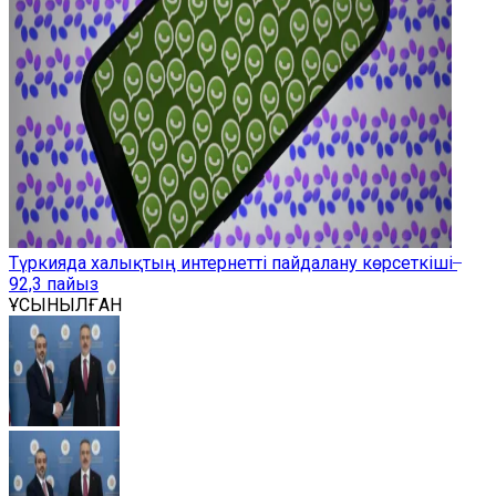
Түркияда халықтың интернетті пайдалану көрсеткіші ̶
92,3 пайыз
ҰСЫНЫЛҒАН