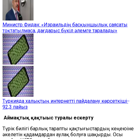
Министр Фидан: «Израильдің басқыншылық саясаты
тоқтатылмаса, дағдарыс бүкіл әлемге таралады»
Түркияда халықтың интернетті пайдалану көрсеткіші ̶
92,3 пайыз
Аймақтық қақтығыс туралы ескерту
Түрік билігі барлық тарапты қақтығыстардың кеңеюіне
әкелетін қадамдардан аулақ болуға шақырды. Осы