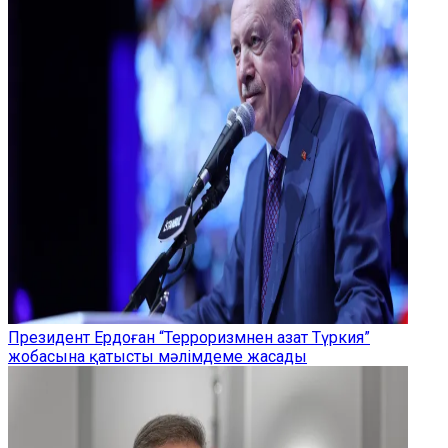
Президент Ердоған “Терроризмнен азат Түркия”
жобасына қатысты мәлімдеме жасады