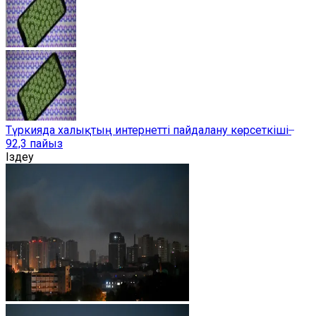
Түркияда халықтың интернетті пайдалану көрсеткіші ̶
92,3 пайыз
Іздеу