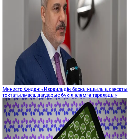
Министр Фидан: «Израильдің басқыншылық саясаты
тоқтатылмаса, дағдарыс бүкіл әлемге таралады»