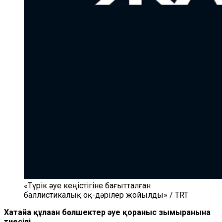
«Түрік әуе кеңістігіне бағытталған
баллистикалық оқ-дәрілер жойылды» / TRT
Хатайға құлаған бөлшектер әуе қорғаныс зымыранына
тиесілі