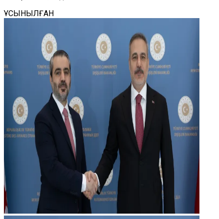
ҰСЫНЫЛҒАН