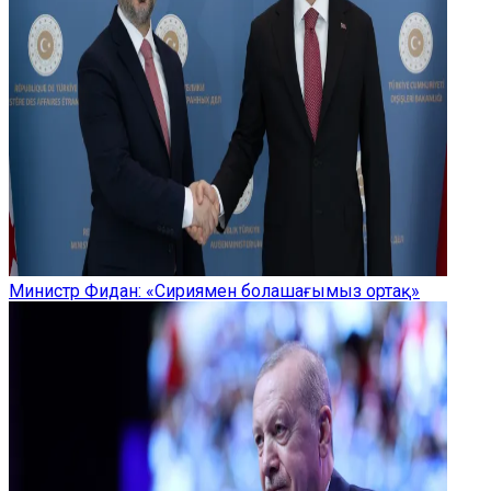
Министр Фидан: «Сириямен болашағымыз ортақ»