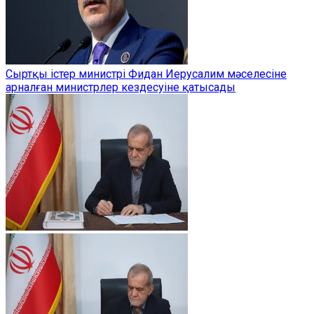
Сыртқы істер министрі Фидан Иерусалим мәселесіне
арналған министрлер кездесуіне қатысады