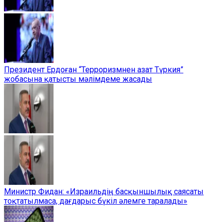
Президент Ердоған “Терроризмнен азат Түркия”
жобасына қатысты мәлімдеме жасады
Министр Фидан: «Израильдің басқыншылық саясаты
тоқтатылмаса, дағдарыс бүкіл әлемге таралады»