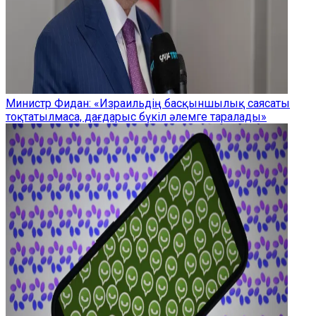
Министр Фидан: «Израильдің басқыншылық саясаты
тоқтатылмаса, дағдарыс бүкіл әлемге таралады»