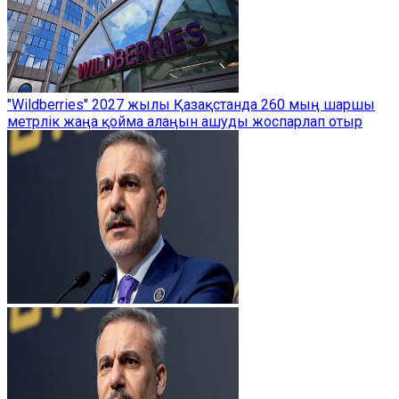
"Wildberries" 2027 жылы Қазақстанда 260 мың шаршы
метрлік жаңа қойма алаңын ашуды жоспарлап отыр