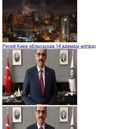
Ресей Киев облысында 14 адамды өлтірді