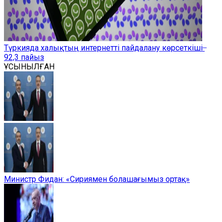
Түркияда халықтың интернетті пайдалану көрсеткіші ̶
92,3 пайыз
ҰСЫНЫЛҒАН
Министр Фидан: «Сириямен болашағымыз ортақ»