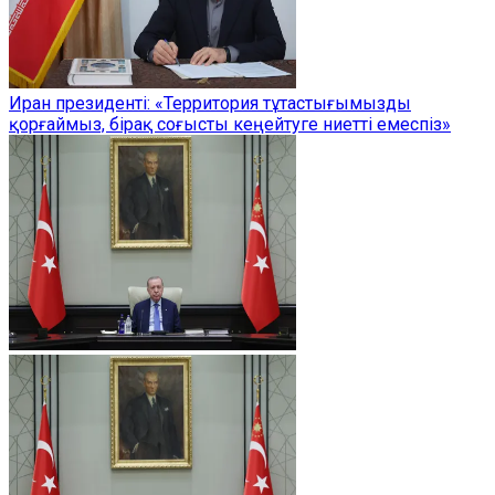
Иран президенті: «Территория тұтастығымызды
қорғаймыз, бірақ соғысты кеңейтуге ниетті емеспіз»