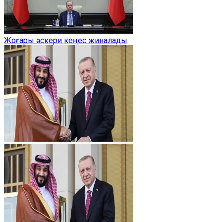
Жоғары әскери кеңес жиналады