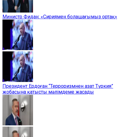
Министр Фидан: «Сириямен болашағымыз ортақ»
Президент Ердоған “Терроризмнен азат Түркия”
жобасына қатысты мәлімдеме жасады