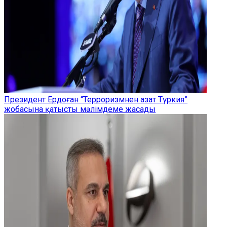
Президент Ердоған “Терроризмнен азат Түркия”
жобасына қатысты мәлімдеме жасады