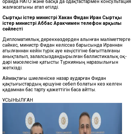
орайда НАТО және басқа да одақтастармен консультация
жалғасатыны атап өтілді.
Сыртқы істер министрі Хакан Фидан Иран Сыртқы
істер министрі Аббас Аракчимен телефон арқылы
сөйлесті
Дипломатиялық дереккөздерден алынған мәліметтерге
сәйкес, министр Фидан келіссөз барысында Ираннан
атылғаннан кейін түрік әуе кеңістігіне бағытталғаны
анықталып, залалсыздандырылған баллистикалық оқ-
дәрі мәселесіне қатысты Түркияның наразылығын
жеткізді.
Аймақтағы шиеленіске назар аударған Фидан
қақтығыстардың өршуіне себеп болатын кез келген
қадамнан бас тарту қажеттігін баса айтты.
ҰСЫНЫЛҒАН