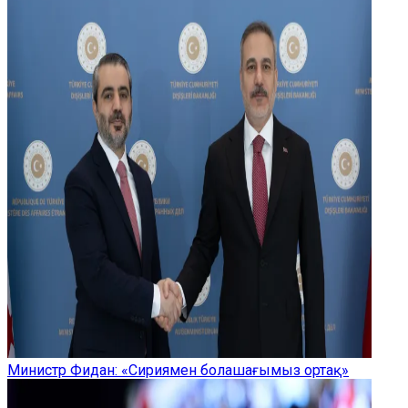
Министр Фидан: «Сириямен болашағымыз ортақ»