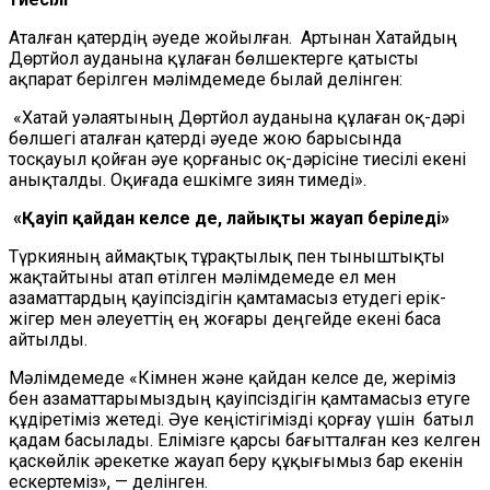
Аталған қатердің әуеде жойылған. Артынан Хатайдың
Дөртйол ауданына құлаған бөлшектерге қатысты
ақпарат берілген мәлімдемеде былай делінген:
«Хатай уәлаятының Дөртйол ауданына құлаған оқ-дәрі
бөлшегі аталған қатерді әуеде жою барысында
тосқауыл қойған әуе қорғаныс оқ-дәрісіне тиесілі екені
анықталды. Оқиғада ешкімге зиян тимеді».
«Қауіп қайдан келсе де, лайықты жауап беріледі»
Түркияның аймақтық тұрақтылық пен тыныштықты
жақтайтыны атап өтілген мәлімдемеде ел мен
азаматтардың қауіпсіздігін қамтамасыз етудегі ерік-
жігер мен әлеуеттің ең жоғары деңгейде екені баса
айтылды.
Мәлімдемеде «Кімнен және қайдан келсе де, жеріміз
бен азаматтарымыздың қауіпсіздігін қамтамасыз етуге
құдіретіміз жетеді. Әуе кеңістігімізді қорғау үшін батыл
қадам басылады. Елімізге қарсы бағытталған кез келген
қаскөйлік әрекетке жауап беру құқығымыз бар екенін
ескертеміз», — делінген.