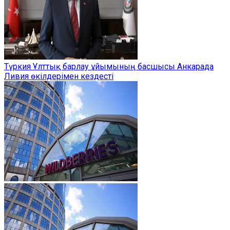
Түркия Ұлттық барлау ұйымының басшысы Анкарада
Ливия өкілдерімен кездесті