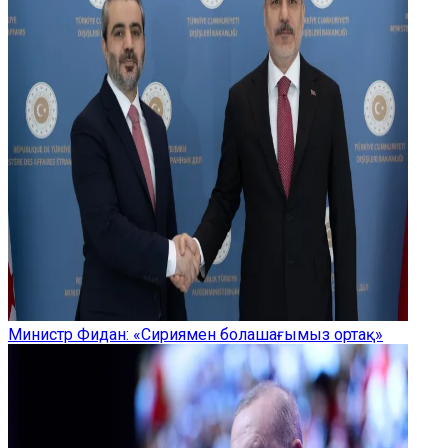
Министр Фидан: «Сириямен болашағымыз ортақ»