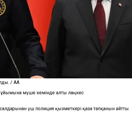
лды. / AA
Ш ұйымына мүше кемінде алты лаңкес
ы салдарынан үш полиция қызметкері қаза тапқанын айтты.