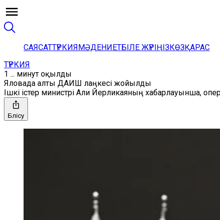
САЯСАТ
ТҮРКИЯ
МӘДЕНИЕТ
БІЛЕ ЖҮРІҢІЗ
КӨЗҚАРАС
ТҮРКИЯ
1 ... минут оқылды
Яловада алты ДАИШ лаңкесі жойылды
Ішкі істер министрі Али Йерликаяның хабарлауынша, опер
Бөлісу