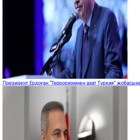
Президент Ердоған “Терроризмнен азат Түркия” жобасы