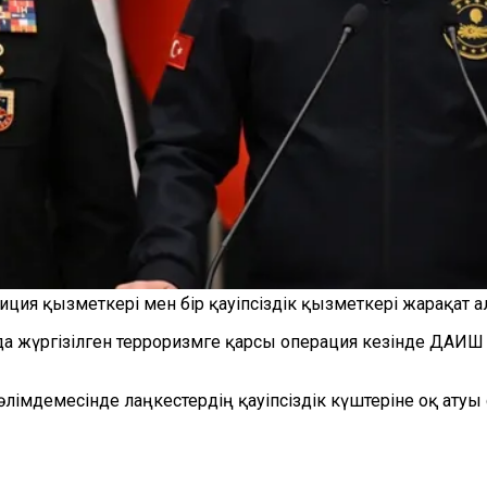
ция қызметкері мен бір қауіпсіздік қызметкері жарақат а
а жүргізілген терроризмге қарсы операция кезінде ДАИ
мәлімдемесінде лаңкестердің қауіпсіздік күштеріне оқ ату