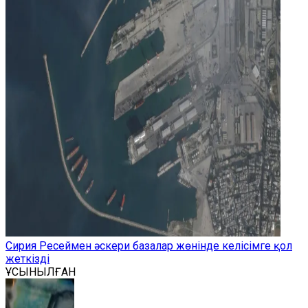
Сирия Ресеймен әскери базалар жөнінде келісімге қол
жеткізді
ҰСЫНЫЛҒАН