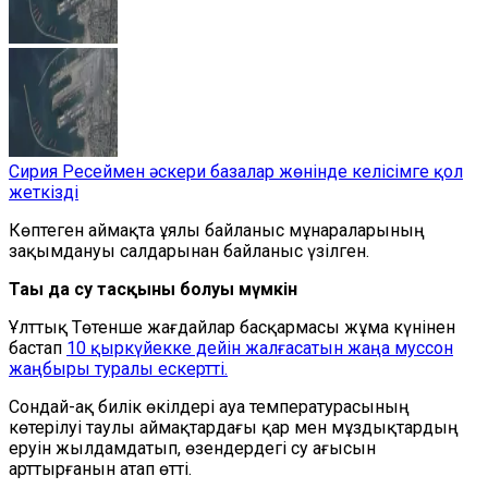
Сирия Ресеймен әскери базалар жөнінде келісімге қол
жеткізді
Көптеген аймақта ұялы байланыс мұнараларының
зақымдануы салдарынан байланыс үзілген.
Тағы да су тасқыны болуы мүмкін
Ұлттық Төтенше жағдайлар басқармасы жұма күнінен
бастап
10 қыркүйекке дейін жалғасатын жаңа муссон
жаңбыры туралы ескертті.
Сондай-ақ билік өкілдері ауа температурасының
көтерілуі таулы аймақтардағы қар мен мұздықтардың
еруін жылдамдатып, өзендердегі су ағысын
арттырғанын атап өтті.