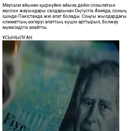
Маусым айынан қыркүйек айына дейін созылатын
муссон жауындары салдарынан Оңтүстік Азияда, соның
ішінде Пәкістанда жиі апат болады. Соңғы жылдардағы
климаттың өзгеруі апаттың күшін арттырып, болжау
мүмкіндігін азайтты.
ҰСЫНЫЛҒАН