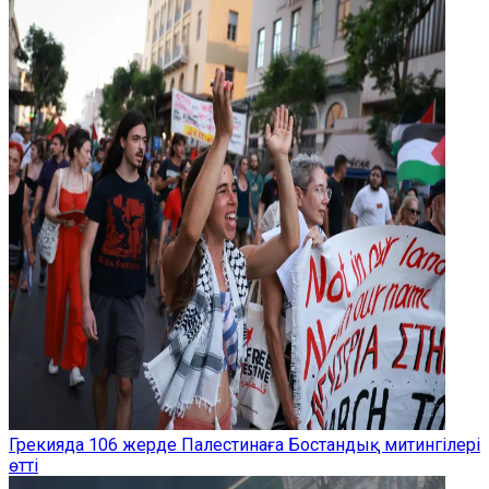
Грекияда 106 жерде Палестинаға Бостандық митингілері
өтті