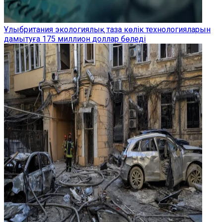
Ұлыбритания экологиялық таза көлік технологияларын
дамытуға 175 миллион доллар бөледі