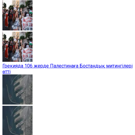
Грекияда 106 жерде Палестинаға Бостандық митингілері
өтті