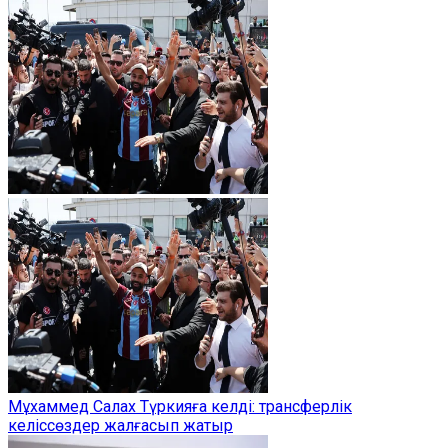
Мұхаммед Салах Түркияға келді: трансферлік
келіссөздер жалғасып жатыр