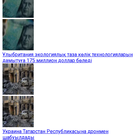
Ұлыбритания экологиялық таза көлік технологияларын
дамытуға 175 миллион доллар бөледі
Украина Татарстан Республикасына дронмен
шабуылдады