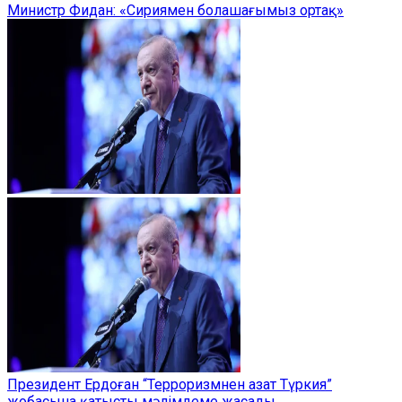
Министр Фидан: «Сириямен болашағымыз ортақ»
Президент Ердоған “Терроризмнен азат Түркия”
жобасына қатысты мәлімдеме жасады