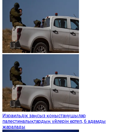
Израильдік заңсыз қоныстанушылар
палестиналықтардың үйлерін өртеп, 6 адамды
жаралады