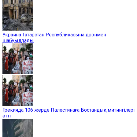
Украина Татарстан Республикасына дронмен
шабуылдады
Грекияда 106 жерде Палестинаға Бостандық митингілері
өтті