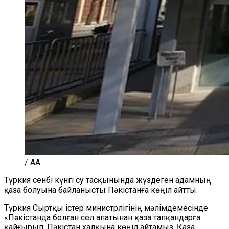
/ AA
Түркия сенбі күнгі су тасқынында жүздеген адамның
қаза болуына байланысты Пәкістанға көңіл айтты.
Түркия Сыртқы істер министрлігінің мәлімдемесінде
«Пәкістанда болған сел апатынан қаза тапқандарға
қайғырып, Пәкістан халқына көңіл айтамыз. Қаза