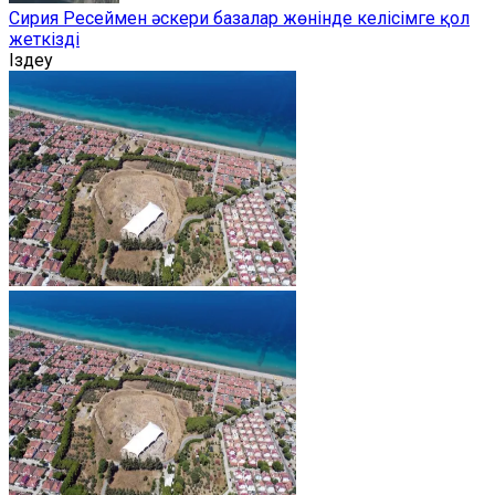
Сирия Ресеймен әскери базалар жөнінде келісімге қол
жеткізді
Іздеу