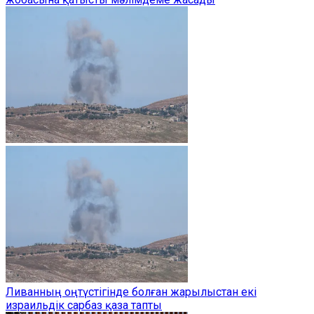
Ливанның оңтүстігінде болған жарылыстан екі
израильдік сарбаз қаза тапты