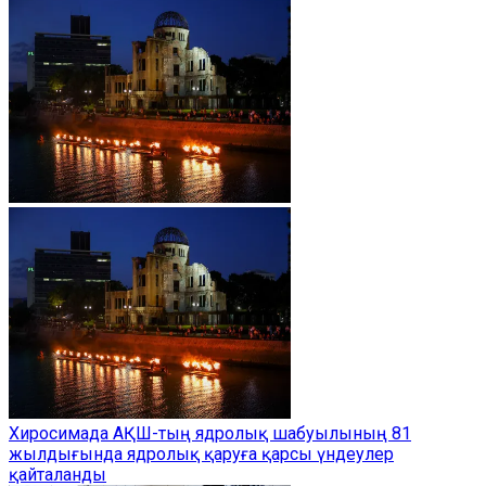
Хиросимада АҚШ-тың ядролық шабуылының 81
жылдығында ядролық қаруға қарсы үндеулер
қайталанды