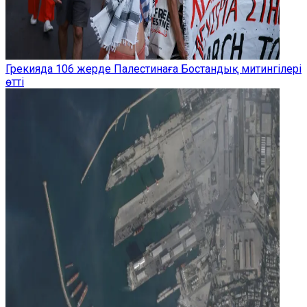
Грекияда 106 жерде Палестинаға Бостандық митингілері
өтті