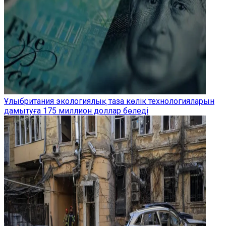
Ұлыбритания экологиялық таза көлік технологияларын
дамытуға 175 миллион доллар бөледі