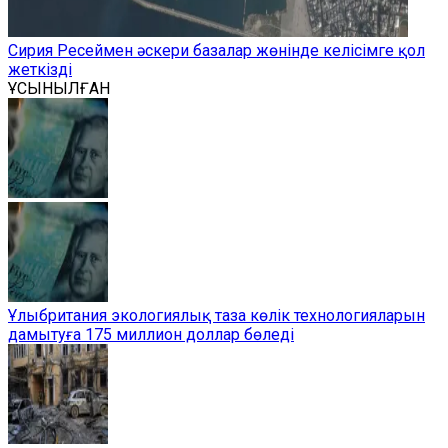
Сирия Ресеймен әскери базалар жөнінде келісімге қол
жеткізді
ҰСЫНЫЛҒАН
Ұлыбритания экологиялық таза көлік технологияларын
дамытуға 175 миллион доллар бөледі