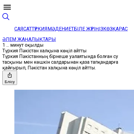
САЯСАТ
ТҮРКИЯ
МӘДЕНИЕТ
БІЛЕ ЖҮРІҢІЗ
КӨЗҚАРАС
ӘЛЕМ ЖАҢАЛЫҚТАРЫ
1 ... минут оқылды
Түркия Пәкістан халқына көңіл айтты
Түркия Пәкістанның бірнеше уәлаятында болған су
тасқыны мен көшкін салдарынан қаза тапқандарға
қайғырып, Пәкістан халқына көңіл айтты.
Бөлісу