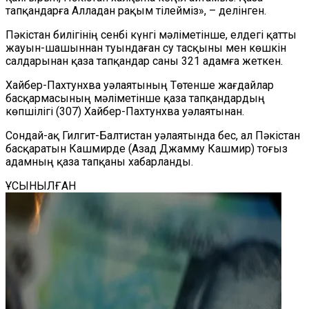
тапқандарға Алладан рақым тілейміз», – делінген.
Пәкістан билігінің сенбі күнгі мәліметінше, елдегі қатты
жауын-шашыннан туындаған су тасқыны мен көшкін
салдарынан қаза тапқандар саны 321 адамға жеткен.
Хайбер-Пахтунхва уәлаятының Төтенше жағдайлар
басқармасының мәліметінше қаза тапқандардың
көпшілігі (307) Хайбер-Пахтунхва уәлаятынан.
Сондай-ақ Гилгит-Балтистан уәлаятында бес, ал Пәкістан
басқаратын Кашмирде (Азад Джамму Кашмир) тоғыз
адамның қаза тапқаны хабарланды.
ҰСЫНЫЛҒАН