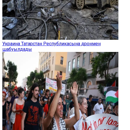
Украина Татарстан Республикасына дронмен
шабуылдады