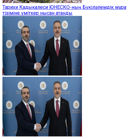
Тарихи Кадыкалеси ЮНЕСКО-ның Бүкіләлемдік мұра
тізіміне үміткер нысан атанды