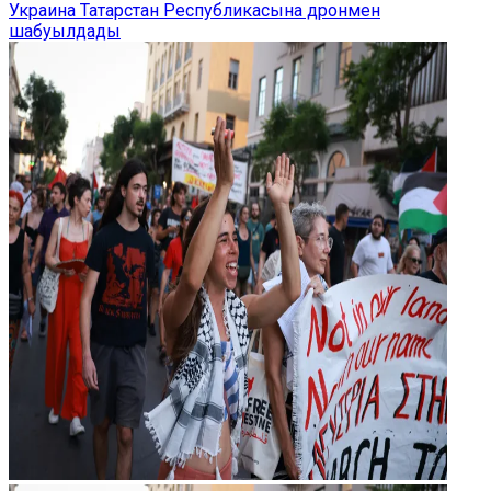
Украина Татарстан Республикасына дронмен
шабуылдады