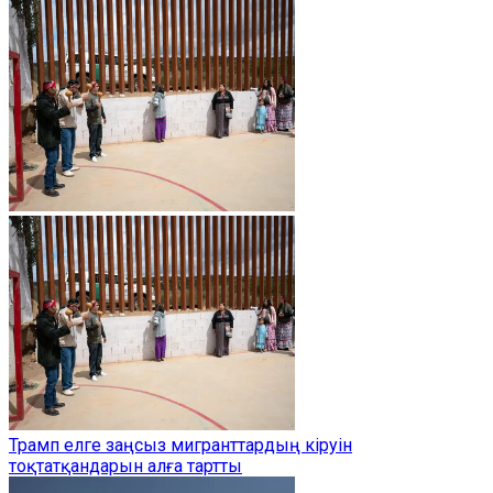
Трамп елге заңсыз мигранттардың кіруін
тоқтатқандарын алға тартты