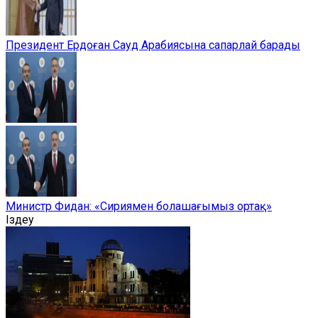
Президент Ердоған Сауд Арабиясына сапарлай барады
Министр Фидан: «Сириямен болашағымыз ортақ»
Іздеу