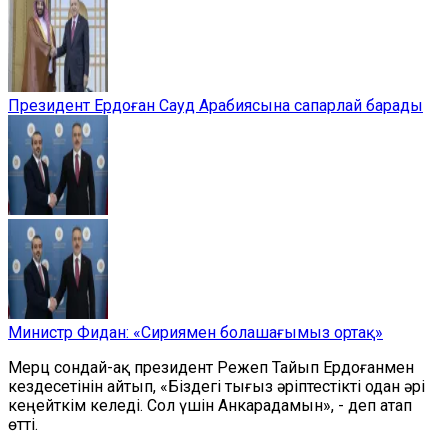
Президент Ердоған Сауд Арабиясына сапарлай барады
Министр Фидан: «Сириямен болашағымыз ортақ»
Мерц сондай-ақ президент Режеп Тайып Ердоғанмен
кездесетінін айтып, «Біздегі тығыз әріптестікті одан әрі
кеңейткім келеді. Сол үшін Анкарадамын», - деп атап
өтті.