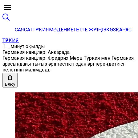
САЯСАТ
ТҮРКИЯ
МӘДЕНИЕТ
БІЛЕ ЖҮРІҢІЗ
КӨЗҚАРАС
ТҮРКИЯ
1 ... минут оқылды
Германия канцлері Анкарада
Германия канцлері Фридрих Мерц Түркия мен Германия
арасындағы тығыз әріптестікті одан әрі тереңдеткісі
келетінін мәлімдеді.
Бөлісу