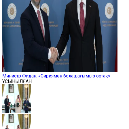
Министр Фидан: «Сириямен болашағымыз ортақ»
ҰСЫНЫЛҒАН