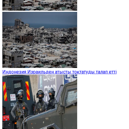
Индонезия Израильден атысты тоқтатуды талап етті