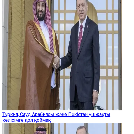
Түркия, Сауд Арабиясы және Пәкістан үшжақты
келісімге қол қоймақ