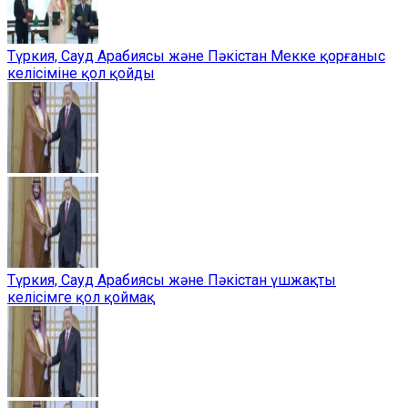
Түркия, Сауд Арабиясы және Пәкістан Мекке қорғаныс
келісіміне қол қойды
Түркия, Сауд Арабиясы және Пәкістан үшжақты
келісімге қол қоймақ