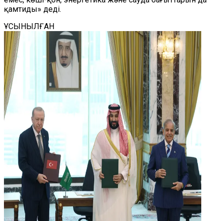
қамтиды» деді.
ҰСЫНЫЛҒАН