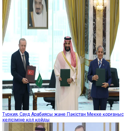
Түркия, Сауд Арабиясы және Пәкістан Мекке қорғаныс
келісіміне қол қойды