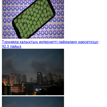
Түркияда халықтың интернетті пайдалану көрсеткіші ̶
92,3 пайыз