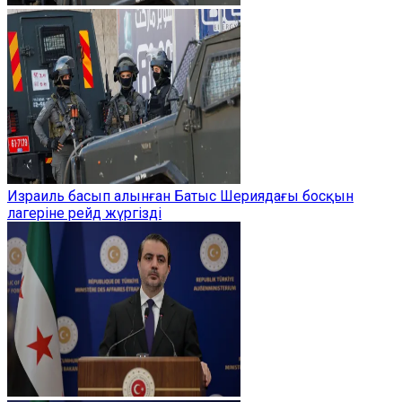
Израиль басып алынған Батыс Шериядағы босқын
лагеріне рейд жүргізді