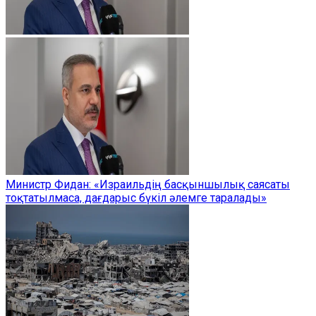
Министр Фидан: «Израильдің басқыншылық саясаты
тоқтатылмаса, дағдарыс бүкіл әлемге таралады»