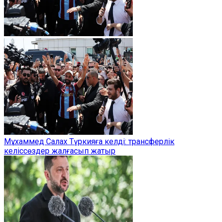
Мұхаммед Салах Түркияға келді: трансферлік
келіссөздер жалғасып жатыр