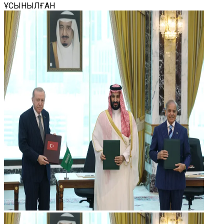
ҰСЫНЫЛҒАН