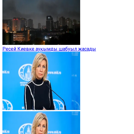
Ресей Киевке ауқымды шабуыл жасады