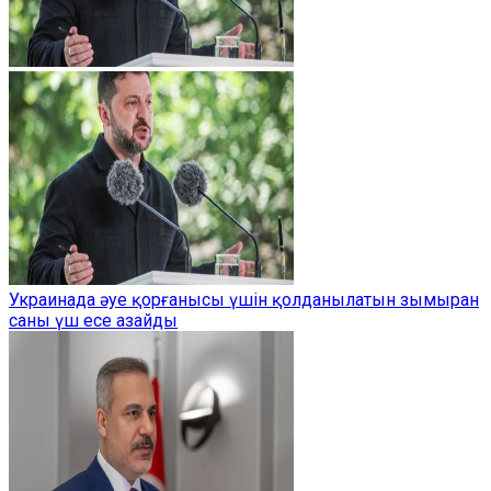
Украинада әуе қорғанысы үшін қолданылатын зымыран
саны үш есе азайды