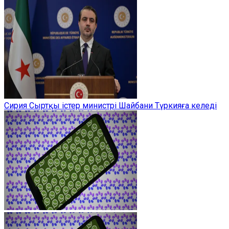
Сирия Сыртқы істер министрі Шайбани Түркияға келеді