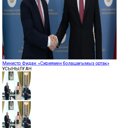
Министр Фидан: «Сириямен болашағымыз ортақ»
ҰСЫНЫЛҒАН