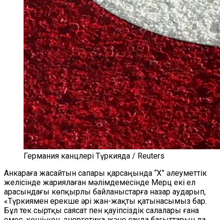
Германия канцлері Түркияда / Reuters
Анкараға жасайтын сапары қарсаңында “X” әлеуметтік
желісінде жариялаған мәлімдемесінде Мерц екі ел
арасындағы көпқырлы байланыстарға назар аударып,
«Түркиямен ерекше әрі жан-жақты қатынасымыз бар.
Бұл тек сыртқы саясат пен қауіпсіздік салалары ғана
емес, көші-қон, энергетика және сауда бағыттарын да