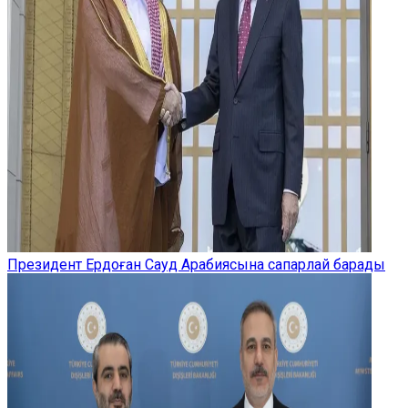
Президент Ердоған Сауд Арабиясына сапарлай барады