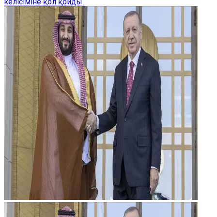
келісіміне қол қойды