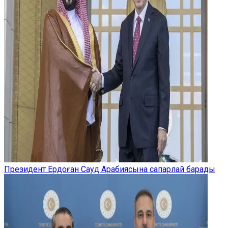
Президент Ердоған Сауд Арабиясына сапарлай барады