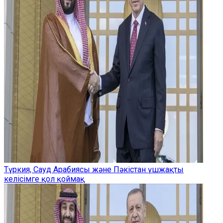
Түркия, Сауд Арабиясы және Пәкістан үшжақты
келісімге қол қоймақ