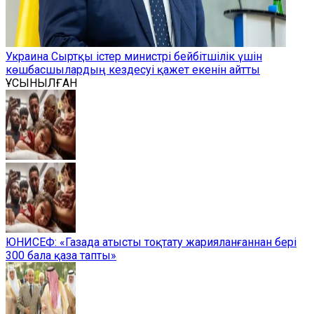
Украина Сыртқы істер министрі бейбітшілік үшін
көшбасшылардың кездесуі қажет екенін айтты
ҰСЫНЫЛҒАН
ЮНИСЕФ: «Газада атысты тоқтату жарияланғаннан бері
300 бала қаза тапты»