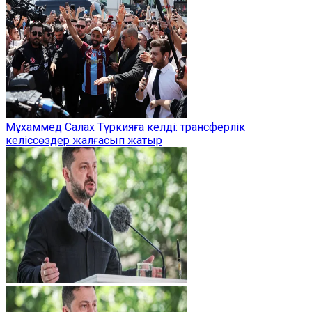
Мұхаммед Салах Түркияға келді: трансферлік
келіссөздер жалғасып жатыр