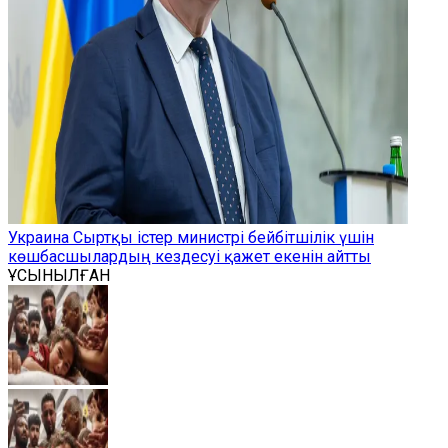
Украина Сыртқы істер министрі бейбітшілік үшін
көшбасшылардың кездесуі қажет екенін айтты
ҰСЫНЫЛҒАН