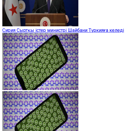
Сирия Сыртқы істер министрі Шайбани Түркияға келеді