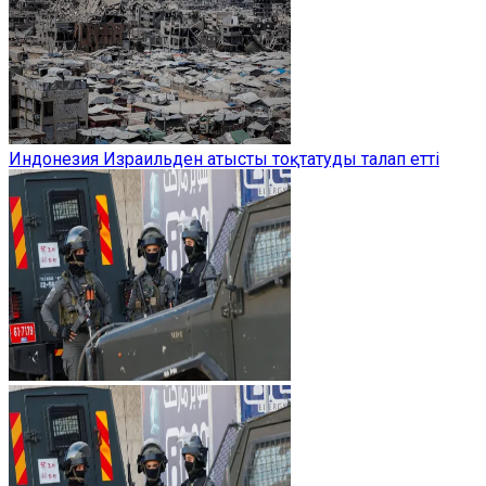
Индонезия Израильден атысты тоқтатуды талап етті