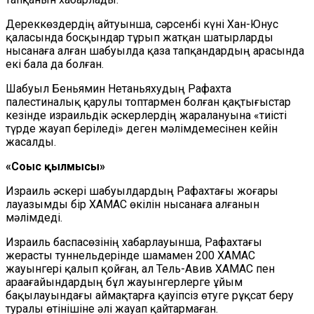
Дереккөздердің айтуынша, сәрсенбі күні Хан-Юнус
қаласында босқындар тұрып жатқан шатырларды
нысанаға алған шабуылда қаза тапқандардың арасында
екі бала да болған.
Шабуыл Беньямин Нетаньяхудың Рафахта
палестиналық қарулы топтармен болған қақтығыстар
кезінде израильдік әскерлердің жаралануына «тиісті
түрде жауап беріледі» деген мәлімдемесінен кейін
жасалды.
«Соғыс қылмысы»
Израиль әскері шабуылдардың Рафахтағы жоғары
лауазымды бір ХАМАС өкілін нысанаға алғанын
мәлімдеді.
Израиль баспасөзінің хабарлауынша, Рафахтағы
жерасты туннельдерінде шамамен 200 ХАМАС
жауынгері қалып қойған, ал Тель-Авив ХАМАС пен
араағайындардың бұл жауынгерлерге ұйым
бақылауындағы аймақтарға қауіпсіз өтуге рұқсат беру
туралы өтінішіне әлі жауап қайтармаған.