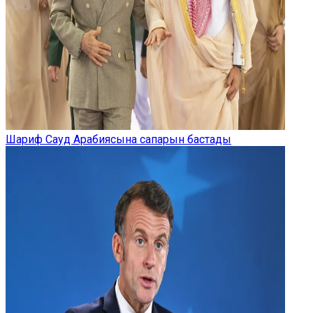
Шариф Сауд Арабиясына сапарын бастады