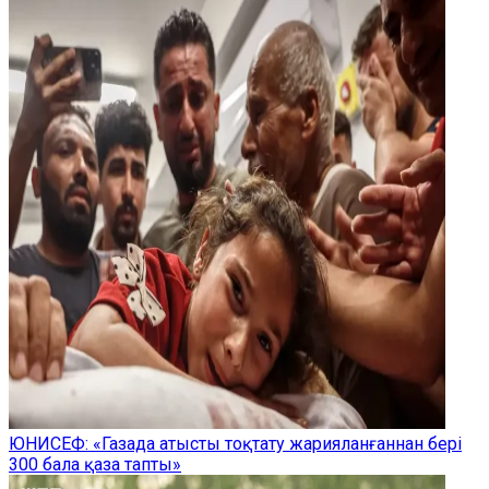
ЮНИСЕФ: «Газада атысты тоқтату жарияланғаннан бері
300 бала қаза тапты»