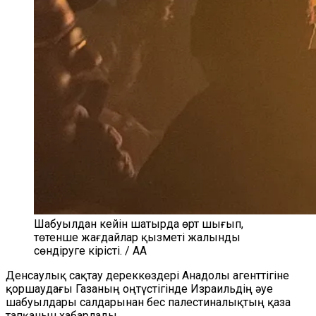
Шабуылдан кейін шатырда өрт шығып,
төтенше жағдайлар қызметі жалынды
сөндіруге кірісті. / AA
Денсаулық сақтау дереккөздері Анадолы агенттігіне
қоршаудағы Газаның оңтүстігінде Израильдің әуе
шабуылдары салдарынан бес палестиналықтың қаза
тапқанын хабарлады.