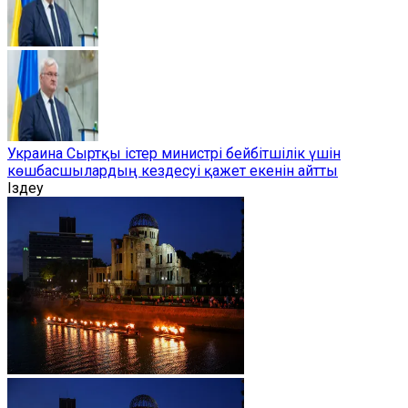
Украина Сыртқы істер министрі бейбітшілік үшін
көшбасшылардың кездесуі қажет екенін айтты
Іздеу