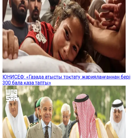
ЮНИСЕФ: «Газада атысты тоқтату жарияланғаннан бері
300 бала қаза тапты»