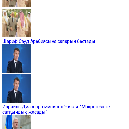
Шариф Сауд Арабиясына сапарын бастады
Израиль Диаспора министрі Чикли: “Макрон бізге
сатқындық жасады”