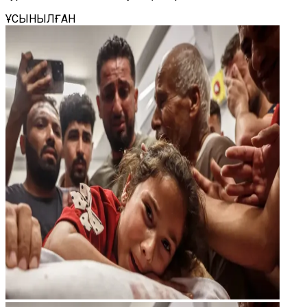
ҰСЫНЫЛҒАН