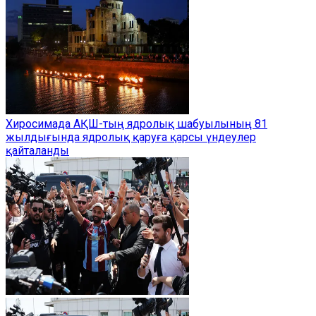
Хиросимада АҚШ-тың ядролық шабуылының 81
жылдығында ядролық қаруға қарсы үндеулер
қайталанды