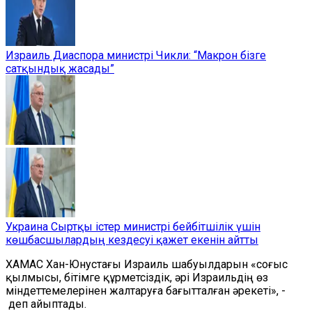
Израиль Диаспора министрі Чикли: “Макрон бізге
сатқындық жасады”
Украина Сыртқы істер министрі бейбітшілік үшін
көшбасшылардың кездесуі қажет екенін айтты
ХАМАС Хан-Юнустағы Израиль шабуылдарын «соғыс
қылмысы, бітімге құрметсіздік, әрі Израильдің өз
міндеттемелерінен жалтаруға бағытталған әрекеті», -
деп айыптады.