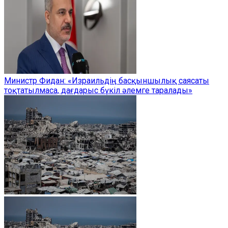
Министр Фидан: «Израильдің басқыншылық саясаты
тоқтатылмаса, дағдарыс бүкіл әлемге таралады»