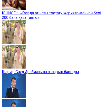
ЮНИСЕФ: «Газада атысты тоқтату жарияланғаннан бері
300 бала қаза тапты»
Шариф Сауд Арабиясына сапарын бастады