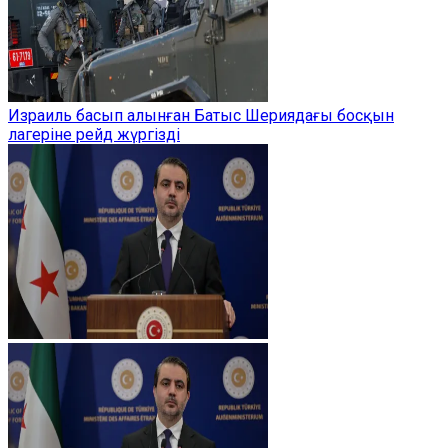
Израиль басып алынған Батыс Шериядағы босқын
лагеріне рейд жүргізді