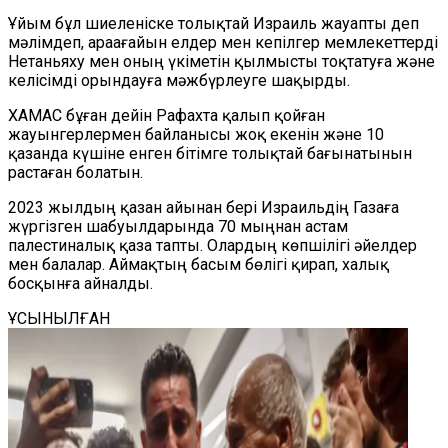
Ұйым бұл шиеленіске толықтай Израиль жауапты деп
мәлімдеп, араағайын елдер мен кепілгер мемлекеттерді
Нетаньяху мен оның үкіметін қылмысты тоқтатуға және
келісімді орындауға мәжбүрлеуге шақырды.
ХАМАС бұған дейін Рафахта қалып қойған
жауынгерлермен байланысы жоқ екенін және 10
қазанда күшіне енген бітімге толықтай бағынатынын
растаған болатын.
2023 жылдың қазан айынан бері Израильдің Газаға
жүргізген шабуылдарында 70 мыңнан астам
палестиналық қаза тапты. Олардың көпшілігі әйелдер
мен балалар. Аймақтың басым бөлігі қирап, халық
босқынға айналды.
ҰСЫНЫЛҒАН