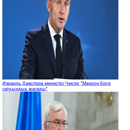
Израиль Диаспора министрі Чикли: “Макрон бізге
сатқындық жасады”