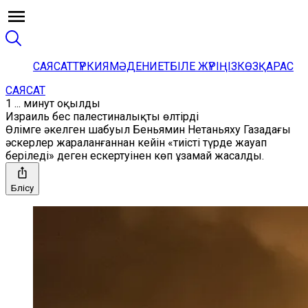
САЯСАТ
ТҮРКИЯ
МӘДЕНИЕТ
БІЛЕ ЖҮРІҢІЗ
КӨЗҚАРАС
САЯСАТ
1 ... минут оқылды
Израиль бес палестиналықты өлтірді
Өлімге әкелген шабуыл Беньямин Нетаньяху Газадағы
әскерлер жараланғаннан кейін «тиісті түрде жауап
беріледі» деген ескертуінен көп ұзамай жасалды.
Бөлісу