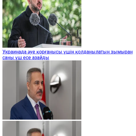
Украинада әуе қорғанысы үшін қолданылатын зымыран
саны үш есе азайды