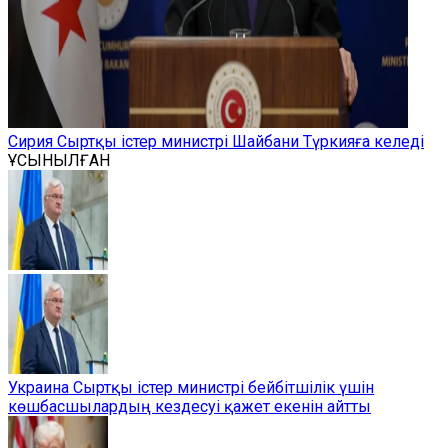
Сирия Сыртқы істер министрі Шайбани Түркияға келеді
ҰСЫНЫЛҒАН
Украина Сыртқы істер министрі бейбітшілік үшін
көшбасшылардың кездесуі қажет екенін айтты