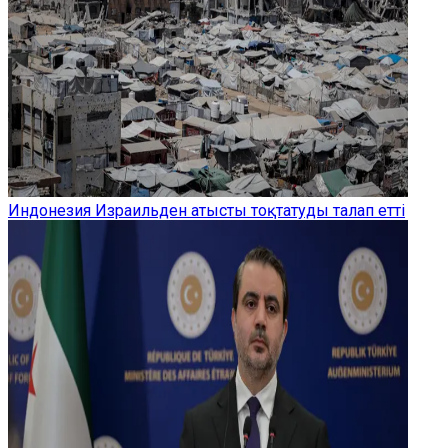
Индонезия Израильден атысты тоқтатуды талап етті