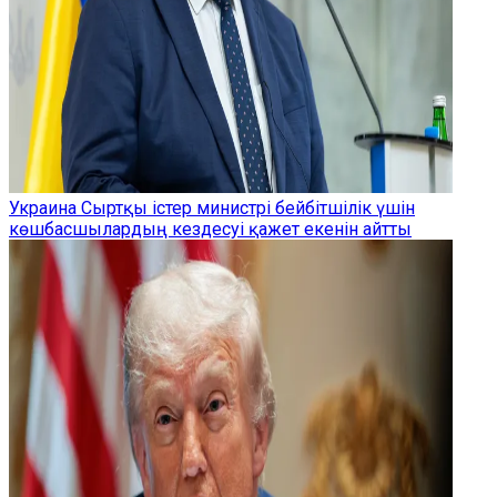
Украина Сыртқы істер министрі бейбітшілік үшін
көшбасшылардың кездесуі қажет екенін айтты