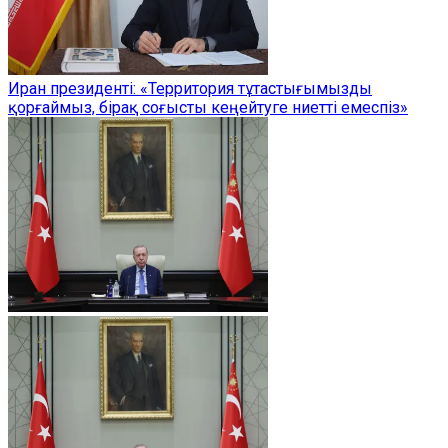
Иран президенті: «Территория тұтастығымызды
қорғаймыз, бірақ соғысты кеңейтуге ниетті емеспіз»