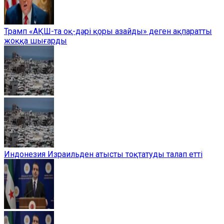
Трамп «АҚШ-та оқ-дәрі қоры азайды» деген ақпаратты
жоққа шығарды
Индонезия Израильден атысты тоқтатуды талап етті