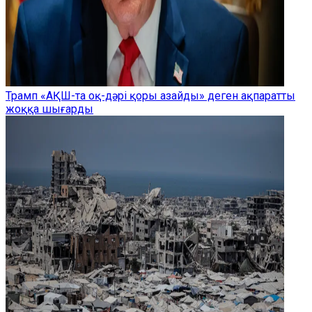
Трамп «АҚШ-та оқ-дәрі қоры азайды» деген ақпаратты
жоққа шығарды