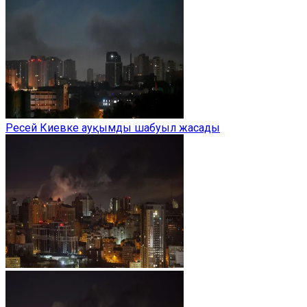
Ресей Киевке ауқымды шабуыл жасады