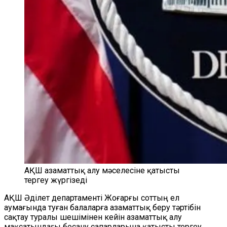
АҚШ азаматтық алу мәселесіне қатысты
тергеу жүргізеді
АҚШ Әділет департаменті Жоғарғы соттың ел
аумағында туған балаларға азаматтық беру тәртібін
сақтау туралы шешімінен кейін азаматтық алу
мақсатындағы босану сапарларына қатысты тергеу