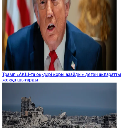
Трамп «АҚШ-та оқ-дәрі қоры азайды» деген ақпаратты
жоққа шығарды