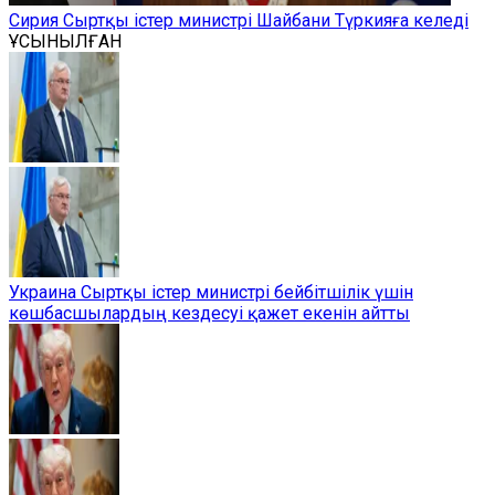
Сирия Сыртқы істер министрі Шайбани Түркияға келеді
ҰСЫНЫЛҒАН
Украина Сыртқы істер министрі бейбітшілік үшін
көшбасшылардың кездесуі қажет екенін айтты