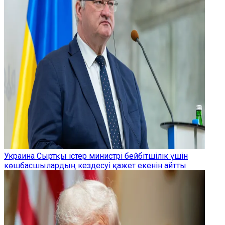
Украина Сыртқы істер министрі бейбітшілік үшін
көшбасшылардың кездесуі қажет екенін айтты