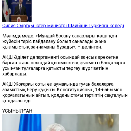
Сирия Сыртқы істер министрі Шайбани Түркияға келеді
Мәлімдемеде: «Мұндай босану сапарлары көші-қон
жүйесін теріс пайдалану болып саналады және
қылмыстық заңнаманы бұзады», – делінген.
АҚШ Әділет департаменті осындай заңсыз әрекетке
барған және осындай қылмыстық қызметті басқаларға
ұсынған тұлғаларға қатысты тергеу жүргізетінін
хабарлады.
АҚШ Жоғарғы соты ел аумағында туған балаларға
азаматтық беру құқығы Конституцияның 14-бабымен
қорғалатынын айтып, қолданыстағы тәртіптің сақталуын
қолдаған еді.
ҰСЫНЫЛҒАН