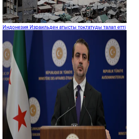
Индонезия Израильден атысты тоқтатуды талап етті