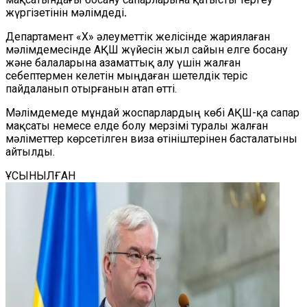
жүргізетінін мәлімдеді
.
Департамент «X» әлеуметтік желісінде жариялаған
мәлімдемесінде АҚШ жүйесін жыл сайын елге босану
және балаларына азаматтық алу үшін жалған
себептермен келетін мыңдаған шетелдік теріс
пайдаланып отырғанын атап өтті.
Мәлімдемеде мұндай жоспарлардың көбі АҚШ-қа сапар
мақсаты немесе елде болу мерзімі туралы жалған
мәліметтер көрсетілген виза өтініштерінен басталатыны
айтылды.
ҰСЫНЫЛҒАН