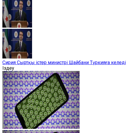
Сирия Сыртқы істер министрі Шайбани Түркияға келеді
Іздеу