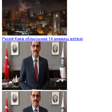
Ресей Киев облысында 14 адамды өлтірді