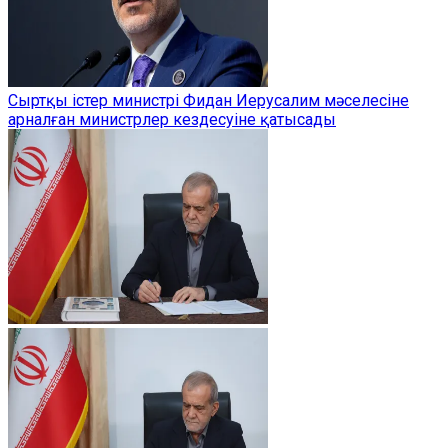
Сыртқы істер министрі Фидан Иерусалим мәселесіне
арналған министрлер кездесуіне қатысады