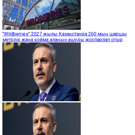
"Wildberries" 2027 жылы Қазақстанда 260 мың шаршы
метрлік жаңа қойма алаңын ашуды жоспарлап отыр