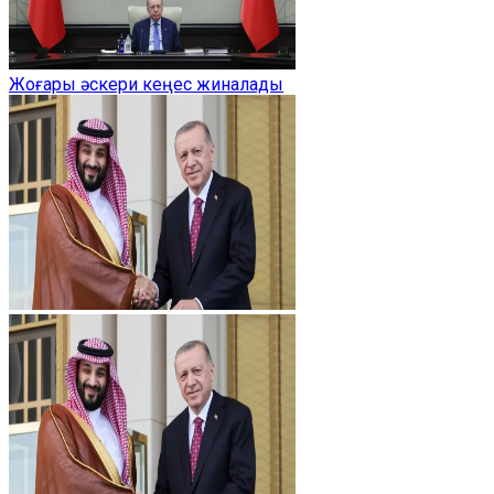
Жоғары әскери кеңес жиналады