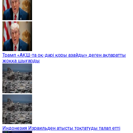
Трамп «АҚШ-та оқ-дәрі қоры азайды» деген ақпаратты
жоққа шығарды
Индонезия Израильден атысты тоқтатуды талап етті