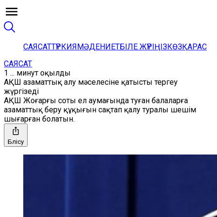
САЯСАТ
ТҮРКИЯ
МӘДЕНИЕТ
БІЛЕ ЖҮРІҢІЗ
КӨЗҚАРАС
САЯСАТ
1 ... минут оқылды
АҚШ азаматтық алу мәселесіне қатысты тергеу
жүргізеді
АҚШ Жоғарғы соты ел аумағында туған балаларға
азаматтық беру құқығын сақтап қалу туралы шешім
шығарған болатын.
Бөлісу