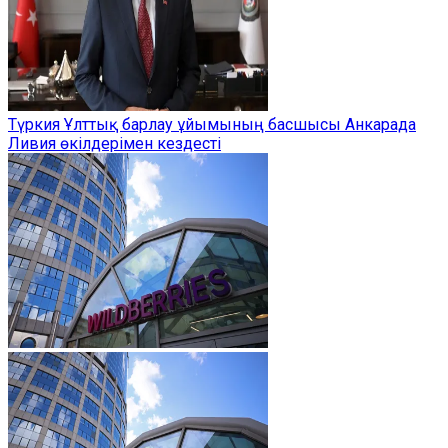
Түркия Ұлттық барлау ұйымының басшысы Анкарада
Ливия өкілдерімен кездесті