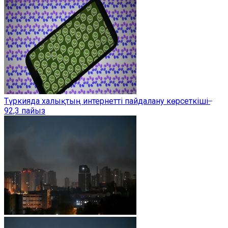
Түркияда халықтың интернетті пайдалану көрсеткіші ̶
92,3 пайыз