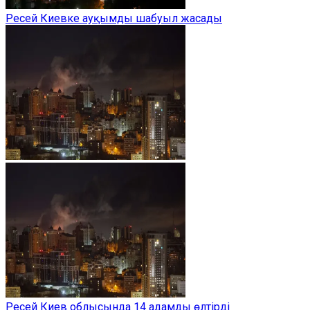
Ресей Киевке ауқымды шабуыл жасады
Ресей Киев облысында 14 адамды өлтірді