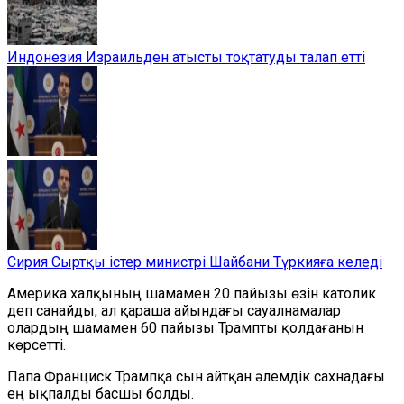
Индонезия Израильден атысты тоқтатуды талап етті
Сирия Сыртқы істер министрі Шайбани Түркияға келеді
Америка халқының шамамен 20 пайызы өзін католик
деп санайды, ал қараша айындағы сауалнамалар
олардың шамамен 60 пайызы Трампты қолдағанын
көрсетті.
Папа Франциск Трампқа сын айтқан әлемдік сахнадағы
ең ықпалды басшы болды.