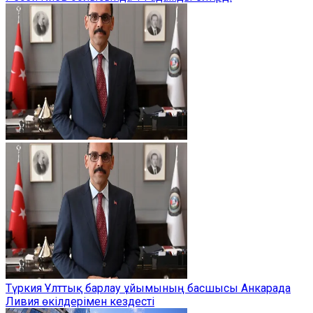
Түркия Ұлттық барлау ұйымының басшысы Анкарада
Ливия өкілдерімен кездесті