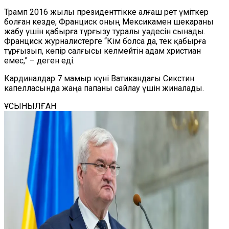
Трамп 2016 жылы президенттікке алғаш рет үміткер
болған кезде, Франциск оның Мексикамен шекараны
жабу үшін қабырға тұрғызу туралы уәдесін сынады.
Франциск журналистерге “Кім болса да, тек қабырға
тұрғызып, көпір салғысы келмейтін адам христиан
емес,” – деген еді.
Кардиналдар 7 мамыр күні Ватикандағы Сикстин
капелласында жаңа папаны сайлау үшін жиналады.
ҰСЫНЫЛҒАН