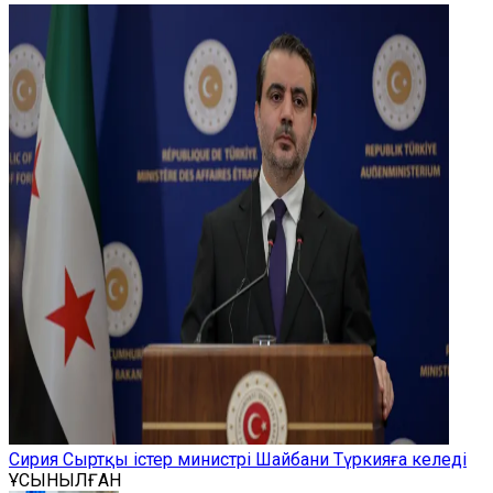
Сирия Сыртқы істер министрі Шайбани Түркияға келеді
ҰСЫНЫЛҒАН