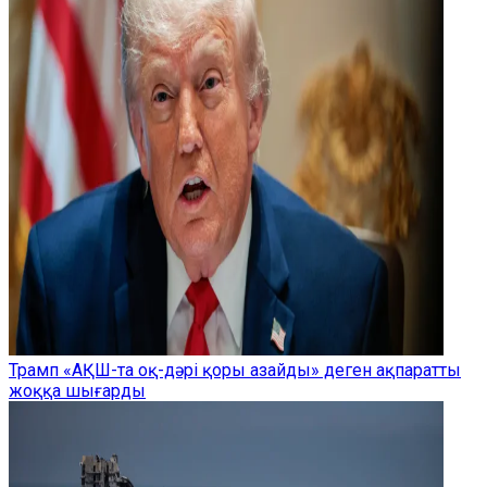
Трамп «АҚШ-та оқ-дәрі қоры азайды» деген ақпаратты
жоққа шығарды