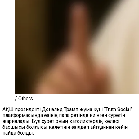
/ Others
АҚШ президенті Дональд Трамп жұма күні “Truth Social”
платформасында өзінің папа ретінде киінген суретін
жариялады. Бұл сурет оның католиктердің келесі
басшысы болғысы келетінін әзілдеп айтқаннан кейін
пайда болды.