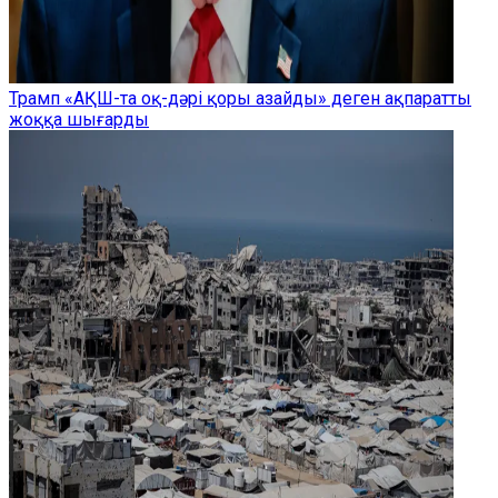
Трамп «АҚШ-та оқ-дәрі қоры азайды» деген ақпаратты
жоққа шығарды