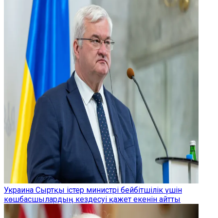
Украина Сыртқы істер министрі бейбітшілік үшін
көшбасшылардың кездесуі қажет екенін айтты