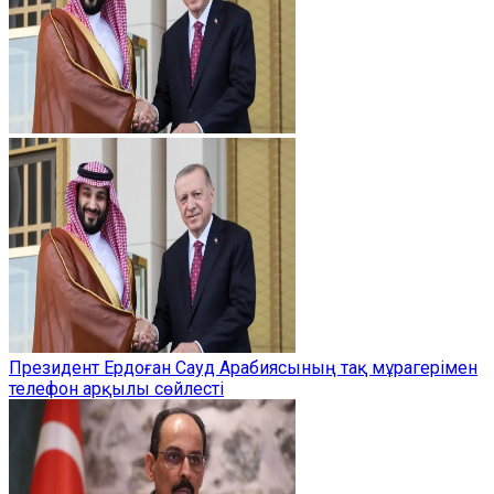
Президент Ердоған Сауд Арабиясының тақ мұрагерімен
телефон арқылы сөйлесті