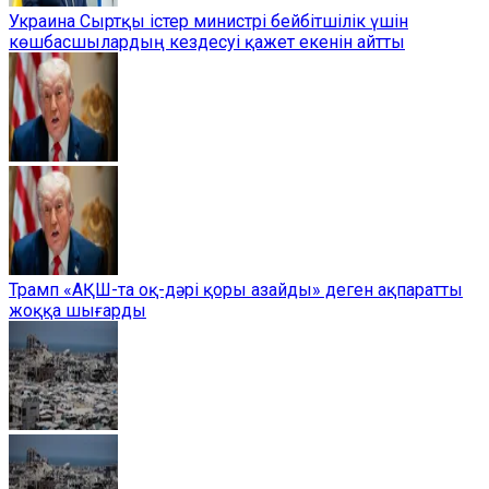
Украина Сыртқы істер министрі бейбітшілік үшін
көшбасшылардың кездесуі қажет екенін айтты
Трамп «АҚШ-та оқ-дәрі қоры азайды» деген ақпаратты
жоққа шығарды