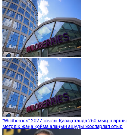
"Wildberries" 2027 жылы Қазақстанда 260 мың шаршы
метрлік жаңа қойма алаңын ашуды жоспарлап отыр