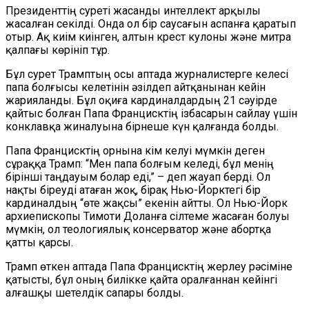
Президенттің суреті жасанды интеллект арқылы
жасалған секілді. Онда ол бір саусағын аспанға қаратып
отыр. Ақ киім киінген, алтын крест кулоны және митра
қалпағы көрініп тұр.
Бұл сурет Трамптың осы аптада журналистерге келесі
папа болғысы келетінін әзілдеп айтқанынан кейін
жарияланды. Бұл оқиға кардиналдардың 21 сәуірде
қайтыс болған Папа Францисктің ізбасарын сайлау үшін
конклавқа жиналуына бірнеше күн қалғанда болды.
Папа Францисктің орнына кім келуі мүмкін деген
сұраққа Трамп: “Мен папа болғым келеді, бұл менің
бірінші таңдауым болар еді,” – деп жауап берді. Ол
нақты біреуді атаған жоқ, бірақ Нью-Йорктегі бір
кардиналдың “өте жақсы” екенін айтты. Ол Нью-Йорк
архиепископы Тимоти Доланға сілтеме жасаған болуы
мүмкін, ол теологиялық консерватор және абортқа
қатты қарсы.
Трамп өткен аптада Папа Францисктің жерлеу рәсіміне
қатысты, бұл оның билікке қайта оралғаннан кейінгі
алғашқы шетелдік сапары болды.