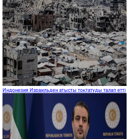
Индонезия Израильден атысты тоқтатуды талап етті