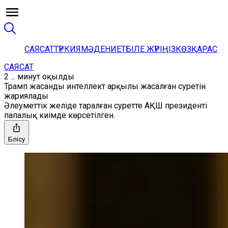
САЯСАТ
ТҮРКИЯ
МӘДЕНИЕТ
БІЛЕ ЖҮРІҢІЗ
КӨЗҚАРАС
САЯСАТ
2 ... минут оқылды
Трамп жасанды интеллект арқылы жасалған суретін
жариялады
Әлеуметтік желіде таралған суретте АҚШ президенті
папалық киімде көрсетілген.
Бөлісу