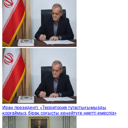
Иран президенті: «Территория тұтастығымызды
қорғаймыз, бірақ соғысты кеңейтуге ниетті емеспіз»