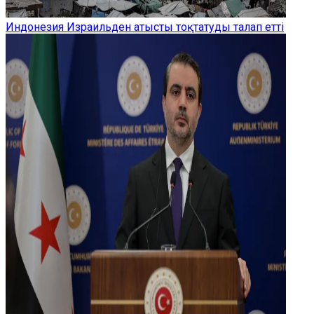
Индонезия Израильден атысты тоқтатуды талап етті