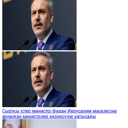
Сыртқы істер министрі Фидан Иерусалим мәселесіне
арналған министрлер кездесуіне қатысады