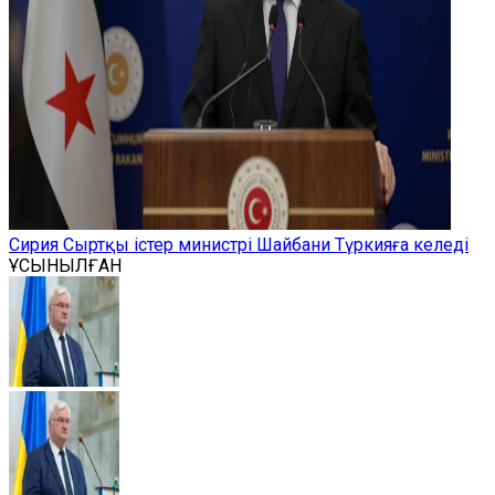
Сирия Сыртқы істер министрі Шайбани Түркияға келеді
ҰСЫНЫЛҒАН