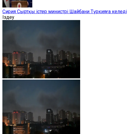
Сирия Сыртқы істер министрі Шайбани Түркияға келеді
Іздеу