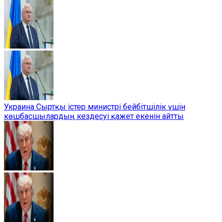
Украина Сыртқы істер министрі бейбітшілік үшін
көшбасшылардың кездесуі қажет екенін айтты