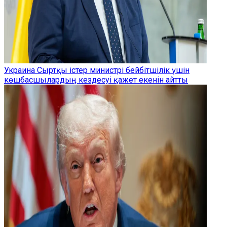
Украина Сыртқы істер министрі бейбітшілік үшін
көшбасшылардың кездесуі қажет екенін айтты