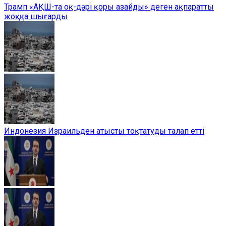
Трамп «АҚШ-та оқ-дәрі қоры азайды» деген ақпаратты
жоққа шығарды
Индонезия Израильден атысты тоқтатуды талап етті