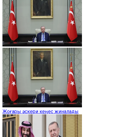
Жоғары әскери кеңес жиналады