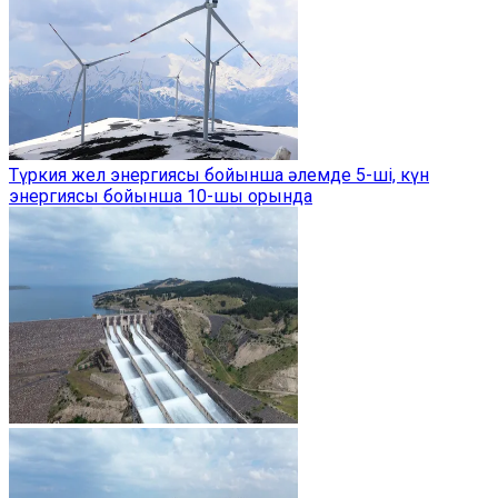
Түркия жел энергиясы бойынша әлемде 5-ші, күн
энергиясы бойынша 10-шы орында