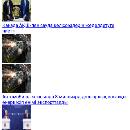
Канада АҚШ-пен сауда келіссөздерін жеделдетуге
ниетті
Автомобиль саласында 8 миллиард долларлық қосалқы
өнеркәсіп өнімі экспортталды