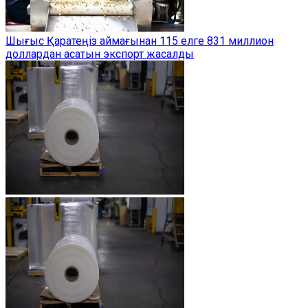
Шығыс Қаратеңіз аймағынан 115 елге 831 миллион
доллардан асатын экспорт жасалды