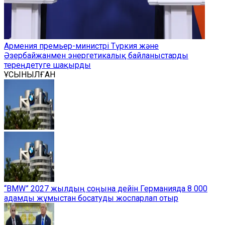
Армения премьер-министрі Түркия және
Әзербайжанмен энергетикалық байланыстарды
тереңдетуге шақырды
ҰСЫНЫЛҒАН
“BMW” 2027 жылдың соңына дейін Германияда 8 000
адамды жұмыстан босатуды жоспарлап отыр