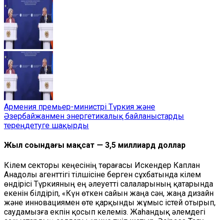
Армения премьер-министрі Түркия және
Әзербайжанмен энергетикалық байланыстарды
тереңдетуге шақырды
Жыл соңындағы мақсат — 3,5 миллиард доллар
Кілем секторы кеңесінің төрағасы Искендер Каплан
Анадолы агенттігі тілшісіне берген сұхбатында кілем
өндірісі Түркияның ең әлеуетті салаларының қатарында
екенін білдіріп, «Күн өткен сайын жаңа сән, жаңа дизайн
және инновациямен өте қарқынды жұмыс істей отырып,
саудамызға екпін қосып келеміз. Жаһандық әлемдегі