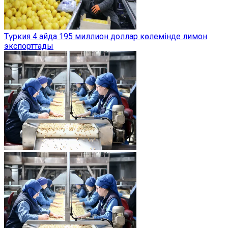
Түркия 4 айда 195 миллион доллар көлемінде лимон
экспорттады