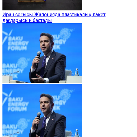
Иран соғысы Жапонияда пластикалық пакет
дағдарысын бастады