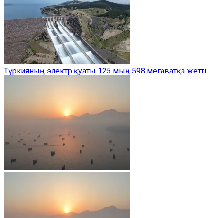
Түркияның электр қуаты 125 мың 598 мегаватқа жетті