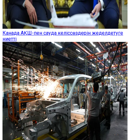
Канада АҚШ-пен сауда келіссөздерін жеделдетуге
ниетті