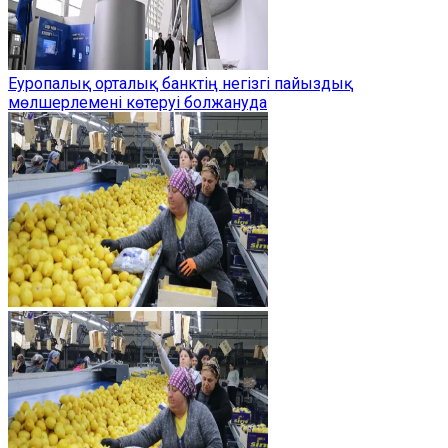
Еуропалық орталық банктің негізгі пайыздық
мөлшерлемені көтеруі болжануда