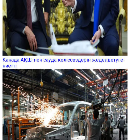
Канада АҚШ-пен сауда келіссөздерін жеделдетуге
ниетті