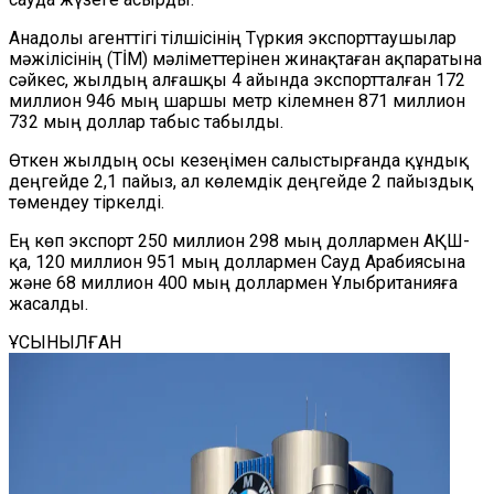
Анадолы агенттігі тілшісінің Түркия экспорттаушылар
мәжілісінің (TİM) мәліметтерінен жинақтаған ақпаратына
сәйкес, жылдың алғашқы 4 айында экспортталған 172
миллион 946 мың шаршы метр кілемнен 871 миллион
732 мың доллар табыс табылды.
Өткен жылдың осы кезеңімен салыстырғанда құндық
деңгейде 2,1 пайыз, ал көлемдік деңгейде 2 пайыздық
төмендеу тіркелді.
Ең көп экспорт 250 миллион 298 мың доллармен АҚШ-
қа, 120 миллион 951 мың доллармен Сауд Арабиясына
және 68 миллион 400 мың доллармен Ұлыбританияға
жасалды.
ҰСЫНЫЛҒАН