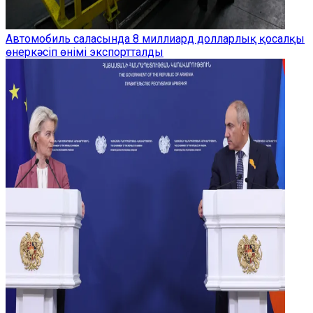
Автомобиль саласында 8 миллиард долларлық қосалқы
өнеркәсіп өнімі экспортталды