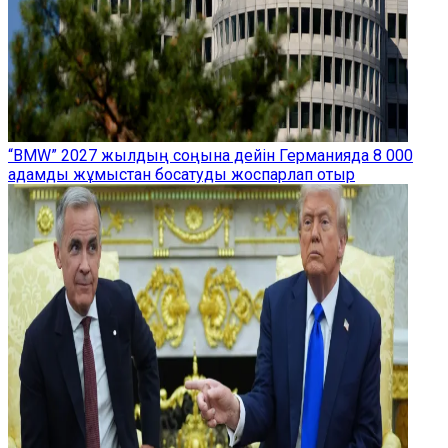
“BMW” 2027 жылдың соңына дейін Германияда 8 000
адамды жұмыстан босатуды жоспарлап отыр