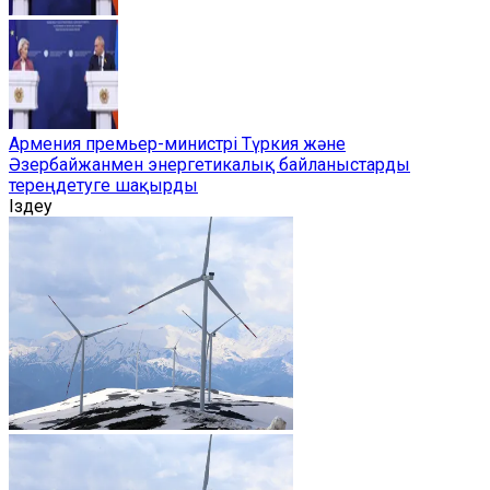
Армения премьер-министрі Түркия және
Әзербайжанмен энергетикалық байланыстарды
тереңдетуге шақырды
Іздеу