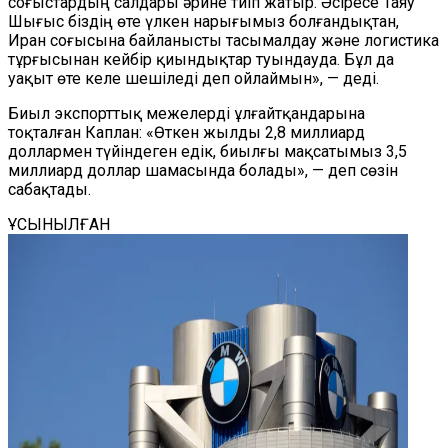
соғыстардың салдары әрине тиіп жатыр. Әсіресе Таяу
Шығыс біздің өте үлкен нарығымыз болғандықтан,
Иран соғысына байланысты тасымалдау және логистика
тұрғысынан кейбір қиындықтар туындауда. Бұл да
уақыт өте келе шешіледі деп ойлаймын», — деді.
Биыл экспорттық межелерді ұлғайтқандарына
тоқталған Каплан: «Өткен жылды 2,8 миллиард
доллармен түйіндеген едік, биылғы мақсатымыз 3,5
миллиард доллар шамасында болады», — деп сөзін
сабақтады.
ҰСЫНЫЛҒАН