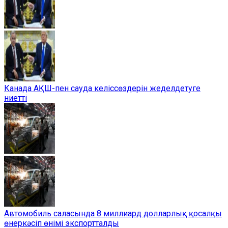
Канада АҚШ-пен сауда келіссөздерін жеделдетуге
ниетті
Автомобиль саласында 8 миллиард долларлық қосалқы
өнеркәсіп өнімі экспортталды