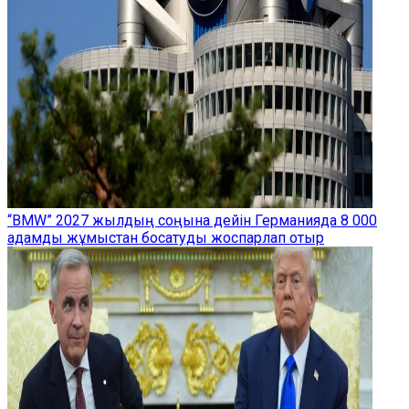
“BMW” 2027 жылдың соңына дейін Германияда 8 000
адамды жұмыстан босатуды жоспарлап отыр