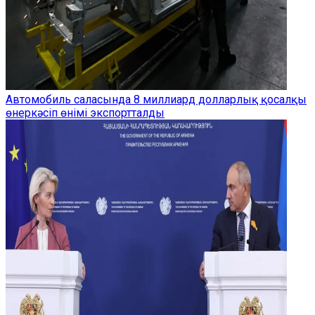
Автомобиль саласында 8 миллиард долларлық қосалқы
өнеркәсіп өнімі экспортталды