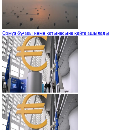
Ормуз бұғазы кеме қатынасына қайта ашылады