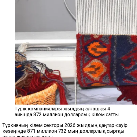
Түрік компаниялары жылдың алғашқы 4
айында 872 миллион долларлық кілем сатты
Түркияның кілем секторы 2026 жылдың қаңтар-сәуір
кезеңінде 871 миллион 732 мың долларлық сыртқы
сауда жүзеге асырды.