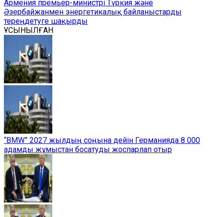
Армения премьер-министрі Түркия және
Әзербайжанмен энергетикалық байланыстарды
тереңдетуге шақырды
ҰСЫНЫЛҒАН
“BMW” 2027 жылдың соңына дейін Германияда 8 000
адамды жұмыстан босатуды жоспарлап отыр