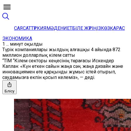
САЯСАТ
ТҮРКИЯ
МӘДЕНИЕТ
БІЛЕ ЖҮРІҢІЗ
КӨЗҚАРАС
ЭКОНОМИКА
1 ... минут оқылды
Түрік компаниялары жылдың алғашқы 4 айында 872
миллион долларлық кілем сатты
“TİM “Кілем секторы кеңесінің төрағасы Искендер
Каплан: «Күн өткен сайын жаңа сән, жаңа дизайн және
инновациямен өте қарқынды жұмыс істей отырып,
саудамызға екпін қосып келеміз», — деді.
Бөлісу