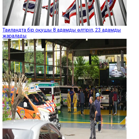
Таиландта бір оқушы 8 адамды өлтіріп, 23 адамды
жаралады