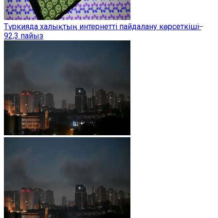
Түркияда халықтың интернетті пайдалану көрсеткіші ̶
92,3 пайыз