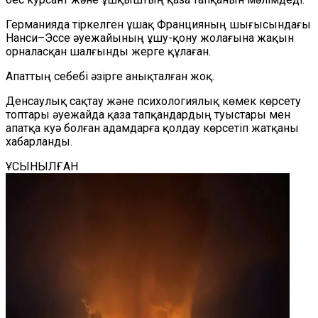
Германияда тіркелген ұшақ Францияның шығысындағы
Нанси–Эссе әуежайының ұшу-қону жолағына жақын
орналасқан шалғынды жерге құлаған.
Апаттың себебі әзірге анықталған жоқ.
Денсаулық сақтау және психологиялық көмек көрсету
топтары әуежайда қаза тапқандардың туыстары мен
апатқа куә болған адамдарға қолдау көрсетіп жатқаны
хабарланды.
ҰСЫНЫЛҒАН