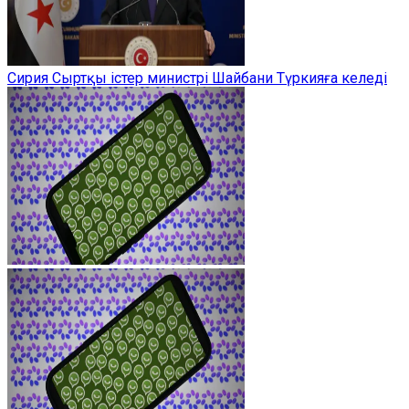
Сирия Сыртқы істер министрі Шайбани Түркияға келеді