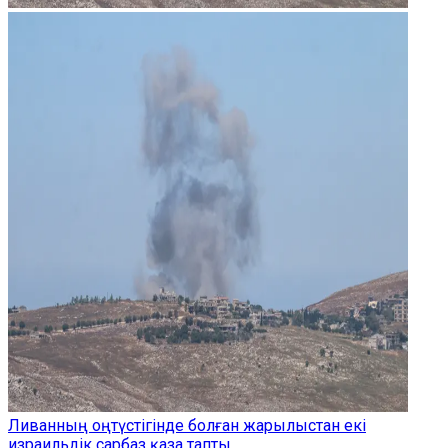
Ливанның оңтүстігінде болған жарылыстан екі
израильдік сарбаз қаза тапты