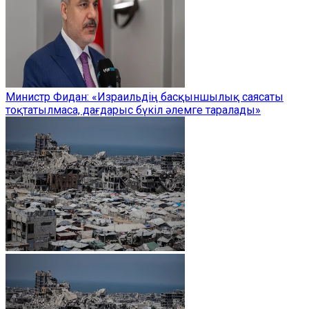
Министр Фидан: «Израильдің басқыншылық саясаты
тоқтатылмаса, дағдарыс бүкіл әлемге таралады»