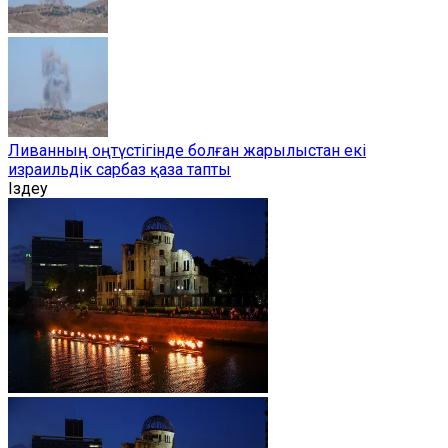
Ливанның оңтүстігінде болған жарылыстан екі
израильдік сарбаз қаза тапты
Іздеу