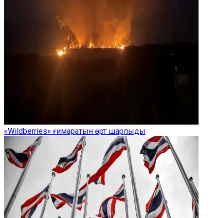
«Wildberries» ғимаратын өрт шарпыды