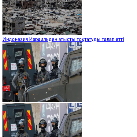
Индонезия Израильден атысты тоқтатуды талап етті