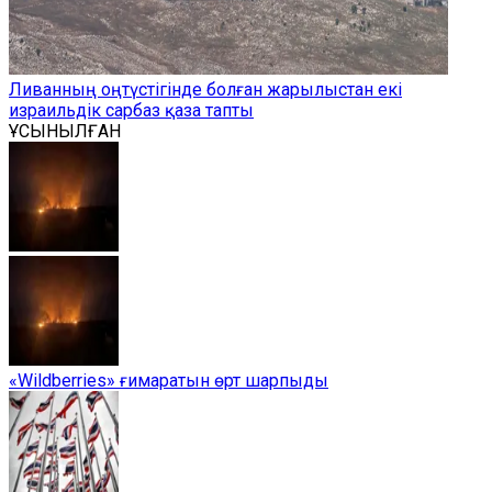
Ливанның оңтүстігінде болған жарылыстан екі
израильдік сарбаз қаза тапты
ҰСЫНЫЛҒАН
«Wildberries» ғимаратын өрт шарпыды