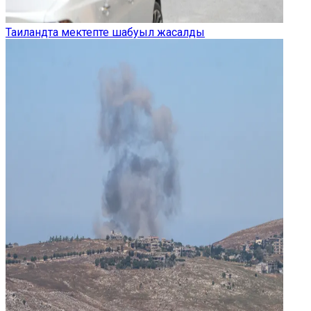
Таиландта мектепте шабуыл жасалды