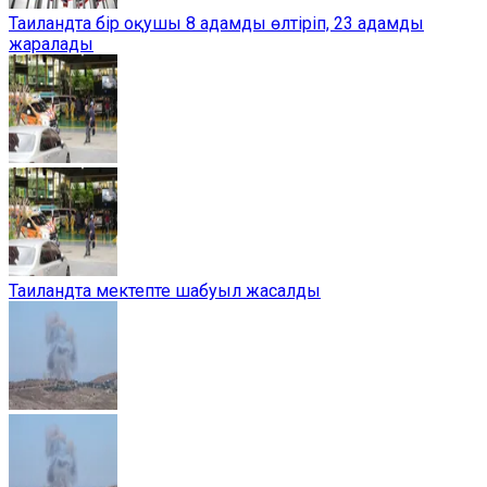
Таиландта бір оқушы 8 адамды өлтіріп, 23 адамды
жаралады
Таиландта мектепте шабуыл жасалды