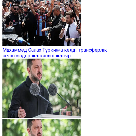
Мұхаммед Салах Түркияға келді: трансферлік
келіссөздер жалғасып жатыр