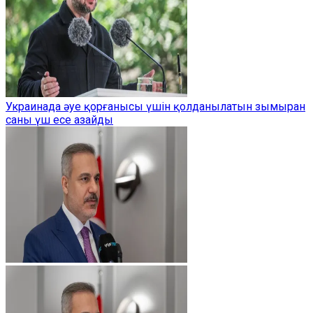
Украинада әуе қорғанысы үшін қолданылатын зымыран
саны үш есе азайды