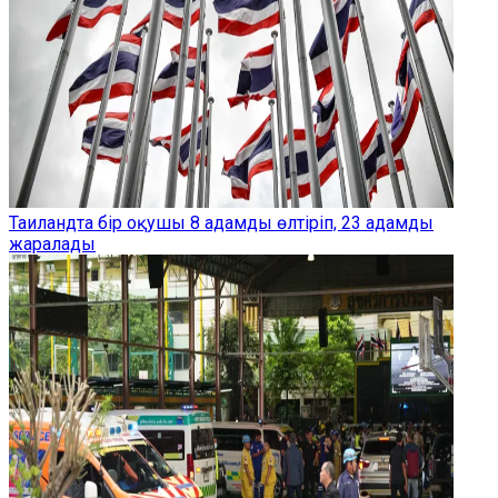
Таиландта бір оқушы 8 адамды өлтіріп, 23 адамды
жаралады