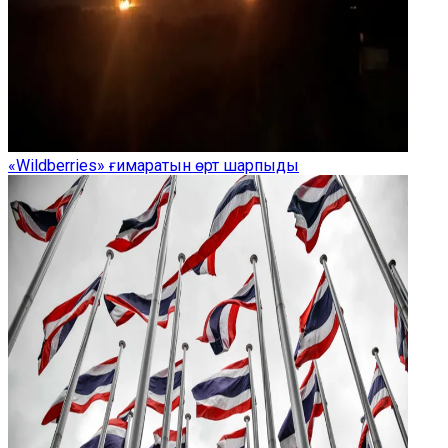
«Wildberries» ғимаратын өрт шарпыды