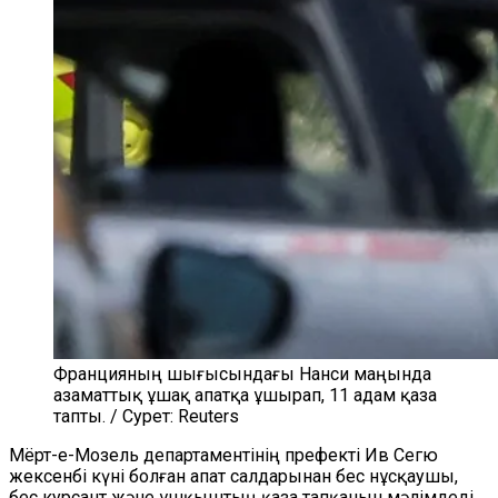
Францияның шығысындағы Нанси маңында
азаматтық ұшақ апатқа ұшырап, 11 адам қаза
тапты. / Сурет: Reuters
Мёрт-е-Мозель департаментінің префекті Ив Сегю
жексенбі күні болған апат салдарынан бес нұсқаушы,
бес курсант және ұшқыштың қаза тапқанын мәлімдеді.