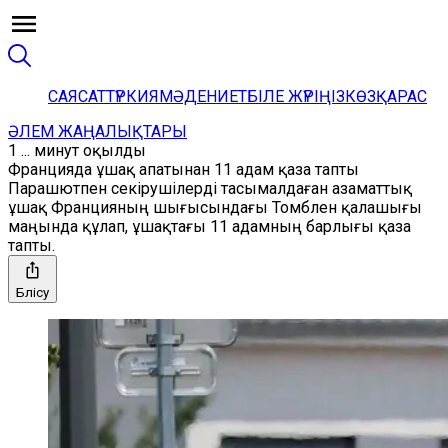
САЯСАТ
ТҮРКИЯ
МӘДЕНИЕТ
БІЛЕ ЖҮРІҢІЗ
КӨЗҚАРАС
ӘЛЕМ ЖАҢАЛЫҚТАРЫ
1 ... минут оқылды
Францияда ұшақ апатынан 11 адам қаза тапты
Парашютпен секірушілерді тасымалдаған азаматтық
ұшақ Францияның шығысындағы Томблен қалашығы
маңында құлап, ұшақтағы 11 адамның барлығы қаза
тапты.
Бөлісу