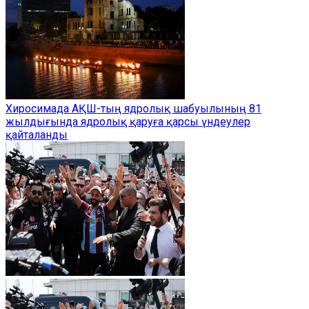
Хиросимада АҚШ-тың ядролық шабуылының 81
жылдығында ядролық қаруға қарсы үндеулер
қайталанды