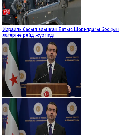
Израиль басып алынған Батыс Шериядағы босқын
лагеріне рейд жүргізді