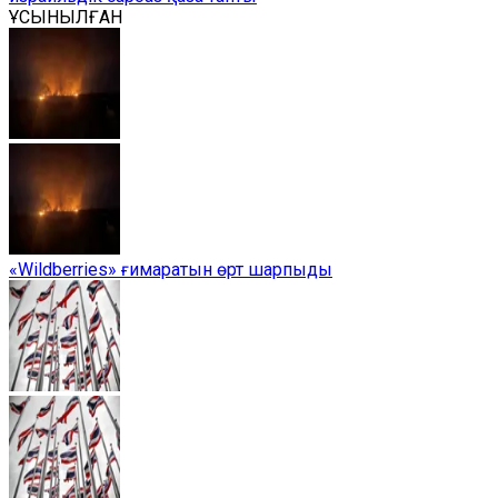
ҰСЫНЫЛҒАН
«Wildberries» ғимаратын өрт шарпыды