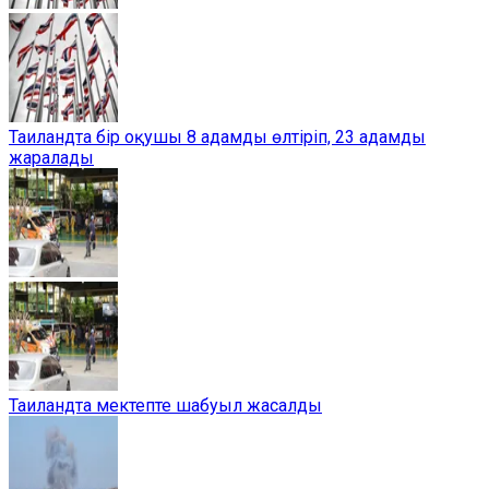
Таиландта бір оқушы 8 адамды өлтіріп, 23 адамды
жаралады
Таиландта мектепте шабуыл жасалды