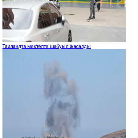
Таиландта мектепте шабуыл жасалды