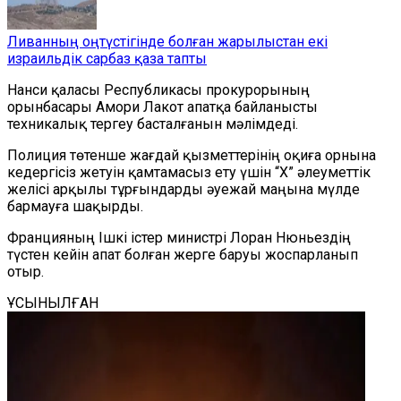
Ливанның оңтүстігінде болған жарылыстан екі
израильдік сарбаз қаза тапты
Нанси қаласы Республикасы прокурорының
орынбасары Амори Лакот апатқа байланысты
техникалық тергеу басталғанын мәлімдеді.
Полиция төтенше жағдай қызметтерінің оқиға орнына
кедергісіз жетуін қамтамасыз ету үшін
“
X
”
әлеуметтік
желісі арқылы тұрғындарды әуежай маңына мүлде
бармауға шақырды.
Францияның Ішкі істер министрі Лоран Нюньездің
түстен кейін апат болған жерге баруы
жоспарланып
отыр.
ҰСЫНЫЛҒАН