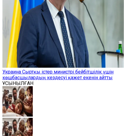
Украина Сыртқы істер министрі бейбітшілік үшін
көшбасшылардың кездесуі қажет екенін айтты
ҰСЫНЫЛҒАН