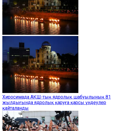
Хиросимада АҚШ-тың ядролық шабуылының 81
жылдығында ядролық қаруға қарсы үндеулер
қайталанды