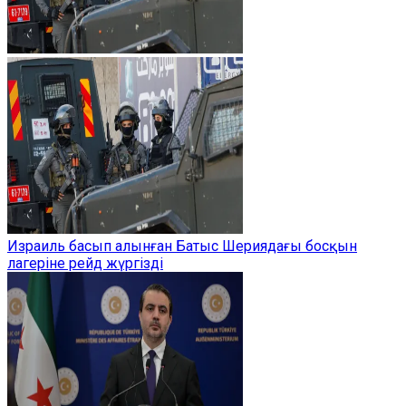
Израиль басып алынған Батыс Шериядағы босқын
лагеріне рейд жүргізді