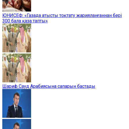
ЮНИСЕФ: «Газада атысты тоқтату жарияланғаннан бері
300 бала қаза тапты»
Шариф Сауд Арабиясына сапарын бастады