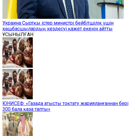
Украина Сыртқы істер министрі бейбітшілік үшін
көшбасшылардың кездесуі қажет екенін айтты
ҰСЫНЫЛҒАН
ЮНИСЕФ: «Газада атысты тоқтату жарияланғаннан бері
300 бала қаза тапты»