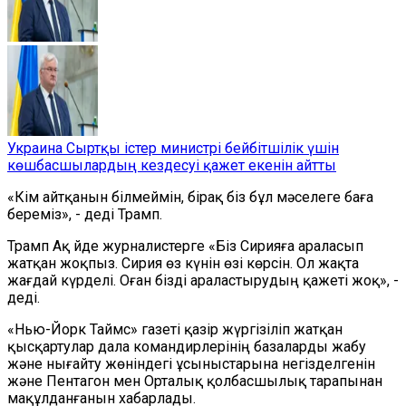
Украина Сыртқы істер министрі бейбітшілік үшін
көшбасшылардың кездесуі қажет екенін айтты
«Кім айтқанын білмеймін, бірақ біз бұл мәселеге баға
береміз», - деді Трамп.
Трамп Ақ Үйде журналистерге «Біз Сирияға араласып
жатқан жоқпыз. Сирия өз күнін өзі көрсін. Ол жақта
жағдай күрделі. Оған бізді араластырудың қажеті жоқ», -
деді.
«Нью-Йорк Таймс» газеті қазір жүргізіліп жатқан
қысқартулар дала командирлерінің базаларды жабу
және нығайту жөніндегі ұсыныстарына негізделгенін
және Пентагон мен Орталық қолбасшылық тарапынан
мақұлданғанын хабарлады.