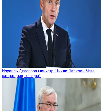
Израиль Диаспора министрі Чикли: “Макрон бізге
сатқындық жасады”