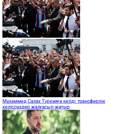
Мұхаммед Салах Түркияға келді: трансферлік
келіссөздер жалғасып жатыр