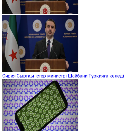
Сирия Сыртқы істер министрі Шайбани Түркияға келеді