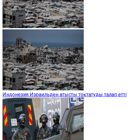
Индонезия Израильден атысты тоқтатуды талап етті