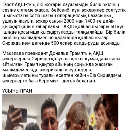
Газет АҚШ-тың екі жоғары лауазымды билік өкілінің
сөзіне сілтеме жасап, бейсенбі күні әскерилер солтүстік-
шығыстағы сегіз шағын операциялық базасының
үшеуін жауып, әскер санын 2000-нан 1400-ге дейін
қысқартқанын хабарлады. АҚШ қолбасшылары 60 күн
ішінде қосымша қысқартуларды талқылайды. Бір билік
өкілінің мәлімдемесіне қарағанда қолбасшылар
Сирияда кем дегенде 500 әскер қалдыруды ұсынады.
Мақалада президент Дональд Трамптың АҚШ
әскерлерінің Сирияда қалуына қатты күмәнданатыны
айтылған. Трамп қаңтар айының соңында жасаған
мәлімдемесінде америкалық күштердің
шығарылатыны туралы есептен кейін «Біз Сириядағы
әскерлерге баға береміз»,- деген болатын.
ҰСЫНЫЛҒАН