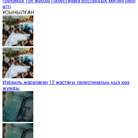
Грекияда 106 жерде Палестинаға Бостандық митингілері
өтті
ҰСЫНЫЛҒАН
Израиль жаралаған 13 жастағы палестиналық қыз көз
жұмды