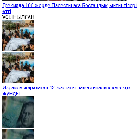
Грекияда 106 жерде Палестинаға Бостандық митингілері
өтті
ҰСЫНЫЛҒАН
Израиль жаралаған 13 жастағы палестиналық қыз көз
жұмды