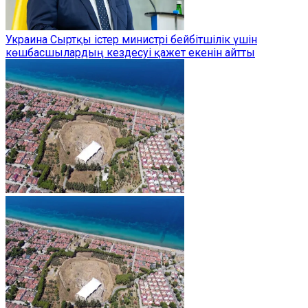
Украина Сыртқы істер министрі бейбітшілік үшін
көшбасшылардың кездесуі қажет екенін айтты