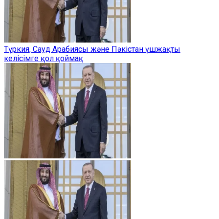
Түркия, Сауд Арабиясы және Пәкістан үшжақты
келісімге қол қоймақ