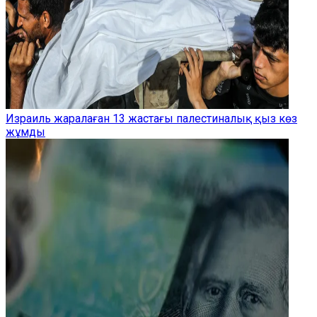
Израиль жаралаған 13 жастағы палестиналық қыз көз
жұмды