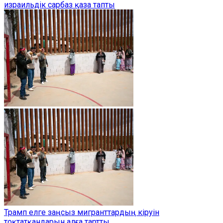
израильдік сарбаз қаза тапты
Трамп елге заңсыз мигранттардың кіруін
тоқтатқандарын алға тартты