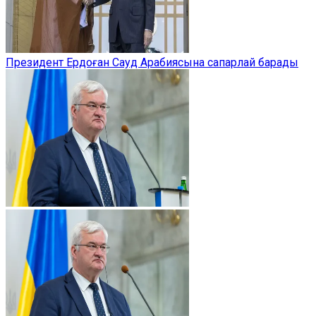
Президент Ердоған Сауд Арабиясына сапарлай барады