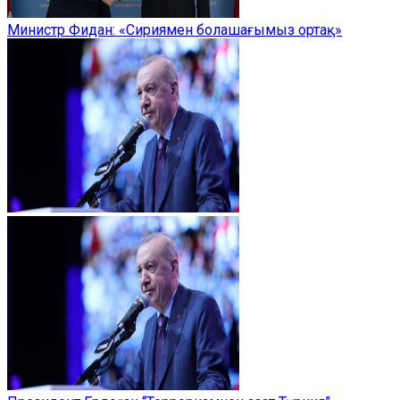
Министр Фидан: «Сириямен болашағымыз ортақ»