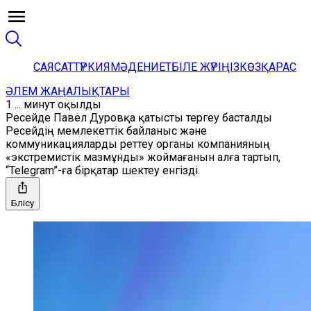
САЯСАТ
ТҮРКИЯ
МӘДЕНИЕТ
БІЛЕ ЖҮРІҢІЗ
КӨЗҚАРАС
ӘЛЕМ ЖАҢАЛЫҚТАРЫ
1 ... минут оқылды
Ресейде Павел Дуровқа қатысты тергеу басталды
Ресейдің мемлекеттік байланыс және
коммуникацияларды реттеу органы компанияның
«экстремистік мазмұнды» жоймағанын алға тартып,
“Telegram”-ға бірқатар шектеу енгізді.
Бөлісу