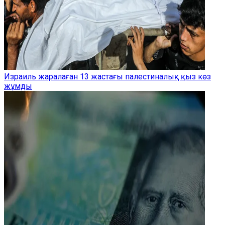
Израиль жаралаған 13 жастағы палестиналық қыз көз
жұмды