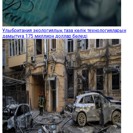
Ұлыбритания экологиялық таза көлік технологияларын
дамытуға 175 миллион доллар бөледі