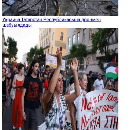
Украина Татарстан Республикасына дронмен
шабуылдады