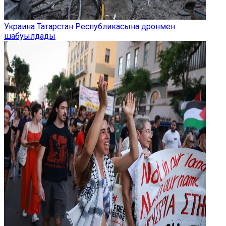
Украина Татарстан Республикасына дронмен
шабуылдады