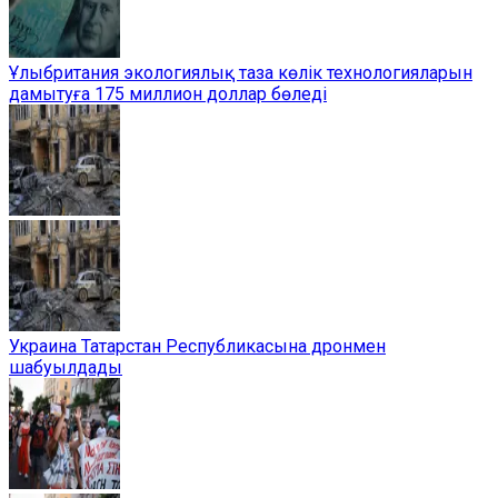
Ұлыбритания экологиялық таза көлік технологияларын
дамытуға 175 миллион доллар бөледі
Украина Татарстан Республикасына дронмен
шабуылдады