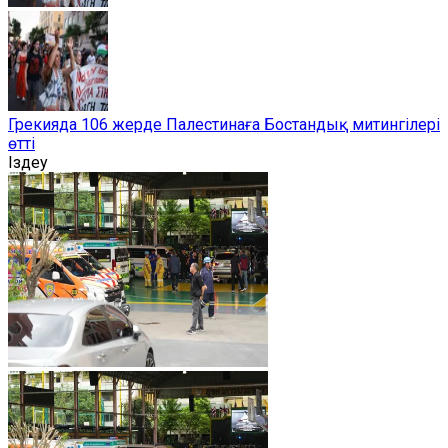
Грекияда 106 жерде Палестинаға Бостандық митингілері
өтті
Іздеу