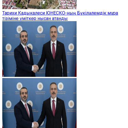
Тарихи Кадыкалеси ЮНЕСКО-ның Бүкіләлемдік мұра
тізіміне үміткер нысан атанды