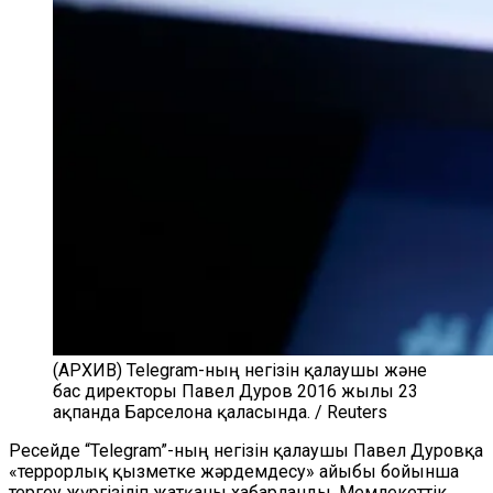
(АРХИВ) Telegram-ның негізін қалаушы және
бас директоры Павел Дуров 2016 жылы 23
ақпанда Барселона қаласында. / Reuters
Ресейде “Telegram”-ның негізін қалаушы Павел Дуровқа
«террорлық қызметке жәрдемдесу» айыбы бойынша
тергеу жүргізіліп жатқаны хабарланды. Мемлекеттік