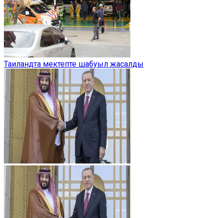
Таиландта мектепте шабуыл жасалды