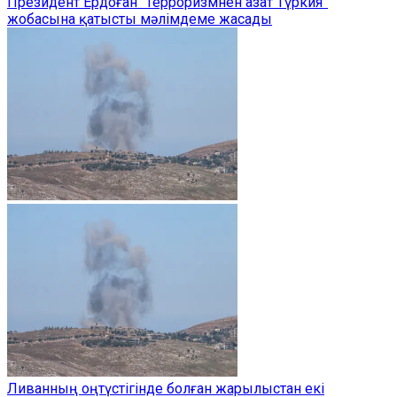
Президент Ердоған “Терроризмнен азат Түркия”
жобасына қатысты мәлімдеме жасады
Ливанның оңтүстігінде болған жарылыстан екі