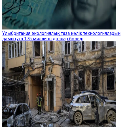
Ұлыбритания экологиялық таза көлік технологияларын
дамытуға 175 миллион доллар бөледі