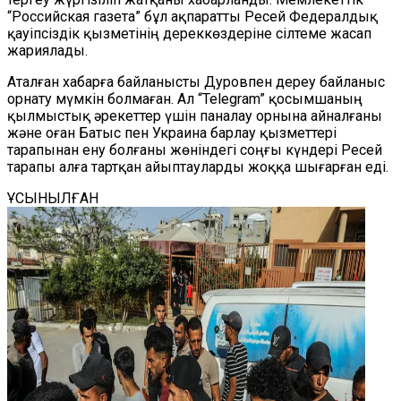
“Российская газета” бұл ақпаратты Ресей Федералдық
қауіпсіздік қызметінің дереккөздеріне сілтеме жасап
жариялады.
Аталған хабарға байланысты Дуровпен дереу байланыс
орнату мүмкін болма
ған
. Ал
“
Telegram
”
қосымшаның
қылмыстық әрекеттер үшін паналау орнына айналғаны
және оған Батыс пен Украина барлау қызметтері
тарапынан ену болғаны жөніндегі соңғы күндері Ресей
тарапы а
лға тартқан
айыптауларды жоққа шығарған еді.
ҰСЫНЫЛҒАН