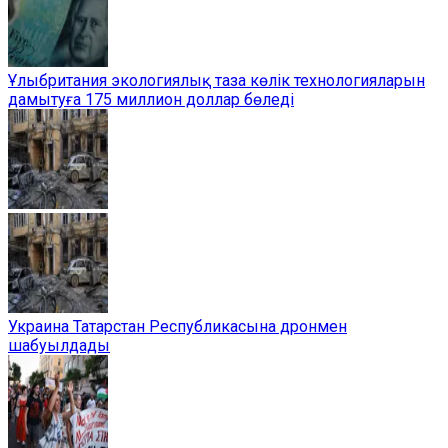
Ұлыбритания экологиялық таза көлік технологияларын
дамытуға 175 миллион доллар бөледі
Украина Татарстан Республикасына дронмен
шабуылдады