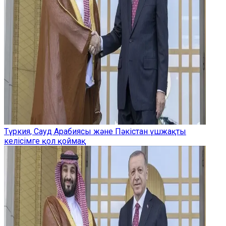
Түркия, Сауд Арабиясы және Пәкістан үшжақты
келісімге қол қоймақ