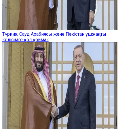
Түркия, Сауд Арабиясы және Пәкістан үшжақты
келісімге қол қоймақ