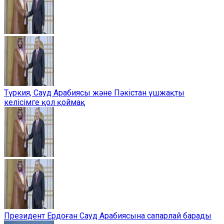
Түркия, Сауд Арабиясы және Пәкістан үшжақты
келісімге қол қоймақ
Президент Ердоған Сауд Арабиясына сапарлай барады