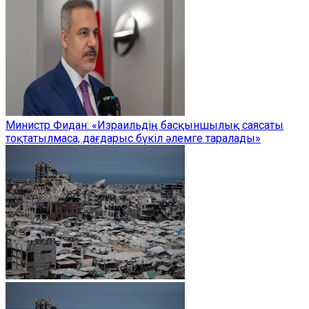
Министр Фидан: «Израильдің басқыншылық саясаты
тоқтатылмаса, дағдарыс бүкіл әлемге таралады»