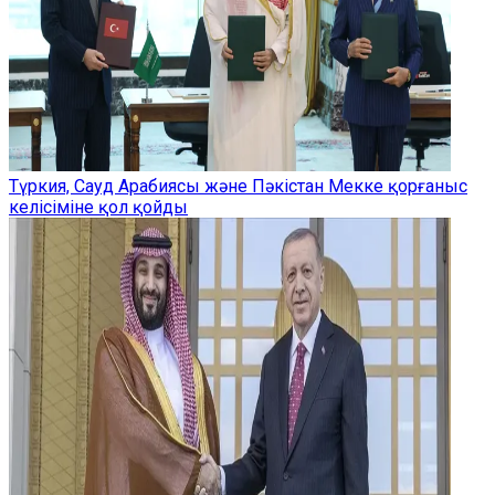
Түркия, Сауд Арабиясы және Пәкістан Мекке қорғаныс
келісіміне қол қойды