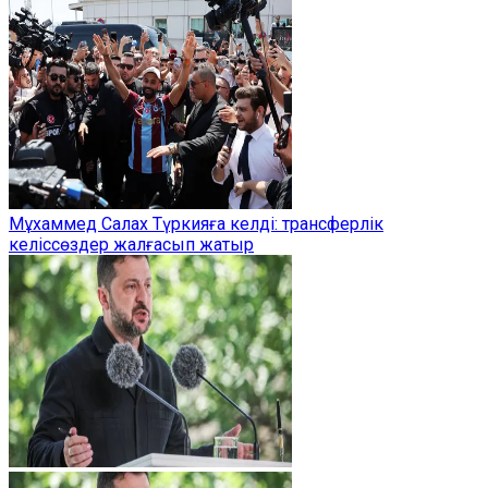
Мұхаммед Салах Түркияға келді: трансферлік
келіссөздер жалғасып жатыр