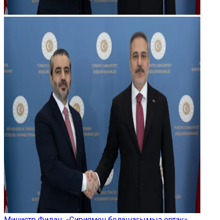
Министр Фидан: «Сириямен болашағымыз ортақ»