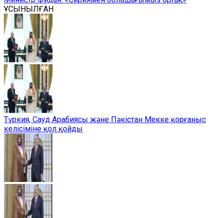
ҰСЫНЫЛҒАН
Түркия, Сауд Арабиясы және Пәкістан Мекке қорғаныс
келісіміне қол қойды