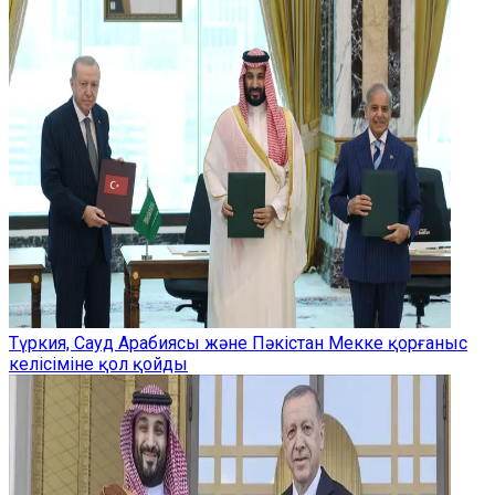
Түркия, Сауд Арабиясы және Пәкістан Мекке қорғаныс
келісіміне қол қойды