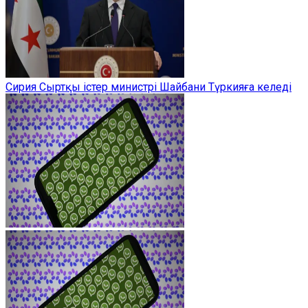
Сирия Сыртқы істер министрі Шайбани Түркияға келеді