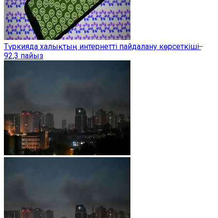
Түркияда халықтың интернетті пайдалану көрсеткіші ̶
92,3 пайыз