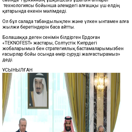
технологиясы бойынша әлемдегі алғашқы үш елдің
қатарында екенін мәлімдеді.
Ол бұл салада табандылықпен және үлкен ынтамен алға
жылжи беретіндерін баса айтты.
Болашаққа деген сенімін білдірген Ердоған
«TEKNOFEST» жастары, Солтүстік Кипрдегі
жобаларымыз бен стратегиялық бастамаларымызбен
ғасырлар бойы осында өмір сүруді жалғастырамыз»
деді.
ҰСЫНЫЛҒАН