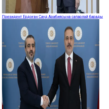
Президент Ердоған Сауд Арабиясына сапарлай барады