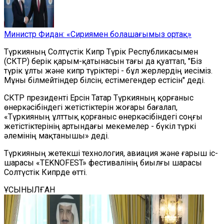
Министр Фидан: «Сириямен болашағымыз ортақ»
Түркияның Солтүстік Кипр Түрік Республикасымен
(СКТР) берік қарым-қатынасын тағы да қуаттап, "Біз
түрік ұлты және кипр түріктері - бұл жерлердің иесіміз.
Мұны білмейтіндер білсін, естімегендер естісін" деді.
СКТР президенті Ерсін Татар Түркияның қорғаныс
өнеркәсібіндегі жетістіктерін жоғары бағалап,
«Түркияның ұлттық қорғаныс өнеркәсібіндегі соңғы
жетістіктерінің артындағы мекемелер - бүкіл түркі
әлемінің мақтанышы» деді.
Түркияның жетекші технология, авиация және ғарыш іс-
шарасы «TEKNOFEST» фестивалінің биылғы шарасы
Солтүстік Кипрде өтті.
ҰСЫНЫЛҒАН