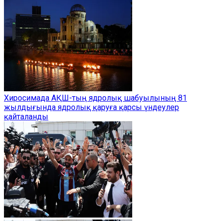
Хиросимада АҚШ-тың ядролық шабуылының 81
жылдығында ядролық қаруға қарсы үндеулер
қайталанды