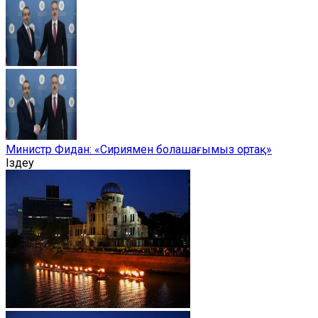
Министр Фидан: «Сириямен болашағымыз ортақ»
Іздеу