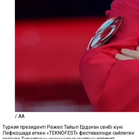
/ AA
Түркия президенті Режеп Тайып Ердоған сенбі күні
Лефкошада өткен «TEKNOFEST» фестивалінде сөйлеген
сөзінде Түркияның ұшқышсыз ұшатын аппарат