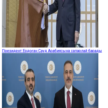
Президент Ердоған Сауд Арабиясына сапарлай барады