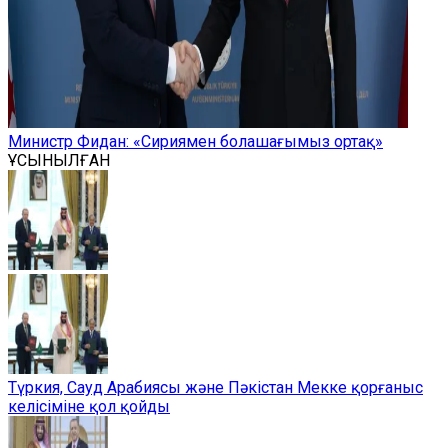
Министр Фидан: «Сириямен болашағымыз ортақ»
ҰСЫНЫЛҒАН
Түркия, Сауд Арабиясы және Пәкістан Мекке қорғаныс
келісіміне қол қойды