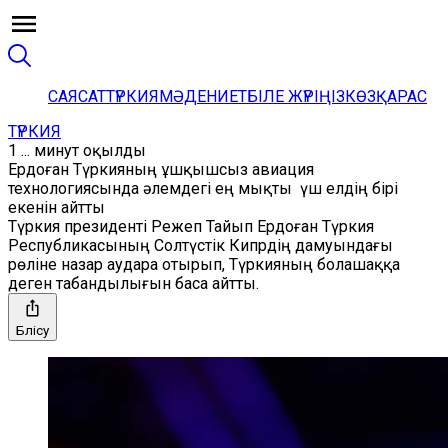
САЯСАТ
ТҮРКИЯ
МӘДЕНИЕТ
БІЛЕ ЖҮРІҢІЗ
КӨЗҚАРАС
ТҮРКИЯ
1 ... минут оқылды
Ердоған Түркияның ұшқышсыз авиация
технологиясында әлемдегі ең мықты үш елдің бірі
екенін айтты
Түркия президенті Режеп Тайып Ердоған Түркия
Республикасының Солтүстік Кипрдің дамуындағы
рөліне назар аудара отырып, Түркияның болашаққа
деген табандылығын баса айтты.
Бөлісу