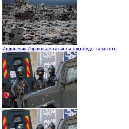
Индонезия Израильден атысты тоқтатуды талап етті