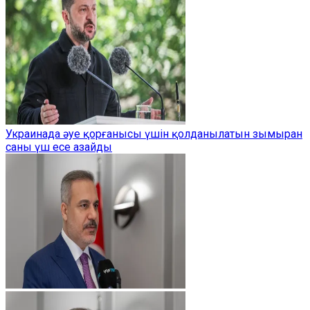
Украинада әуе қорғанысы үшін қолданылатын зымыран
саны үш есе азайды