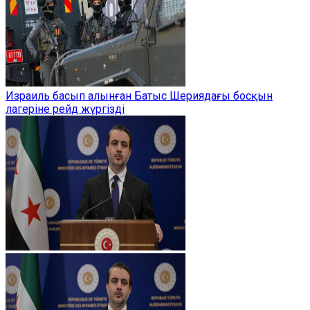
Израиль басып алынған Батыс Шериядағы босқын
лагеріне рейд жүргізді