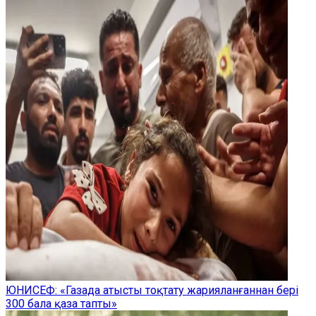
ЮНИСЕФ: «Газада атысты тоқтату жарияланғаннан бері
300 бала қаза тапты»