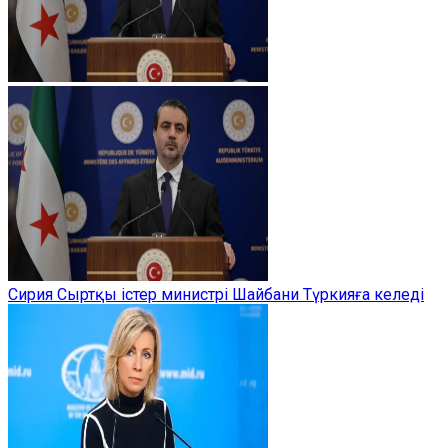
Сирия Сыртқы істер министрі Шайбани Түркияға келеді