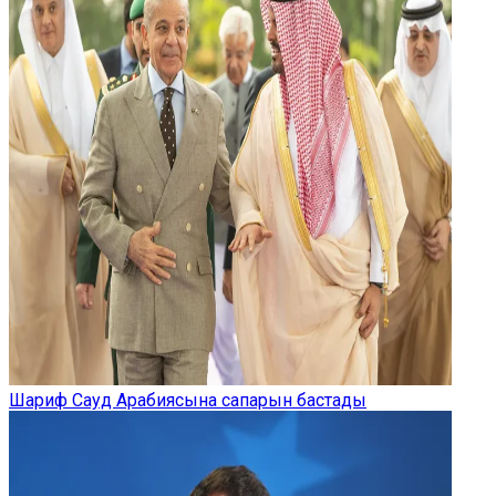
Шариф Сауд Арабиясына сапарын бастады