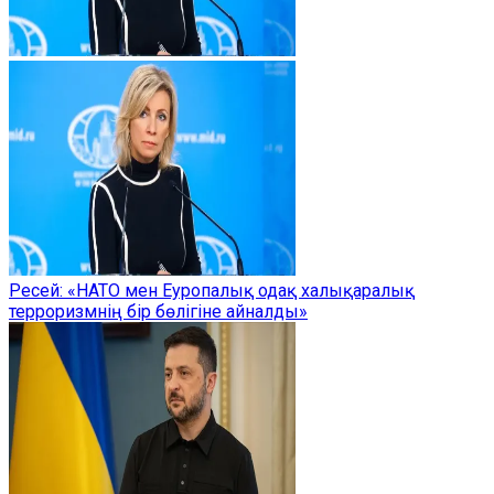
Ресей: «НАТО мен Еуропалық одақ халықаралық
терроризмнің бір бөлігіне айналды»