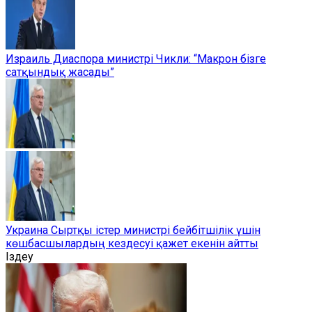
Израиль Диаспора министрі Чикли: “Макрон бізге
сатқындық жасады”
Украина Сыртқы істер министрі бейбітшілік үшін
көшбасшылардың кездесуі қажет екенін айтты
Іздеу