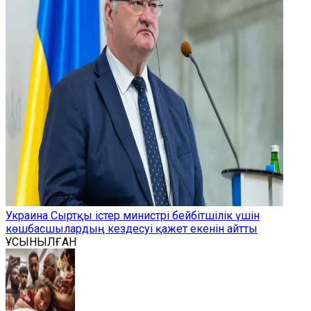
Украина Сыртқы істер министрі бейбітшілік үшін
көшбасшылардың кездесуі қажет екенін айтты
ҰСЫНЫЛҒАН