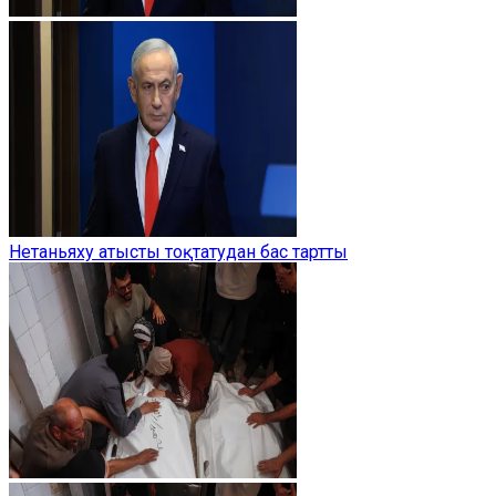
Нетаньяху атысты тоқтатудан бас тартты