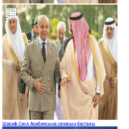
Шариф Сауд Арабиясына сапарын бастады