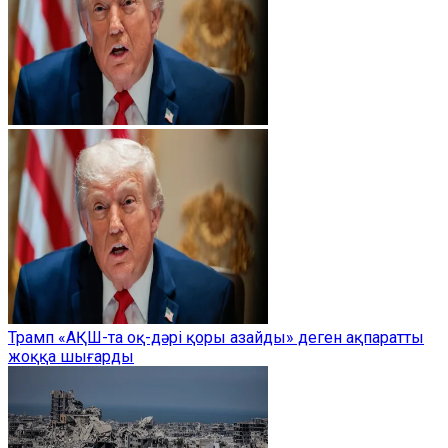
Трамп «АҚШ-та оқ-дәрі қоры азайды» деген ақпаратты
жоққа шығарды