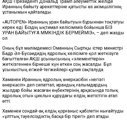
АҚШ Президенті Дональд Трамп әлеуметтік желіде
Иранның байыту әрекеттеріне қатысты өз әкімшілігінің
ұстанымын қайталады.
«AUTOPEN
»
Иран
ның
уран байыту
ын бұрыннан
тоқтатуы
керек еді. Біздің ықтимал келісіміміз бойынша БІЗ
УРАН БАЙЫТУҒА МҮМКІНДІК БЕРМЕЙМІЗ», – деп жазды
ол.
Оның бұл мәлімдемесі Оманның Сыртқы істер министрі
Бадр Әл-Бусәидидің ядролық келісімге қол жеткізуге
бағытталған АҚШ ұсынысының «элементтерін»
жеткізгеннен бірнеше күн өткен соң жасалды. Бұл
ұсыныстың егжей-тегжейлері құпия сақталуда.
Хаманеи
Иранның ядролық өнеркәсібін «негізгі
өнеркәсіп» деп сипаттап, ирандық ғалымдардың
жылдар бойы жасаған еңбектерінің арқасында толық
ядролық отын циклын құрудағы елдің жетістігін атап
өтті.
Хаменеи сондай-ақ елдің қорғаныс қабілетін нығайтуды
«ұлттық тәуелсіздіктің басқа бір тірегі» деп атады.