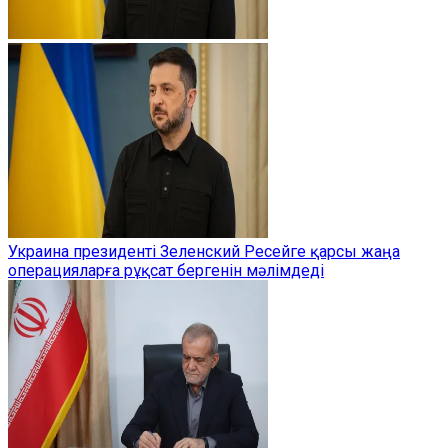
Украина президенті Зеленский Ресейге қарсы жаңа
операцияларға рұқсат бергенін мәлімдеді