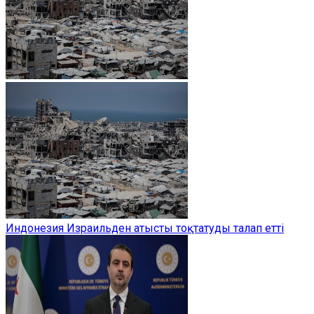
Индонезия Израильден атысты тоқтатуды талап етті