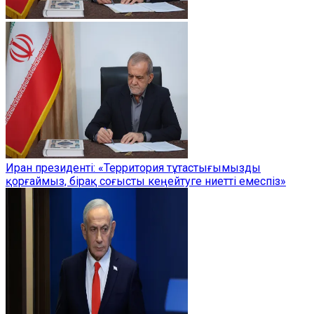
Иран президенті: «Территория тұтастығымызды
қорғаймыз, бірақ соғысты кеңейтуге ниетті емеспіз»