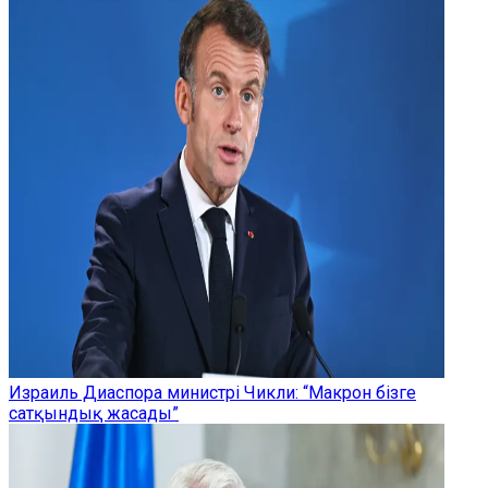
Израиль Диаспора министрі Чикли: “Макрон бізге
сатқындық жасады”