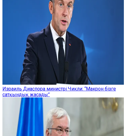
Израиль Диаспора министрі Чикли: “Макрон бізге
сатқындық жасады”