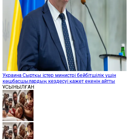
Украина Сыртқы істер министрі бейбітшілік үшін
көшбасшылардың кездесуі қажет екенін айтты
ҰСЫНЫЛҒАН