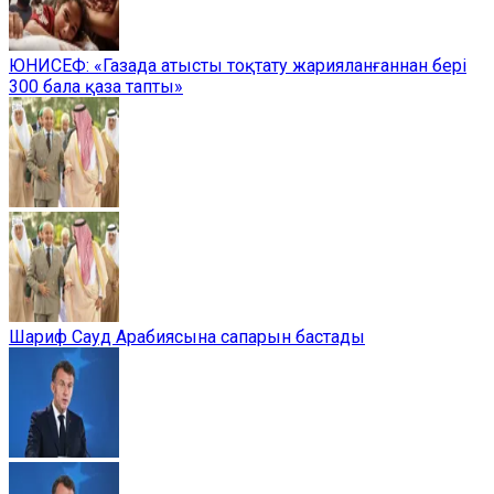
ЮНИСЕФ: «Газада атысты тоқтату жарияланғаннан бері
300 бала қаза тапты»
Шариф Сауд Арабиясына сапарын бастады