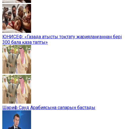
ЮНИСЕФ: «Газада атысты тоқтату жарияланғаннан бері
300 бала қаза тапты»
Шариф Сауд Арабиясына сапарын бастады