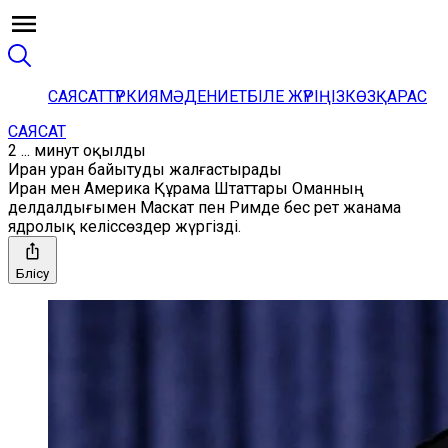
САЯСАТ
ТҮРКИЯ
МӘДЕНИЕТ
БІЛЕ ЖҮРІҢІЗ
КӨЗҚАРАС
САЯСАТ
2 ... минут оқылды
Иран уран байытуды жалғастырады
Иран мен Америка Құрама Штаттары Оманның
делдалдығымен Маскат пен Римде бес рет жанама
ядролық келіссөздер жүргізді.
Бөлісу