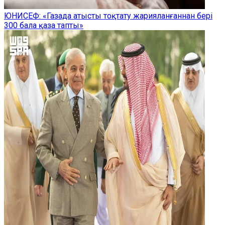
ЮНИСЕФ: «Газада атысты тоқтату жарияланғаннан бері
300 бала қаза тапты»