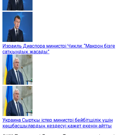
Израиль Диаспора министрі Чикли: “Макрон бізге
сатқындық жасады”
Украина Сыртқы істер министрі бейбітшілік үшін
көшбасшылардың кездесуі қажет екенін айтты