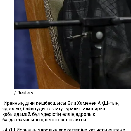
/ Reuters
Иранның діни көшбасшысы Әли Хаменеи АҚШ-тың
ядролық байытуды тоқтату туралы талаптарын
қабылдамай, бұл үдерістің елдің ядролық
бағдарламасының негізі екенін айтты.
«АҚШ Иранның ядролық әрекеттеріне қатысты ештеңе