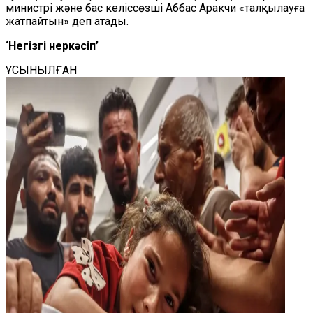
министрі және бас келіссөзші Аббас Аракчи «талқылауға
жатпайтын» деп ата
ды.
‘Негізгі өнеркәсіп’
ҰСЫНЫЛҒАН