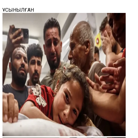
ҰСЫНЫЛҒАН