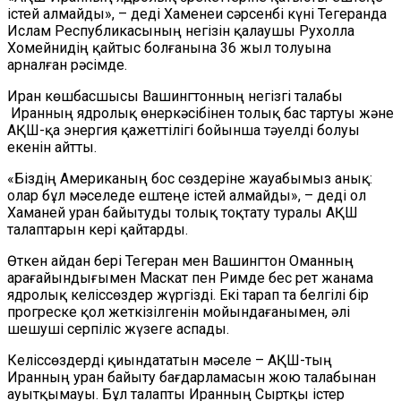
істей алмайды», – деді Хаменеи сәрсенбі күні Тегеранда
Ислам Республикасының негізін қалаушы Рухолла
Хомейнидің қайтыс болғанына 36 жыл толуына
арналған рәсімде.
Иран көшбасшысы Вашингтонның негізгі талабы
Иранның ядролық өнеркәсібінен толық бас тартуы және
АҚШ-қа энергия қажеттілігі бойынша тәуелді болуы
екенін айтты.
«Біздің Американың бос сөздеріне жауабымыз анық:
олар бұл мәселеде ештеңе істей алмайды», – деді ол
Хаманей
уран байытуды толық тоқтату туралы АҚШ
талаптарын
кері қайтарды.
Өткен айдан бері Тегеран мен Вашингтон Оманның
арағайындығымен Маскат пен Римде бес рет жанама
ядролық келіссөздер жүргізді. Екі тарап та белгілі бір
прогреске қол жеткізілгенін мойындағанымен,
әлі
шешуші серпіліс
жүзеге аспады.
Келіссөздерді қиындататын мәселе – АҚШ-тың
Иранның уран байыту бағдарламасын жою талабынан
ауытқымауы. Бұл талапты Иранның Сыртқы істер