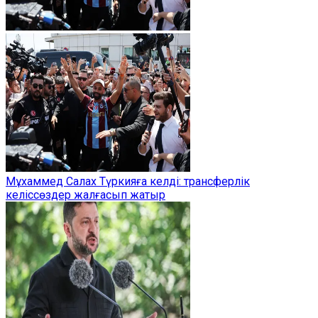
Мұхаммед Салах Түркияға келді: трансферлік
келіссөздер жалғасып жатыр