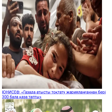
ЮНИСЕФ: «Газада атысты тоқтату жарияланғаннан бері
300 бала қаза тапты»