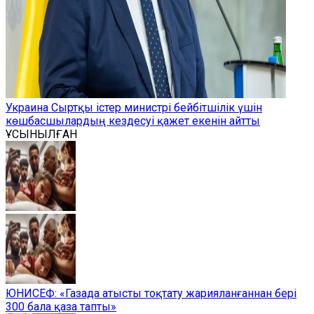
Украина Сыртқы істер министрі бейбітшілік үшін
көшбасшылардың кездесуі қажет екенін айтты
ҰСЫНЫЛҒАН
ЮНИСЕФ: «Газада атысты тоқтату жарияланғаннан бері
300 бала қаза тапты»