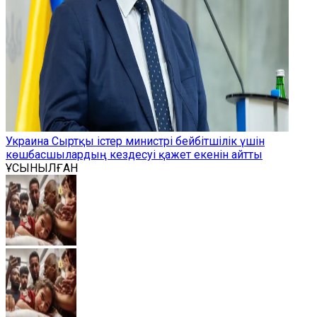
Украина Сыртқы істер министрі бейбітшілік үшін
көшбасшылардың кездесуі қажет екенін айтты
ҰСЫНЫЛҒАН