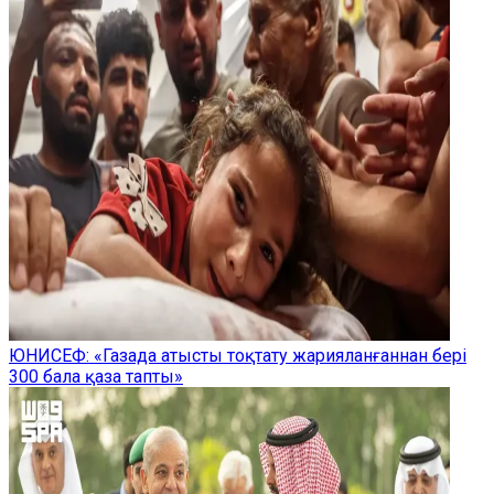
ЮНИСЕФ: «Газада атысты тоқтату жарияланғаннан бері
300 бала қаза тапты»