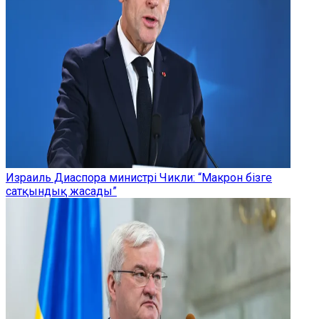
Израиль Диаспора министрі Чикли: “Макрон бізге
сатқындық жасады”