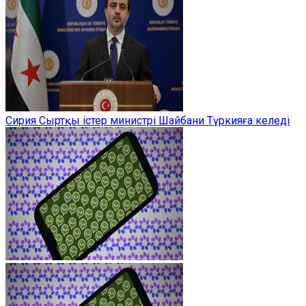
Сирия Сыртқы істер министрі Шайбани Түркияға келеді