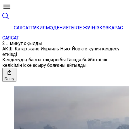
САЯСАТ
ТҮРКИЯ
МӘДЕНИЕТ
БІЛЕ ЖҮРІҢІЗ
КӨЗҚАРАС
САЯСАТ
2 ... минут оқылды
АҚШ, Катар және Израиль Нью-Йоркте құпия кездесу
өткізді
Кездесудің басты тақырыбы Газада бейбітшілік
келісімін іске асыру болғаны айтылды.
Бөлісу