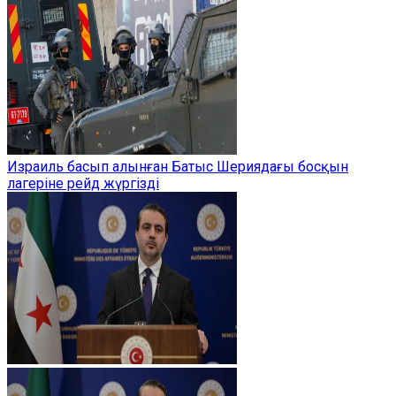
Израиль басып алынған Батыс Шериядағы босқын
лагеріне рейд жүргізді