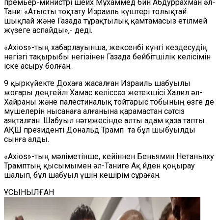
премьер-министрі шейх Мұхаммед бин Абдуррахман әл-
Тани: «Атысты тоқтату Израиль күштері толықтай
шықпай және Газада тұрақтылық қамтамасыз етілмей
жүзеге аспайды»,- деді.
«Axios»-тың хабарлауынша, жексенбі күнгі кездесудің
негізгі тақырыбы негізінен Газада бейбітшілік келісімін
іске асыру болған.
9 қыркүйекте Дохаға жасалған Израиль шабуылы
жоғары деңгейлі Хамас келіссөз жетекшісі Халил әл-
Хайраны және палестиналық тойтарыс тобының өзге де
мүшелерін нысанаға алғанына қарамастан сәтсіз
аяқталған. Шабуыл нәтижесінде алты адам қаза тапты.
АҚШ президенті Дональд Трамп та бұл шыбуылды
сынға алды.
«Axios»-тың мәліметінше, кейіннен Беньямин Нетаньяху
Трамптың қысымымен әл-Таниге Ақ Үйден қоңырау
шалып, бұл шабуыл үшін кешірім сұраған.
ҰСЫНЫЛҒАН