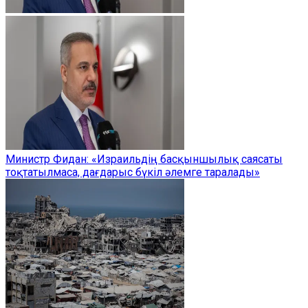
Министр Фидан: «Израильдің басқыншылық саясаты
тоқтатылмаса, дағдарыс бүкіл әлемге таралады»