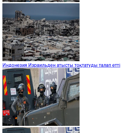
Индонезия Израильден атысты тоқтатуды талап етті