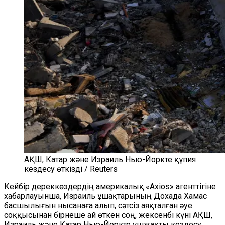
АҚШ, Катар және Израиль Нью-Йоркте құпия
кездесу өткізді / Reuters
Кейбір дереккөздердің америкалық «Axios» агенттігіне
хабарлауынша, Израиль ұшақтарының Дохада Хамас
басшылығын нысанаға алып, сәтсіз аяқталған әуе
соққысынан бірнеше ай өткен соң, жексенбі күні АҚШ,
Израиль және Катар Нью-Йоркте үшжақты кездесу