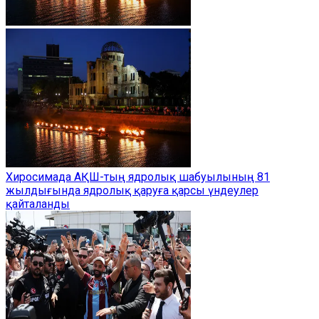
Хиросимада АҚШ-тың ядролық шабуылының 81
жылдығында ядролық қаруға қарсы үндеулер
қайталанды