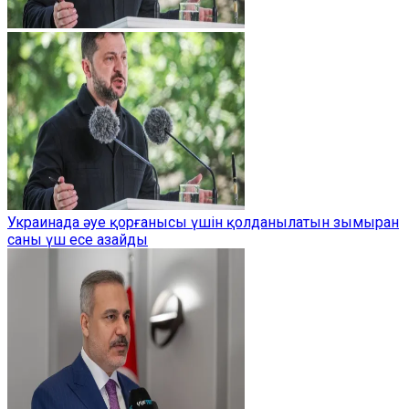
Украинада әуе қорғанысы үшін қолданылатын зымыран
саны үш есе азайды