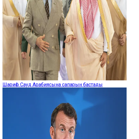
Шариф Сауд Арабиясына сапарын бастады