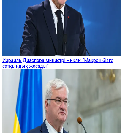
Израиль Диаспора министрі Чикли: “Макрон бізге
сатқындық жасады”