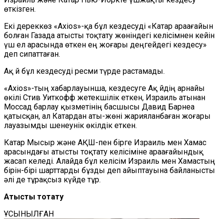
өткізген.
Екі дереккөз «Axios»-қа бұл кездесуді «Катар араағайын
болған Газада атысты тоқтату жөніндегі келісімнен кейін
үш ел арасында өткен ең жоғары деңгейдегі кездесу»
деп сипаттаған.
Ақ Үй бұл кездесуді ресми түрде растамады.
«Axios»-тың хабарлауынша, кездесуге Ақ Үйдің арнайы
өкілі Стив Уиткофф жетекшілік еткен, Израиль атынан
Моссад барлау қызметінің басшысы Давид Барнеа
қатысқан, ал Катардан аты-жөні жарияланбаған жоғары
лауазымды шенеунік өкілдік еткен.
Катар Мысыр және АҚШ-пен бірге Израиль мен Хамас
арасындағы атысты тоқтату келісіміне араағайындық
жасап келеді. Алайда бұл келісім Израиль мен Хамастың
бірін-бірі шарттарды бұзды деп айыптауына байланысты
әлі де тұрақсыз күйде тұр.
Атысты тоқтату
ҰСЫНЫЛҒАН