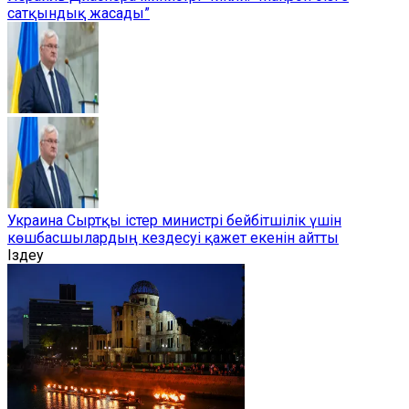
сатқындық жасады”
Украина Сыртқы істер министрі бейбітшілік үшін
көшбасшылардың кездесуі қажет екенін айтты
Іздеу