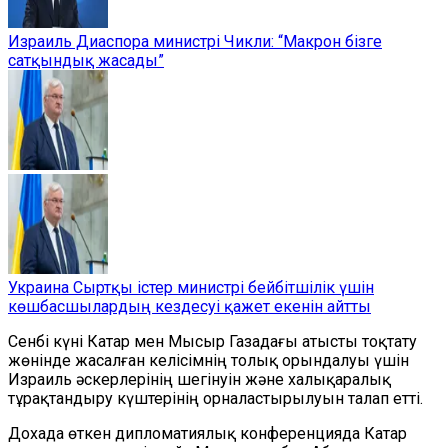
Израиль Диаспора министрі Чикли: “Макрон бізге
сатқындық жасады”
Украина Сыртқы істер министрі бейбітшілік үшін
көшбасшылардың кездесуі қажет екенін айтты
Сенбі күні Катар мен Мысыр Газадағы атысты тоқтату
жөнінде жасалған келісімнің толық орындалуы үшін
Израиль әскерлерінің шегінуін және халықаралық
тұрақтандыру күштерінің орналастырылуын талап етті.
Дохада өткен дипломатиялық конференцияда Катар