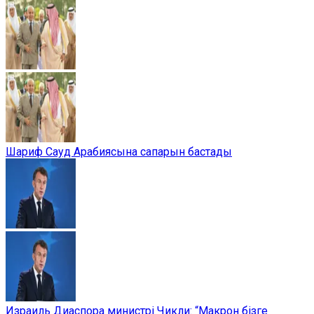
Шариф Сауд Арабиясына сапарын бастады
Израиль Диаспора министрі Чикли: “Макрон бізге