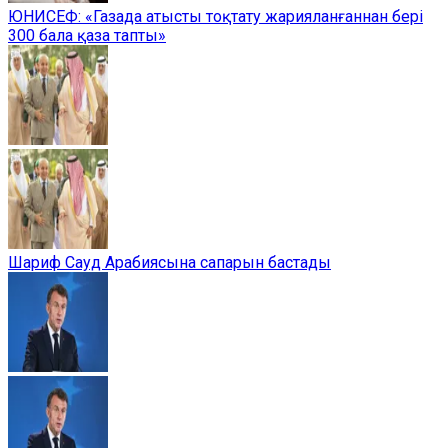
ЮНИСЕФ: «Газада атысты тоқтату жарияланғаннан бері
300 бала қаза тапты»
Шариф Сауд Арабиясына сапарын бастады