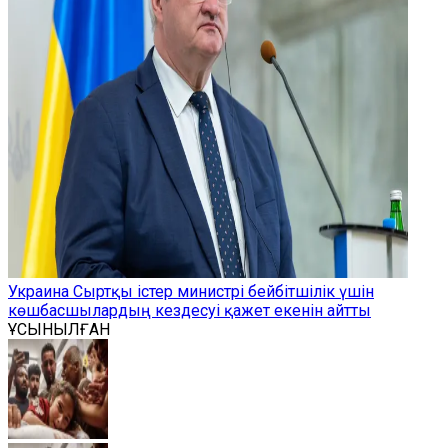
Украина Сыртқы істер министрі бейбітшілік үшін
көшбасшылардың кездесуі қажет екенін айтты
ҰСЫНЫЛҒАН