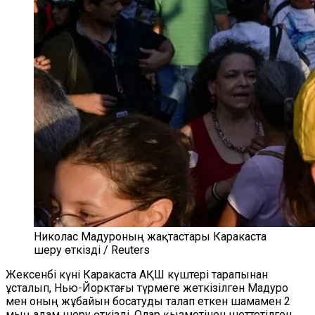
Николас Мадуроның жақтастары Каракаста
шеру өткізді / Reuters
Жексенбі күні Каракаста АҚШ күштері тарапынан
ұсталып, Нью-Йорктағы түрмеге жеткізілген Мадуро
мен оның жұбайын босатуды талап еткен шамамен 2
мың адам шеру өткізді. Олар қызметінен шеттетілген