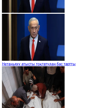
Нетаньяху атысты тоқтатудан бас тартты