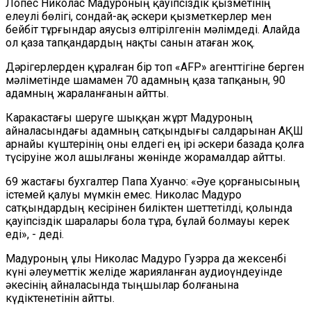
Лопес Николас Мадуроның қауіпсіздік қызметінің
елеулі бөлігі, сондай-ақ әскери қызметкерлер мен
бейбіт тұрғындар аяусыз өлтірілгенін мәлімдеді. Алайда
ол қаза тапқандардың нақты санын атаған жоқ.
Дәрігерлерден құралған бір топ «AFP» агенттігіне берген
мәліметінде шамамен 70 адамның қаза тапқанын, 90
адамның жараланғанын айтты.
Каракастағы шеруге шыққан жұрт Мадуроның
айналасындағы адамның сатқындығы салдарынан АҚШ
арнайы күштерінің оны елдегі ең ірі әскери базада қолға
түсіруіне жол ашылғаны жөнінде жорамалдар айтты.
69 жастағы бухгалтер Папа Хуанчо: «Әуе қорғанысының
істемей қалуы мүмкін емес. Николас Мадуро
сатқындардың кесірінен биліктен шеттетілді, қолында
қауіпсіздік шаралары бола тұра, бұлай болмауы керек
еді», - деді.
Мадуроның ұлы Николас Мадуро Гуэрра да жексенбі
күні әлеуметтік желіде жарияланған аудиоүндеуінде
әкесінің айналасында тыңшылар болғанына
күдіктенетінін айтты.