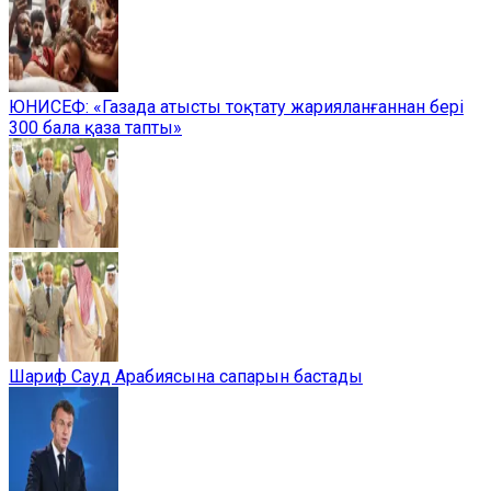
ЮНИСЕФ: «Газада атысты тоқтату жарияланғаннан бері
300 бала қаза тапты»
Шариф Сауд Арабиясына сапарын бастады