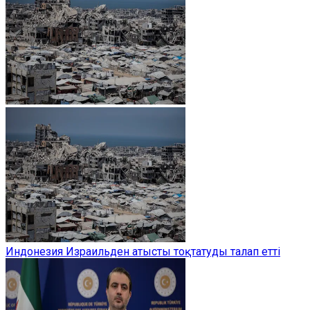
Индонезия Израильден атысты тоқтатуды талап етті