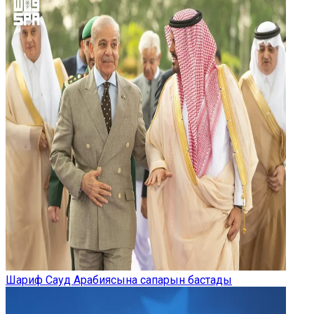
Шариф Сауд Арабиясына сапарын бастады