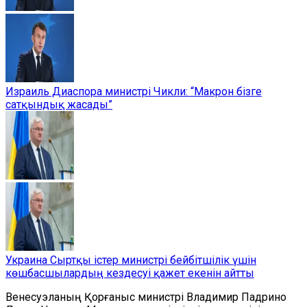
Израиль Диаспора министрі Чикли: “Макрон бізге
сатқындық жасады”
Украина Сыртқы істер министрі бейбітшілік үшін
көшбасшылардың кездесуі қажет екенін айтты
Венесуэланың Қорғаныс министрі Владимир Падрино