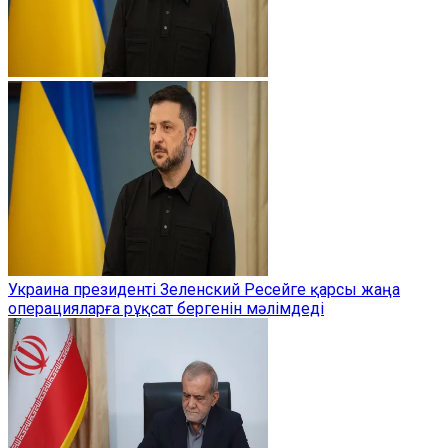
Украина президенті Зеленский Ресейге қарсы жаңа
операцияларға рұқсат бергенін мәлімдеді