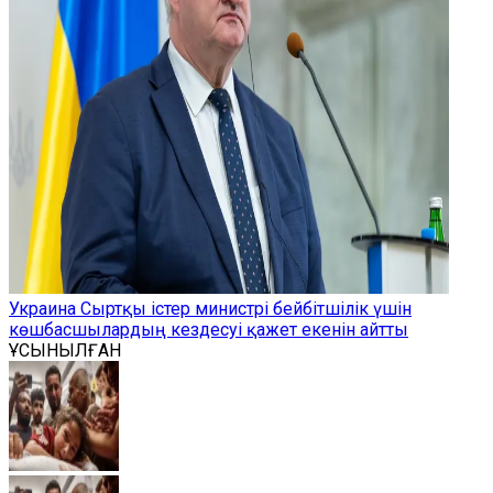
Украина Сыртқы істер министрі бейбітшілік үшін
көшбасшылардың кездесуі қажет екенін айтты
ҰСЫНЫЛҒАН