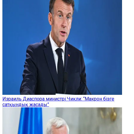
Израиль Диаспора министрі Чикли: “Макрон бізге
сатқындық жасады”