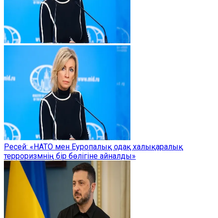
Ресей: «НАТО мен Еуропалық одақ халықаралық
терроризмнің бір бөлігіне айналды»