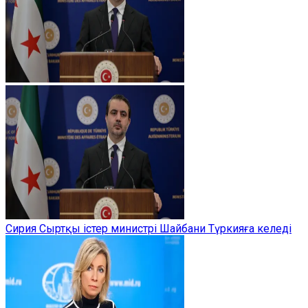
Сирия Сыртқы істер министрі Шайбани Түркияға келеді