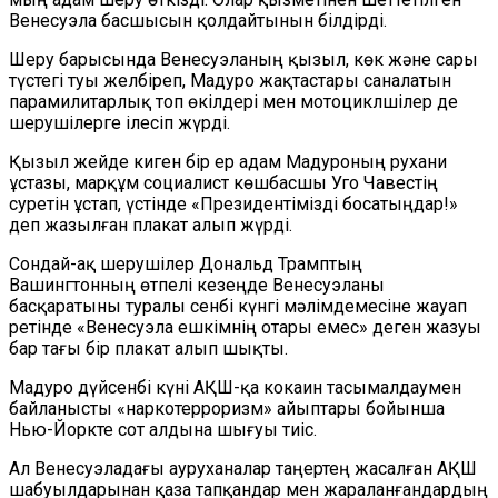
Венесуэла басшысын қолдайтынын білдірді.
Шеру барысында Венесуэланың қызыл, көк және сары
түстегі туы желбіреп, Мадуро жақтастары саналатын
парамилитарлық топ өкілдері мен мотоциклшілер де
шерушілерге ілесіп жүрді.
Қызыл жейде киген бір ер адам Мадуроның рухани
ұстазы, марқұм социалист көшбасшы Уго Чавестің
суретін ұстап, үстінде «Президентімізді босатыңдар!»
деп жазылған плакат алып жүрді.
Сондай-ақ шерушілер Дональд Трамптың
Вашингтонның өтпелі кезеңде Венесуэланы
басқаратыны туралы сенбі күнгі мәлімдемесіне жауап
ретінде «Венесуэла ешкімнің отары емес» деген жазуы
бар тағы бір плакат алып шықты.
Мадуро дүйсенбі күні АҚШ-қа кокаин тасымалдаумен
байланысты «наркотерроризм» айыптары бойынша
Нью-Йоркте сот алдына шығуы тиіс.
Ал Венесуэладағы ауруханалар таңертең жасалған АҚШ
шабуылдарынан қаза тапқандар мен жараланғандардың