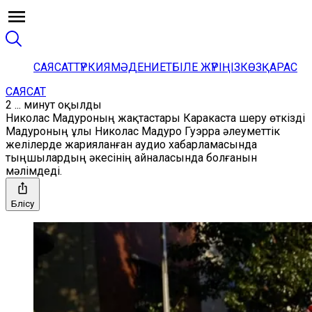
САЯСАТ
ТҮРКИЯ
МӘДЕНИЕТ
БІЛЕ ЖҮРІҢІЗ
КӨЗҚАРАС
САЯСАТ
2 ... минут оқылды
Николас Мадуроның жақтастары Каракаста шеру өткізді
Мадуроның ұлы Николас Мадуро Гуэрра әлеуметтік
желілерде жарияланған аудио хабарламасында
тыңшылардың әкесінің айналасында болғанын
мәлімдеді.
Бөлісу