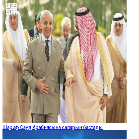
Шариф Сауд Арабиясына сапарын бастады