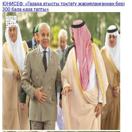
ЮНИСЕФ: «Газада атысты тоқтату жарияланғаннан бері
300 бала қаза тапты»