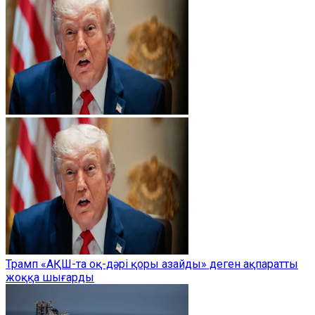
Трамп «АҚШ-та оқ-дәрі қоры азайды» деген ақпаратты
жоққа шығарды