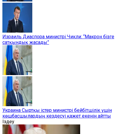
Израиль Диаспора министрі Чикли: “Макрон бізге
сатқындық жасады”
Украина Сыртқы істер министрі бейбітшілік үшін
көшбасшылардың кездесуі қажет екенін айтты
Іздеу