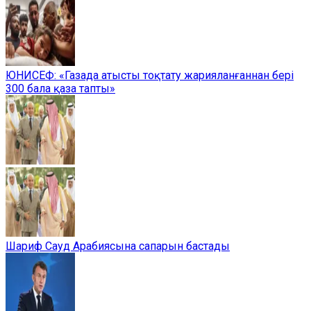
ЮНИСЕФ: «Газада атысты тоқтату жарияланғаннан бері
300 бала қаза тапты»
Шариф Сауд Арабиясына сапарын бастады