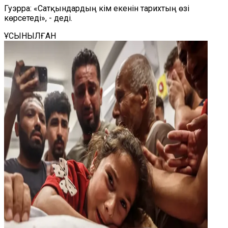
Гуэрра: «Сатқындардың кім екенін тарихтың өзі
көрсетеді», - деді.
ҰСЫНЫЛҒАН