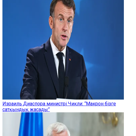
Израиль Диаспора министрі Чикли: “Макрон бізге
сатқындық жасады”