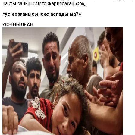
нақты санын әзірге жариялаған жоқ.
«Әуе қорғанысы іске аспады ма?»
ҰСЫНЫЛҒАН