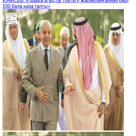
ЮНИСЕФ: «Газада атысты тоқтату жарияланғаннан бері
300 бала қаза тапты»