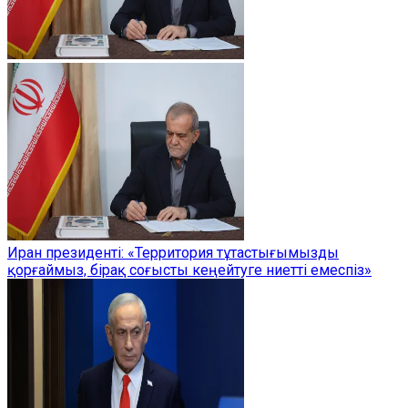
Иран президенті: «Территория тұтастығымызды
қорғаймыз, бірақ соғысты кеңейтуге ниетті емеспіз»