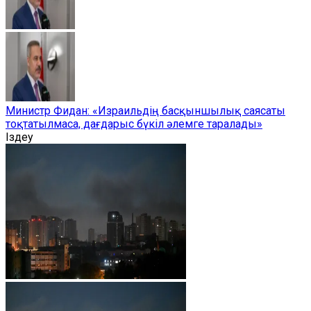
Министр Фидан: «Израильдің басқыншылық саясаты
тоқтатылмаса, дағдарыс бүкіл әлемге таралады»
Іздеу