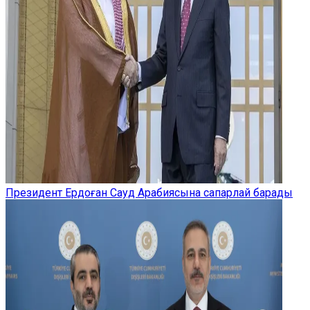
Президент Ердоған Сауд Арабиясына сапарлай барады