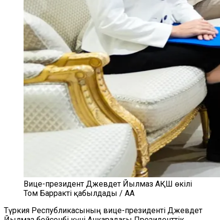
Вице-президент Джевдет Йылмаз АҚШ өкілі
Том Барракті қабылдады / AA
Түркия Республикасының вице-президенті Джевдет
Йылмаз бейсенбі күні Анкарадағы Президенттік