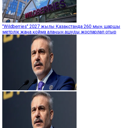
"Wildberries" 2027 жылы Қазақстанда 260 мың шаршы
метрлік жаңа қойма алаңын ашуды жоспарлап отыр