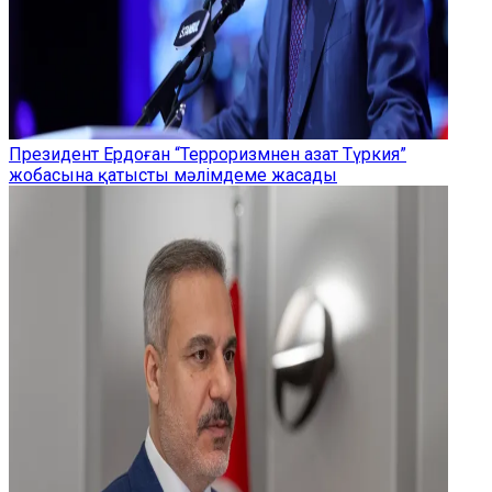
Президент Ердоған “Терроризмнен азат Түркия”
жобасына қатысты мәлімдеме жасады