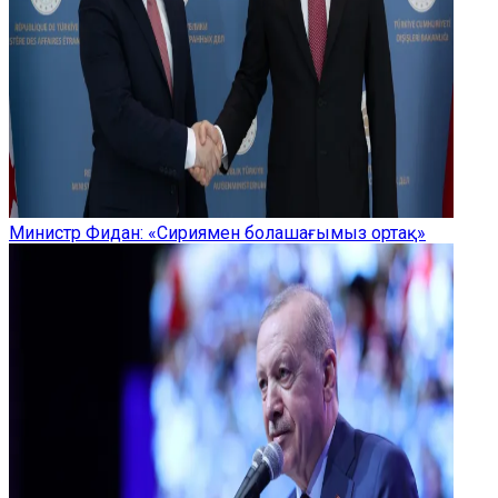
Министр Фидан: «Сириямен болашағымыз ортақ»