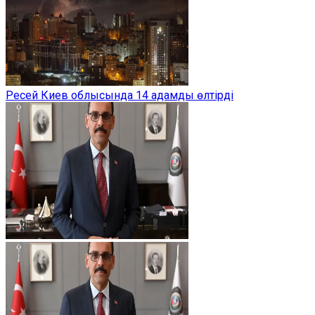
Ресей Киев облысында 14 адамды өлтірді