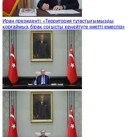
Иран президенті: «Территория тұтастығымызды
қорғаймыз, бірақ соғысты кеңейтуге ниетті емеспіз»