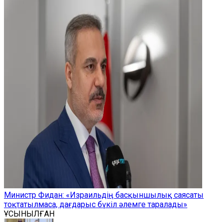
Министр Фидан: «Израильдің басқыншылық саясаты
тоқтатылмаса, дағдарыс бүкіл әлемге таралады»
ҰСЫНЫЛҒАН