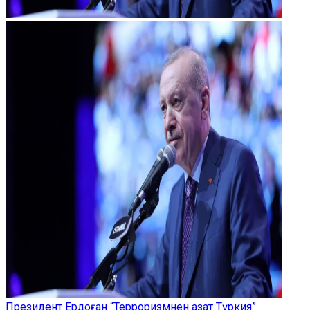
Президент Ердоған “Терроризмнен азат Түркия”