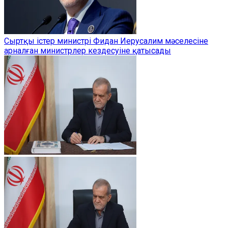
Сыртқы істер министрі Фидан Иерусалим мәселесіне
арналған министрлер кездесуіне қатысады