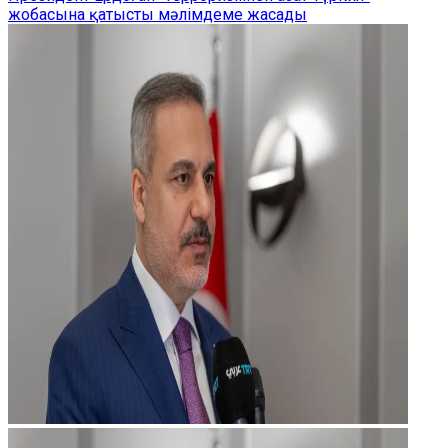
жобасына қатысты мәлімдеме жасады