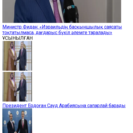
Министр Фидан: «Израильдің басқыншылық саясаты
тоқтатылмаса, дағдарыс бүкіл әлемге таралады»
ҰСЫНЫЛҒАН
Президент Ердоған Сауд Арабиясына сапарлай барады