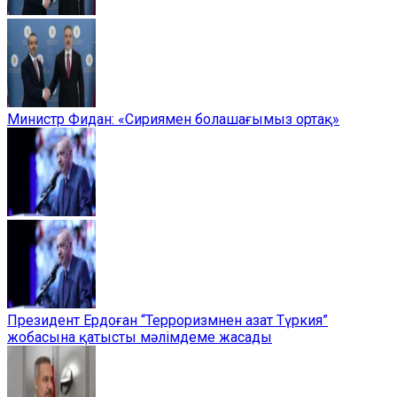
Министр Фидан: «Сириямен болашағымыз ортақ»
Президент Ердоған “Терроризмнен азат Түркия”
жобасына қатысты мәлімдеме жасады