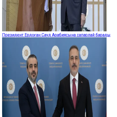
Президент Ердоған Сауд Арабиясына сапарлай барады