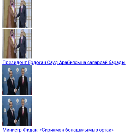
Президент Ердоған Сауд Арабиясына сапарлай барады
Министр Фидан: «Сириямен болашағымыз ортақ»