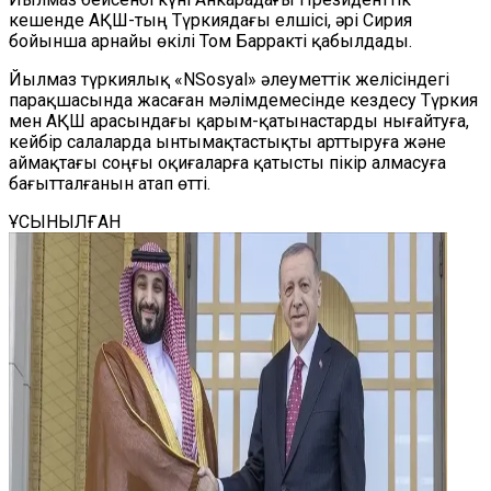
кешенде АҚШ-тың Түркиядағы елшісі, әрі Сирия
бойынша арнайы өкілі Том Барракті қабылдады.
Йылмаз түркиялық «NSosyal» әлеуметтік желісіндегі
парақшасында жасаған мәлімдемесінде кездесу Түркия
мен АҚШ арасындағы қарым-қатынастарды нығайтуға,
кейбір салаларда ынтымақтастықты арттыруға және
аймақтағы соңғы оқиғаларға қатысты пікір алмасуға
бағытталғанын атап өтті.
ҰСЫНЫЛҒАН