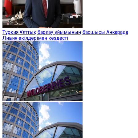
Түркия Ұлттық барлау ұйымының басшысы Анкарада
Ливия өкілдерімен кездесті