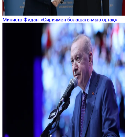
Министр Фидан: «Сириямен болашағымыз ортақ»