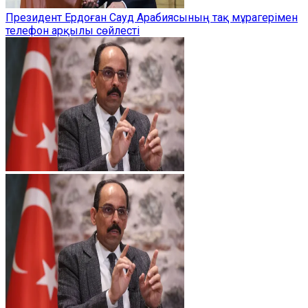
Президент Ердоған Сауд Арабиясының тақ мұрагерімен
телефон арқылы сөйлесті