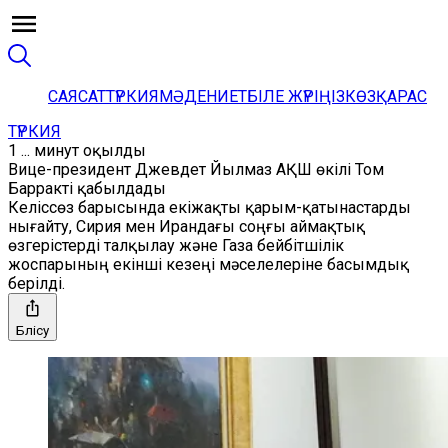
САЯСАТ
ТҮРКИЯ
МӘДЕНИЕТ
БІЛЕ ЖҮРІҢІЗ
КӨЗҚАРАС
ТҮРКИЯ
1 ... минут оқылды
Вице-президент Джевдет Йылмаз АҚШ өкілі Том
Барракті қабылдады
Келіссөз барысында екіжақты қарым-қатынастарды
нығайту, Сирия мен Ирандағы соңғы аймақтық
өзгерістерді талқылау және Газа бейбітшілік
жоспарының екінші кезеңі мәселелеріне басымдық
берілді.
Бөлісу