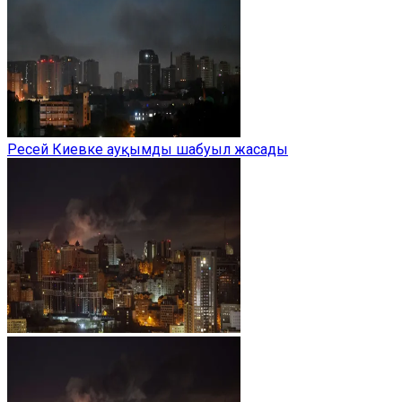
Ресей Киевке ауқымды шабуыл жасады