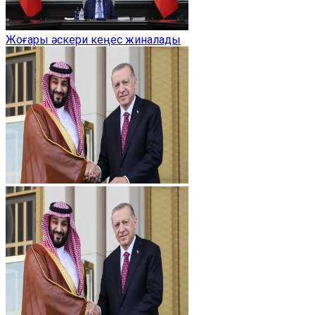
Жоғары әскери кеңес жиналады