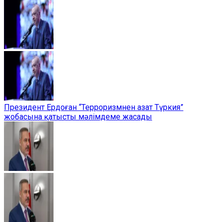
Президент Ердоған “Терроризмнен азат Түркия”
жобасына қатысты мәлімдеме жасады