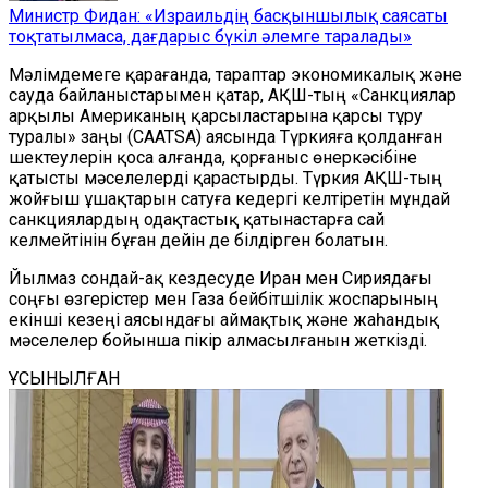
Министр Фидан: «Израильдің басқыншылық саясаты
тоқтатылмаса, дағдарыс бүкіл әлемге таралады»
Мәлімдемеге қарағанда, тараптар экономикалық және
сауда байланыстарымен қатар, АҚШ-тың «Санкциялар
арқылы Американың қарсыластарына қарсы тұру
туралы» заңы (CAATSA) аясында Түркияға қолданған
шектеулерін қоса алғанда, қорғаныс өнеркәсібіне
қатысты мәселелерді қарастырды. Түркия АҚШ-тың
жойғыш ұшақтарын сатуға кедергі келтіретін мұндай
санкциялардың одақтастық қатынастарға сай
келмейтінін бұған дейін де білдірген болатын.
Йылмаз сондай-ақ кездесуде Иран мен Сириядағы
соңғы өзгерістер мен Газа бейбітшілік жоспарының
екінші кезеңі аясындағы аймақтық және жаһандық
мәселелер бойынша пікір алмасылғанын жеткізді.
ҰСЫНЫЛҒАН