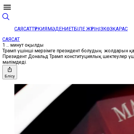
САЯСАТ
ТҮРКИЯ
МӘДЕНИЕТ
БІЛЕ ЖҮРІҢІЗ
КӨЗҚАРАС
САЯСАТ
1 ... минут оқылды
Трамп үшінші мерзімге президент болудың жолдарын қ
Президент Дональд Трамп конституциялық шектеулер үшін
мәлімдеді.
Бөлісу