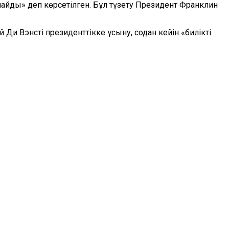
майды» деп көрсетілген. Бұл түзету Президент Франклин
Ди Вэнсті президенттікке ұсыну, содан кейін «билікті