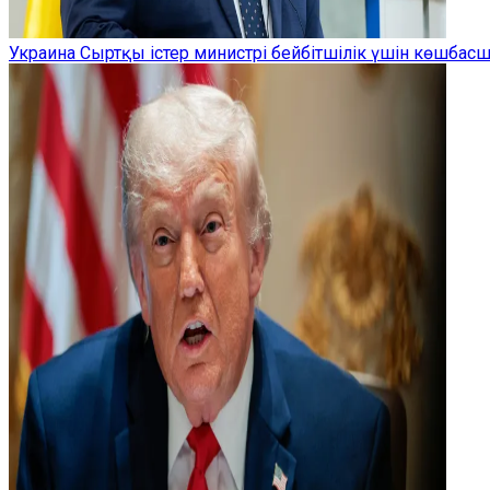
Украина Сыртқы істер министрі бейбітшілік үшін көшбас