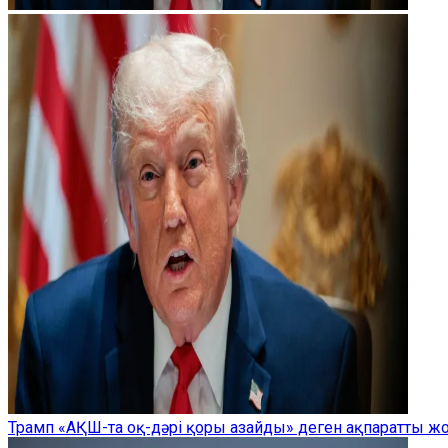
Трамп «АҚШ-та оқ-дәрі қоры азайды» деген ақпаратты 