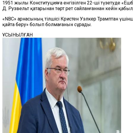
1951 жылы Конституцияға енгізілген 22-ші түзетуде «Ешб
Д. Рузвельт қатарынан төрт рет сайланғаннан кейін қабыл
«NBC» арнасының тілшісі Кристен Уэлкер Трамптан үшінші
қайта беру» болып болмағанын сұрады.
ҰСЫНЫЛҒАН