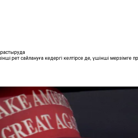
арастыруда
ші рет сайлануға кедергі келтірсе де, үшінші мерзімге 