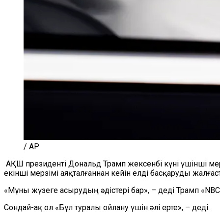
/ AP
АҚШ президенті Дональд Трамп жексенбі күні үшінші ме
екінші мерзімі аяқталғаннан кейін елді басқаруды жалғ
«Мұны жүзеге асырудың әдістері бар», – деді Трамп «NB
Сондай-ақ ол «Бұл туралы ойлану үшін әлі ерте», – деді.