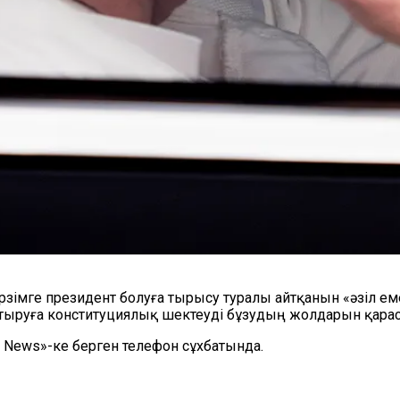
рзімге президент болуға тырысу туралы айтқанын «әзіл е
астыруға конституциялық шектеуді бұзудың жолдарын қара
C News»-ке берген телефон сұхбатында.