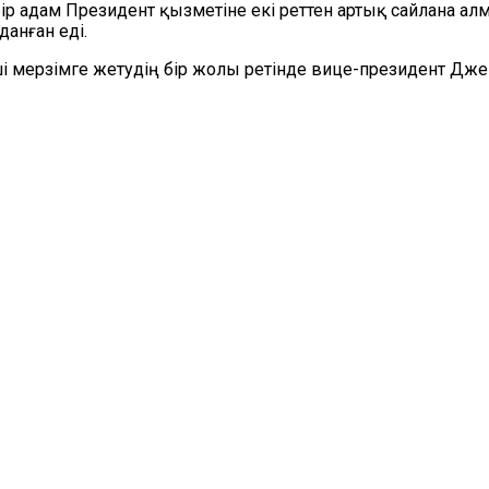
ір адам Президент қызметіне екі реттен артық сайлана ал
данған еді.
 мерзімге жетудің бір жолы ретінде вице-президент Джей 