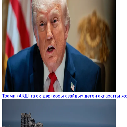
Трамп «АҚШ-та оқ-дәрі қоры азайды» деген ақпаратты 