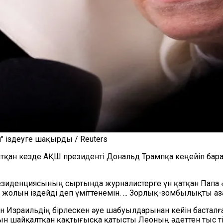
 іздеуге шақырды / Reuters
тқан кезде АҚШ президенті Дональд Трампқа кеңейіп ба
езиденциясының сыртында журналистерге үн қатқан Папа 
жолын іздейді деп үміттенемін. ... Зорлық-зомбылықты аз
н Израильдің бірлескен әуе шабуылдарынан кейін басталғ
н шайқалтқан қақтығысқа қатысты Леоның әдеттен тыс тік