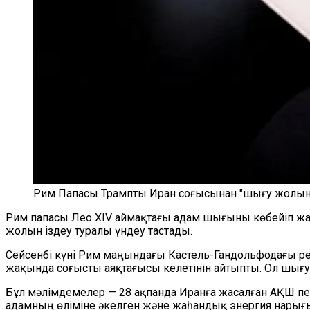
Рим Папасы Трампты Иран соғысынан "шығу жолын"
Рим папасы Лео XIV аймақтағы адам шығыны көбейіп жа
жолын іздеу туралы үндеу тастады.
Сейсенбі күні Рим маңындағы Кастель-Гандольфодағы р
жақында соғысты аяқтағысы келетінін айтыпты. Ол шығу 
Бұл мәлімдемелер — 28 ақпанда Иранға жасалған АҚШ пе
адамның өліміне әкелген және жаһандық энергия нарығы