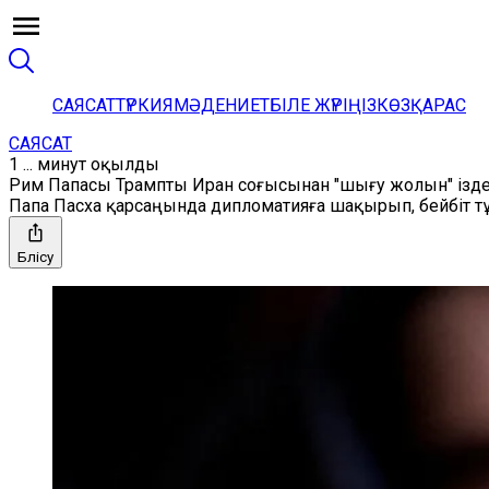
САЯСАТ
ТҮРКИЯ
МӘДЕНИЕТ
БІЛЕ ЖҮРІҢІЗ
КӨЗҚАРАС
САЯСАТ
1 ... минут оқылды
Рим Папасы Трампты Иран соғысынан "шығу жолын" із
Папа Пасха қарсаңында дипломатияға шақырып, бейбіт тұ
Бөлісу