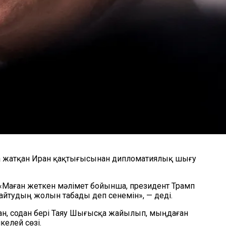
ра жатқан Иран қақтығысынан дипломатиялық шығу
«Маған жеткен мәлімет бойынша, президент Трамп
айтудың жолын табады деп сенемін», — деді.
ан, содан бері Таяу Шығысқа жайылып, мыңдаған
елей сөзі.