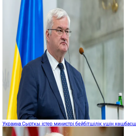
Украина Сыртқы істер министрі бейбітшілік үшін көшбас