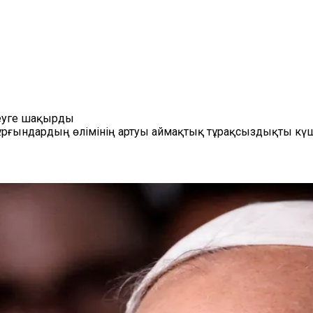
деуге шақырды
рғындардың өлімінің артуы аймақтық тұрақсыздықты күшей