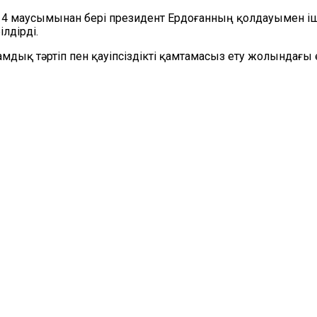
 маусымынан бері президент Ердоғанның қолдауымен ішкі 
лдірді.
амдық тәртіп пен қауіпсіздікті қамтамасыз ету жолындағы е