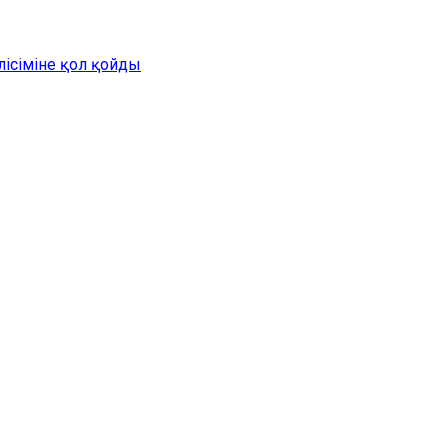
лісіміне қол қойды