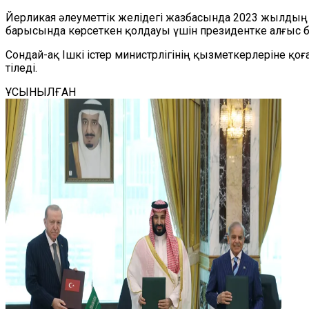
Йерликая әлеуметтік желідегі жазбасында 2023 жылдың 4
барысында көрсеткен қолдауы үшін президентке алғыс бі
Сондай-ақ Ішкі істер министрлігінің қызметкерлеріне қоғ
тіледі.
ҰСЫНЫЛҒАН