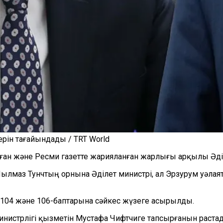
ерін тағайындады / TRT World
ан және Ресми газетте жарияланған жарлығы арқылы Әділе
ылмаз Тунчтың орнына Әділет министрі, ал Эрзурум уәла
104 және 106-баптарына сәйкес жүзеге асырылды.
инистрлігі қызметін Мустафа Чифтчиге тапсырғанын растад