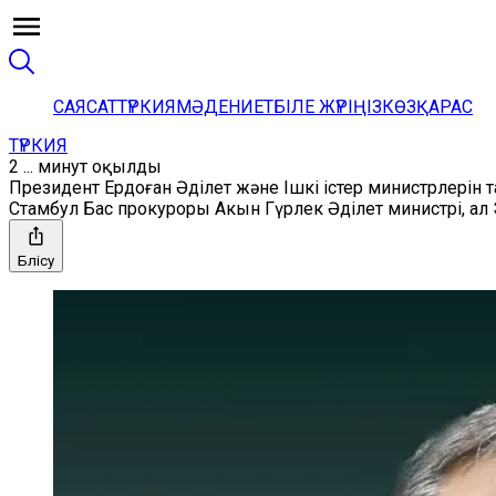
САЯСАТ
ТҮРКИЯ
МӘДЕНИЕТ
БІЛЕ ЖҮРІҢІЗ
КӨЗҚАРАС
ТҮРКИЯ
2 ... минут оқылды
Президент Ердоған Әділет және Ішкі істер министрлерін
Стамбул Бас прокуроры Акын Гүрлек Әділет министрі, ал
Бөлісу