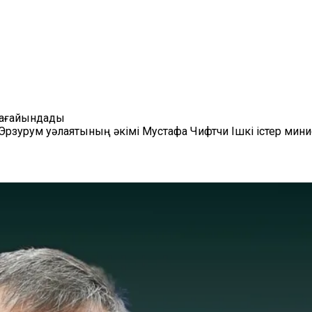
 тағайындады
 Эрзурум уәлаятының әкімі Мустафа Чифтчи Ішкі істер мин