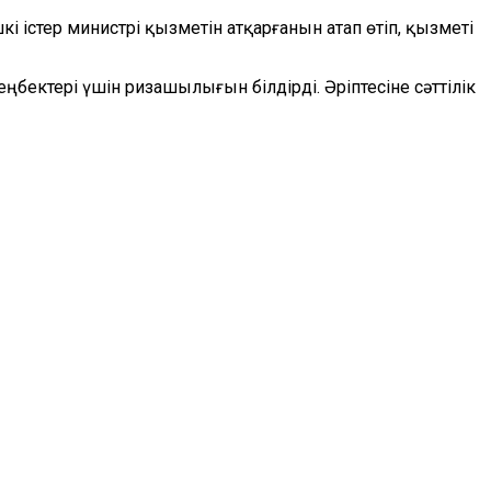
істер министрі қызметін атқарғанын атап өтіп, қызметі
ңбектері үшін ризашылығын білдірді. Әріптесіне сәттілік