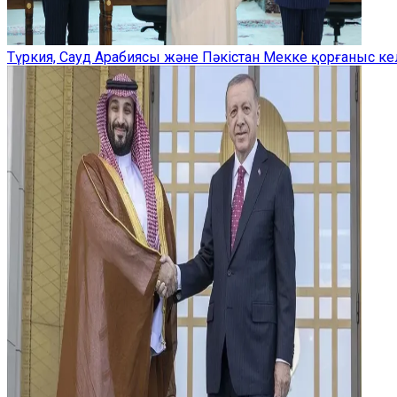
Түркия, Сауд Арабиясы және Пәкістан Мекке қорғаныс ке