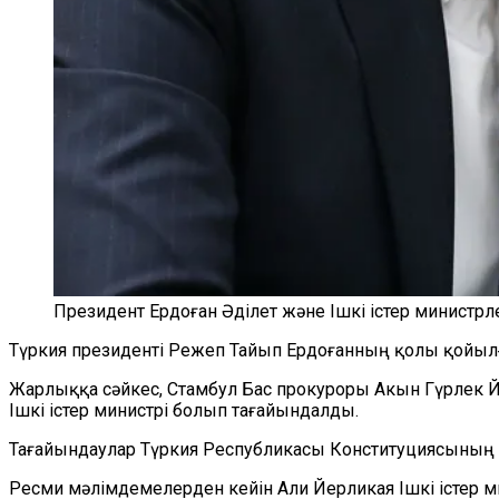
Президент Ердоған Әділет және Ішкі істер министрл
Түркия президенті Режеп Тайып Ердоғанның қолы қойылғ
Жарлыққа сәйкес, Стамбул Бас прокуроры Акын Гүрлек Й
Ішкі істер министрі болып тағайындалды.
Тағайындаулар Түркия Республикасы Конституциясының 
Ресми мәлімдемелерден кейін Али Йерликая Ішкі істер м