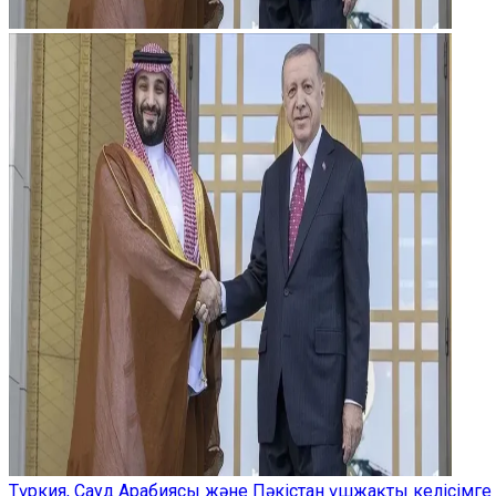
Түркия, Сауд Арабиясы және Пәкістан үшжақты келісімге