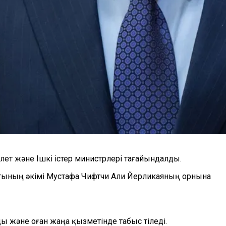
т және Ішкі істер министрлері тағайындалды.
ятының әкімі Мустафа Чифтчи Али Йерликаяның орнына
ы және оған жаңа қызметінде табыс тіледі.