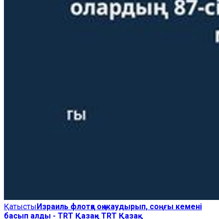
Қатысты
Израиль флотқа оқ жаудырып, соңғы кемені
басып алды - TRT Қазақ - TRT Қазақ