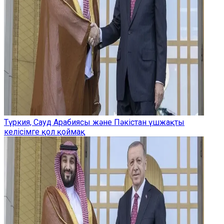
Түркия, Сауд Арабиясы және Пәкістан үшжақты
келісімге қол қоймақ