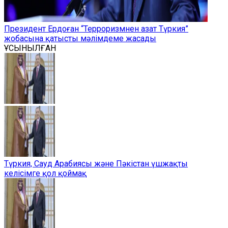
Президент Ердоған “Терроризмнен азат Түркия”
жобасына қатысты мәлімдеме жасады
ҰСЫНЫЛҒАН
Түркия, Сауд Арабиясы және Пәкістан үшжақты
келісімге қол қоймақ