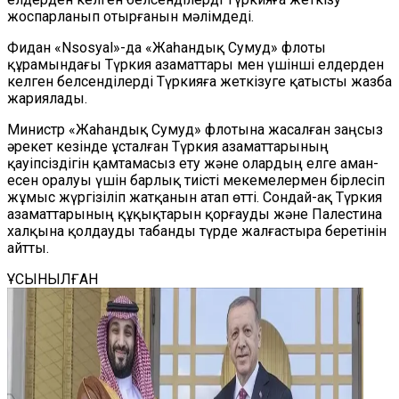
жоспарланып отырғанын мәлімдеді.
Фидан «Nsosyal»-да «Жаһандық Сумуд» флоты
құрамындағы Түркия азаматтары мен үшінші елдерден
келген белсенділерді Түркияға жеткізуге қатысты жазба
жариялады.
Министр «Жаһандық Сумуд» флотына жасалған заңсыз
әрекет кезінде ұсталған Түркия азаматтарының
қауіпсіздігін қамтамасыз ету және олардың елге аман-
есен оралуы үшін барлық тиісті мекемелермен бірлесіп
жұмыс жүргізіліп жатқанын атап өтті. Сондай-ақ Түркия
азаматтарының құқықтарын қорғауды және Палестина
халқына қолдауды табанды түрде жалғастыра беретінін
айтты.
ҰСЫНЫЛҒАН