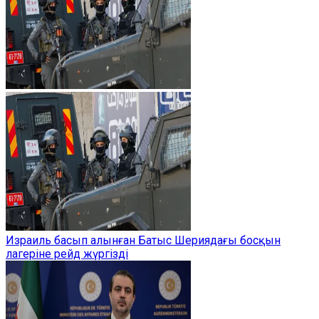
Израиль басып алынған Батыс Шериядағы босқын
лагеріне рейд жүргізді