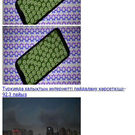
Түркияда халықтың интернетті пайдалану көрсеткіші ̶
92,3 пайыз