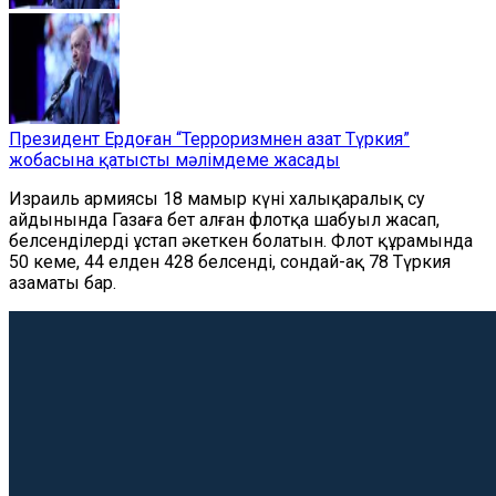
Президент Ердоған “Терроризмнен азат Түркия”
жобасына қатысты мәлімдеме жасады
Израиль армиясы 18 мамыр күні халықаралық су
айдынында Газаға бет алған флотқа шабуыл жасап,
белсенділерді ұстап әкеткен болатын. Флот құрамында
50 кеме, 44 елден 428 белсенді, сондай-ақ 78 Түркия
азаматы бар.