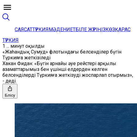
САЯСАТ
ТҮРКИЯ
МӘДЕНИЕТ
БІЛЕ ЖҮРІҢІЗ
КӨЗҚАРАС
ТҮРКИЯ
1 ... минут оқылды
«Жаһандық Сумуд» флотындағы белсенділер бүгін
Түркияға жеткізіледі
Хакан Фидан: «Бүгін арнайы әуе рейстері арқылы
азаматтарымыз бен үшінші елдерден келген
белсенділерді Түркияға жеткізуді жоспарлап отырмыз»,
- деді.
Бөлісу