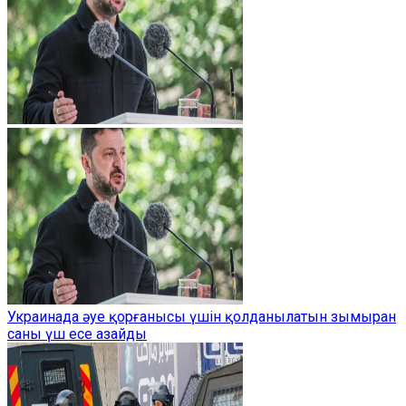
Украинада әуе қорғанысы үшін қолданылатын зымыран
саны үш есе азайды