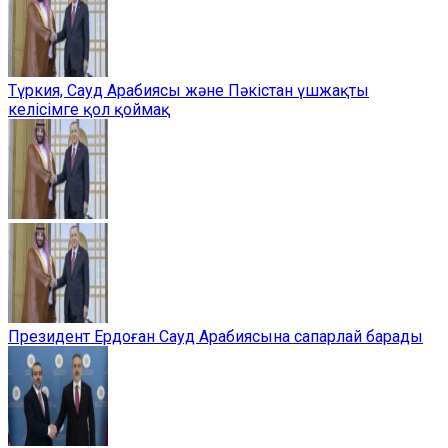
Түркия, Сауд Арабиясы және Пәкістан үшжақты
келісімге қол қоймақ
Президент Ердоған Сауд Арабиясына сапарлай барады