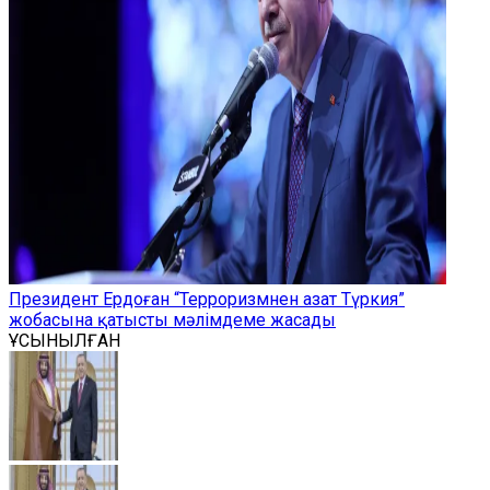
Президент Ердоған “Терроризмнен азат Түркия”
жобасына қатысты мәлімдеме жасады
ҰСЫНЫЛҒАН