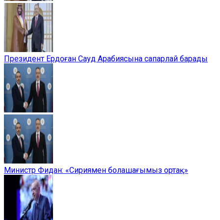
Президент Ердоған Сауд Арабиясына сапарлай барады
Министр Фидан: «Сириямен болашағымыз ортақ»