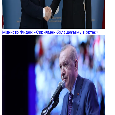
Министр Фидан: «Сириямен болашағымыз ортақ»