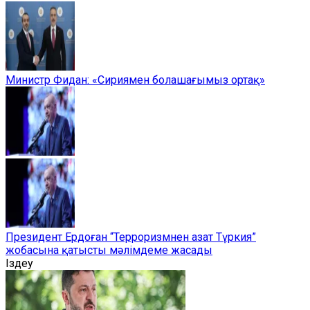
Министр Фидан: «Сириямен болашағымыз ортақ»
Президент Ердоған “Терроризмнен азат Түркия”
жобасына қатысты мәлімдеме жасады
Іздеу