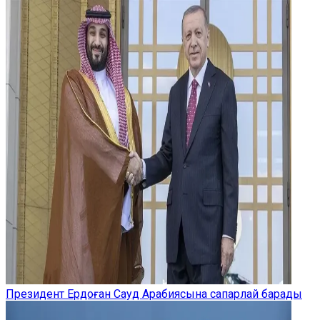
Президент Ердоған Сауд Арабиясына сапарлай барады