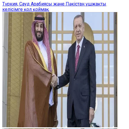
Түркия, Сауд Арабиясы және Пәкістан үшжақты
келісімге қол қоймақ