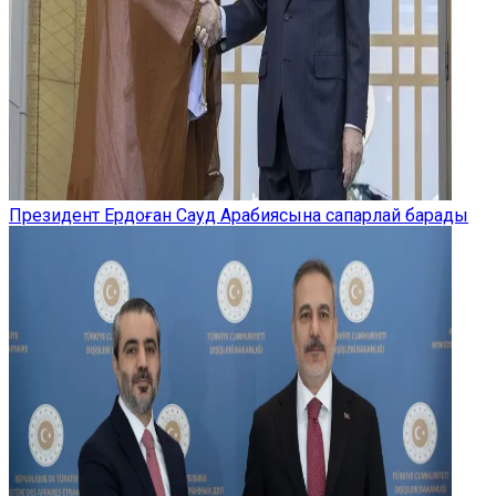
Президент Ердоған Сауд Арабиясына сапарлай барады