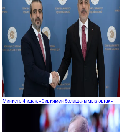
Министр Фидан: «Сириямен болашағымыз ортақ»