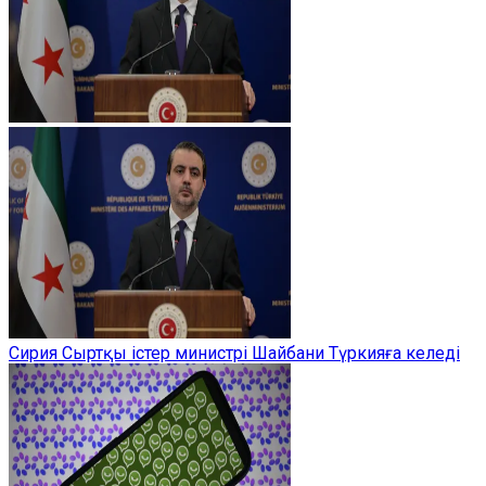
Сирия Сыртқы істер министрі Шайбани Түркияға келеді