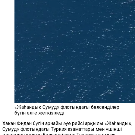
«Жаһандық Сумуд» флотындағы белсенділер
бүгін елге жеткізіледі
Хакан Фидан бүгін арнайы әуе рейсі арқылы «Жаһандық
Сумуд» флотындағы Түркия азаматтары мен үшінші
елдерден келген белсенділерді Түркияға жеткізу