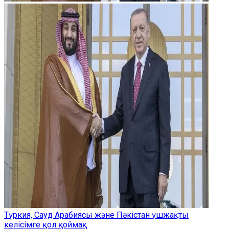
Түркия, Сауд Арабиясы және Пәкістан үшжақты
келісімге қол қоймақ