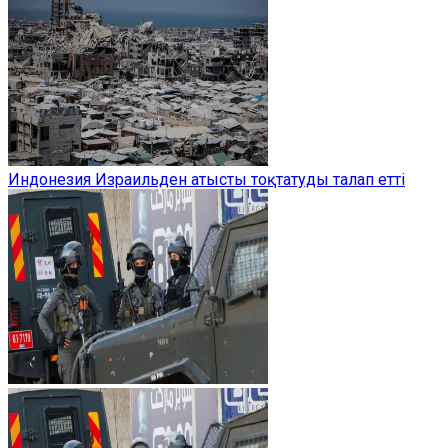
Индонезия Израильден атысты тоқтатуды талап етті