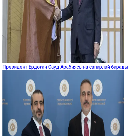
Президент Ердоған Сауд Арабиясына сапарлай барады