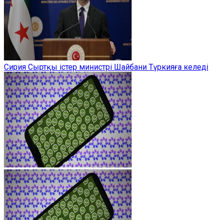
Сирия Сыртқы істер министрі Шайбани Түркияға келеді