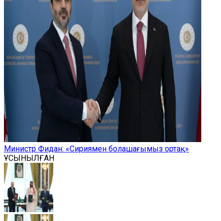
Министр Фидан: «Сириямен болашағымыз ортақ»
ҰСЫНЫЛҒАН