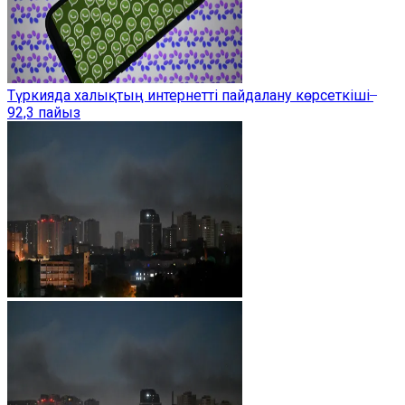
Түркияда халықтың интернетті пайдалану көрсеткіші ̶
92,3 пайыз