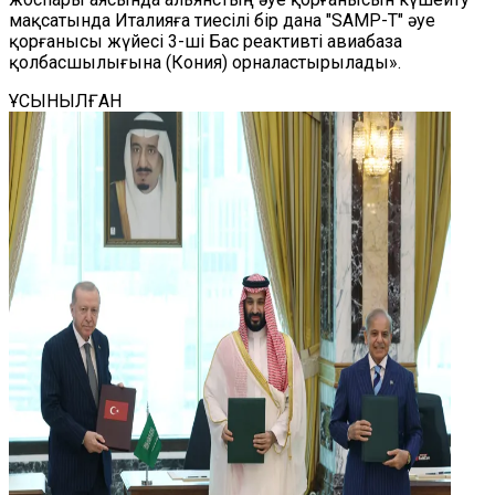
мақсатында Италияға тиесілі бір дана "SAMP-T" әуе
қорғанысы жүйесі 3-ші Бас реактивті авиабаза
қолбасшылығына (Кония) орналастырылады».
ҰСЫНЫЛҒАН