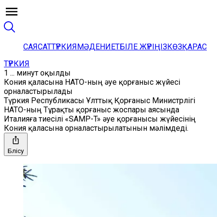
САЯСАТ
ТҮРКИЯ
МӘДЕНИЕТ
БІЛЕ ЖҮРІҢІЗ
КӨЗҚАРАС
ТҮРКИЯ
1 ... минут оқылды
Кония қаласына НАТО-ның әуе қорғаныс жүйесі
орналастырылады
Түркия Республикасы Ұлттық Қорғаныс Министрлігі
НАТО-ның Тұрақты қорғаныс жоспары аясында
Италияға тиесілі «SAMP-T» әуе қорғанысы жүйесінің
Кония қаласына орналастырылатынын мәлімдеді.
Бөлісу