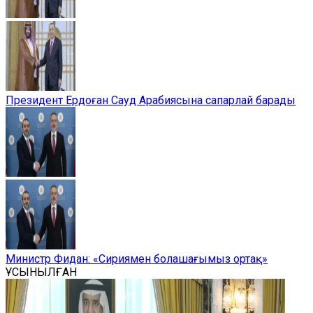
Президент Ердоған Сауд Арабиясына сапарлай барады
Министр Фидан: «Сириямен болашағымыз ортақ»
ҰСЫНЫЛҒАН