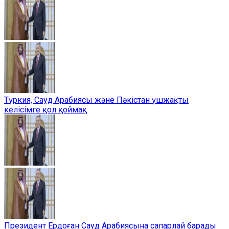
Түркия, Сауд Арабиясы және Пәкістан үшжақты
келісімге қол қоймақ
Президент Ердоған Сауд Арабиясына сапарлай барады