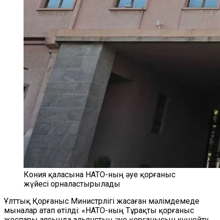
Кония қаласына НАТО-ның әуе қорғаныс
жүйесі орналастырылады
Ұлттық Қорғаныс Министрлігі жасаған мәлімдемеде
мыналар атап өтілді: «НАТО-ның Тұрақты қорғаныс
жоспары аясында альянстың әуе қорғанысын күшейту