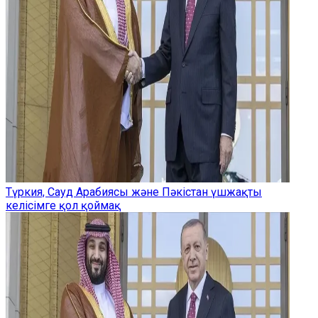
Түркия, Сауд Арабиясы және Пәкістан үшжақты
келісімге қол қоймақ