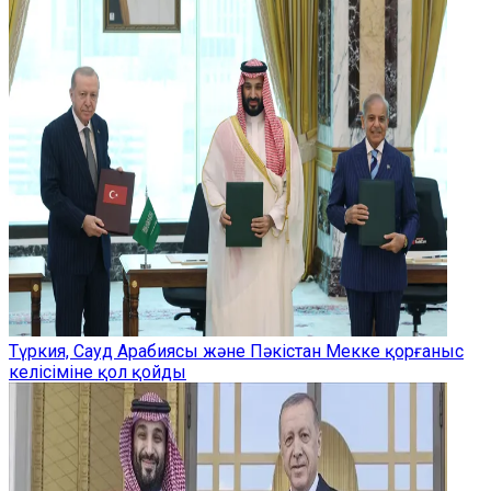
Түркия, Сауд Арабиясы және Пәкістан Мекке қорғаныс
келісіміне қол қойды