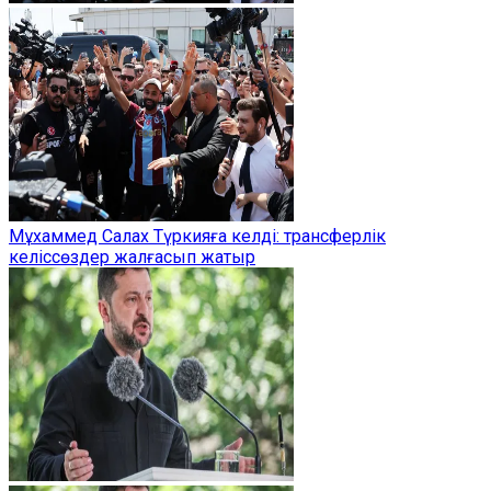
Мұхаммед Салах Түркияға келді: трансферлік
келіссөздер жалғасып жатыр