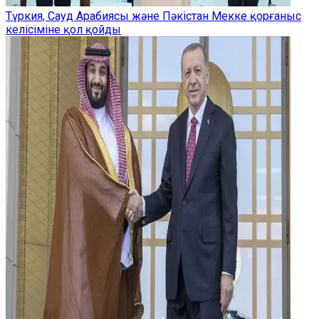
Түркия, Сауд Арабиясы және Пәкістан Мекке қорғаныс
келісіміне қол қойды