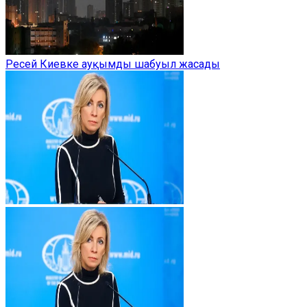
Ресей Киевке ауқымды шабуыл жасады