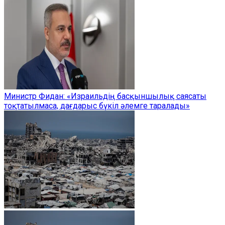
Министр Фидан: «Израильдің басқыншылық саясаты
тоқтатылмаса, дағдарыс бүкіл әлемге таралады»