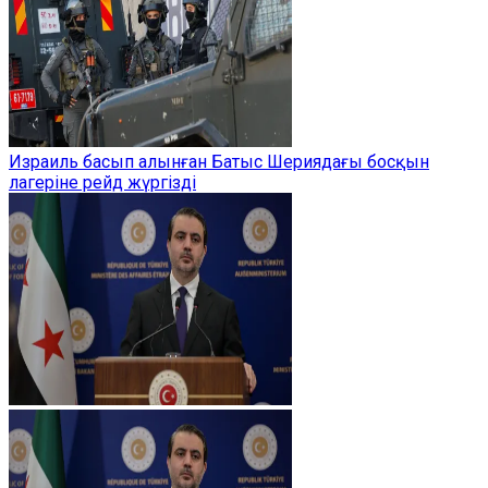
Израиль басып алынған Батыс Шериядағы босқын
лагеріне рейд жүргізді