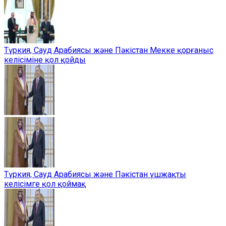
Түркия, Сауд Арабиясы және Пәкістан Мекке қорғаныс
келісіміне қол қойды
Түркия, Сауд Арабиясы және Пәкістан үшжақты
келісімге қол қоймақ