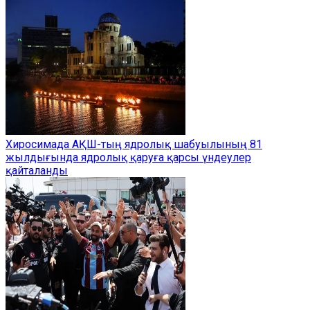
Хиросимада АҚШ-тың ядролық шабуылының 81
жылдығында ядролық қаруға қарсы үндеулер
қайталанды