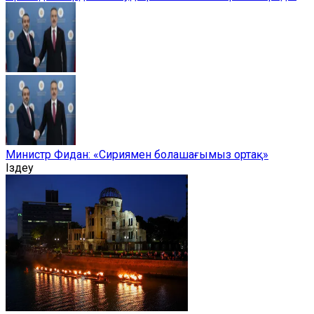
Министр Фидан: «Сириямен болашағымыз ортақ»
Іздеу