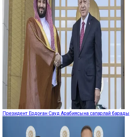
Президент Ердоған Сауд Арабиясына сапарлай барады