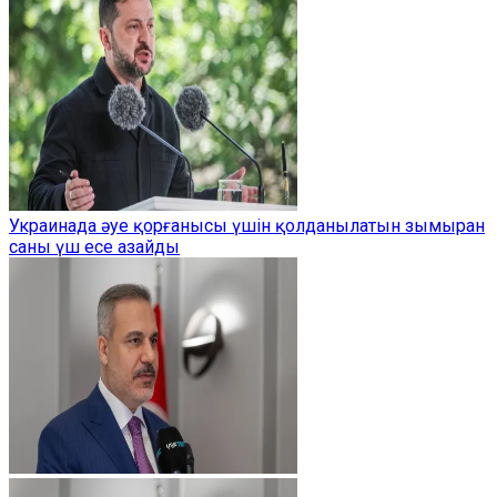
Украинада әуе қорғанысы үшін қолданылатын зымыран
саны үш есе азайды