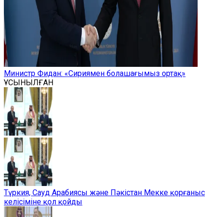
Министр Фидан: «Сириямен болашағымыз ортақ»
ҰСЫНЫЛҒАН
Түркия, Сауд Арабиясы және Пәкістан Мекке қорғаныс
келісіміне қол қойды