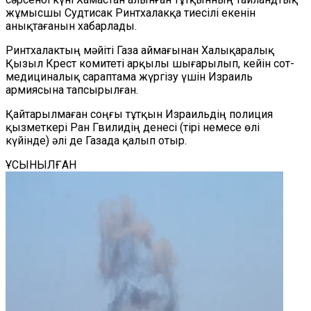
жұмысшы Судтисак Ринтхалакқа тиесілі екенін
анықтағанын хабарлады.
Ринтхалактың мәйіті Газа аймағынан Халықаралық
Қызыл Крест комитеті арқылы шығарылып, кейін сот-
медициналық сараптама жүргізу үшін Израиль
армиясына тапсырылған.
Қайтарылмаған соңғы тұтқын Израильдің полиция
қызметкері Ран Гвилидің денесі (тірі немесе өлі
күйінде) әлі де Газада қалып отыр.
ҰСЫНЫЛҒАН