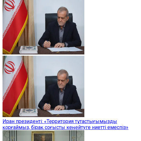
Иран президенті: «Территория тұтастығымызды
қорғаймыз, бірақ соғысты кеңейтуге ниетті емеспіз»