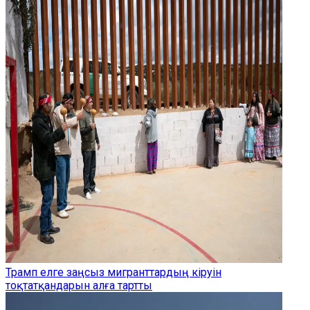
Трамп елге заңсыз мигранттардың кіруін
тоқтатқандарын алға тартты