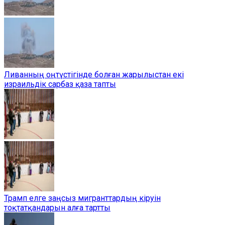
Ливанның оңтүстігінде болған жарылыстан екі
израильдік сарбаз қаза тапты
Трамп елге заңсыз мигранттардың кіруін
тоқтатқандарын алға тартты