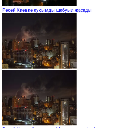
Ресей Киевке ауқымды шабуыл жасады