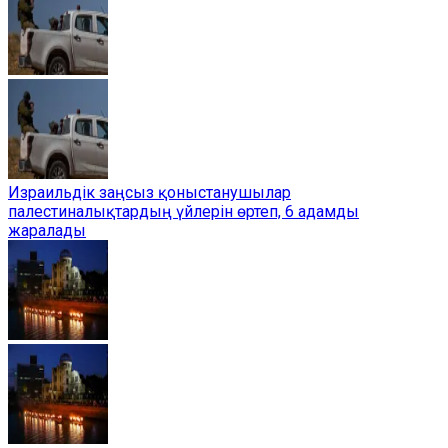
Израильдік заңсыз қоныстанушылар
палестиналықтардың үйлерін өртеп, 6 адамды
жаралады