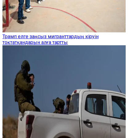
Трамп елге заңсыз мигранттардың кіруін
тоқтатқандарын алға тартты