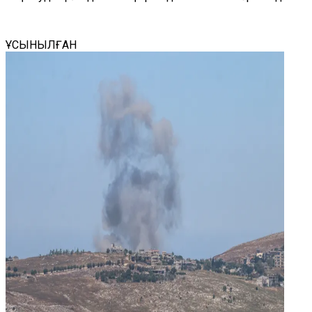
ҰСЫНЫЛҒАН