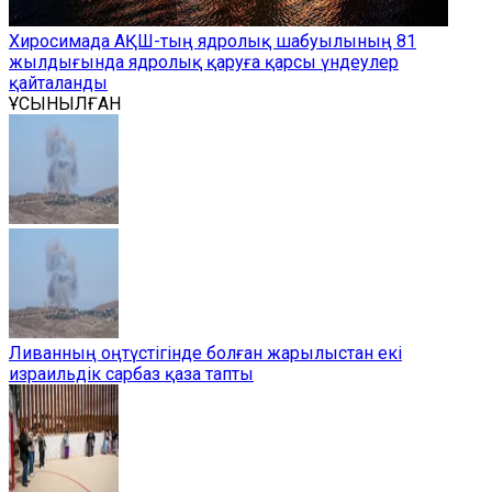
Хиросимада АҚШ-тың ядролық шабуылының 81
жылдығында ядролық қаруға қарсы үндеулер
қайталанды
ҰСЫНЫЛҒАН
Ливанның оңтүстігінде болған жарылыстан екі
израильдік сарбаз қаза тапты