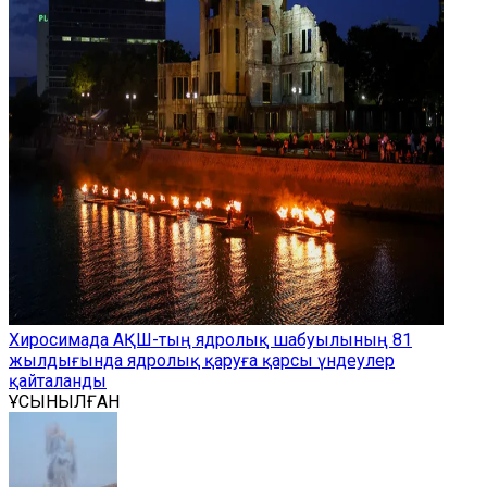
Хиросимада АҚШ-тың ядролық шабуылының 81
жылдығында ядролық қаруға қарсы үндеулер
қайталанды
ҰСЫНЫЛҒАН