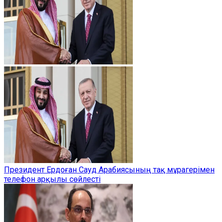
Президент Ердоған Сауд Арабиясының тақ мұрагерімен
телефон арқылы сөйлесті