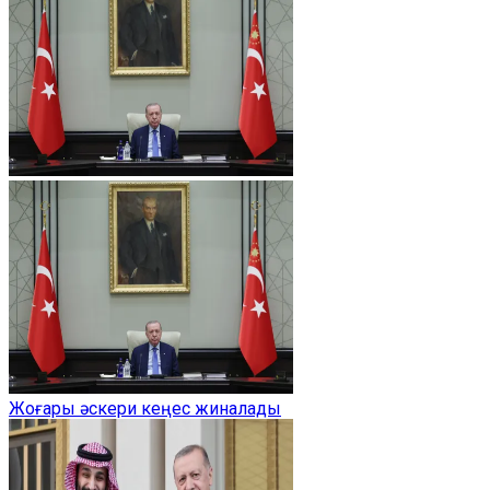
Жоғары әскери кеңес жиналады