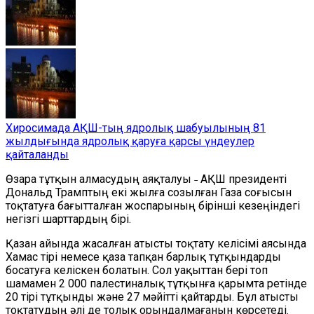
Хиросимада АҚШ-тың ядролық шабуылының 81
жылдығында ядролық қаруға қарсы үндеулер
қайталанды
Өзара тұтқын алмасудың аяқталуы ˗ АҚШ президенті
Дональд Трамптың екі жылға созылған Газа соғысын
тоқтатуға бағытталған жоспарының бірінші кезеңіндегі
негізгі шарттардың бірі.
Қазан айында жасалған атысты тоқтату келісімі аясында
Хамас тірі немесе қаза тапқан барлық тұтқындарды
босатуға келіскен болатын. Сол уақыттан бері топ
шамамен 2 000 палестиналық тұтқынға қарымта ретінде
20 тірі тұтқынды және 27 мәйітті қайтарды. Бұл атысты
тоқтатудың әлі де толық орындалмағанын көрсетеді.