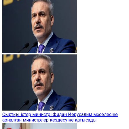
Сыртқы істер министрі Фидан Иерусалим мәселесіне
арналған министрлер кездесуіне қатысады