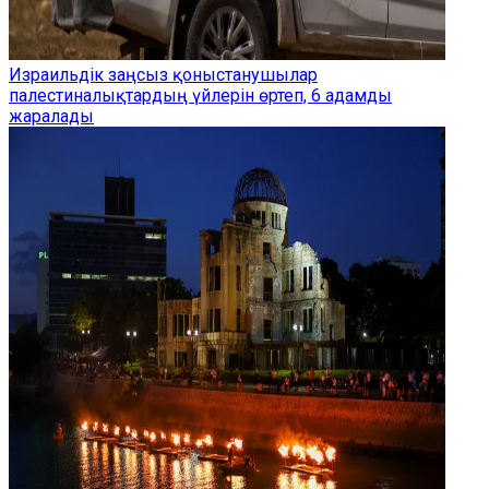
Израильдік заңсыз қоныстанушылар
палестиналықтардың үйлерін өртеп, 6 адамды
жаралады