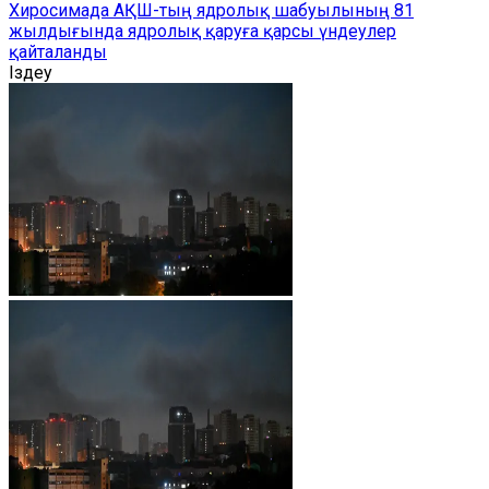
Хиросимада АҚШ-тың ядролық шабуылының 81
жылдығында ядролық қаруға қарсы үндеулер
қайталанды
Іздеу