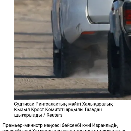
Судтисак Ринтхалактың мәйіті Халықаралық
Қызыл Крест Комитеті арқылы Газадан
шығарылды / Reuters
Премьер-министр кеңсесі бейсенбі күні Израильдің
сәрсенбі күні Хамастан алынған тұтқынның таиландтық