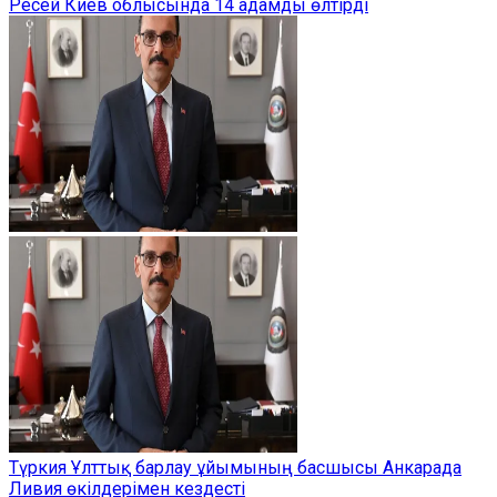
Ресей Киев облысында 14 адамды өлтірді
Түркия Ұлттық барлау ұйымының басшысы Анкарада
Ливия өкілдерімен кездесті