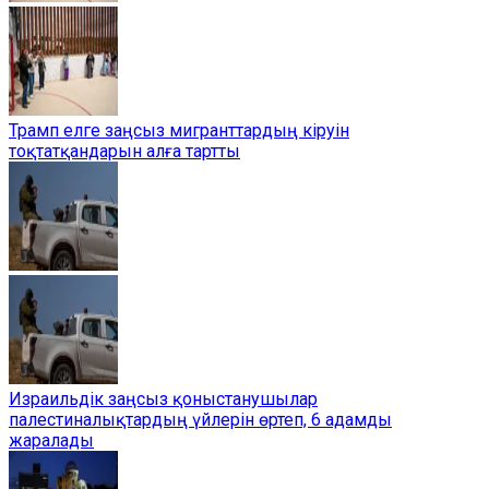
Трамп елге заңсыз мигранттардың кіруін
тоқтатқандарын алға тартты
Израильдік заңсыз қоныстанушылар
палестиналықтардың үйлерін өртеп, 6 адамды
жаралады