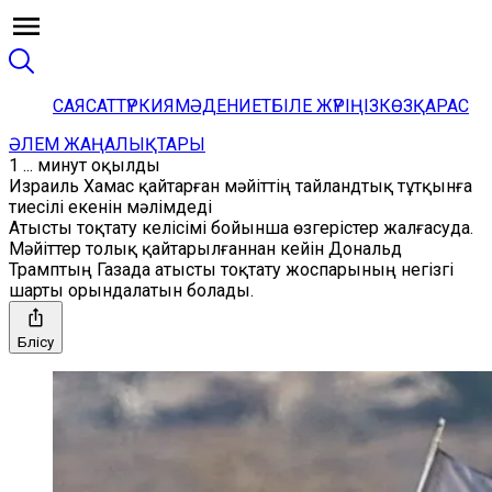
САЯСАТ
ТҮРКИЯ
МӘДЕНИЕТ
БІЛЕ ЖҮРІҢІЗ
КӨЗҚАРАС
ӘЛЕМ ЖАҢАЛЫҚТАРЫ
1 ... минут оқылды
Израиль Хамас қайтарған мәйіттің тайландтық тұтқынға
тиесілі екенін мәлімдеді
Атысты тоқтату келісімі бойынша өзгерістер жалғасуда.
Мәйіттер толық қайтарылғаннан кейін Дональд
Трамптың Газада атысты тоқтату жоспарының негізгі
шарты орындалатын болады.
Бөлісу