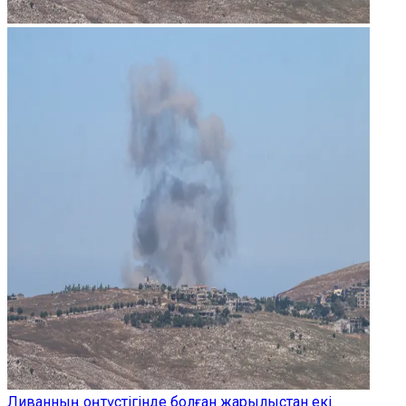
Ливанның оңтүстігінде болған жарылыстан екі