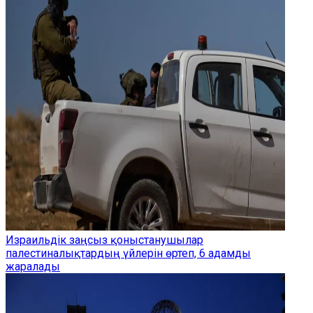
Израильдік заңсыз қоныстанушылар
палестиналықтардың үйлерін өртеп, 6 адамды
жаралады