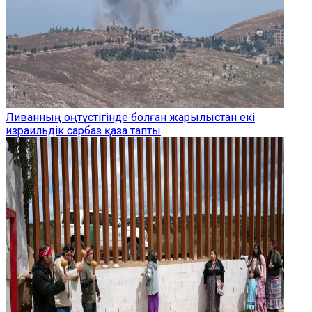
Ливанның оңтүстігінде болған жарылыстан екі
израильдік сарбаз қаза тапты