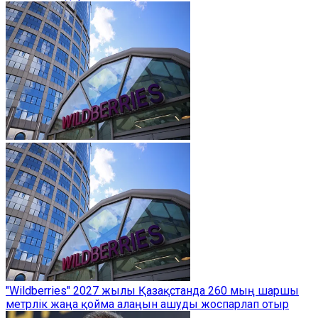
"Wildberries" 2027 жылы Қазақстанда 260 мың шаршы
метрлік жаңа қойма алаңын ашуды жоспарлап отыр