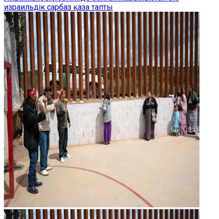
израильдік сарбаз қаза тапты