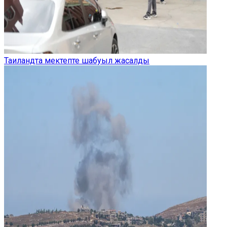
Таиландта мектепте шабуыл жасалды