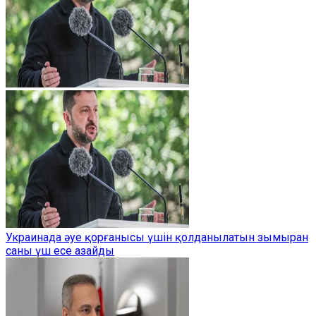
Украинада әуе қорғанысы үшін қолданылатын зымыран
саны үш есе азайды