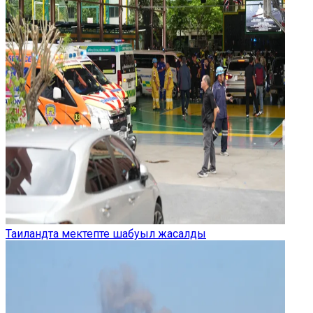
Таиландта мектепте шабуыл жасалды