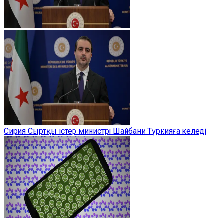
Сирия Сыртқы істер министрі Шайбани Түркияға келеді