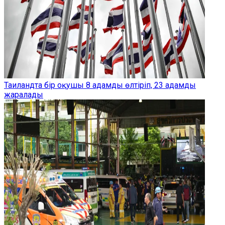
Таиландта бір оқушы 8 адамды өлтіріп, 23 адамды
жаралады