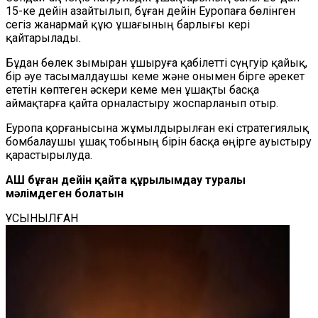
15-ке дейін азайтылып, бұған дейін Еуропаға бөлінген
сегіз жанармай құю ұшағының барлығы кері
қайтарылады.
Бұдан бөлек зымыран ұшыруға қабілетті сүңгуір қайық,
бір әуе тасымалдаушы кеме және онымен бірге әрекет
ететін көптеген әскери кеме мен ұшақты басқа
аймақтарға қайта орналастыру жоспарланып отыр.
Еуропа қорғанысына жұмылдырылған екі стратегиялық
бомбалаушы ұшақ тобының бірін басқа өңірге ауыстыру
қарастырылуда.
АҚШ бұған дейін қайта құрылымдау туралы
мәлімдеген болатын
ҰСЫНЫЛҒАН