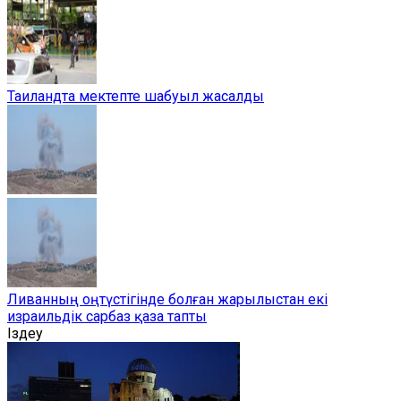
Таиландта мектепте шабуыл жасалды
Ливанның оңтүстігінде болған жарылыстан екі
израильдік сарбаз қаза тапты
Іздеу