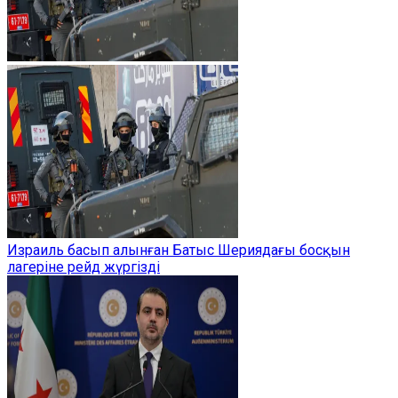
Израиль басып алынған Батыс Шериядағы босқын
лагеріне рейд жүргізді