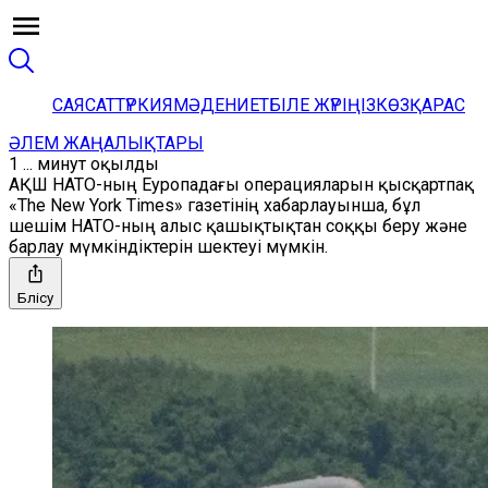
САЯСАТ
ТҮРКИЯ
МӘДЕНИЕТ
БІЛЕ ЖҮРІҢІЗ
КӨЗҚАРАС
ӘЛЕМ ЖАҢАЛЫҚТАРЫ
1 ... минут оқылды
АҚШ НАТО-ның Еуропадағы операцияларын қысқартпақ
«The New York Times» газетінің хабарлауынша, бұл
шешім НАТО-ның алыс қашықтықтан соққы беру және
барлау мүмкіндіктерін шектеуі мүмкін.
Бөлісу