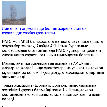
Ливанның оңтүстігінде болған жарылыстан екі
израильдік сарбаз қаза тапты
НАТО мен АҚШ бұл мәселеге қатысты сауалдарға әзірге
жауап берген жоқ. Алайда АҚШ-тың Еуропалық
қолбасшылығы өткен аптада НАТО күштеріне қосатын
үлесін қайта қарастыратынын мәлімдеген болатын.
Мамыр айында жарияланған ақпаратта АҚШ-тың
дағдарыс жағдайында одақтастарына ұсынатын әскери
мүмкіндіктер көлемін қысқартуды жоспарлап отырғаны
айтылған еді.
Трамп әкімшілігі «Еуропа елдері қорғаныс саласына
жеткілікті қаржы бөлмейді және АҚШ-тың әскери
қорғанысына үлкен сенім артады» деп жиі сынға алып
келеді.