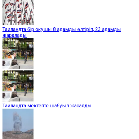
Таиландта бір оқушы 8 адамды өлтіріп, 23 адамды
жаралады
Таиландта мектепте шабуыл жасалды