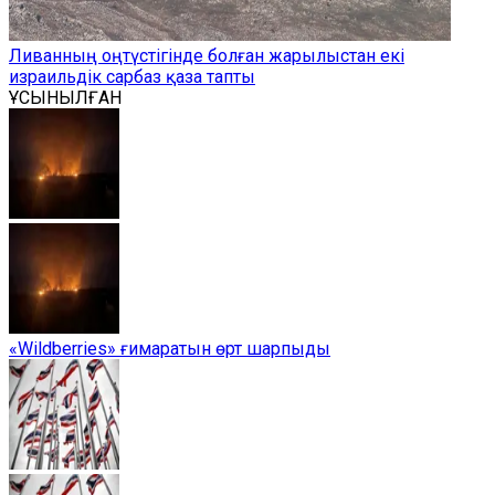
Ливанның оңтүстігінде болған жарылыстан екі
израильдік сарбаз қаза тапты
ҰСЫНЫЛҒАН
«Wildberries» ғимаратын өрт шарпыды