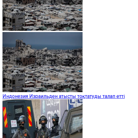
Индонезия Израильден атысты тоқтатуды талап етті