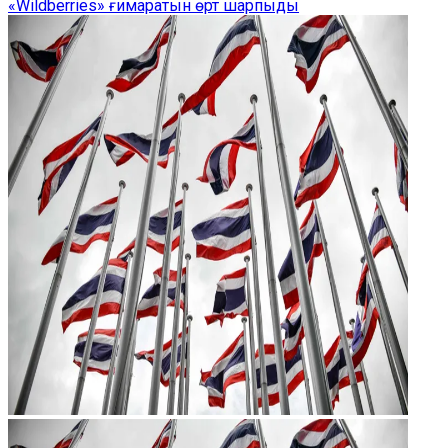
«Wildberries» ғимаратын өрт шарпыды