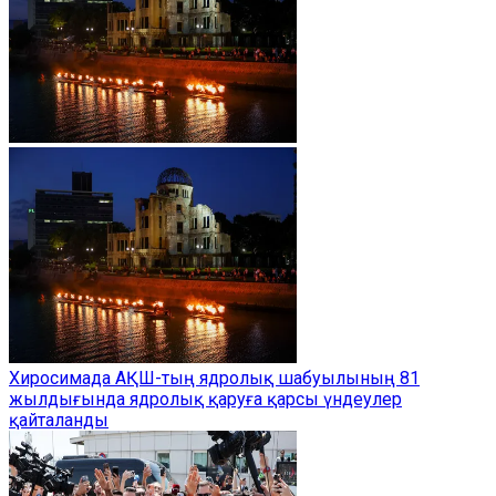
Хиросимада АҚШ-тың ядролық шабуылының 81
жылдығында ядролық қаруға қарсы үндеулер
қайталанды