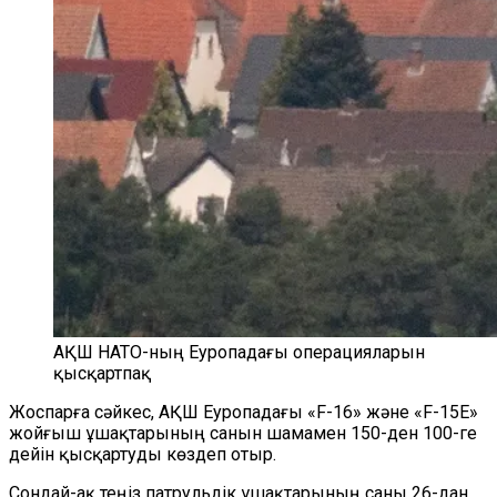
АҚШ НАТО-ның Еуропадағы операцияларын
қысқартпақ
Жоспарға сәйкес, АҚШ Еуропадағы «F-16» және «F-15E»
жойғыш ұшақтарының санын шамамен 150-ден 100-ге
дейін қысқартуды көздеп отыр.
Сондай-ақ теңіз патрульдік ұшақтарының саны 26-дан