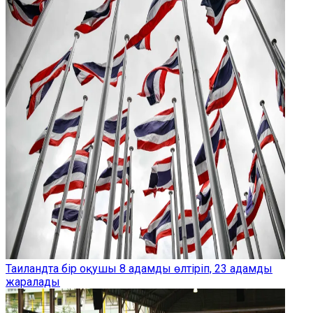
Таиландта бір оқушы 8 адамды өлтіріп, 23 адамды
жаралады