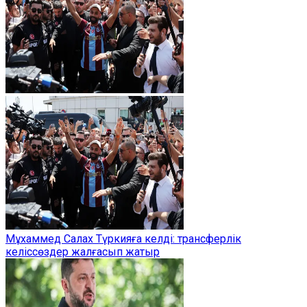
Мұхаммед Салах Түркияға келді: трансферлік
келіссөздер жалғасып жатыр