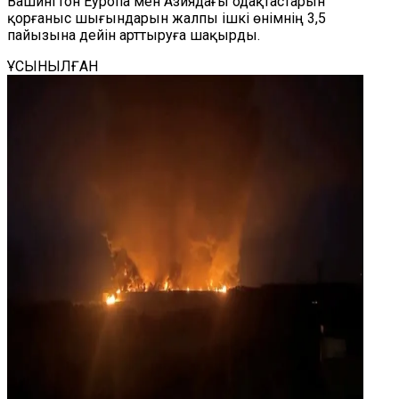
Вашингтон Еуропа мен Азиядағы одақтастарын
қорғаныс шығындарын жалпы ішкі өнімнің 3,5
пайызына дейін арттыруға шақырды.
ҰСЫНЫЛҒАН