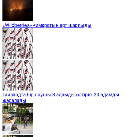
«Wildberries» ғимаратын өрт шарпыды
Таиландта бір оқушы 8 адамды өлтіріп, 23 адамды
жаралады