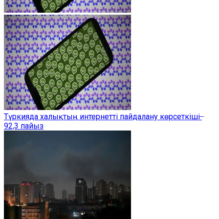
Түркияда халықтың интернетті пайдалану көрсеткіші ̶
92,3 пайыз