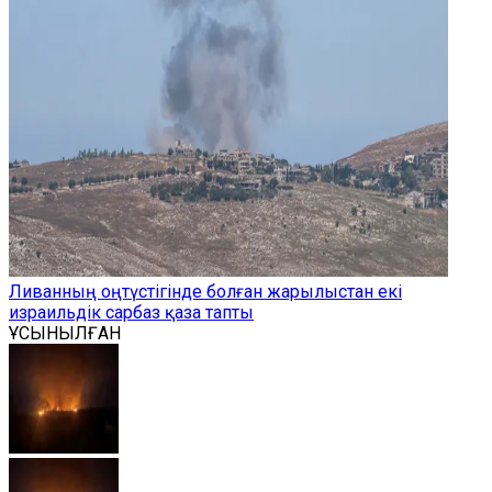
Ливанның оңтүстігінде болған жарылыстан екі
израильдік сарбаз қаза тапты
ҰСЫНЫЛҒАН