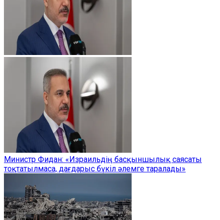
Министр Фидан: «Израильдің басқыншылық саясаты
тоқтатылмаса, дағдарыс бүкіл әлемге таралады»