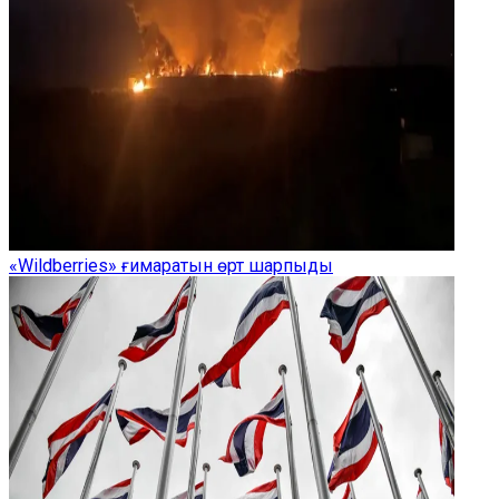
«Wildberries» ғимаратын өрт шарпыды