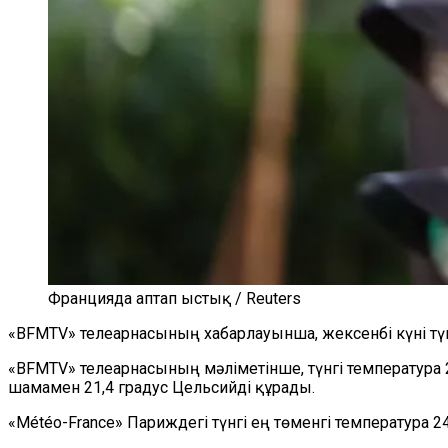
Францияда аптап ыстық / Reuters
«BFMTV» телеарнасының хабарлауынша, жексенбі күні тү
«BFMTV» телеарнасының мәліметінше, түнгі температура
шамамен 21,4 градус Цельсийді құрады.
«Météo-France» Париждегі түнгі ең төменгі температура 