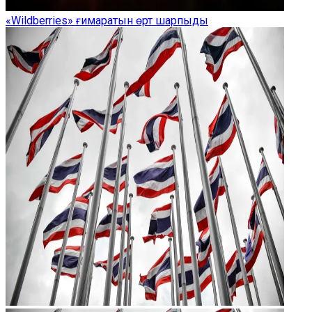
«Wildberries» ғимаратын өрт шарпыды