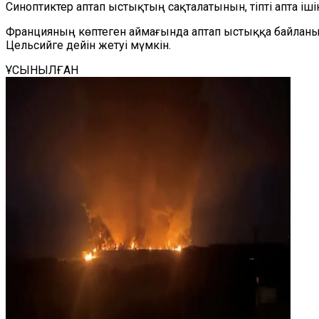
Синоптиктер аптап ыстықтың сақталатынын, тіпті апта іші
Францияның көптеген аймағында аптап ыстыққа байланы
Цельсийге дейін жетуі мүмкін.
ҰСЫНЫЛҒАН