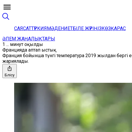
САЯСАТ
ТҮРКИЯ
МӘДЕНИЕТ
БІЛЕ ЖҮРІҢІЗ
КӨЗҚАРАС
ӘЛЕМ ЖАҢАЛЫҚТАРЫ
1 ... минут оқылды
Францияда аптап ыстық
Франция бойынша түнгі температура 2019 жылдан бергі е
жариялады.
Бөлісу