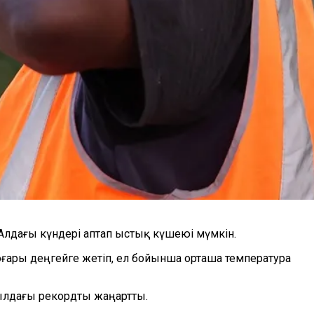
Алдағы күндері аптап ыстық күшеюі мүмкін.
ғары деңгейге жетіп, ел бойынша орташа температура
жылдағы рекордты жаңартты.