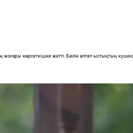
ң жоғары көрсеткішке жетті. Билік аптап ыстықтың күшею