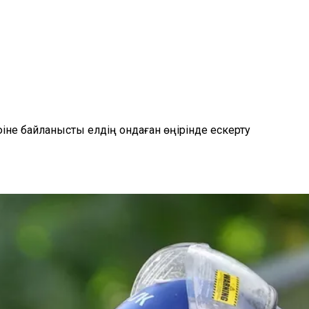
іне байланысты елдің ондаған өңірінде ескерту