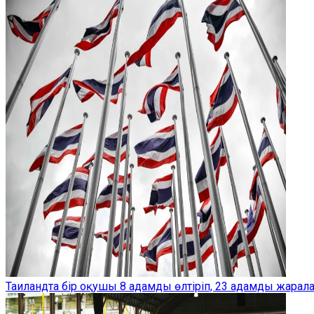
Таиландта бір оқушы 8 адамды өлтіріп, 23 адамды жарал