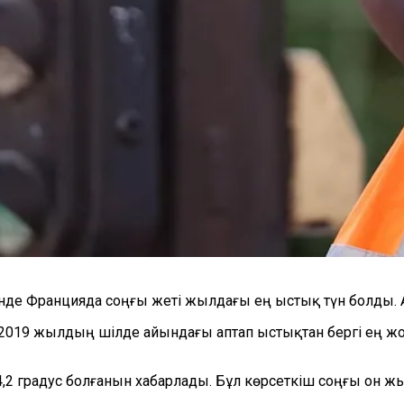
нде Францияда соңғы жеті жылдағы ең ыстық түн болды. 
 2019 жылдың шілде айындағы аптап ыстықтан бергі ең жо
24,2 градус болғанын хабарлады. Бұл көрсеткіш соңғы он 