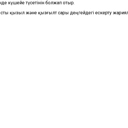
нде күшейе түсетінін болжап отыр.
сты қызыл және қызғылт сары деңгейдегі ескерту жариял