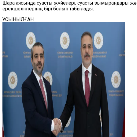
Шара аясында суасты жүйелері, суасты зымырандары жә
ерекшеліктерінің бірі болып табылады.
ҰСЫНЫЛҒАН