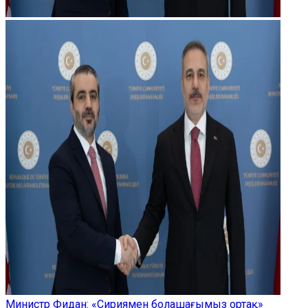
Министр Фидан: «Сириямен болашағымыз ортақ»