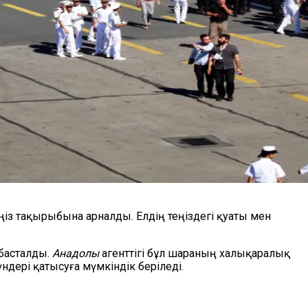
ңіз тақырыбына арналды. Елдің теңіздегі қуаты мен
 басталды.
Анадолы
агенттігі бұл шараның халықаралық
ндері қатысуға мүмкіндік беріледі.