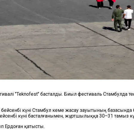
ивалі "Teknofest" басталды. Биыл фестиваль Стамбулда те
н бейсенбі күні Стамбул кеме жасау зауытының базасында
бейсенбі күні басталғанымен, жұртшылыққа 30–31 тамыз кү
п Ердоған қатысты.