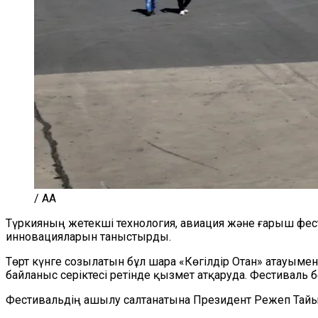
/ AA
Түркияның жетекші технология, авиация және ғарыш фест
инновацияларын таныстырды.
Төрт күнге созылатын бұл шара «Көгілдір Отан» атауыме
байланыс серіктесі ретінде қызмет атқаруда. Фестиваль 
Фестивальдің ашылу салтанатына Президент Режеп Тайы