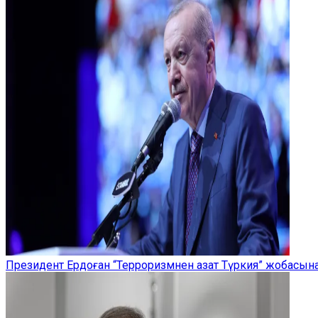
Президент Ердоған “Терроризмнен азат Түркия” жобасы