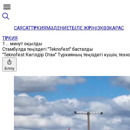
САЯСАТ
ТҮРКИЯ
МӘДЕНИЕТ
БІЛЕ ЖҮРІҢІЗ
КӨЗҚАРАС
ТҮРКИЯ
1 ... минут оқылды
Стамбулда теңіздегі "Teknofest" басталды
"Teknofest Көгілдір Отан" Түркияның теңіздегі күшін, тех
Бөлісу