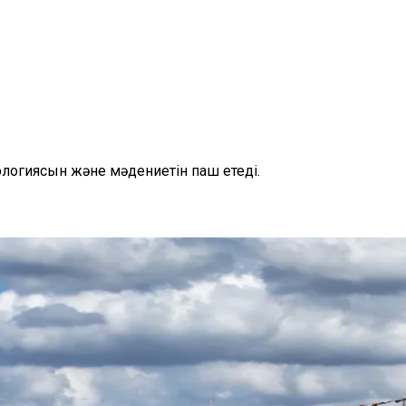
нологиясын және мәдениетін паш етеді.