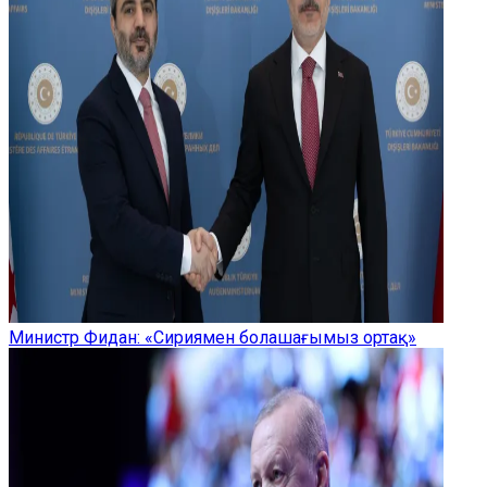
Министр Фидан: «Сириямен болашағымыз ортақ»