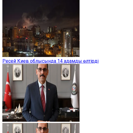
Ресей Киев облысында 14 адамды өлтірді