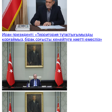
Иран президенті: «Территория тұтастығымызды
қорғаймыз, бірақ соғысты кеңейтуге ниетті емеспіз»