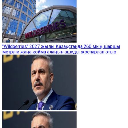
"Wildberries" 2027 жылы Қазақстанда 260 мың шаршы
метрлік жаңа қойма алаңын ашуды жоспарлап отыр