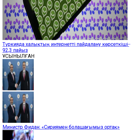
Түркияда халықтың интернетті пайдалану көрсеткіші ̶
92,3 пайыз
ҰСЫНЫЛҒАН
Министр Фидан: «Сириямен болашағымыз ортақ»