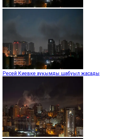
Ресей Киевке ауқымды шабуыл жасады