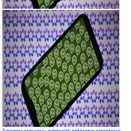
Түркияда халықтың интернетті пайдалану көрсеткіші ̶