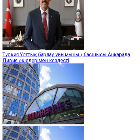
Түркия Ұлттық барлау ұйымының басшысы Анкарада
Ливия өкілдерімен кездесті