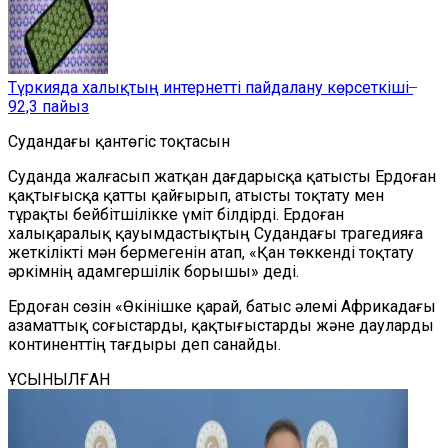
Түркияда халықтың интернетті пайдалану көрсеткіші ̶
92,3 пайыз
Судандағы қантөгіс тоқтасын
Суданда жалғасып жатқан дағдарысқа қатысты Ердоған
қақтығысқа қатты қайғырып, атысты тоқтату мен
тұрақты бейбітшілікке үміт білдірді. Ердоған
халықаралық қауымдастықтың Судандағы трагедияға
жеткілікті мән бермегенін атап, «Қан төккенді тоқтату
әркімнің адамгершілік борышы» деді.
Ердоған сөзін «Өкінішке қарай, батыс әлемі Африкадағы
азаматтық соғыстарды, қақтығыстарды және дауларды
континенттің тағдыры деп санайды.
ҰСЫНЫЛҒАН