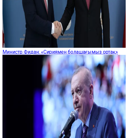
Министр Фидан: «Сириямен болашағымыз ортақ»