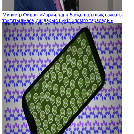
Министр Фидан: «Израильдің басқыншылық саясаты
тоқтатылмаса, дағдарыс бүкіл әлемге таралады»