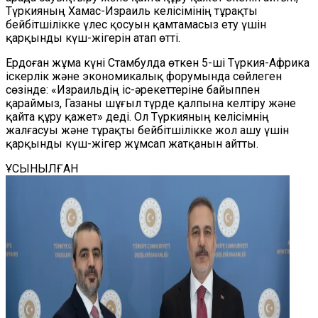
Түркияның Хамас-Израиль келісімінің тұрақты
бейбітшілікке үлес қосуын қамтамасыз ету үшін
қарқынды күш-жігерін атап өтті.
Ердоған жұма күні Стамбулда өткен 5-ші Түркия-Африка
іскерлік және экономикалық форумында сөйлеген
сөзінде: «Израильдің іс-әрекеттеріне байыппен
қараймыз, Газаны шұғыл түрде қалпына келтіру және
қайта құру қажет» деді. Ол Түркияның келісімнің
жалғасуы және тұрақты бейбітшілікке жол ашу үшін
қарқынды күш-жігер жұмсап жатқанын айтты.
ҰСЫНЫЛҒАН