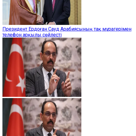
Президент Ердоған Сауд Арабиясының тақ мұрагерімен
телефон арқылы сөйлесті