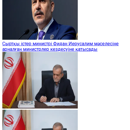
Сыртқы істер министрі Фидан Иерусалим мәселесіне
арналған министрлер кездесуіне қатысады