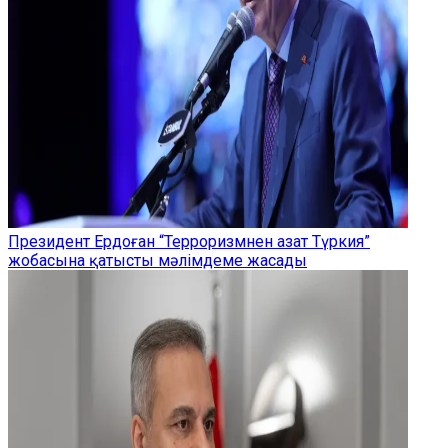
Президент Ердоған “Терроризмнен азат Түркия”
жобасына қатысты мәлімдеме жасады