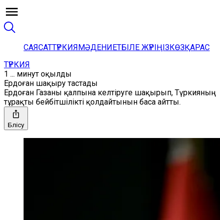
САЯСАТ
ТҮРКИЯ
МӘДЕНИЕТ
БІЛЕ ЖҮРІҢІЗ
КӨЗҚАРАС
ТҮРКИЯ
1 ... минут оқылды
Ердоған шақыру тастады
Ердоған Газаны қалпына келтіруге шақырып, Түркияның
тұрақты бейбітшілікті қолдайтынын баса айтты.
Бөлісу