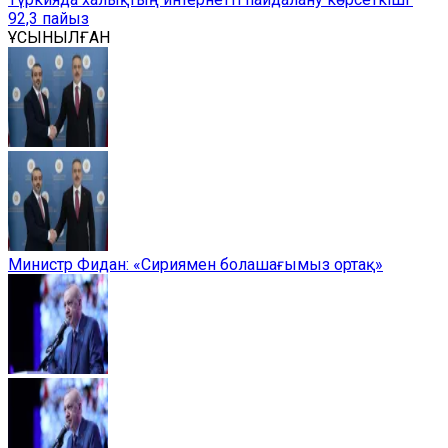
92,3 пайыз
ҰСЫНЫЛҒАН
Министр Фидан: «Сириямен болашағымыз ортақ»