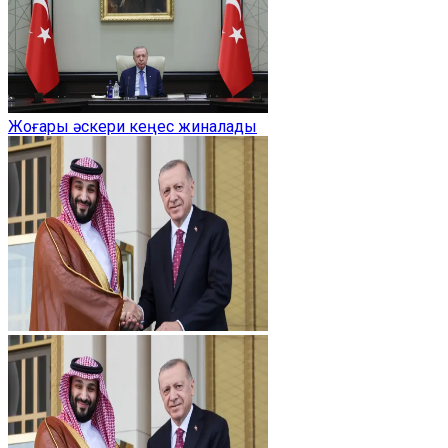
Жоғары әскери кеңес жиналады