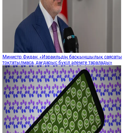
Министр Фидан: «Израильдің басқыншылық саясаты
тоқтатылмаса, дағдарыс бүкіл әлемге таралады»