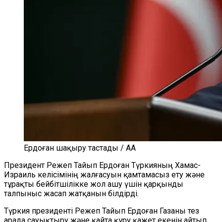
Ердоған шақыру тастады / AA
Президент Режеп Тайып Ердоған Түркияның Хамас-
Израиль келісімінің жалғасуын қамтамасыз ету және
тұрақты бейбітшілікке жол ашу үшін қарқынды
талпыныс жасап жатқанын білдірді.
Түркия президенті Режеп Тайып Ердоған Газаны тез
арада сауықтыру және қайта құру қажет екенін айтып,