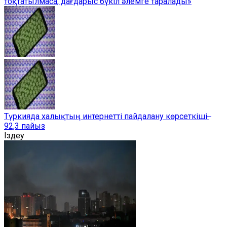
тоқтатылмаса, дағдарыс бүкіл әлемге таралады»
Түркияда халықтың интернетті пайдалану көрсеткіші ̶
92,3 пайыз
Іздеу