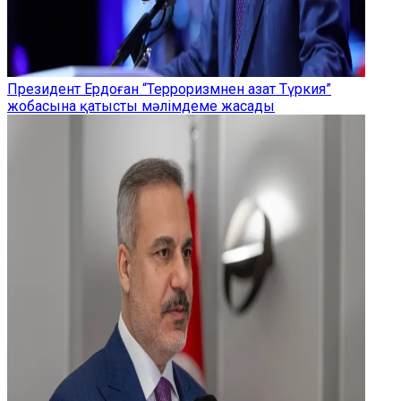
Президент Ердоған “Терроризмнен азат Түркия”
жобасына қатысты мәлімдеме жасады