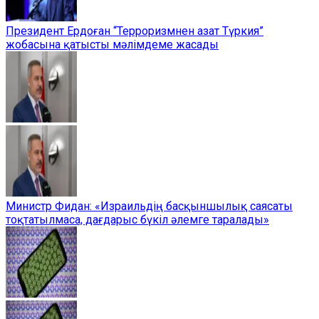
Президент Ердоған “Терроризмнен азат Түркия”
жобасына қатысты мәлімдеме жасады
Министр Фидан: «Израильдің басқыншылық саясаты
тоқтатылмаса, дағдарыс бүкіл әлемге таралады»