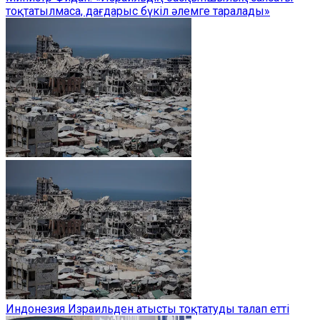
тоқтатылмаса, дағдарыс бүкіл әлемге таралады»
Индонезия Израильден атысты тоқтатуды талап етті