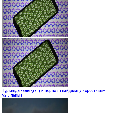
Түркияда халықтың интернетті пайдалану көрсеткіші ̶
92,3 пайыз