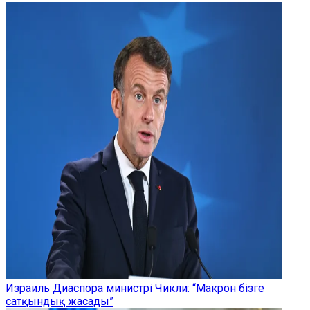
Израиль Диаспора министрі Чикли: “Макрон бізге
сатқындық жасады”