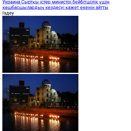
Украина Сыртқы істер министрі бейбітшілік үшін
көшбасшылардың кездесуі қажет екенін айтты
Іздеу