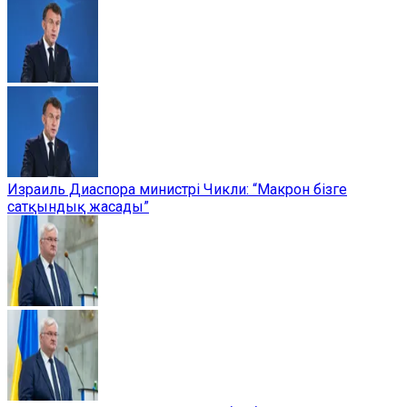
Израиль Диаспора министрі Чикли: “Макрон бізге
сатқындық жасады”