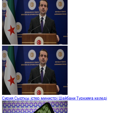
Сирия Сыртқы істер министрі Шайбани Түркияға келеді