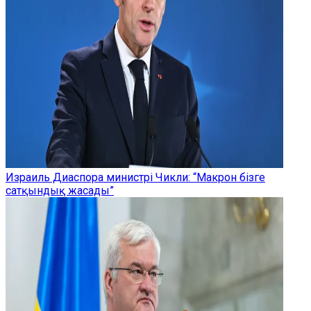
Израиль Диаспора министрі Чикли: “Макрон бізге
сатқындық жасады”