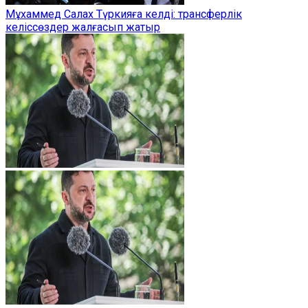
Мұхаммед Салах Түркияға келді: трансферлік
келіссөздер жалғасып жатыр