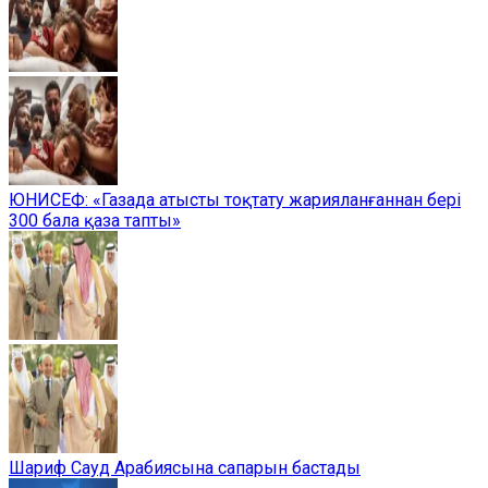
ЮНИСЕФ: «Газада атысты тоқтату жарияланғаннан бері
300 бала қаза тапты»
Шариф Сауд Арабиясына сапарын бастады