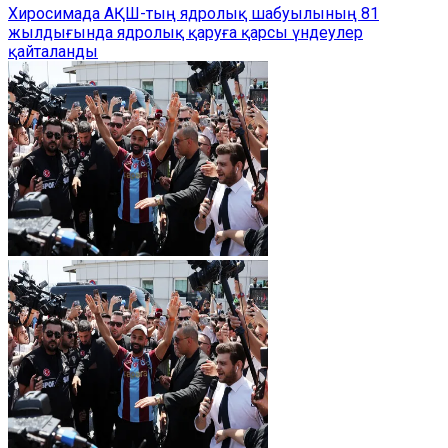
Хиросимада АҚШ-тың ядролық шабуылының 81
жылдығында ядролық қаруға қарсы үндеулер
қайталанды