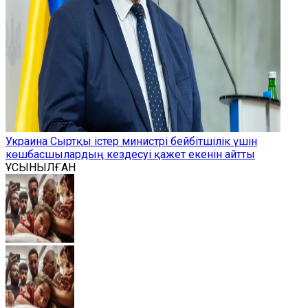
Украина Сыртқы істер министрі бейбітшілік үшін
көшбасшылардың кездесуі қажет екенін айтты
ҰСЫНЫЛҒАН