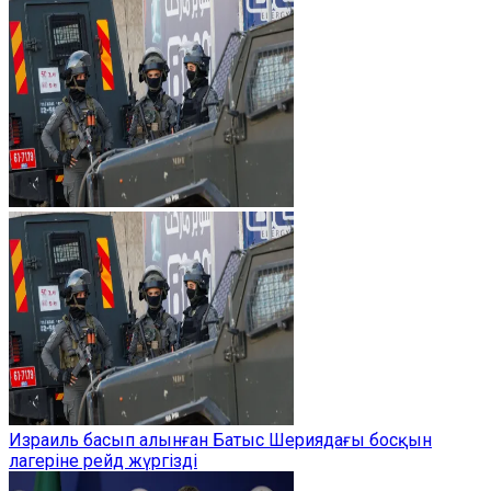
Израиль басып алынған Батыс Шериядағы босқын
лагеріне рейд жүргізді