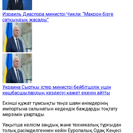
Израиль Диаспора министрі Чикли: “Макрон бізге
сатқындық жасады”
Украина Сыртқы істер министрі бейбітшілік үшін
көшбасшылардың кездесуі қажет екенін айтты
Екінші құжат тұмсықты теңіз шаян өнімдерінің
импортына салынатын кедендік баждарды тоқтату
мерзімін ұзартады.
Уақытша келісім заңдық және техникалық тұрғыдан
толық рәсімделгеннен кейін Еуропалық Одақ Кеңесі