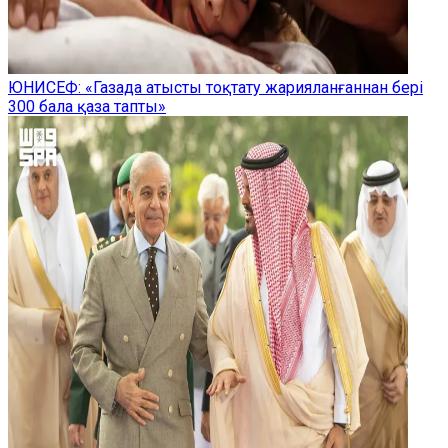
ЮНИСЕФ: «Газада атысты тоқтату жарияланғаннан бері
300 бала қаза тапты»