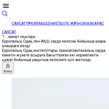
САЯСАТ
ТҮРКИЯ
МӘДЕНИЕТ
БІЛЕ ЖҮРІҢІЗ
КӨЗҚАРАС
САЯСАТ
1 ... минут оқылды
Еуропалық Одақ пен АҚШ сауда келісімі бойынша өзара
ымыраға келді
Еуропалық Одақ институттары трансатлантикалық сауда
пакетін жүзеге асыруға бағытталған екі нормативтік
құжат бойынша уақытша келісімге қол жеткізді.
Бөлісу