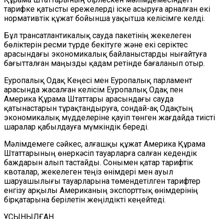
тарифке қатысты ережелерді іске асыруға арналған екі
нормативтік құжат бойынша уақытша келісімге келді.
Бұл трансатлантикалық сауда пакетінің жекелеген
бөліктерін ресми түрде бекітуге және екі серіктес
арасындағы экономикалық байланыстарды нығайтуға
бағытталған маңызды қадам ретінде бағаланып отыр.
Еуропалық Одақ Кеңесі мен Еуропалық парламент
арасында жасалған келісім Еуропалық Одақ пен
Америка Құрама Штаттары арасындағы сауда
қатынастарын тұрақтандыруға, сондай-ақ Одақтың
экономикалық мүдделеріне қауіп төнген жағдайда тиісті
шаралар қабылдауға мүмкіндік береді.
Мәлімдемеге сәйкес, алғашқы құжат Америка Құрама
Штаттарының өнеркәсіп тауарларға салған кедендік
баждарын алып тастайды. Сонымен қатар тарифтік
квоталар, жекелеген теңіз өнімдері мен ауыл
шаруашылығы тауарларына төмендетілген тарифтер
енгізу арқылы Американың экспорттық өнімдерінің
бірқатарына берілетін жеңілдікті кеңейтеді.
ҰСЫНЫЛҒАН