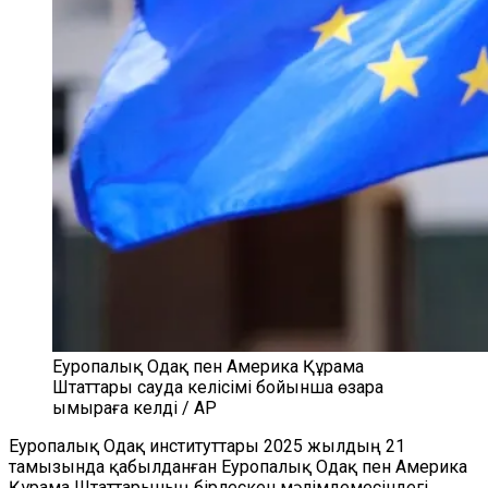
Еуропалық Одақ пен Америка Құрама
Штаттары сауда келісімі бойынша өзара
ымыраға келді / AP
Еуропалық Одақ институттары 2025 жылдың 21
тамызында қабылданған Еуропалық Одақ пен Америка
Құрама Штаттарының бірлескен мәлімдемесіндегі