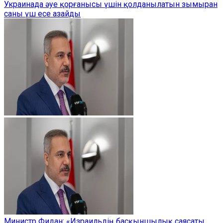
Украинада әуе қорғанысы үшін қолданылатын зымыран
саны үш есе азайды
Министр Фидан: «Израильдің басқыншылық саясаты