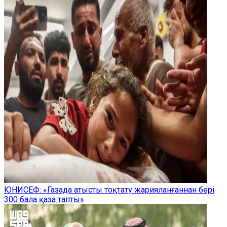
ЮНИСЕФ: «Газада атысты тоқтату жарияланғаннан бері
300 бала қаза тапты»