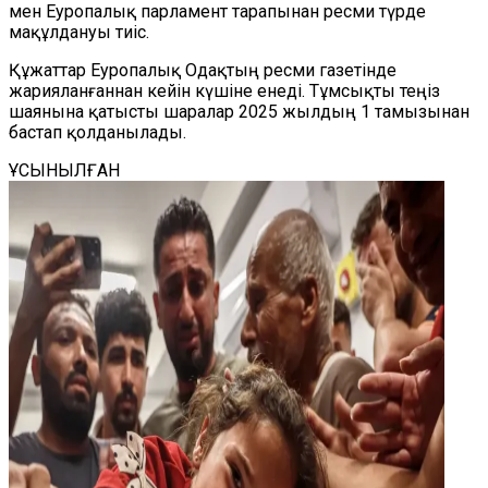
мен Еуропалық парламент тарапынан ресми түрде
мақұлдануы тиіс.
Құжаттар Еуропалық Одақтың ресми газетінде
жарияланғаннан кейін күшіне енеді. Тұмсықты теңіз
шаянына қатысты шаралар 2025 жылдың 1 тамызынан
бастап қолданылады.
ҰСЫНЫЛҒАН