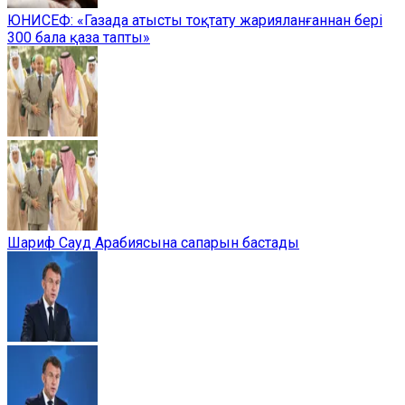
ЮНИСЕФ: «Газада атысты тоқтату жарияланғаннан бері
300 бала қаза тапты»
Шариф Сауд Арабиясына сапарын бастады