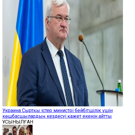
Украина Сыртқы істер министрі бейбітшілік үшін
көшбасшылардың кездесуі қажет екенін айтты
ҰСЫНЫЛҒАН