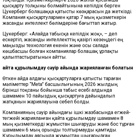
қысқарту толқыны болмайтынына кепілдік берген
Цукерберг болашаққа қатысты көзқарасын да жеткізді.
Компания қысқартулармен қатар 7 мың қызметкерін
жасанды интеллект бөлімдеріне бағыттап жатыр.
Цукерберг: «Алайда табысқа кепілдік жоқ», – деп
ескертіп, жасанды интеллекттің қазіргі кезеңдегі ең
маңызды технология екенін және осы салада
көшбасшы болған компаниялар болашақ ұрпақты
қалыптастыратынын айтты.
Қайта құрылымдау сәуір айында жарияланған болатын
Өткен айда алдағы қысқартуларға қатысты тараған
мәліметтер “Meta” басшылығының 2026 жылдың
бірінші тоқсаны бойынша табыс есебі алдында
шамамен 10 пайыздық қысқартуға дайындалып
жатқанын жариялауына себеп болды.
Компанияның сәуір айындағы ішкі жазбасында егжей-
тегжейі жарияланған қайта құрылымдау шамамен 8
мың қызметкерді жұмыстан шығаруды және бос тұрған
шамамен 6 мың орынды толтырмауды қамтиды.
Құрылымдау аясында жұмыстан шығарылған