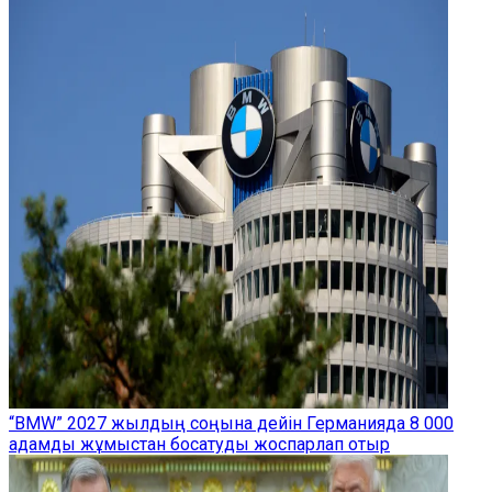
“BMW” 2027 жылдың соңына дейін Германияда 8 000
адамды жұмыстан босатуды жоспарлап отыр