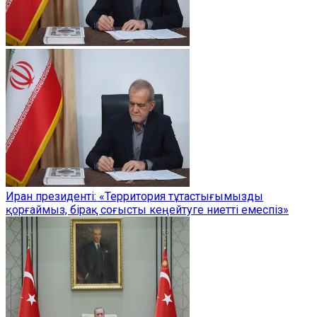
Иран президенті: «Территория тұтастығымызды
қорғаймыз, бірақ соғысты кеңейтуге ниетті емеспіз»