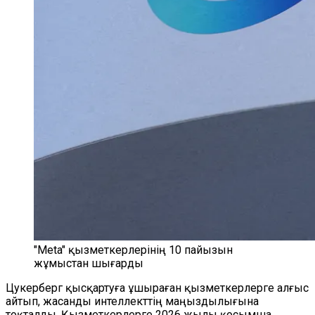
"Meta" қызметкерлерінің 10 пайызын
жұмыстан шығарды
Цукерберг қысқартуға ұшыраған қызметкерлерге алғыс
айтып, жасанды интеллекттің маңыздылығына
тоқталды. Қызметкерлерге 2026 жылы қосымша