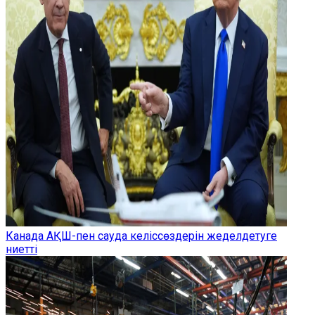
Канада АҚШ-пен сауда келіссөздерін жеделдетуге
ниетті