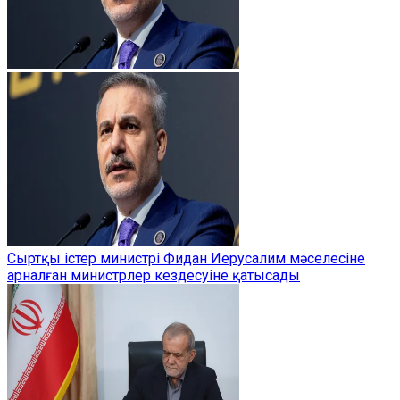
Сыртқы істер министрі Фидан Иерусалим мәселесіне
арналған министрлер кездесуіне қатысады