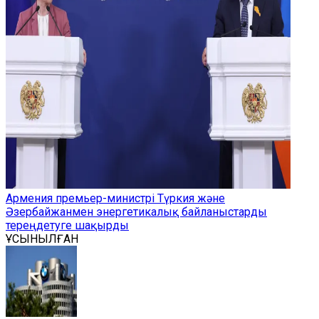
Армения премьер-министрі Түркия және
Әзербайжанмен энергетикалық байланыстарды
тереңдетуге шақырды
ҰСЫНЫЛҒАН