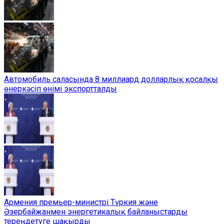
Автомобиль саласында 8 миллиард долларлық қосалқы
өнеркәсіп өнімі экспортталды
Армения премьер-министрі Түркия және
Әзербайжанмен энергетикалық байланыстарды
тереңдетуге шақырды