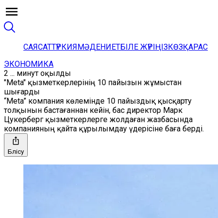
САЯСАТ
ТҮРКИЯ
МӘДЕНИЕТ
БІЛЕ ЖҮРІҢІЗ
КӨЗҚАРАС
ЭКОНОМИКА
2 ... минут оқылды
"Meta" қызметкерлерінің 10 пайызын жұмыстан
шығарды
“Meta” компания көлемінде 10 пайыздық қысқарту
толқынын бастағаннан кейін, бас директор Марк
Цукерберг қызметкерлерге жолдаған жазбасында
компанияның қайта құрылымдау үдерісіне баға берді.
Бөлісу