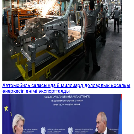
Автомобиль саласында 8 миллиард долларлық қосалқы
өнеркәсіп өнімі экспортталды