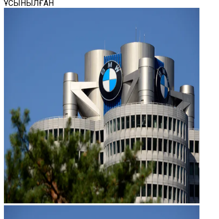
ҰСЫНЫЛҒАН