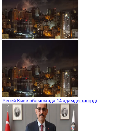
Ресей Киев облысында 14 адамды өлтірді