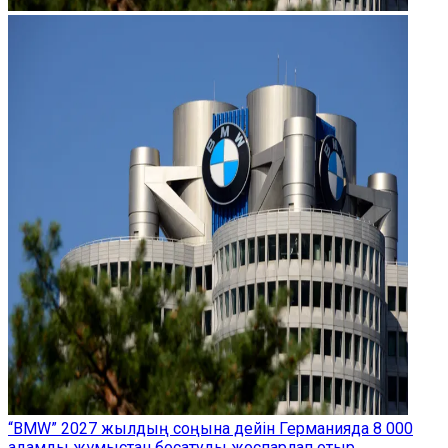
“BMW” 2027 жылдың соңына дейін Германияда 8 000
адамды жұмыстан босатуды жоспарлап отыр