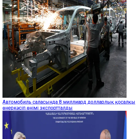
Автомобиль саласында 8 миллиард долларлық қосалқы
өнеркәсіп өнімі экспортталды