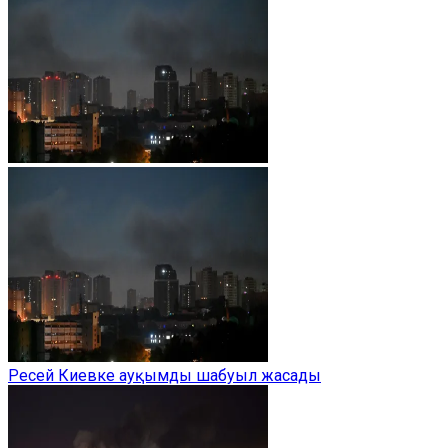
Ресей Киевке ауқымды шабуыл жасады