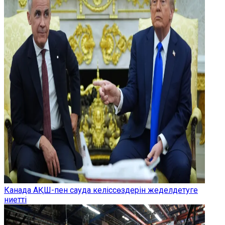
Канада АҚШ-пен сауда келіссөздерін жеделдетуге
ниетті