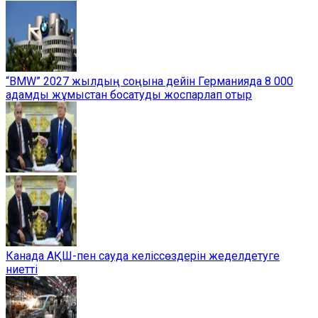
“BMW” 2027 жылдың соңына дейін Германияда 8 000
адамды жұмыстан босатуды жоспарлап отыр
Канада АҚШ-пен сауда келіссөздерін жеделдетуге
ниетті