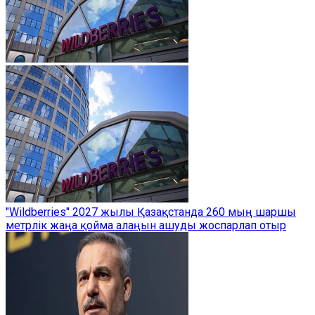
"Wildberries" 2027 жылы Қазақстанда 260 мың шаршы
метрлік жаңа қойма алаңын ашуды жоспарлап отыр