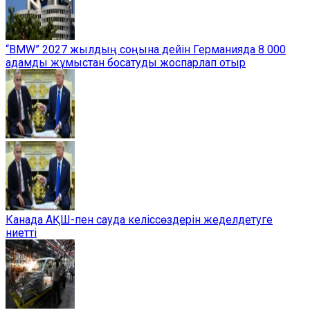
“BMW” 2027 жылдың соңына дейін Германияда 8 000
адамды жұмыстан босатуды жоспарлап отыр
Канада АҚШ-пен сауда келіссөздерін жеделдетуге
ниетті