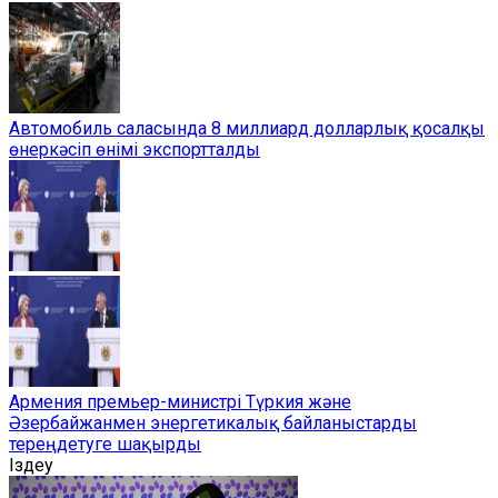
Автомобиль саласында 8 миллиард долларлық қосалқы
өнеркәсіп өнімі экспортталды
Армения премьер-министрі Түркия және
Әзербайжанмен энергетикалық байланыстарды
тереңдетуге шақырды
Іздеу