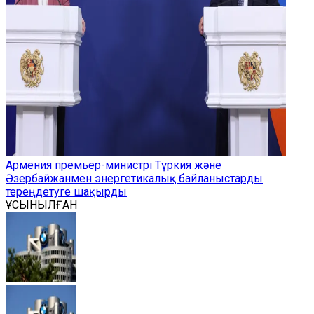
Армения премьер-министрі Түркия және
Әзербайжанмен энергетикалық байланыстарды
тереңдетуге шақырды
ҰСЫНЫЛҒАН