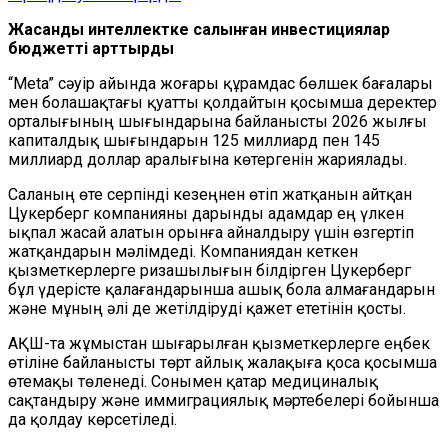
Жасанды интеллектке салынған инвестициялар
бюджетті арттырды
“Meta” сәуір айында жоғары құрамдас бөлшек бағалары
мен болашақтағы қуатты қолдайтын қосымша деректер
орталығының шығындарына байланысты 2026 жылғы
капиталдық шығындарын 125 миллиард пен 145
миллиард доллар аралығына көтергенін жариялады.
Саланың өте серпінді кезеңнен өтіп жатқанын айтқан
Цукерберг компанияны дарынды адамдар ең үлкен
ықпал жасай алатын орынға айналдыру үшін өзгертіп
жатқандарын мәлімдеді. Компаниядан кеткен
қызметкерлерге ризашылығын білдірген Цукерберг
бұл үдерісте қалағандарынша ашық бола алмағандарын
және мұның әлі де жетілдіруді қажет ететінін қосты.
АҚШ-та жұмыстан шығарылған қызметкерлерге еңбек
өтіліне байланысты төрт айлық жалақыға қоса қосымша
өтемақы төленеді. Сонымен қатар медициналық
сақтандыру және иммиграциялық мәртебелері бойынша
да қолдау көрсетіледі.