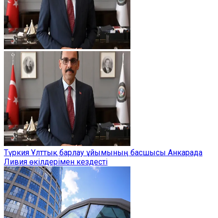
Түркия Ұлттық барлау ұйымының басшысы Анкарада
Ливия өкілдерімен кездесті