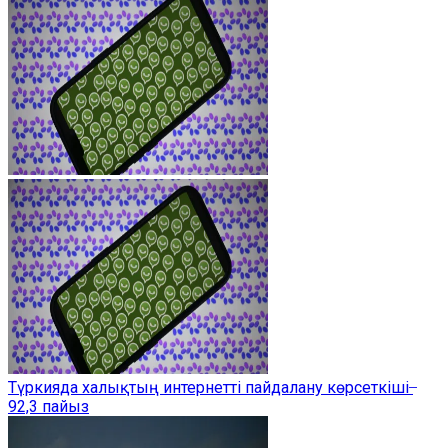
Түркияда халықтың интернетті пайдалану көрсеткіші ̶
92,3 пайыз