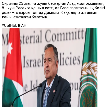
Сирияны 25 жылға жуық басқарған Асад желтоқсанның
8-і күні Ресейге қашып кетті, ал Баас партиясының билігі
режимге қарсы топтар Дамаскті бақылауға алғаннан
кейін аяқталған болатын.
ҰСЫНЫЛҒАН