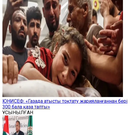
ЮНИСЕФ: «Газада атысты тоқтату жарияланғаннан бері
300 бала қаза тапты»
ҰСЫНЫЛҒАН