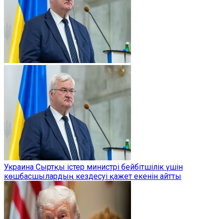
Украина Сыртқы істер министрі бейбітшілік үшін
көшбасшылардың кездесуі қажет екенін айтты