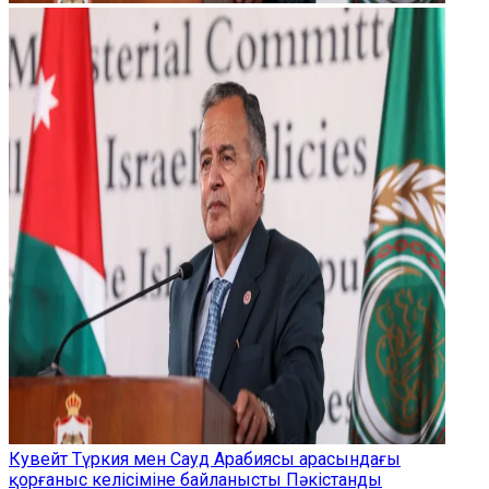
Кувейт Түркия мен Сауд Арабиясы арасындағы
қорғаныс келісіміне байланысты Пәкістанды