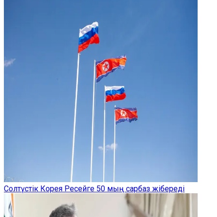
Солтүстік Корея Ресейге 50 мың сарбаз жібереді