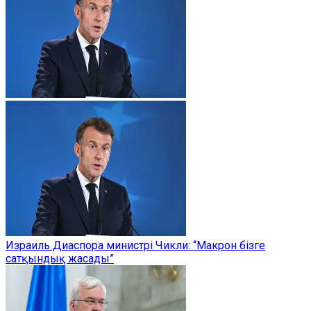
Израиль Диаспора министрі Чикли: “Макрон бізге
сатқындық жасады”