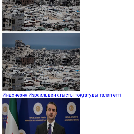
Индонезия Израильден атысты тоқтатуды талап етті