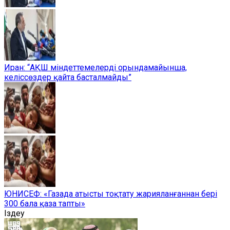
Иран: “АҚШ міндеттемелерді орындамайынша,
келіссөздер қайта басталмайды”
ЮНИСЕФ: «Газада атысты тоқтату жарияланғаннан бері
300 бала қаза тапты»
Іздеу