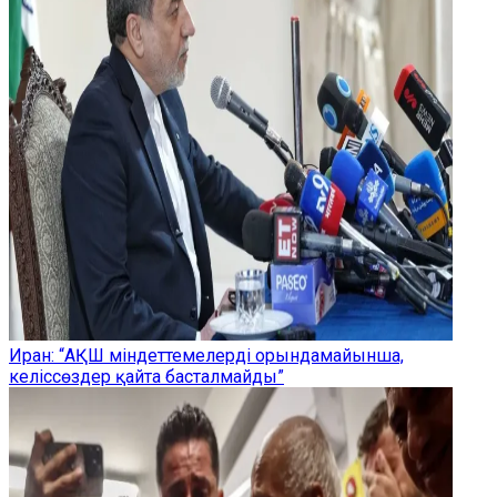
Иран: “АҚШ міндеттемелерді орындамайынша,
келіссөздер қайта басталмайды”