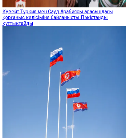
Кувейт Түркия мен Сауд Арабиясы арасындағы
қорғаныс келісіміне байланысты Пәкістанды
құттықтайды