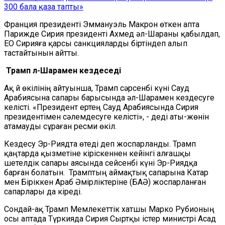
300 бала қаза тапты»
Франция президенті Эммануэль Макрон өткен апта
Парижде Сирия президенті Ахмед әл-Шараны қабылдап,
ЕО Сирияға қарсы санкцияларды біртіндеп алып
тастайтынын айтты.
Трамп әл-Шарамен кездеседі
Ақ Үй өкілінің айтуынша, Трамп сәрсенбі күні Сауд
Арабиясына сапары барысында әл-Шарамен кездесуге
келісті. «Президент ертең Сауд Арабиясында Сирия
президентімен сәлемдесуге келісті», - деді аты-жөнін
атамауды сұраған ресми өкіл.
Кездесу Эр-Риядта өтеді деп жоспарланды. Трамп
қаңтарда қызметіне кіріскеннен кейінгі алғашқы
шетелдік сапары аясында сейсенбі күні Эр-Риядқа
барған болатын. Трамптың аймақтық сапарына Катар
мен Біріккен Араб Әмірліктеріне (БАӘ) жоспарланған
сапарлары да кіреді.
Сондай-ақ Трамп Мемлекеттік хатшы Марко Рубионың
осы аптада Түркияда Сирия Сыртқы істер министрі Асад