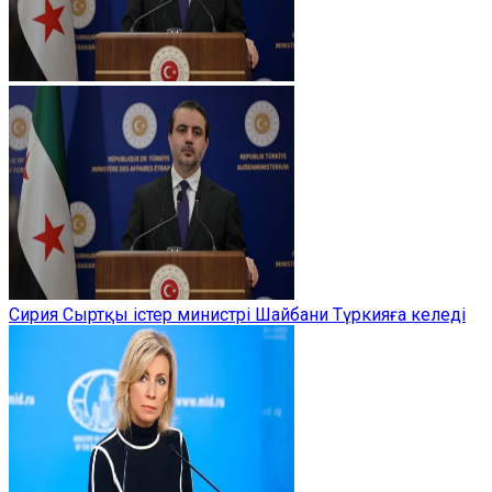
Сирия Сыртқы істер министрі Шайбани Түркияға келеді