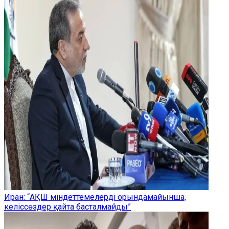
Иран: “АҚШ міндеттемелерді орындамайынша,
келіссөздер қайта басталмайды”