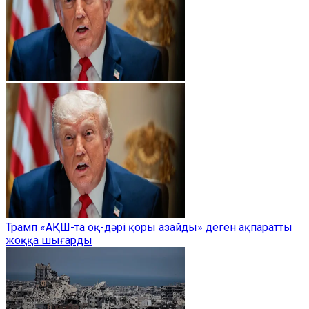
Трамп «АҚШ-та оқ-дәрі қоры азайды» деген ақпаратты
жоққа шығарды