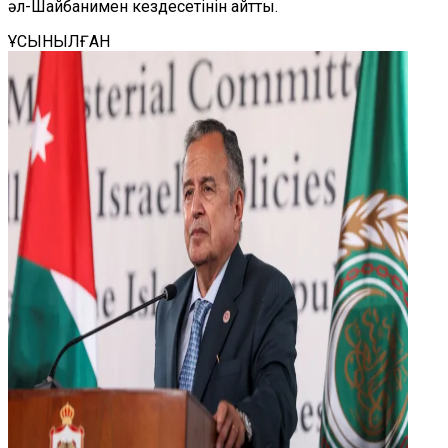
әл-Шайбанимен кездесетінін айтты.
ҰСЫНЫЛҒАН