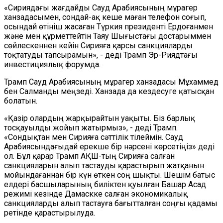
«Сириядағы жағдайды Сауд Арабиясының мұрагер
ханзадасымен, сондай-ақ кеше маған телефон соғып,
осындай өтініш жасаған Түркия президенті Ердоғанмен
және мен құрметтейтін Таяу Шығыстағы достарыммен
сөйлескеннен кейін Сирияға қарсы санкцияларды
тоқтатуды тапсырамын», - деді Трамп Эр-Риядтағы
инвестициялық форумда.
Трамп Сауд Арабиясының мұрагер ханзадасы Мұхаммед
бен Салманды меңзеді. Ханзада да кездесуге қатысқан
болатын.
«Қазір олардың жарқырайтын уақыты. Біз барлық
тосқауылды жойып жатырмыз», - деді Трамп.
«Сондықтан мен Сирияға сәттілік тілеймін. Сауд
Арабиясындағыдай ерекше бір нәрсені көрсетіңіз» деді
ол. Бұл қарар Трамп АҚШ-тың Сирияға салған
санкцияларын алып тастауды қарастырып жатқанын
мойындағаннан бір күн өткен соң шықты. Шешім батыс
елдері басшыларының биліктен қуылған Башар Асад
режимі кезінде Дамаскке салған экономикалық
санкцияларды алып тастауға бағытталған соңғы қадамы
ретінде қарастырылуда.