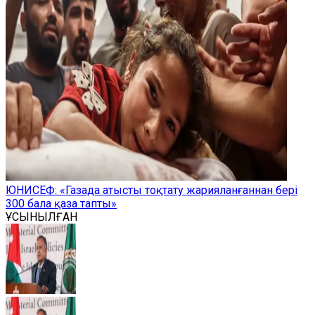
ЮНИСЕФ: «Газада атысты тоқтату жарияланғаннан бері
300 бала қаза тапты»
ҰСЫНЫЛҒАН