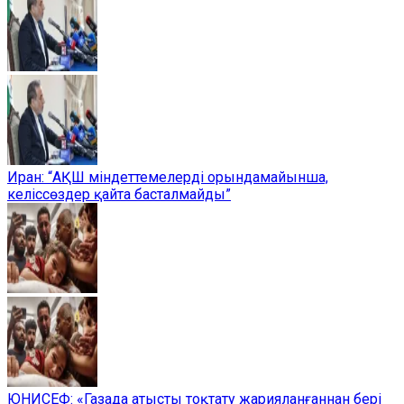
Иран: “АҚШ міндеттемелерді орындамайынша,
келіссөздер қайта басталмайды”
ЮНИСЕФ: «Газада атысты тоқтату жарияланғаннан бері