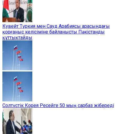
Кувейт Түркия мен Сауд Арабиясы арасындағы
қорғаныс келісіміне байланысты Пәкістанды
құттықтайды
Солтүстік Корея Ресейге 50 мың сарбаз жібереді