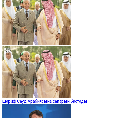
Шариф Сауд Арабиясына сапарын бастады