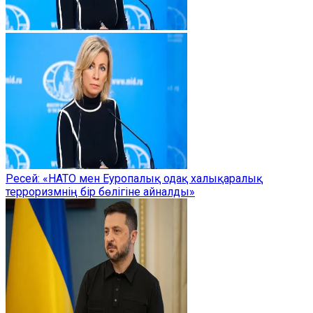
Ресей: «НАТО мен Еуропалық одақ халықаралық
терроризмнің бір бөлігіне айналды»