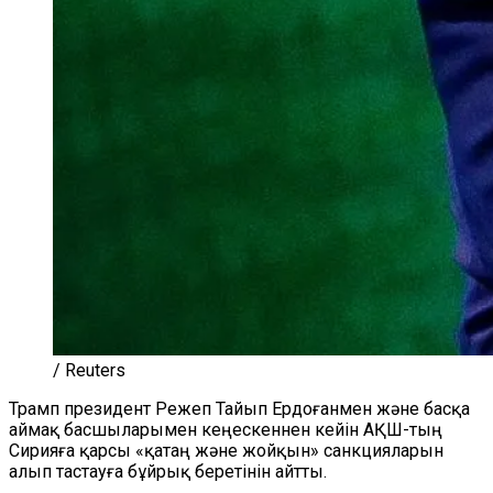
/ Reuters
Трамп президент Режеп Тайып Ердоғанмен және басқа
аймақ басшыларымен кеңескеннен кейін АҚШ-тың
Сирияға қарсы «қатаң және жойқын» санкцияларын
алып тастауға бұйрық беретінін айтты.