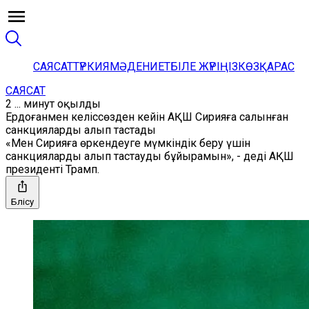
САЯСАТ
ТҮРКИЯ
МӘДЕНИЕТ
БІЛЕ ЖҮРІҢІЗ
КӨЗҚАРАС
САЯСАТ
2 ... минут оқылды
Ердоғанмен келіссөзден кейін АҚШ Сирияға салынған
санкцияларды алып тастады
«Мен Сирияға өркендеуге мүмкіндік беру үшін
санкцияларды алып тастауды бұйырамын», - деді АҚШ
президенті Трамп.
Бөлісу