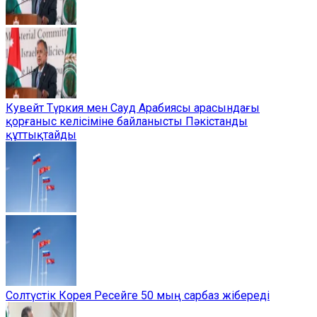
Кувейт Түркия мен Сауд Арабиясы арасындағы
қорғаныс келісіміне байланысты Пәкістанды
құттықтайды
Солтүстік Корея Ресейге 50 мың сарбаз жібереді