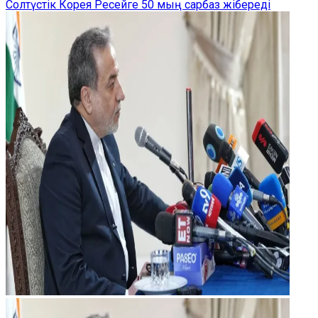
Солтүстік Корея Ресейге 50 мың сарбаз жібереді