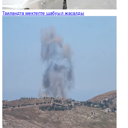
Таиландта мектепте шабуыл жасалды