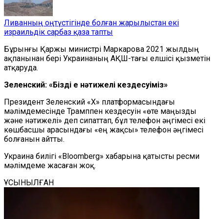
Ливанның оңтүстігінде болған жарылыстан екі
израильдік сарбаз қаза тапты
Бұрынғы Қаржы министрі Маркарова 2021 жылдың
ақпанынан бері Украинаның АҚШ-тағы елшісі қызметін
атқаруда.
Зеленский: «Біздің ең нәтижелі кездесуіміз»
Президент Зеленский «X» платформасындағы
мәлімдемесінде Трамппен кездесуін «өте маңызды
және нәтижелі» деп сипаттап, бұл телефон әңгімесі екі
көшбасшы арасындағы «ең жақсы» телефон әңгімесі
болғанын айтты.
Украина билігі «Bloomberg» хабарына қатысты ресми
мәлімдеме жасаған жоқ.
ҰСЫНЫЛҒАН