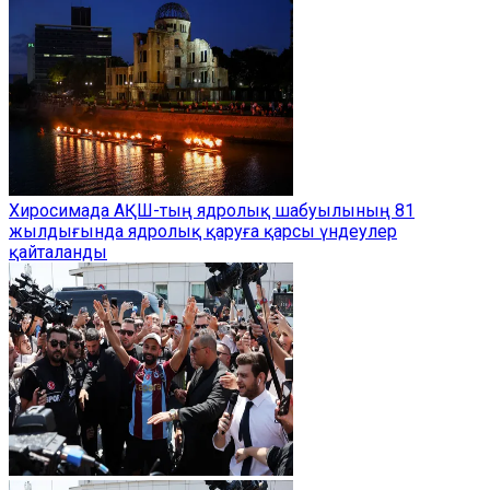
Хиросимада АҚШ-тың ядролық шабуылының 81
жылдығында ядролық қаруға қарсы үндеулер
қайталанды