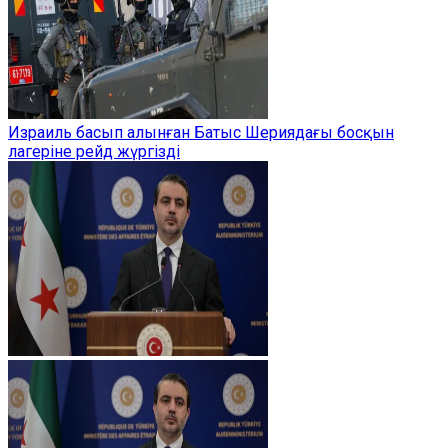
Израиль басып алынған Батыс Шериядағы босқын
лагеріне рейд жүргізді