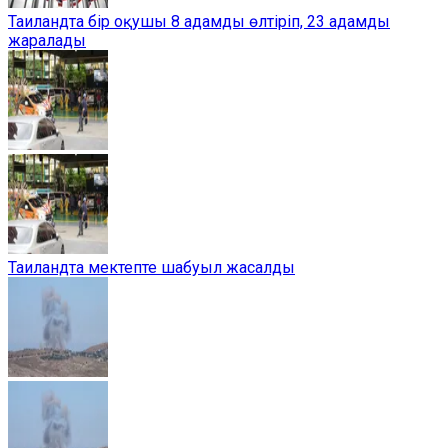
Таиландта бір оқушы 8 адамды өлтіріп, 23 адамды
жаралады
Таиландта мектепте шабуыл жасалды