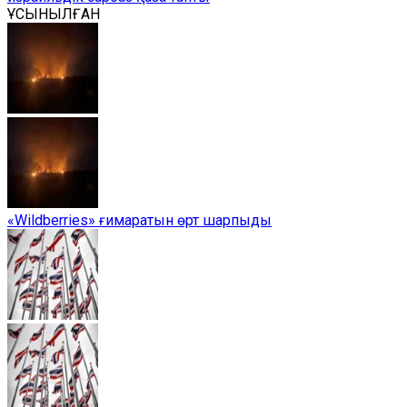
ҰСЫНЫЛҒАН
«Wildberries» ғимаратын өрт шарпыды