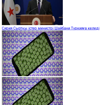
Сирия Сыртқы істер министрі Шайбани Түркияға келеді