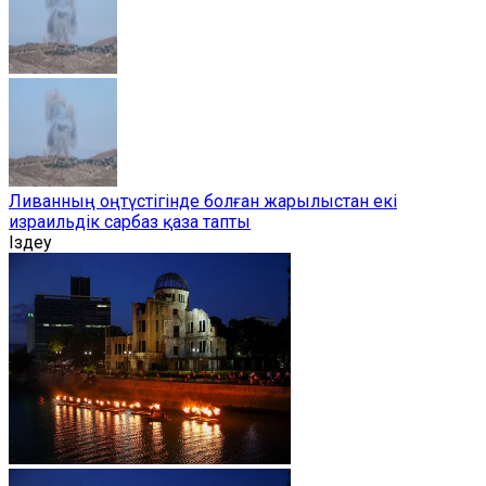
Ливанның оңтүстігінде болған жарылыстан екі
израильдік сарбаз қаза тапты
Іздеу