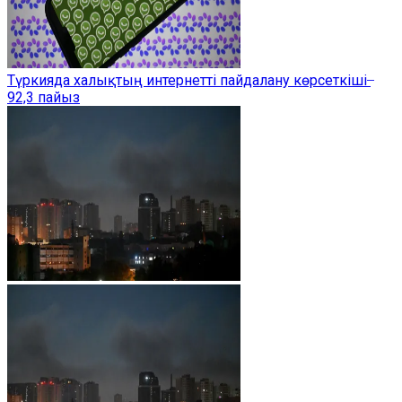
Түркияда халықтың интернетті пайдалану көрсеткіші ̶
92,3 пайыз