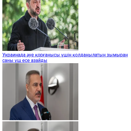
Украинада әуе қорғанысы үшін қолданылатын зымыран
саны үш есе азайды