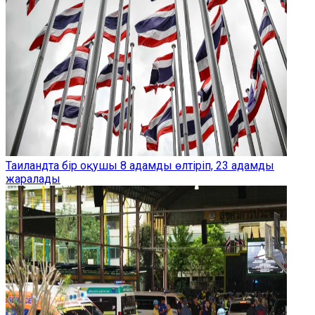
Таиландта бір оқушы 8 адамды өлтіріп, 23 адамды
жаралады