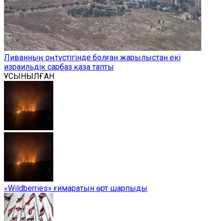
Ливанның оңтүстігінде болған жарылыстан екі
израильдік сарбаз қаза тапты
ҰСЫНЫЛҒАН
«Wildberries» ғимаратын өрт шарпыды