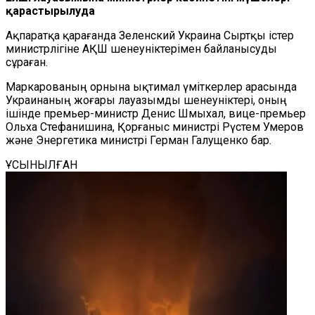
қарастырылуда
Ақпаратқа қарағанда Зеленский Украина Сыртқы істер
министрлігіне АҚШ шенеуніктерімен байланысуды
сұраған.
Маркарованың орнына ықтимал үміткерлер арасында
Украинаның жоғары лауазымды шенеуніктері, оның
ішінде премьер-министр Денис Шмыхал, вице-премьер
Ольха Стефанишина, Қорғаныс министрі Рүстем Умеров
және Энергетика министрі Герман Галущенко бар.
ҰСЫНЫЛҒАН