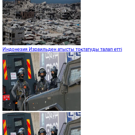
Индонезия Израильден атысты тоқтатуды талап етті