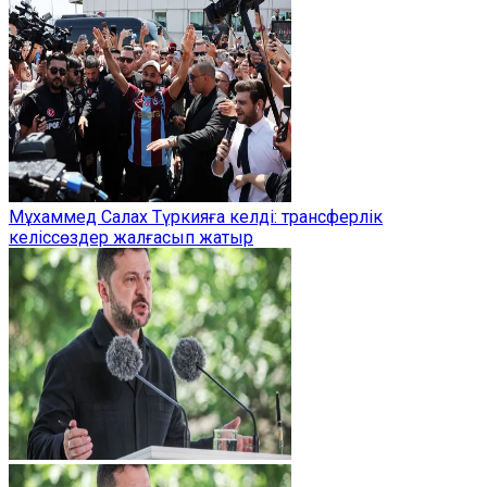
Мұхаммед Салах Түркияға келді: трансферлік
келіссөздер жалғасып жатыр