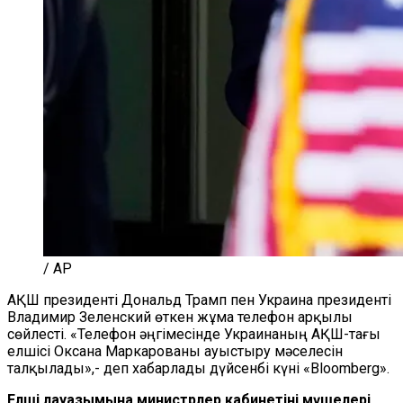
/ AP
АҚШ президенті Дональд Трамп пен Украина президенті
Владимир Зеленский өткен жұма телефон арқылы
сөйлесті. «Телефон әңгімесінде Украинаның АҚШ-тағы
елшісі Оксана Маркарованы ауыстыру мәселесін
талқылады»,- деп хабарлады дүйсенбі күні «Bloomberg».
Елші лауазымына министрлер кабинетінің мүшелері