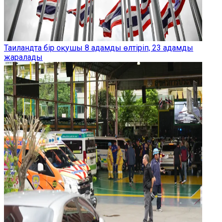
Таиландта бір оқушы 8 адамды өлтіріп, 23 адамды
жаралады