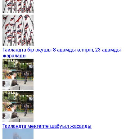
Таиландта бір оқушы 8 адамды өлтіріп, 23 адамды
жаралады
Таиландта мектепте шабуыл жасалды