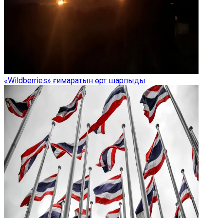
«Wildberries» ғимаратын өрт шарпыды