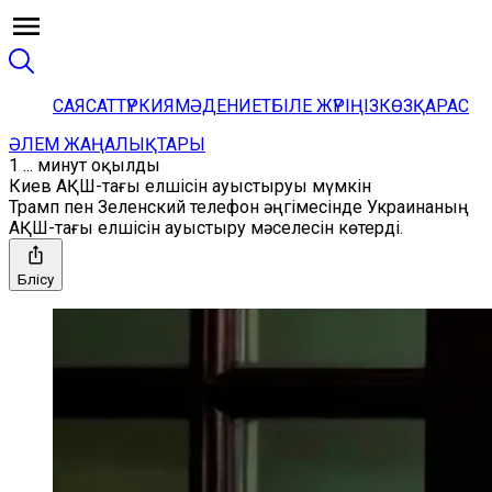
САЯСАТ
ТҮРКИЯ
МӘДЕНИЕТ
БІЛЕ ЖҮРІҢІЗ
КӨЗҚАРАС
ӘЛЕМ ЖАҢАЛЫҚТАРЫ
1 ... минут оқылды
Киев АҚШ-тағы елшісін ауыстыруы мүмкін
Трамп пен Зеленский телефон әңгімесінде Украинаның
АҚШ-тағы елшісін ауыстыру мәселесін көтерді.
Бөлісу