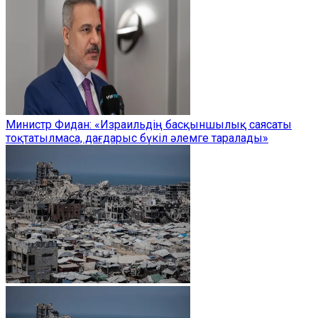
Министр Фидан: «Израильдің басқыншылық саясаты
тоқтатылмаса, дағдарыс бүкіл әлемге таралады»