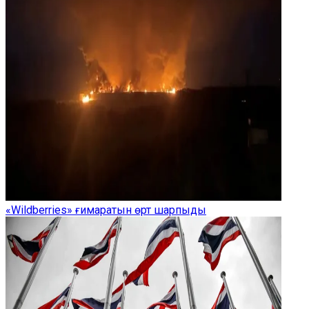
«Wildberries» ғимаратын өрт шарпыды