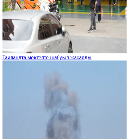
Таиландта мектепте шабуыл жасалды