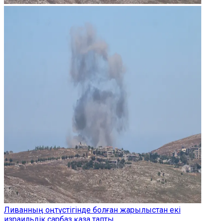
Ливанның оңтүстігінде болған жарылыстан екі
израильдік сарбаз қаза тапты