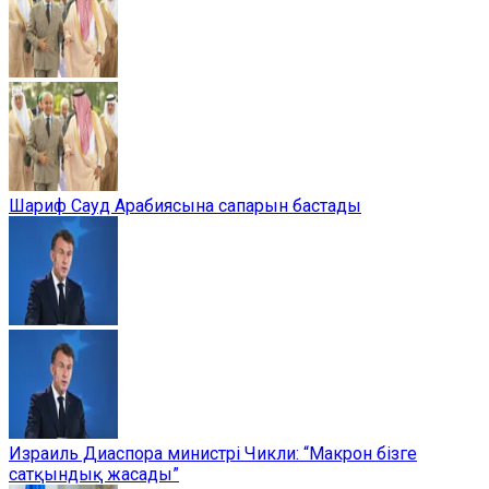
Шариф Сауд Арабиясына сапарын бастады
Израиль Диаспора министрі Чикли: “Макрон бізге
сатқындық жасады”