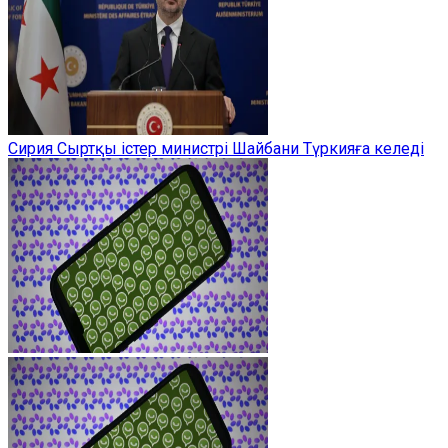
Сирия Сыртқы істер министрі Шайбани Түркияға келеді