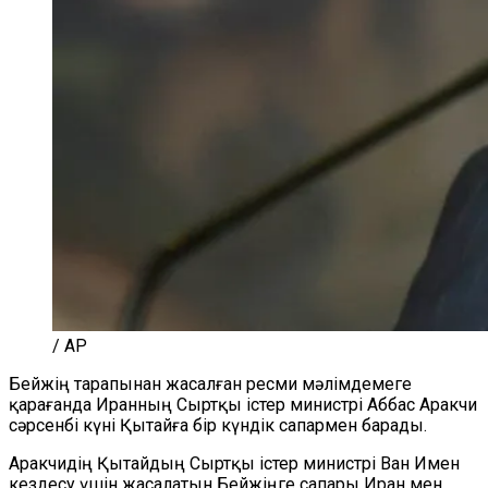
/ AP
Бейжің тарапынан жасалған ресми мәлімдемеге
қарағанда Иранның Сыртқы істер министрі Аббас Аракчи
сәрсенбі күні Қытайға бір күндік сапармен барады.
Аракчидің Қытайдың Сыртқы істер министрі Ван Имен
кездесу үшін жасалатын Бейжіңге сапары Иран мен