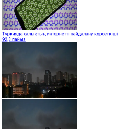
Түркияда халықтың интернетті пайдалану көрсеткіші ̶
92,3 пайыз