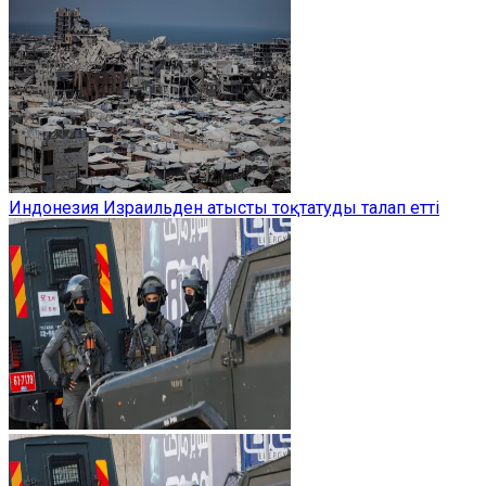
Индонезия Израильден атысты тоқтатуды талап етті