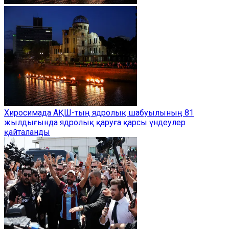
Хиросимада АҚШ-тың ядролық шабуылының 81
жылдығында ядролық қаруға қарсы үндеулер
қайталанды