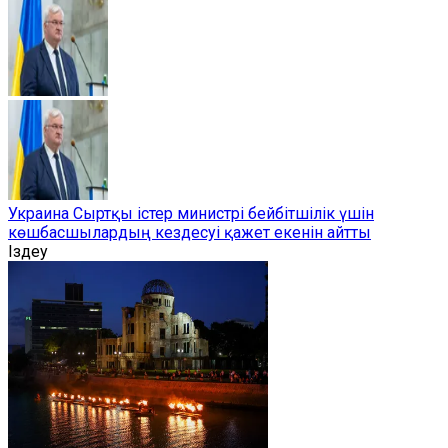
Украина Сыртқы істер министрі бейбітшілік үшін
көшбасшылардың кездесуі қажет екенін айтты
Іздеу