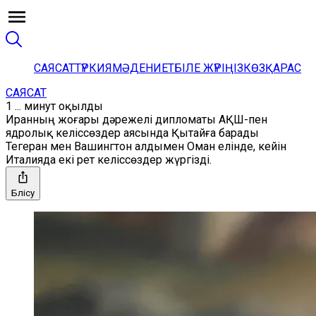
САЯСАТ
ТҮРКИЯ
МӘДЕНИЕТ
БІЛЕ ЖҮРІҢІЗ
КӨЗҚАРАС
САЯСАТ
1 ... минут оқылды
Иранның жоғары дәрежелі дипломаты АҚШ-пен
ядролық келіссөздер аясында Қытайға барады
Тегеран мен Вашингтон алдымен Оман елінде, кейін
Италияда екі рет келіссөздер жүргізді.
Бөлісу