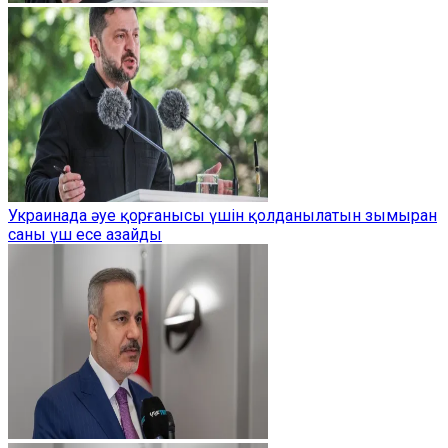
Украинада әуе қорғанысы үшін қолданылатын зымыран
саны үш есе азайды