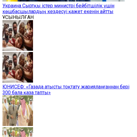
Украина Сыртқы істер министрі бейбітшілік үшін
көшбасшылардың кездесуі қажет екенін айтты
ҰСЫНЫЛҒАН
ЮНИСЕФ: «Газада атысты тоқтату жарияланғаннан бері
300 бала қаза тапты»