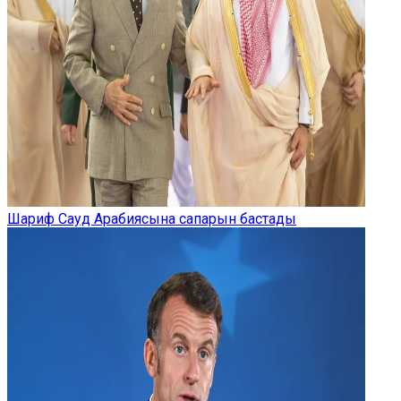
Шариф Сауд Арабиясына сапарын бастады