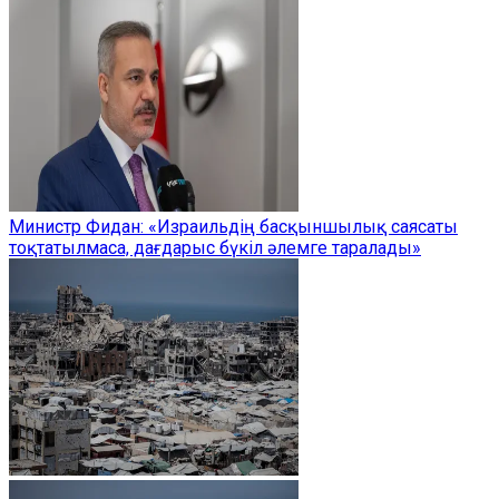
Министр Фидан: «Израильдің басқыншылық саясаты
тоқтатылмаса, дағдарыс бүкіл әлемге таралады»