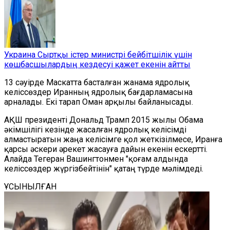
Украина Сыртқы істер министрі бейбітшілік үшін
көшбасшылардың кездесуі қажет екенін айтты
13 сәуірде Маскатта басталған жанама ядролық
келіссөздер Иранның ядролық бағдарламасына
арналады. Екі тарап Оман арқылы байланысады.
АҚШ президенті Дональд Трамп 2015 жылы Обама
әкімшілігі кезінде жасалған ядролық келісімді
алмастыратын жаңа келісімге қол жеткізілмесе, Иранға
қарсы әскери әрекет жасауға дайын екенін ескертті.
Алайда Тегеран Вашингтонмен "қоғам алдында
келіссөздер жүргізбейтінін" қатаң түрде мәлімдеді.
ҰСЫНЫЛҒАН