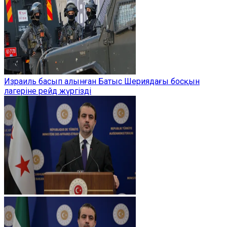
Израиль басып алынған Батыс Шериядағы босқын
лагеріне рейд жүргізді