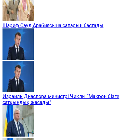
Шариф Сауд Арабиясына сапарын бастады
Израиль Диаспора министрі Чикли: “Макрон бізге
сатқындық жасады”