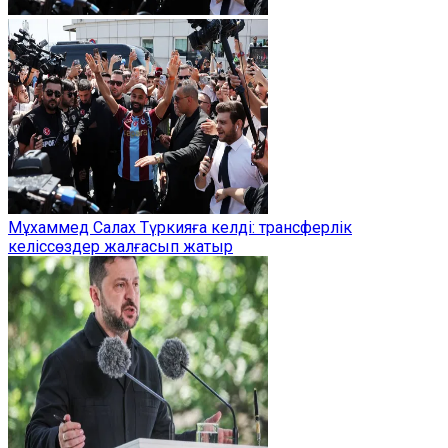
Мұхаммед Салах Түркияға келді: трансферлік
келіссөздер жалғасып жатыр