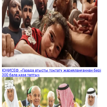
ЮНИСЕФ: «Газада атысты тоқтату жарияланғаннан бері
300 бала қаза тапты»