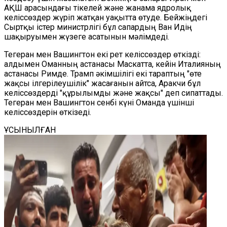
АҚШ арасындағы тікелей және жанама ядролық
келіссөздер жүріп жатқан уақытта өтуде. Бейжіңдегі
Сыртқы істер министрлігі бұл сапардың Ван Идің
шақыруымен жүзеге асатынын мәлімдеді.
Тегеран мен Вашингтон екі рет келіссөздер өткізді:
алдымен Оманның астанасы Маскатта, кейін Италияның
астанасы Римде. Трамп әкімшілігі екі тараптың "өте
жақсы ілгерілеушілік" жасағанын айтса, Аракчи бұл
келіссөздерді "құрылымды және жақсы" деп сипаттады.
Тегеран мен Вашингтон сенбі күні Оманда үшінші
келіссөздерін өткізеді.
ҰСЫНЫЛҒАН