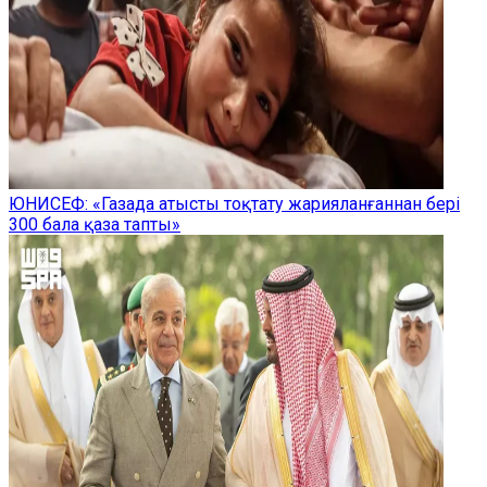
ЮНИСЕФ: «Газада атысты тоқтату жарияланғаннан бері
300 бала қаза тапты»