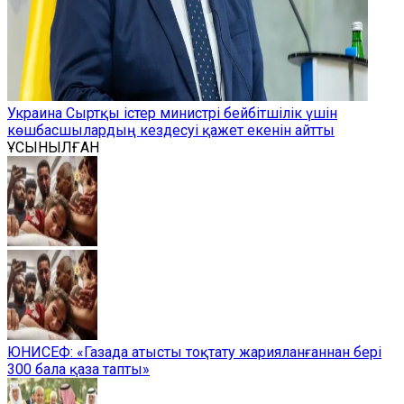
Украина Сыртқы істер министрі бейбітшілік үшін
көшбасшылардың кездесуі қажет екенін айтты
ҰСЫНЫЛҒАН
ЮНИСЕФ: «Газада атысты тоқтату жарияланғаннан бері
300 бала қаза тапты»