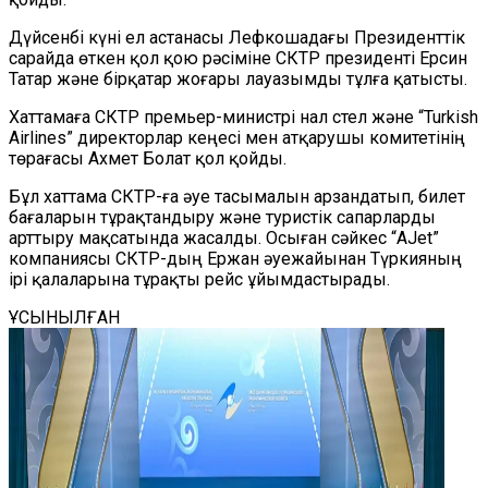
Дүйсенбі күні ел астанасы Лефкошадағы Президенттік
сарайда өткен қол қою рәсіміне СКТР президенті Ерсин
Татар және бірқатар жоғары лауазымды тұлға қатысты.
Хаттамаға СКТР премьер-министрі Үнал Үстел және “Turkish
Airlines” директорлар кеңесі мен атқарушы комитетінің
төрағасы Ахмет Болат қол қойды.
Бұл хаттама СКТР-ға әуе тасымалын арзандатып, билет
бағаларын тұрақтандыру және туристік сапарларды
арттыру мақсатында жасалды. Осыған сәйкес “AJet”
компаниясы СКТР-дың Ержан әуежайынан Түркияның
ірі қалаларына тұрақты рейс ұйымдастырады.
ҰСЫНЫЛҒАН