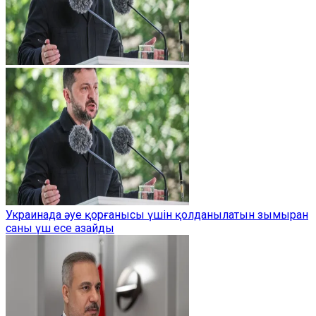
Украинада әуе қорғанысы үшін қолданылатын зымыран
саны үш есе азайды