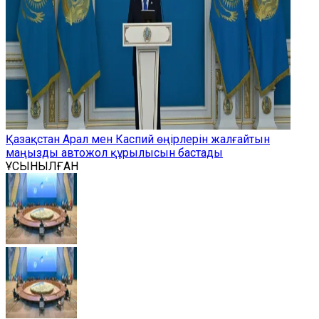
Қазақстан Арал мен Каспий өңірлерін жалғайтын
маңызды автожол құрылысын бастады
ҰСЫНЫЛҒАН