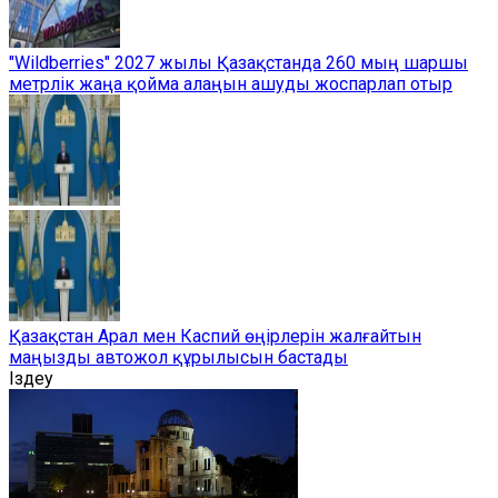
"Wildberries" 2027 жылы Қазақстанда 260 мың шаршы
метрлік жаңа қойма алаңын ашуды жоспарлап отыр
Қазақстан Арал мен Каспий өңірлерін жалғайтын
маңызды автожол құрылысын бастады
Іздеу