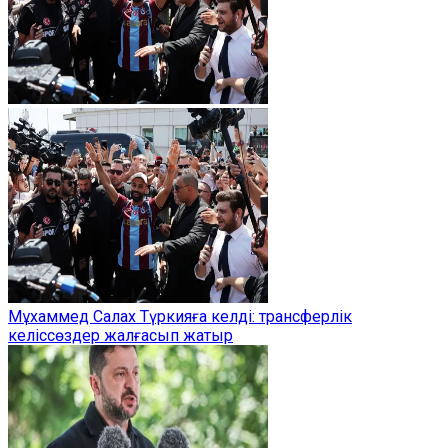
Мұхаммед Салах Түркияға келді: трансферлік
келіссөздер жалғасып жатыр