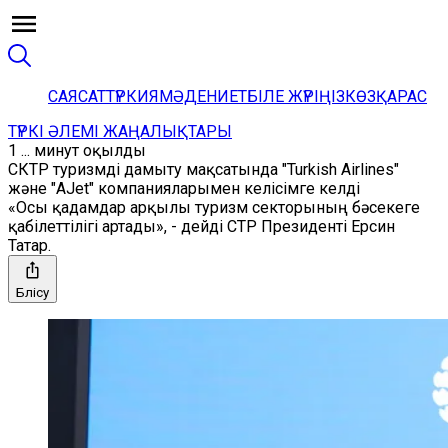
САЯСАТ
ТҮРКИЯ
МӘДЕНИЕТ
БІЛЕ ЖҮРІҢІЗ
КӨЗҚАРАС
ТҮРКІ ӘЛЕМІ ЖАҢАЛЫҚТАРЫ
1 ... минут оқылды
СКТР туризмді дамыту мақсатында "Turkish Airlines"
және "AJet" компанияларымен келісімге келді
«Осы қадамдар арқылы туризм секторының бәсекеге
қабілеттілігі артады», - дейді СТР Президенті Ерсин
Татар.
Бөлісу