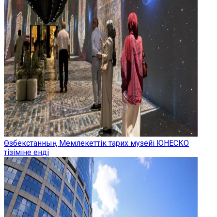
Өзбекстанның Мемлекеттік тарих музейі ЮНЕСКО
тізіміне енді