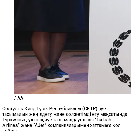
/ AA
Солтүстік Кипр Түрік Республикасы (СКТР) әуе
тасымалын жеңілдету және қолжетімді ету мақсатында
Түркияның ұлттық әуе тасымалдаушысы “Turkish
Airlines” және “AJet” компанияларымен хаттамаға қол
қойды.