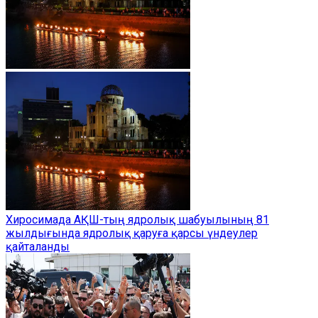
Хиросимада АҚШ-тың ядролық шабуылының 81
жылдығында ядролық қаруға қарсы үндеулер
қайталанды