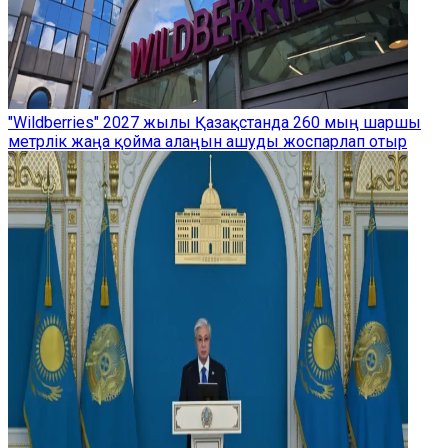
"Wildberries" 2027 жылы Қазақстанда 260 мың шаршы
метрлік жаңа қойма алаңын ашуды жоспарлап отыр