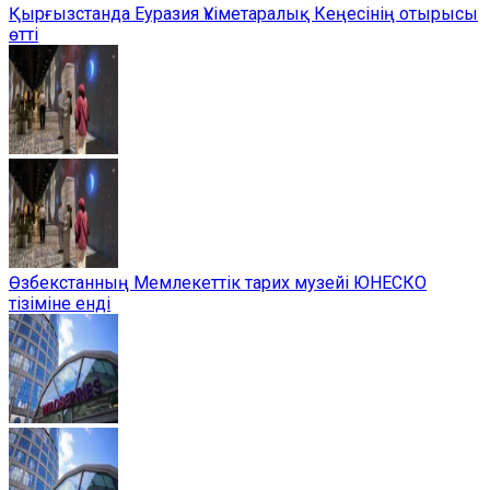
Қырғызстанда Еуразия Үкіметаралық Кеңесінің отырысы
өтті
Өзбекстанның Мемлекеттік тарих музейі ЮНЕСКО
тізіміне енді