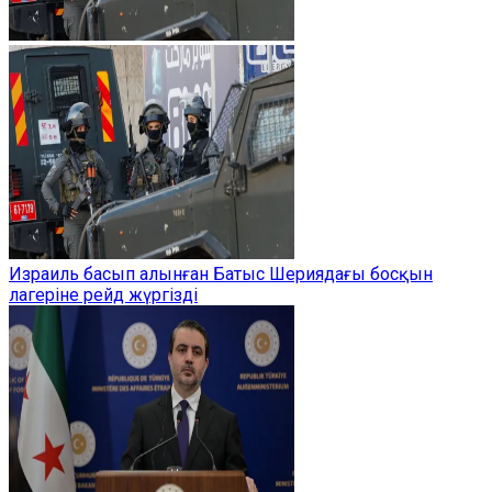
Израиль басып алынған Батыс Шериядағы босқын
лагеріне рейд жүргізді