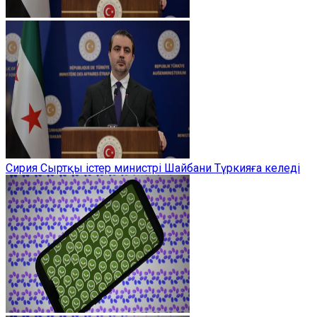
Сирия Сыртқы істер министрі Шайбани Түркияға келеді