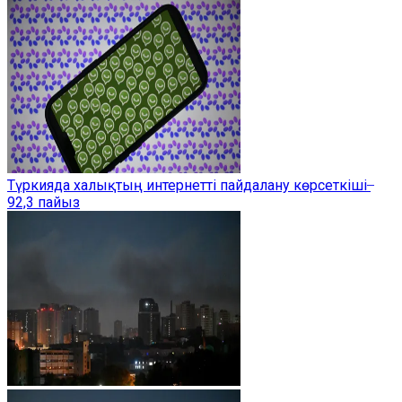
Түркияда халықтың интернетті пайдалану көрсеткіші ̶
92,3 пайыз