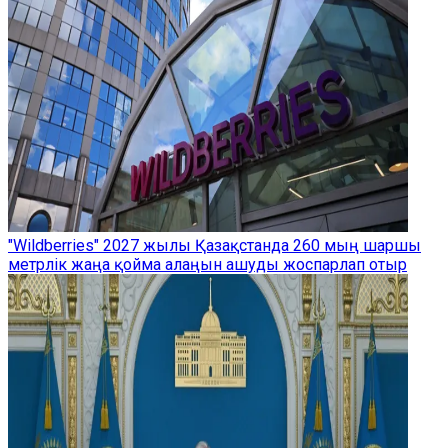
"Wildberries" 2027 жылы Қазақстанда 260 мың шаршы
метрлік жаңа қойма алаңын ашуды жоспарлап отыр