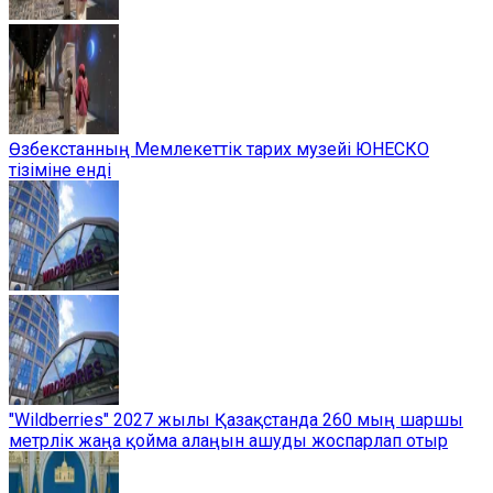
Өзбекстанның Мемлекеттік тарих музейі ЮНЕСКО
тізіміне енді
"Wildberries" 2027 жылы Қазақстанда 260 мың шаршы
метрлік жаңа қойма алаңын ашуды жоспарлап отыр