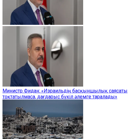
Министр Фидан: «Израильдің басқыншылық саясаты
тоқтатылмаса, дағдарыс бүкіл әлемге таралады»