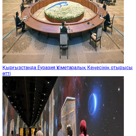
Қырғызстанда Еуразия Үкіметаралық Кеңесінің отырысы
өтті