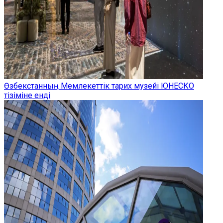
Өзбекстанның Мемлекеттік тарих музейі ЮНЕСКО
тізіміне енді