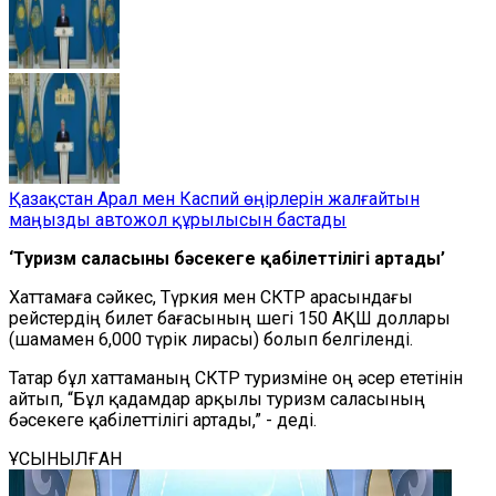
Қазақстан Арал мен Каспий өңірлерін жалғайтын
маңызды автожол құрылысын бастады
‘Туризм саласының бәсекеге қабілеттілігі артады’
Хаттамаға сәйкес, Түркия мен СКТР арасындағы
рейстердің билет бағасының шегі 150 АҚШ доллары
(шамамен 6,000 түрік лирасы) болып белгіленді.
Татар бұл хаттаманың СКТР туризміне оң әсер ететінін
айтып, “Бұл қадамдар арқылы туризм саласының
бәсекеге қабілеттілігі артады,” - деді.
ҰСЫНЫЛҒАН