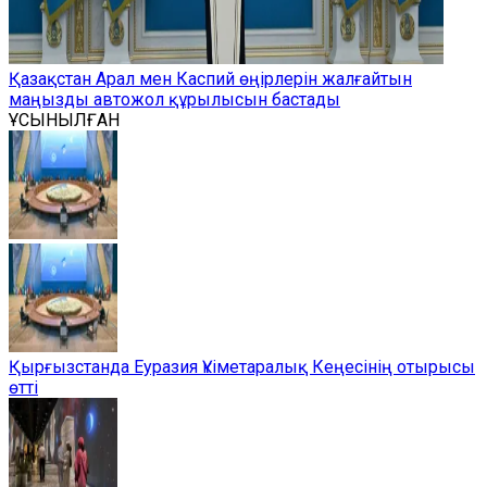
Қазақстан Арал мен Каспий өңірлерін жалғайтын
маңызды автожол құрылысын бастады
ҰСЫНЫЛҒАН
Қырғызстанда Еуразия Үкіметаралық Кеңесінің отырысы
өтті