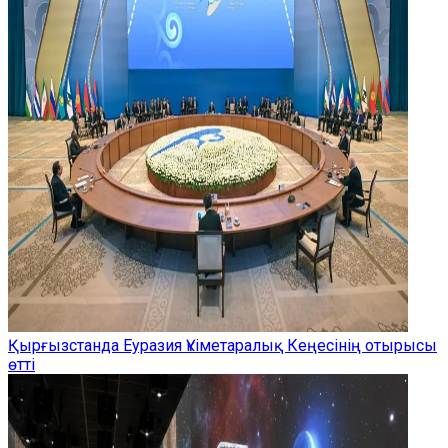
Қырғызстанда Еуразия Үкіметаралық Кеңесінің отырысы
өтті