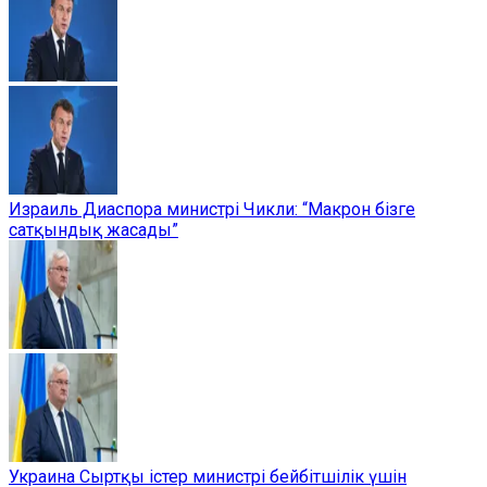
Израиль Диаспора министрі Чикли: “Макрон бізге
сатқындық жасады”
Украина Сыртқы істер министрі бейбітшілік үшін