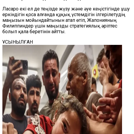
Ласаро екі ел де теңізде жүзу және әуе кеңістігінде ұшу
еркіндігін қоса алғанда құқық үстемдігін ілгерілетудің
маңызын мойындайтынын атап өтіп, Жапонияның
Филиппиндер үшін маңызды стратегиялық әріптес
болып қала беретінін айтты.
ҰСЫНЫЛҒАН