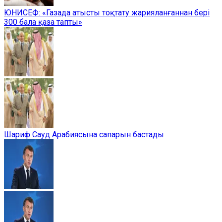
ЮНИСЕФ: «Газада атысты тоқтату жарияланғаннан бері
300 бала қаза тапты»
Шариф Сауд Арабиясына сапарын бастады