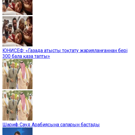
ЮНИСЕФ: «Газада атысты тоқтату жарияланғаннан бері
300 бала қаза тапты»
Шариф Сауд Арабиясына сапарын бастады