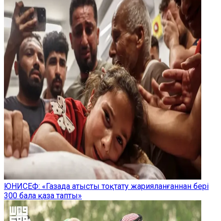
ЮНИСЕФ: «Газада атысты тоқтату жарияланғаннан бері
300 бала қаза тапты»