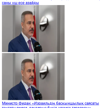
саны үш есе азайды
Министр Фидан: «Израильдің басқыншылық саясаты
тоқтатылмаса, дағдарыс бүкіл әлемге таралады»