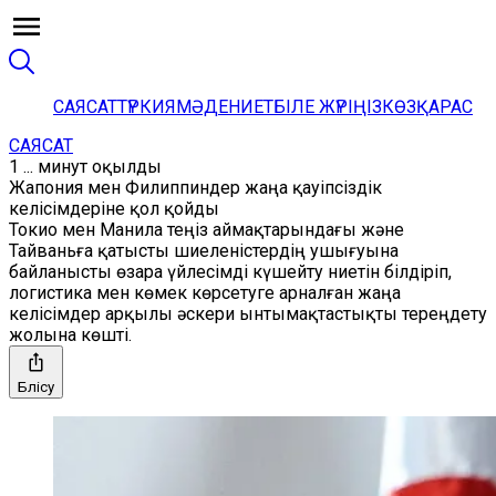
САЯСАТ
ТҮРКИЯ
МӘДЕНИЕТ
БІЛЕ ЖҮРІҢІЗ
КӨЗҚАРАС
САЯСАТ
1 ... минут оқылды
Жапония мен Филиппиндер жаңа қауіпсіздік
келісімдеріне қол қойды
Токио мен Манила теңіз аймақтарындағы және
Тайваньға қатысты шиеленістердің ушығуына
байланысты өзара үйлесімді күшейту ниетін білдіріп,
логистика мен көмек көрсетуге арналған жаңа
келісімдер арқылы әскери ынтымақтастықты тереңдету
жолына көшті.
Бөлісу