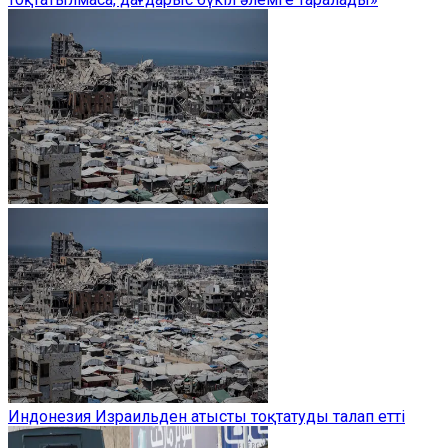
Индонезия Израильден атысты тоқтатуды талап етті