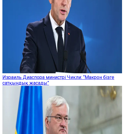
Израиль Диаспора министрі Чикли: “Макрон бізге
сатқындық жасады”