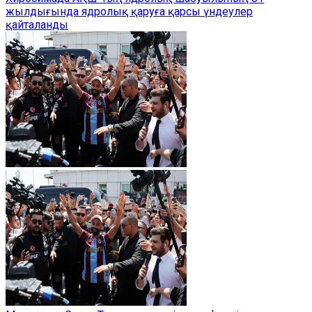
жылдығында ядролық қаруға қарсы үндеулер
қайталанды