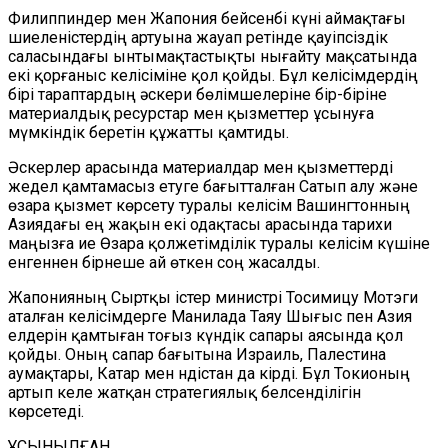
Филиппиндер мен Жапония бейсенбі күні аймақтағы
шиеленістердің артуына жауап ретінде қауіпсіздік
саласындағы ынтымақтастықты нығайту мақсатында
екі қорғаныс келісіміне қол қойды. Бұл келісімдердің
бірі тараптардың әскери бөлімшелеріне бір-біріне
материалдық ресурстар мен қызметтер ұсынуға
мүмкіндік беретін құжатты қамтиды.
Әскерлер арасында материалдар мен қызметтерді
жедел қамтамасыз етуге бағытталған Сатып алу және
өзара қызмет көрсету туралы келісім Вашингтонның
Азиядағы ең жақын екі одақтасы арасында тарихи
маңызға ие Өзара қолжетімділік туралы келісім күшіне
енгеннен бірнеше ай өткен соң жасалды.
Жапонияның Сыртқы істер министрі Тосимицу Мотэги
аталған келісімдерге Манилада Таяу Шығыс пен Азия
елдерін қамтыған тоғыз күндік сапары аясында қол
қойды. Оның сапар бағытына Израиль, Палестина
аумақтары, Катар мен Үндістан да кірді. Бұл Токионың
артып келе жатқан стратегиялық белсенділігін
көрсетеді.
ҰСЫНЫЛҒАН