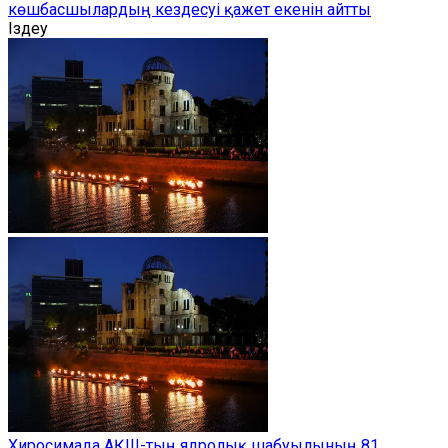
көшбасшылардың кездесуі қажет екенін айтты
Іздеу
Хиросимада АҚШ-тың ядролық шабуылының 81