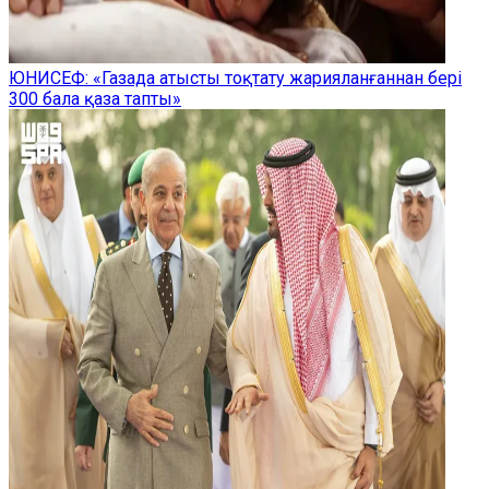
ЮНИСЕФ: «Газада атысты тоқтату жарияланғаннан бері
300 бала қаза тапты»