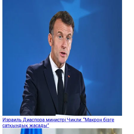
Израиль Диаспора министрі Чикли: “Макрон бізге
сатқындық жасады”