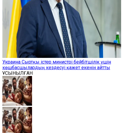
Украина Сыртқы істер министрі бейбітшілік үшін
көшбасшылардың кездесуі қажет екенін айтты
ҰСЫНЫЛҒАН