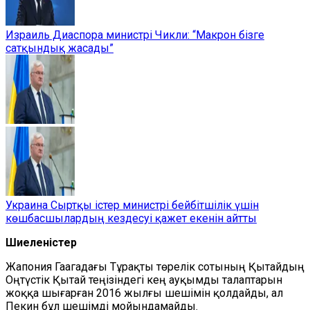
Израиль Диаспора министрі Чикли: “Макрон бізге
сатқындық жасады”
Украина Сыртқы істер министрі бейбітшілік үшін
көшбасшылардың кездесуі қажет екенін айтты
Шиеленістер
Жапония Гаагадағы Тұрақты төрелік сотының Қытайдың
Оңтүстік Қытай теңізіндегі кең ауқымды талаптарын
жоққа шығарған 2016 жылғы шешімін қолдайды, ал
Пекин бұл шешімді мойындамайды.