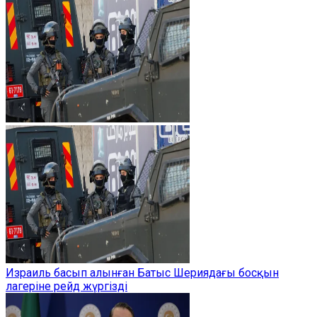
Израиль басып алынған Батыс Шериядағы босқын
лагеріне рейд жүргізді