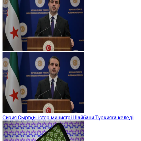
Сирия Сыртқы істер министрі Шайбани Түркияға келеді