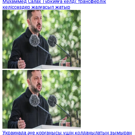
Мұхаммед Салах Түркияға келді: трансферлік
келіссөздер жалғасып жатыр
Украинада әуе қорғанысы үшін қолданылатын зымыран