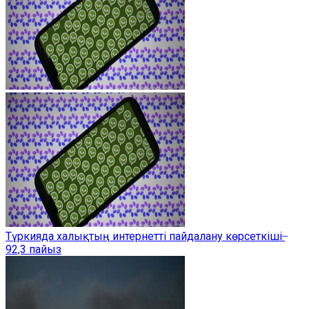
Түркияда халықтың интернетті пайдалану көрсеткіші ̶
92,3 пайыз