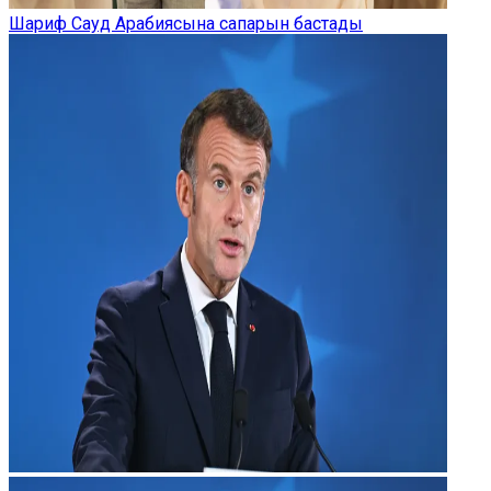
Шариф Сауд Арабиясына сапарын бастады