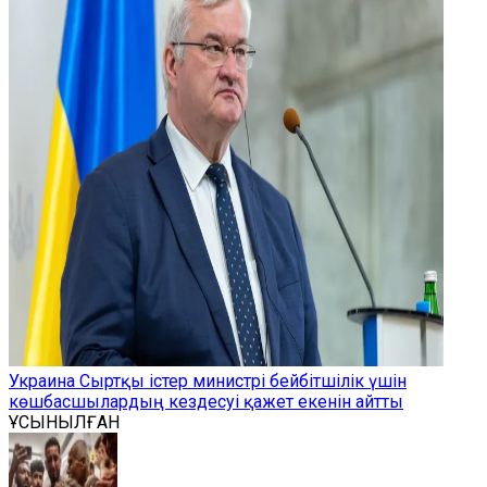
Украина Сыртқы істер министрі бейбітшілік үшін
көшбасшылардың кездесуі қажет екенін айтты
ҰСЫНЫЛҒАН