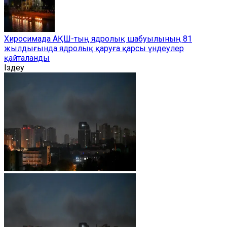
Хиросимада АҚШ-тың ядролық шабуылының 81
жылдығында ядролық қаруға қарсы үндеулер
қайталанды
Іздеу