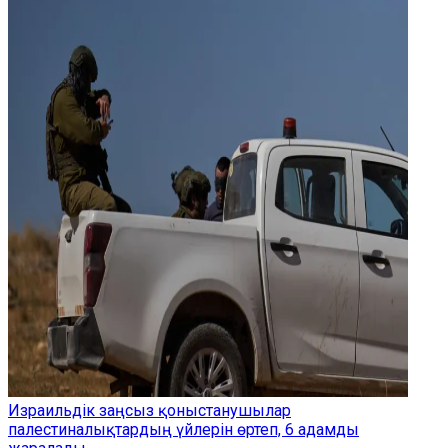
Израильдік заңсыз қоныстанушылар
палестиналықтардың үйлерін өртеп, 6 адамды