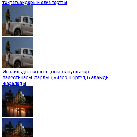
тоқтатқандарын алға тартты
Израильдік заңсыз қоныстанушылар
палестиналықтардың үйлерін өртеп, 6 адамды
жаралады