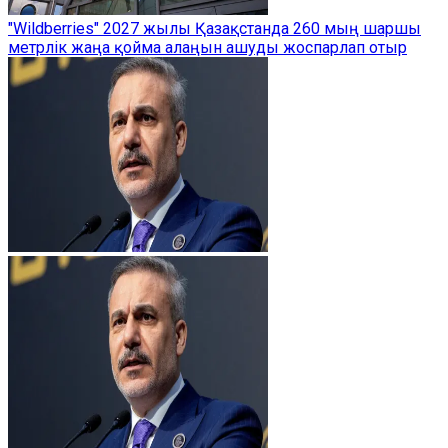
"Wildberries" 2027 жылы Қазақстанда 260 мың шаршы
метрлік жаңа қойма алаңын ашуды жоспарлап отыр