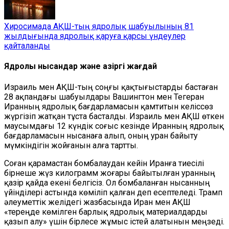
Хиросимада АҚШ-тың ядролық шабуылының 81
жылдығында ядролық қаруға қарсы үндеулер
қайталанды
Ядролық нысандар және қазіргі жағдай
Израиль мен АҚШ-тың соңғы қақтығыстарды бастаған
28 ақпандағы шабуылдары Вашингтон мен Тегеран
Иранның ядролық бағдарламасын қамтитын келіссөз
жүргізіп жатқан тұста басталды. Израиль мен АҚШ өткен
маусымдағы 12 күндік соғыс кезінде Иранның ядролық
бағдарламасын нысанаға алып, оның уран байыту
мүмкіндігін жойғанын алға тартты.
Соған қарамастан бомбалаудан кейін Иранға тиесілі
бірнеше жүз килограмм жоғары байытылған уранның
қазір қайда екені белгісіз. Ол бомбаланған нысанның
үйінділері астында көміліп қалған деп есептеледі. Трамп
әлеуметтік желідегі жазбасында Иран мен АҚШ
«тереңде көмілген барлық ядролық материалдарды
қазып алу» үшін бірлесе жұмыс істей алатынын меңзеді.