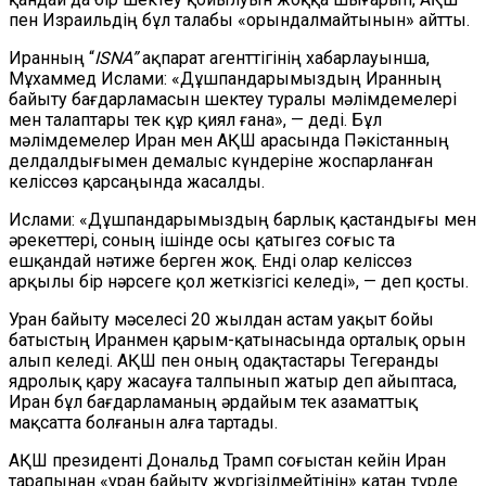
пен Израильдің бұл талабы «орындалмайтынын» айтты.
Иранның “
ISNA”
ақпарат агенттігінің хабарлауынша,
Мұхаммед Ислами: «Дұшпандарымыздың Иранның
байыту бағдарламасын шектеу туралы мәлімдемелері
мен талаптары тек құр қиял ғана», — деді. Бұл
мәлімдемелер Иран мен АҚШ арасында Пәкістанның
делдалдығымен демалыс күндеріне жоспарланған
келіссөз қарсаңында жасалды.
Ислами: «Дұшпандарымыздың барлық қастандығы мен
әрекеттері, соның ішінде осы қатыгез соғыс та
ешқандай нәтиже берген жоқ. Енді олар келіссөз
арқылы бір нәрсеге қол жеткізгісі келеді», — деп қосты.
Уран байыту мәселесі 20 жылдан астам уақыт бойы
батыстың Иранмен қарым-қатынасында орталық орын
алып келеді. АҚШ пен оның одақтастары Тегеранды
ядролық қару жасауға талпынып жатыр деп айыптаса,
Иран бұл бағдарламаның әрдайым тек азаматтық
мақсатта болғанын алға тартады.
АҚШ президенті Дональд Трамп соғыстан кейін Иран
тарапынан «уран байыту жүргізілмейтінін» қатаң түрде