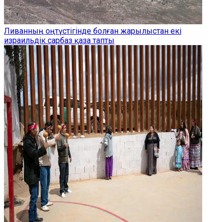
Ливанның оңтүстігінде болған жарылыстан екі
израильдік сарбаз қаза тапты