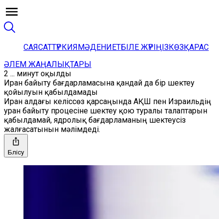
САЯСАТ
ТҮРКИЯ
МӘДЕНИЕТ
БІЛЕ ЖҮРІҢІЗ
КӨЗҚАРАС
ӘЛЕМ ЖАҢАЛЫҚТАРЫ
2 ... минут оқылды
Иран байыту бағдарламасына қандай да бір шектеу
қойылуын қабылдамады
Иран алдағы келіссөз қарсаңында АҚШ пен Израильдің
уран байыту процесіне шектеу қою туралы талаптарын
қабылдамай, ядролық бағдарламаның шектеусіз
жалғасатынын мәлімдеді.
Бөлісу