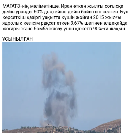
МАГАТЭ-нің мәліметінше, Иран өткен жылғы соғысқа
дейін уранды 60% деңгейіне дейін байытып келген. Бұл
көрсеткіш қазіргі уақытта күшін жойған 2015 жылғы
ядролық келісім рұқсат еткен 3,67% шегінен әлдеқайда
жоғары және бомба жасау үшін қажетті 90%-ға жақын.
ҰСЫНЫЛҒАН