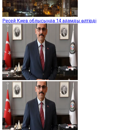
Ресей Киев облысында 14 адамды өлтірді