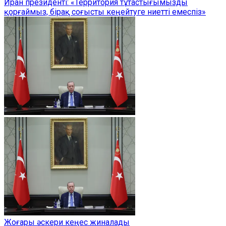
Иран президенті: «Территория тұтастығымызды
қорғаймыз, бірақ соғысты кеңейтуге ниетті емеспіз»
Жоғары әскери кеңес жиналады