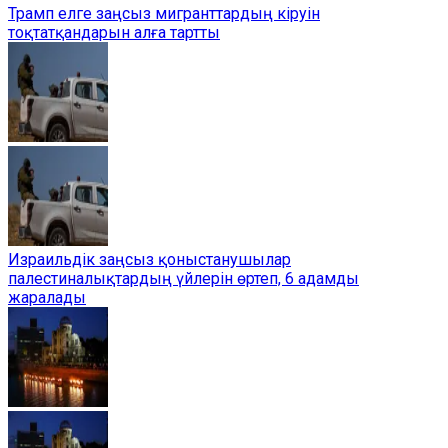
Трамп елге заңсыз мигранттардың кіруін
тоқтатқандарын алға тартты
Израильдік заңсыз қоныстанушылар
палестиналықтардың үйлерін өртеп, 6 адамды
жаралады