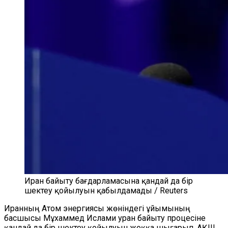
Иран байыту бағдарламасына қандай да бір
шектеу қойылуын қабылдамады / Reuters
Иранның Атом энергиясы жөніндегі ұйымының
басшысы Мұхаммед Ислами уран байыту процесіне
қандай да бір шектеу қойылуын жоққа шығарып, АҚШ