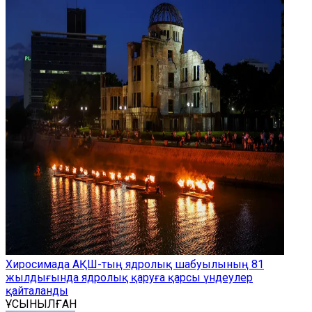
Хиросимада АҚШ-тың ядролық шабуылының 81
жылдығында ядролық қаруға қарсы үндеулер
қайталанды
ҰСЫНЫЛҒАН