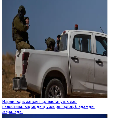
Израильдік заңсыз қоныстанушылар
палестиналықтардың үйлерін өртеп, 6 адамды
жаралады