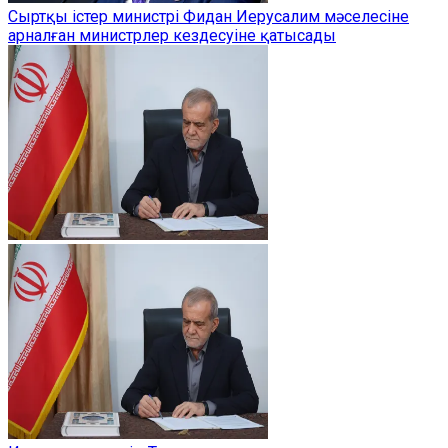
Сыртқы істер министрі Фидан Иерусалим мәселесіне
арналған министрлер кездесуіне қатысады