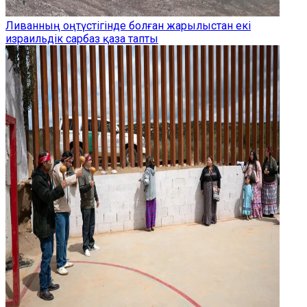
Ливанның оңтүстігінде болған жарылыстан екі
израильдік сарбаз қаза тапты