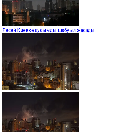
Ресей Киевке ауқымды шабуыл жасады