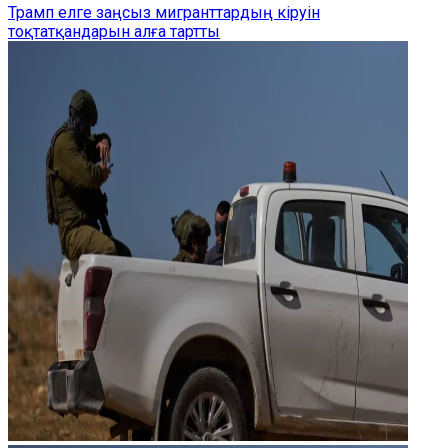
Трамп елге заңсыз мигранттардың кіруін
тоқтатқандарын алға тартты