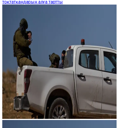
тоқтатқандарын алға тартты