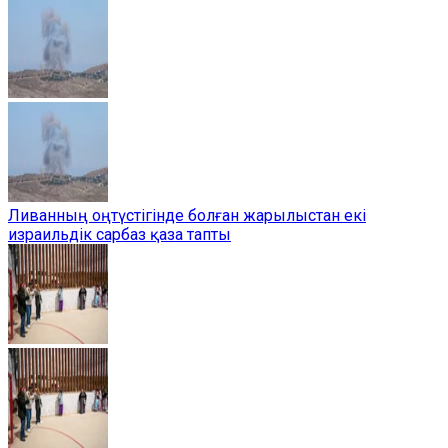
Ливанның оңтүстігінде болған жарылыстан екі
израильдік сарбаз қаза тапты