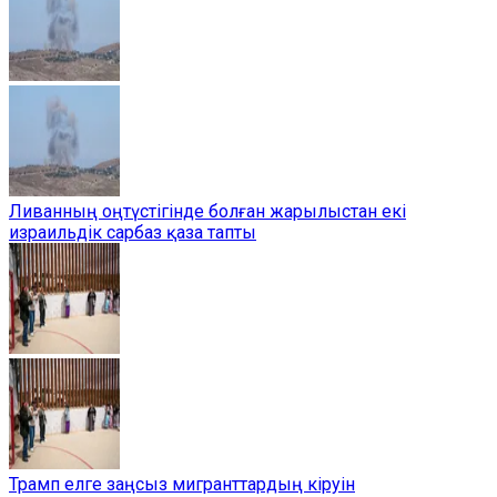
Ливанның оңтүстігінде болған жарылыстан екі
израильдік сарбаз қаза тапты
Трамп елге заңсыз мигранттардың кіруін