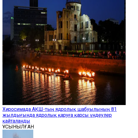
Хиросимада АҚШ-тың ядролық шабуылының 81
жылдығында ядролық қаруға қарсы үндеулер
қайталанды
ҰСЫНЫЛҒАН