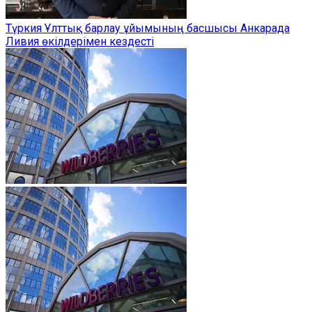
Түркия Ұлттық барлау ұйымының басшысы Анкарада
Ливия өкілдерімен кездесті