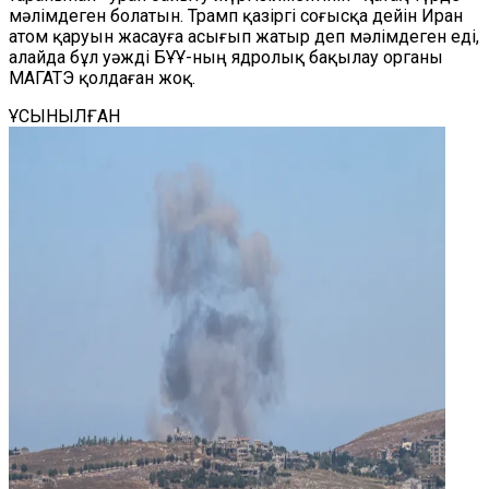
мәлімдеген болатын. Трамп қазіргі соғысқа дейін Иран
атом қаруын жасауға асығып жатыр деп мәлімдеген еді,
алайда бұл уәжді БҰҰ-ның ядролық бақылау органы
МАГАТЭ қолдаған жоқ.
ҰСЫНЫЛҒАН