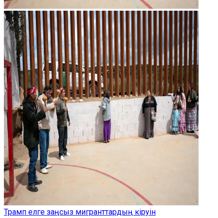
Трамп елге заңсыз мигранттардың кіруін