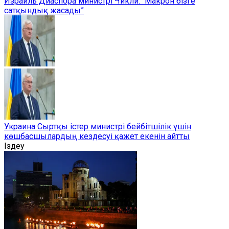
Израиль Диаспора министрі Чикли: “Макрон бізге
сатқындық жасады”
Украина Сыртқы істер министрі бейбітшілік үшін
көшбасшылардың кездесуі қажет екенін айтты
Іздеу