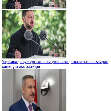
Украинада әуе қорғанысы үшін қолданылатын зымыран
саны үш есе азайды