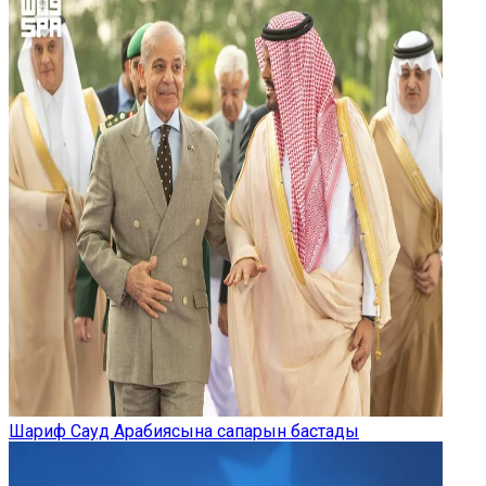
Шариф Сауд Арабиясына сапарын бастады