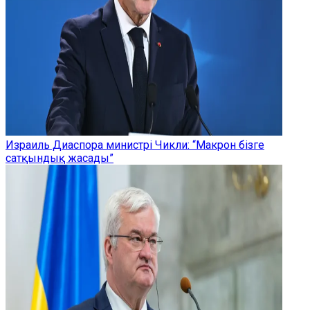
Израиль Диаспора министрі Чикли: “Макрон бізге
сатқындық жасады”