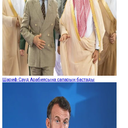
Шариф Сауд Арабиясына сапарын бастады