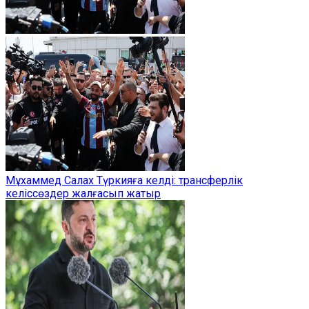
Мұхаммед Салах Түркияға келді: трансферлік
келіссөздер жалғасып жатыр