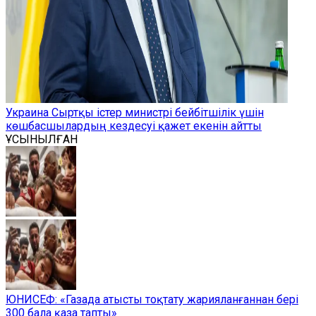
Украина Сыртқы істер министрі бейбітшілік үшін
көшбасшылардың кездесуі қажет екенін айтты
ҰСЫНЫЛҒАН
ЮНИСЕФ: «Газада атысты тоқтату жарияланғаннан бері
300 бала қаза тапты»