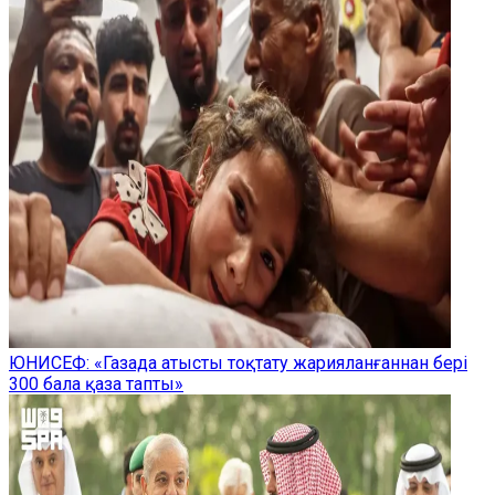
ЮНИСЕФ: «Газада атысты тоқтату жарияланғаннан бері
300 бала қаза тапты»