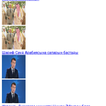
Шариф Сауд Арабиясына сапарын бастады