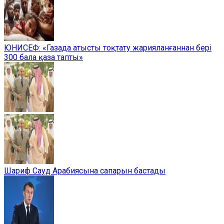
ЮНИСЕФ: «Газада атысты тоқтату жарияланғаннан бері
300 бала қаза тапты»
Шариф Сауд Арабиясына сапарын бастады