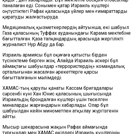
паналаған еді. Сонымен қатар Израиль күштері
оңтүстіктегі Рафах қаласында үйлер мен ғимараттарды
қиратуды жалғастыруда.
Медициналық қызметкерлердің айтуынша, екі шабуыл
Газа қаласының Туффах ауданындағы Карама мектебіне
бағытталған. Қаза тапқандардың арасында жергілікті
журналист Нур Абду да бар.
Израиль армиясы бұл оқиғаға қатысты бірден
түсініктеме берген жоқ. Алайда Израиль әскері бұл
аймақтағы шабуылдар «террористердің» командалық
орталығынан жасалған әрекеттерге қарсы
бағытталғанын мәлімдеді.
ХАМАС-тың қарулы қанаты Кассам бригадалары
сәрсенбі күні Хан Юнис қаласының шығысында
Израильдің брондалған күштері үшін төселген
миналарды жарғандарын хабарлады. Олар бұл
шабуылдан кейін минометпен атқылау жүргізгенін
айтты.
Мысыр шекарасына жақын Рафах аймағында
тұрғындар мен ХАМАС өкілдері Израиль күштерінің