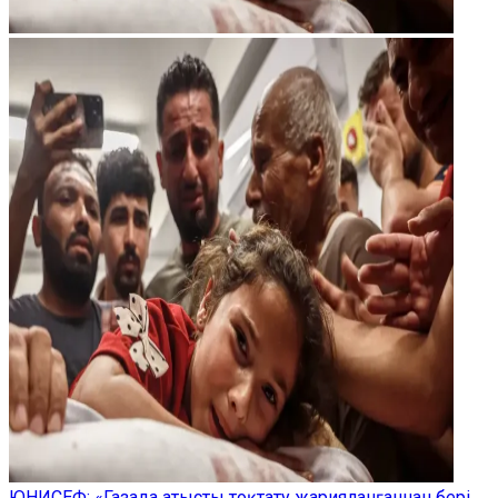
ЮНИСЕФ: «Газада атысты тоқтату жарияланғаннан бері