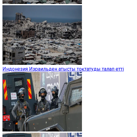
Индонезия Израильден атысты тоқтатуды талап етті