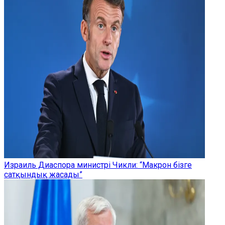
Израиль Диаспора министрі Чикли: “Макрон бізге
сатқындық жасады”