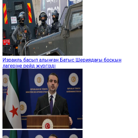
Израиль басып алынған Батыс Шериядағы босқын
лагеріне рейд жүргізді