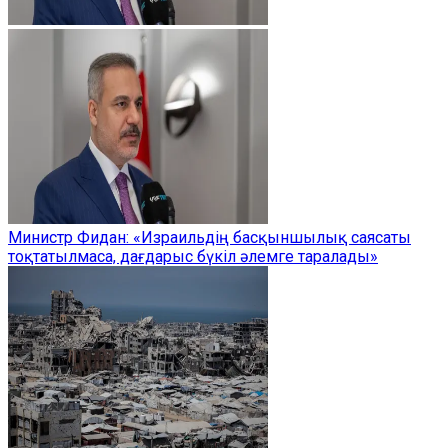
Министр Фидан: «Израильдің басқыншылық саясаты
тоқтатылмаса, дағдарыс бүкіл әлемге таралады»