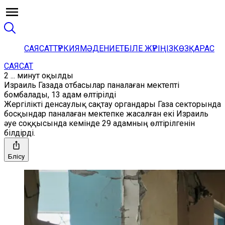
САЯСАТ
ТҮРКИЯ
МӘДЕНИЕТ
БІЛЕ ЖҮРІҢІЗ
КӨЗҚАРАС
САЯСАТ
2 ... минут оқылды
Израиль Газада отбасылар паналаған мектепті
бомбалады, 13 адам өлтірілді
Жергілікті денсаулық сақтау органдары Газа секторында
босқындар паналаған мектепке жасалған екі Израиль
әуе соққысында кемінде 29 адамның өлтірілгенін
білдірді.
Бөлісу