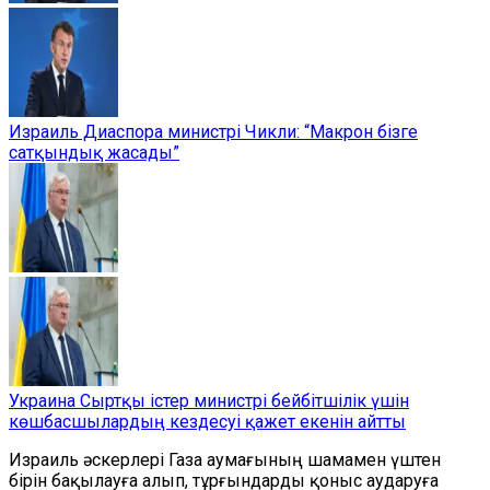
Израиль Диаспора министрі Чикли: “Макрон бізге
сатқындық жасады”
Украина Сыртқы істер министрі бейбітшілік үшін
көшбасшылардың кездесуі қажет екенін айтты
Израиль әскерлері Газа аумағының шамамен үштен
бірін бақылауға алып, тұрғындарды қоныс аударуға