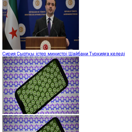
Сирия Сыртқы істер министрі Шайбани Түркияға келеді