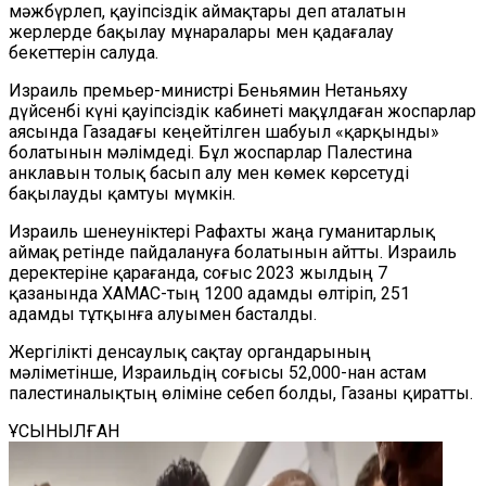
мәжбүрлеп, қауіпсіздік аймақтары деп аталатын
жерлерде бақылау мұнаралары мен қадағалау
бекеттерін салуда.
Израиль премьер-министрі Беньямин Нетаньяху
дүйсенбі күні қауіпсіздік кабинеті мақұлдаған жоспарлар
аясында Газадағы кеңейтілген шабуыл «қарқынды»
болатынын мәлімдеді. Бұл жоспарлар Палестина
анклавын толық басып алу мен көмек көрсетуді
бақылауды қамтуы мүмкін.
Израиль шенеуніктері Рафахты жаңа гуманитарлық
аймақ ретінде пайдалануға болатынын айтты. Израиль
деректеріне қарағанда, соғыс 2023 жылдың 7
қазанында ХАМАС-тың 1200 адамды өлтіріп, 251
адамды тұтқынға алуымен басталды.
Жергілікті денсаулық сақтау органдарының
мәліметінше, Израильдің соғысы 52,000-нан астам
палестиналықтың өліміне себеп болды, Газаны қиратты.
ҰСЫНЫЛҒАН