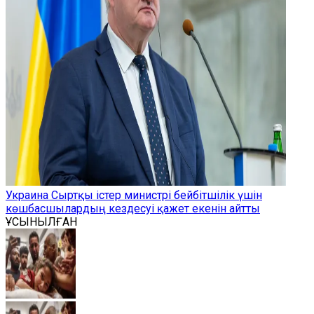
Украина Сыртқы істер министрі бейбітшілік үшін
көшбасшылардың кездесуі қажет екенін айтты
ҰСЫНЫЛҒАН