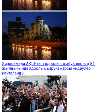
Хиросимада АҚШ-тың ядролық шабуылының 81
жылдығында ядролық қаруға қарсы үндеулер
қайталанды