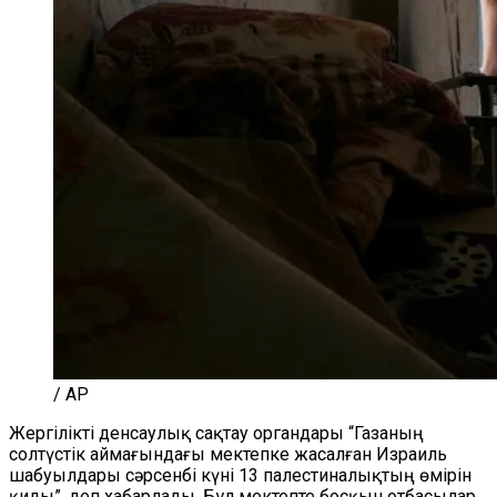
/ AP
Жергілікті денсаулық сақтау органдары “Газаның
солтүстік аймағындағы мектепке жасалған Израиль
шабуылдары сәрсенбі күні 13 палестиналықтың өмірін
қиды”, деп хабарлады. Бұл мектепте босқын отбасылар