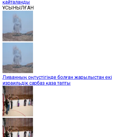
қайталанды
ҰСЫНЫЛҒАН
Ливанның оңтүстігінде болған жарылыстан екі
израильдік сарбаз қаза тапты