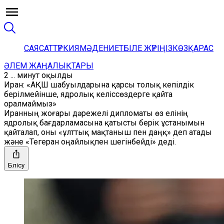
САЯСАТ
ТҮРКИЯ
МӘДЕНИЕТ
БІЛЕ ЖҮРІҢІЗ
КӨЗҚАРАС
ӘЛЕМ ЖАҢАЛЫҚТАРЫ
2 ... минут оқылды
Иран: «АҚШ шабуылдарына қарсы толық кепілдік
берілмейінше, ядролық келіссөздерге қайта
оралмаймыз»
Иранның жоғары дәрежелі дипломаты өз елінің
ядролық бағдарламасына қатысты берік ұстанымын
қайталап, оны «ұлттық мақтаныш пен даңқ» деп атады
және «Тегеран оңайлықпен шегінбейді» деді.
Бөлісу