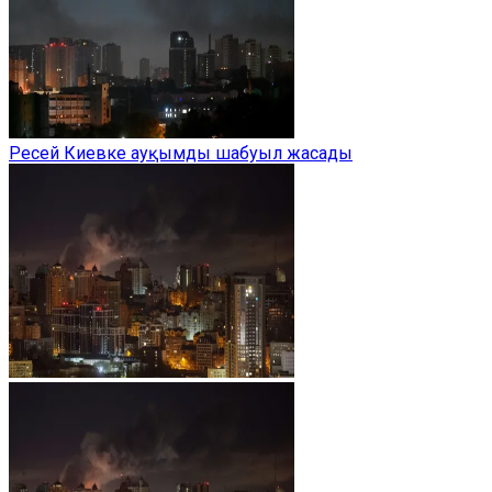
Ресей Киевке ауқымды шабуыл жасады