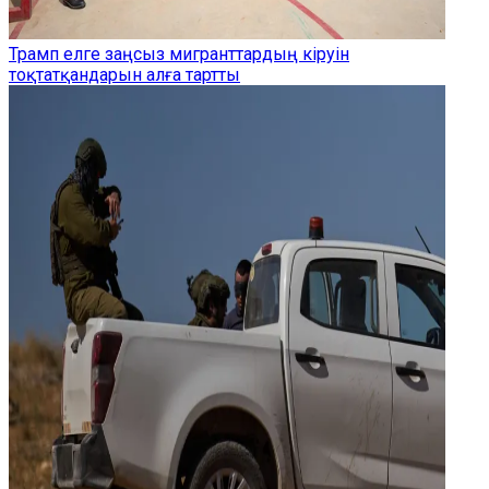
Трамп елге заңсыз мигранттардың кіруін
тоқтатқандарын алға тартты