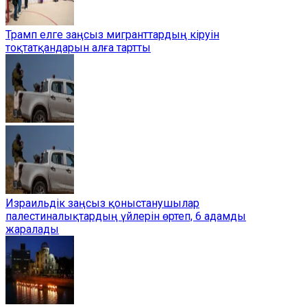
Трамп елге заңсыз мигранттардың кіруін
тоқтатқандарын алға тартты
Израильдік заңсыз қоныстанушылар
палестиналықтардың үйлерін өртеп, 6 адамды
жаралады