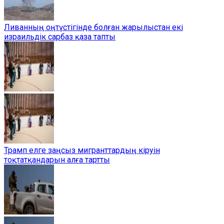
Ливанның оңтүстігінде болған жарылыстан екі
израильдік сарбаз қаза тапты
Трамп елге заңсыз мигранттардың кіруін
тоқтатқандарын алға тартты