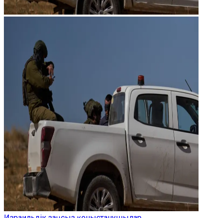
Израильдік заңсыз қоныстанушылар