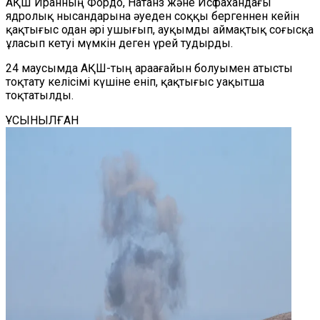
АҚШ Иранның Фордо, Натанз және Исфахандағы
ядролық нысандарына әуеден соққы бергеннен кейін
қақтығыс одан әрі ушығып, ауқымды аймақтық соғысқа
ұласып кетуі мүмкін деген үрей тудырды.
24 маусымда АҚШ-тың араағайын болуымен атысты
тоқтату келісімі күшіне еніп, қақтығыс уақытша
тоқтатылды.
ҰСЫНЫЛҒАН