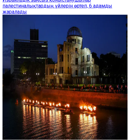
палестиналықтардың үйлерін өртеп, 6 адамды
жаралады