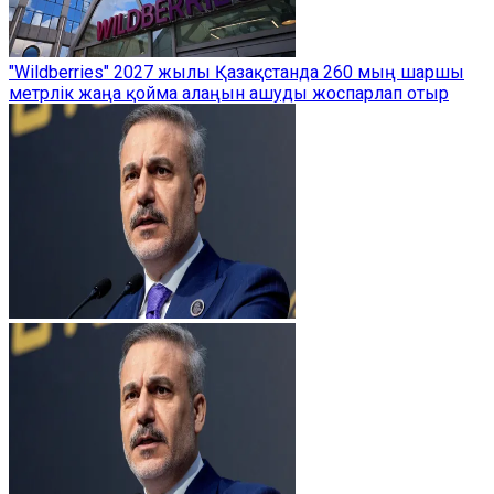
"Wildberries" 2027 жылы Қазақстанда 260 мың шаршы
метрлік жаңа қойма алаңын ашуды жоспарлап отыр