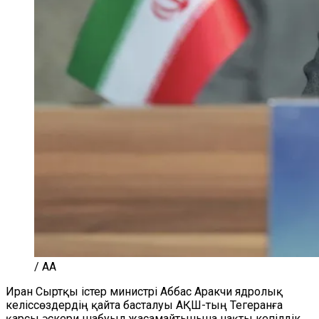
/ AA
Иран Сыртқы істер министрі Аббас Аракчи ядролық
келіссөздердің қайта басталуы АҚШ-тың Тегеранға
қарсы әскери шабуыл жасамайтынына нақты кепілдік