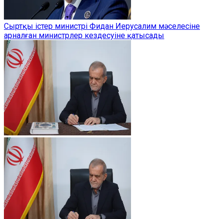
Сыртқы істер министрі Фидан Иерусалим мәселесіне
арналған министрлер кездесуіне қатысады