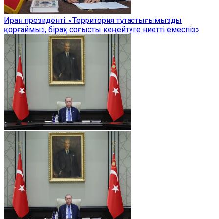
Иран президенті: «Территория тұтастығымызды
қорғаймыз, бірақ соғысты кеңейтуге ниетті емеспіз»