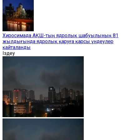
Хиросимада АҚШ-тың ядролық шабуылының 81
жылдығында ядролық қаруға қарсы үндеулер
қайталанды
Іздеу