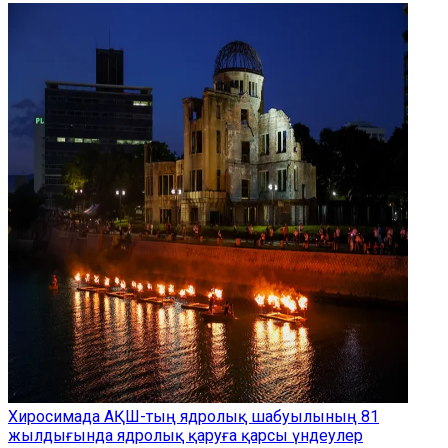
Хиросимада АҚШ-тың ядролық шабуылының 81
жылдығында ядролық қаруға қарсы үндеулер