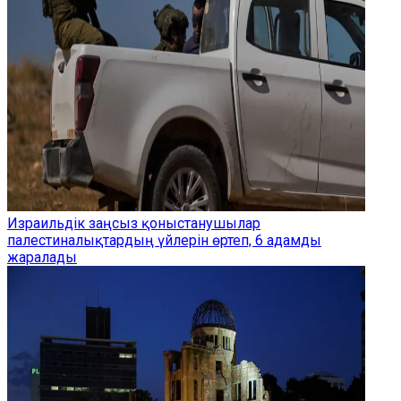
Израильдік заңсыз қоныстанушылар
палестиналықтардың үйлерін өртеп, 6 адамды
жаралады