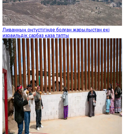
Ливанның оңтүстігінде болған жарылыстан екі
израильдік сарбаз қаза тапты