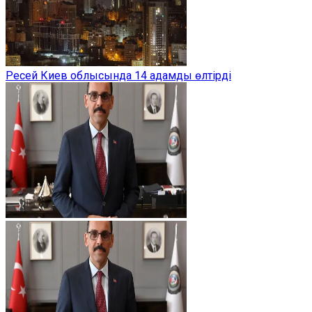
Ресей Киев облысында 14 адамды өлтірді