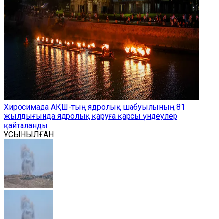
Хиросимада АҚШ-тың ядролық шабуылының 81
жылдығында ядролық қаруға қарсы үндеулер
қайталанды
ҰСЫНЫЛҒАН