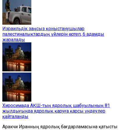
Израильдік заңсыз қоныстанушылар
палестиналықтардың үйлерін өртеп, 6 адамды
жаралады
Хиросимада АҚШ-тың ядролық шабуылының 81
жылдығында ядролық қаруға қарсы үндеулер
қайталанды
Аракчи Иранның ядролық бағдарламасына қатысты