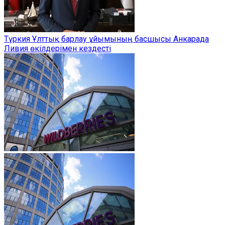
Түркия Ұлттық барлау ұйымының басшысы Анкарада
Ливия өкілдерімен кездесті