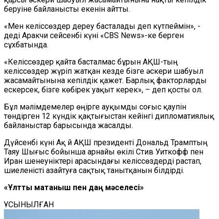
беруіне байланысты екенін айтты.
«Мен келіссөздер дереу басталады деп күтпеймін», -
деді Аракчи сейсенбі күні «CBS News»-ке берген
сұхбатында.
«Келіссөздер қайта басталмас бұрын АҚШ-тың
келіссөздер жүріп жатқан кезде бізге әскери шабуыл
жасамайтынына кепілдік қажет. Барлық факторларды
ескерсек, бізге көбірек уақыт керек», – деп қосты ол.
Бұл мәлімдемелер өңірге ауқымды соғыс қаупін
төндірген 12 күндік қақтығыстан кейінгі дипломатиялық
байланыстар барысында жасалды.
Дүйсенбі күні Ақ Үй АҚШ президенті Дональд Трамптың
Таяу Шығыс бойынша арнайы өкілі Стив Уиткофф пен
Иран шенеуніктері арасындағы келіссөздерді растап,
шиеленісті азайтуға сақтық танытқанын білдірді.
«Ұлттық мақтаныш пен даңқ мәселесі»
ҰСЫНЫЛҒАН