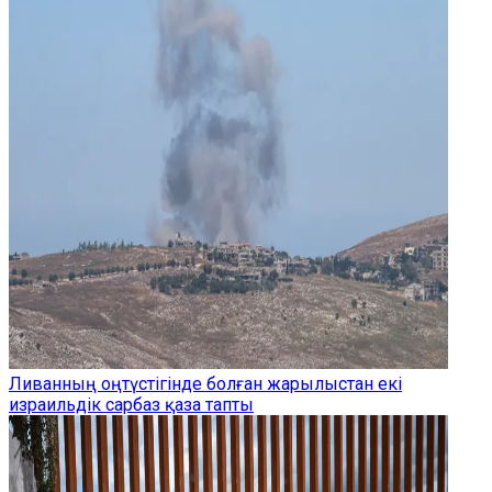
Ливанның оңтүстігінде болған жарылыстан екі
израильдік сарбаз қаза тапты