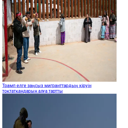
Трамп елге заңсыз мигранттардың кіруін
тоқтатқандарын алға тартты