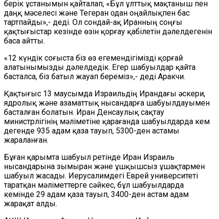
берік ұстанымын қайталап, «Бұл ұлттық мақтаныш пен
даңқ мәселесі және Тегеран одан оңайлықпен бас
тартпайды»,- деді. Ол сондай-ақ Иранның соңғы
қақтығыстар кезінде өзін қорғау қабілетін дәлелдегенін
баса айтты.
«12 күндік соғыста біз өз егемендігімізді қорғай
алатынымызды дәлелдедік. Егер шабуылдар қайта
басталса, біз батыл жауап береміз»,- деді Аракчи.
Қақтығыс 13 маусымда Израильдің Ирандағы әскери,
ядролық және азаматтық нысандарға шабуылдауымен
басталған болатын. Иран Денсаулық сақтау
министрлігінің мәліметіне қарағанда шабуылдарда кем
дегенде 935 адам қаза тауып, 5300-ден астамы
жараланған.
Бұған қарымта шабуыл ретінде Иран Израиль
нысандарына зымыран және ұшқышсыз ұшақтармен
шабуыл жасады. Иерусалимдегі Еврей университеті
таратқан мәліметтерге сәйкес, бұл шабуылдарда
кемінде 29 адам қаза тауып, 3400-ден астам адам
жарақат алды.