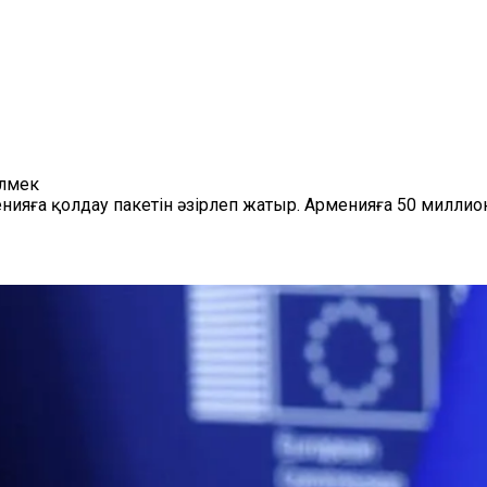
өлмек
ияға қолдау пакетін әзірлеп жатыр. Арменияға 50 миллио