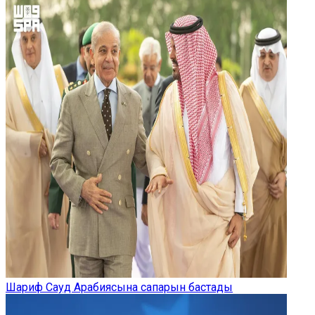
Шариф Сауд Арабиясына сапарын бастады