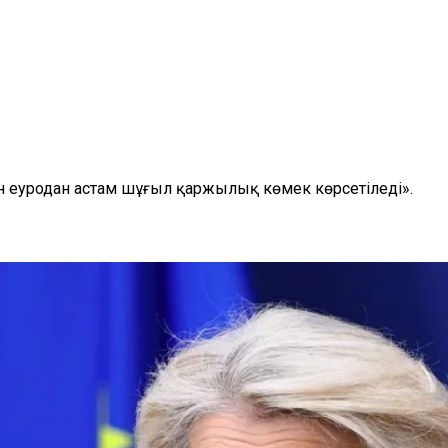
н еуродан астам шұғыл қаржылық көмек көрсетіледі».