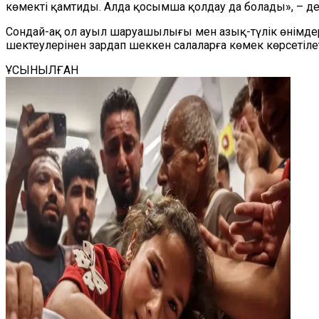
көмекті қамтиды. Алда қосымша қолдау да болады», – де
Сондай-ақ ол ауыл шаруашылығы мен азық-түлік өнімдер
шектеулерінен зардап шеккен салаларға көмек көрсетілет
ҰСЫНЫЛҒАН