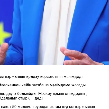
ыл қаржылық қолдау көрсететінін мәлімдеді.
йлескеннен кейін жазбаша мәлімдеме жасады.
былдауға болмайды. Мәскеу армян өнімдерінің
даланып отыр», – деді.
ұл пакет 50 миллион еуродан астам шұғыл қаржылық