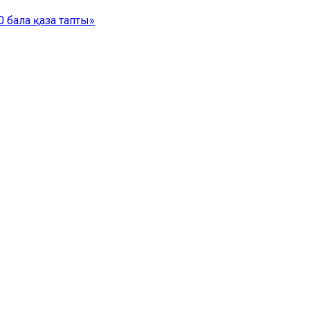
 бала қаза тапты»