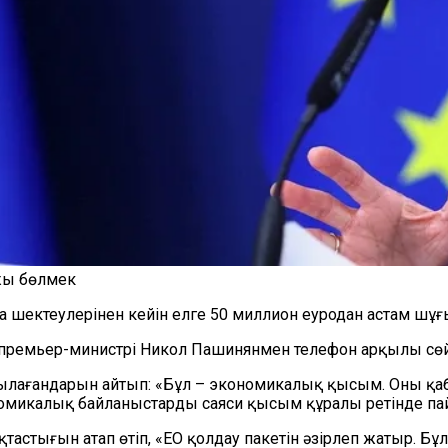
жы бөлмек
а шектеулерінен кейін елге 50 миллион еуродан астам шұғ
 премьер-министрі Никол Пашинянмен телефон арқылы сө
қылағандарын айтып: «Бұл – экономикалық қысым. Оны қа
микалық байланыстарды саяси қысым құралы ретінде пай
астығын атап өтіп, «ЕО қолдау пакетін әзірлеп жатыр. Б