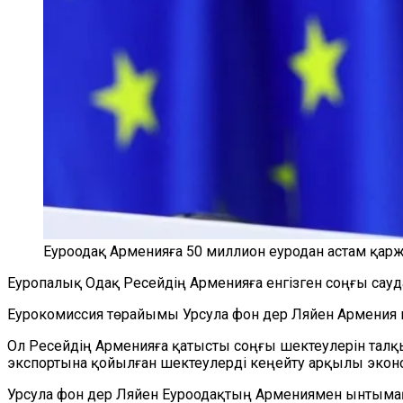
Еуроодақ Арменияға 50 миллион еуродан астам қар
Еуропалық Одақ Ресейдің Арменияға енгізген соңғы сауд
Еурокомиссия төрайымы Урсула фон дер Ляйен Армения
Ол Ресейдің Арменияға қатысты соңғы шектеулерін тал
экспортына қойылған шектеулерді кеңейту арқылы эконо
Урсула фон дер Ляйен Еуроодақтың Армениямен ынтымақт