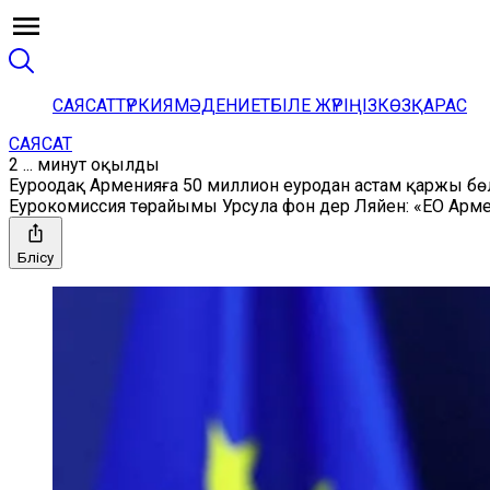
САЯСАТ
ТҮРКИЯ
МӘДЕНИЕТ
БІЛЕ ЖҮРІҢІЗ
КӨЗҚАРАС
САЯСАТ
2 ... минут оқылды
Еуроодақ Арменияға 50 миллион еуродан астам қаржы б
Еурокомиссия төрайымы Урсула фон дер Ляйен: «ЕО Армен
Бөлісу