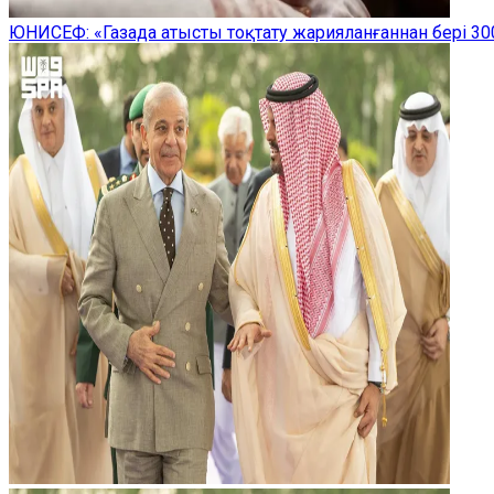
ЮНИСЕФ: «Газада атысты тоқтату жарияланғаннан бері 300