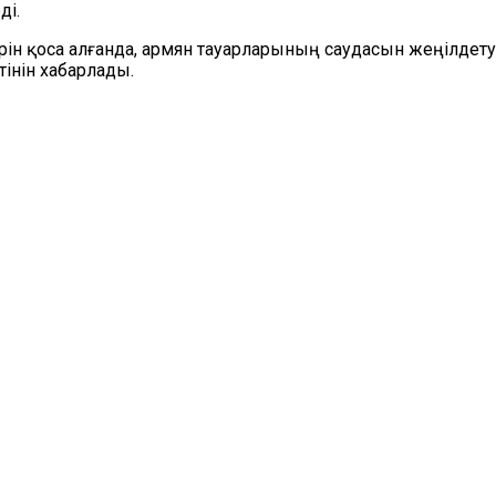
ді.
ін қоса алғанда, армян тауарларының саудасын жеңілдет
інін хабарлады.