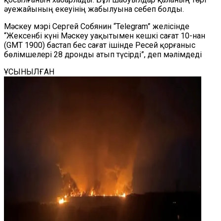
әуежайының екеуінің жабылуына себеп болды.
Мәскеу мэрі Сергей Собянин “Telegram” желісінде
“Жексенбі күні Мәскеу уақытымен кешкі сағат 10-нан
(GMT 1900) бастап бес сағат ішінде Ресей қорғаныс
бөлімшелері 28 дронды атып түсірді”, деп мәлімдеді
ҰСЫНЫЛҒАН