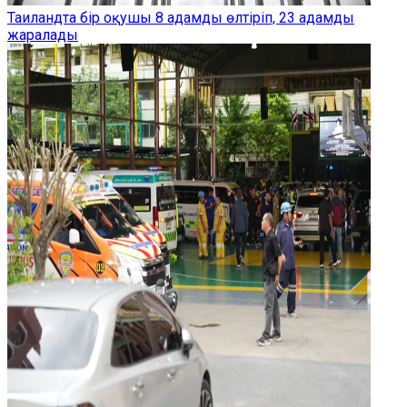
Таиландта бір оқушы 8 адамды өлтіріп, 23 адамды
жаралады