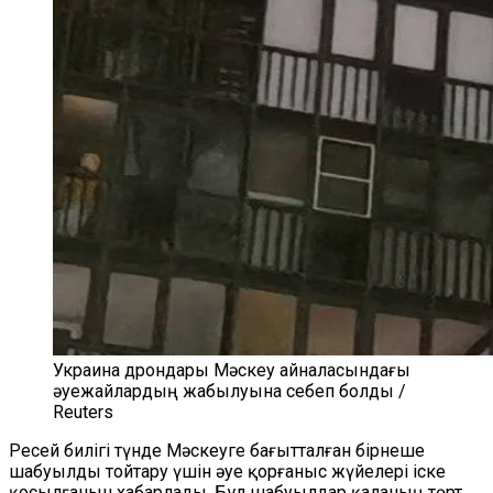
Украина дрондары Мәскеу айналасындағы
әуежайлардың жабылуына себеп болды /
Reuters
Ресей билігі түнде Мәскеуге бағытталған бірнеше
шабуылды тойтару үшін әуе қорғаныс жүйелері іске
қосылғанын хабарлады. Бұл шабуылдар қаланың төрт