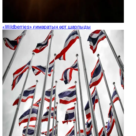
«Wildberries» ғимаратын өрт шарпыды