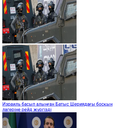
Израиль басып алынған Батыс Шериядағы босқын
лагеріне рейд жүргізді