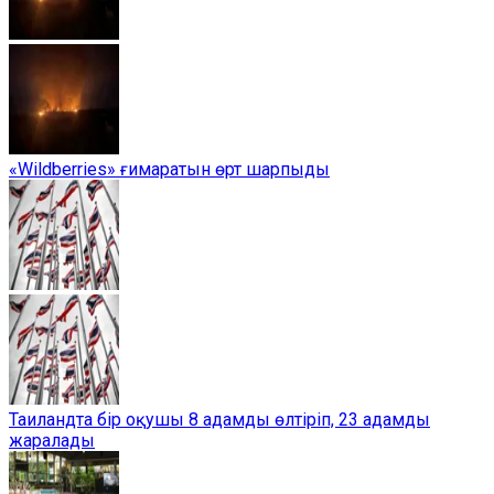
«Wildberries» ғимаратын өрт шарпыды
Таиландта бір оқушы 8 адамды өлтіріп, 23 адамды
жаралады