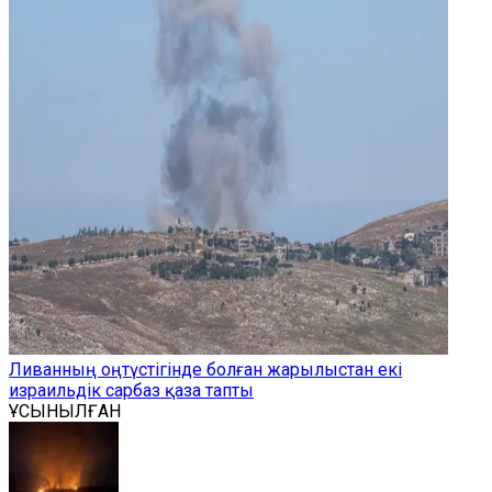
Ливанның оңтүстігінде болған жарылыстан екі
израильдік сарбаз қаза тапты
ҰСЫНЫЛҒАН