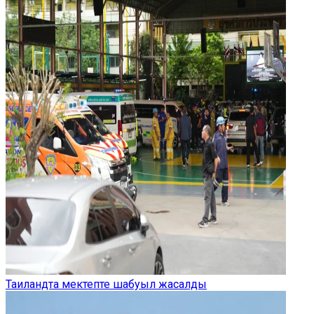
Таиландта мектепте шабуыл жасалды