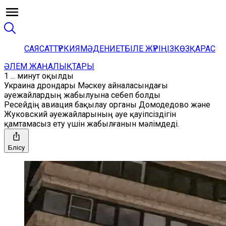
САЯСАТ
ТҮРКИЯ
МӘДЕНИЕТ
БІЛЕ ЖҮРІҢІЗ
КӨЗҚАРАС
ӘЛЕМ ЖАҢАЛЫҚТАРЫ
1 ... минут оқылды
Украина дрондары Мәскеу айналасындағы
әуежайлардың жабылуына себеп болды
Ресейдің авиация бақылау органы Домодедово және
Жуковский әуежайларының әуе қауіпсіздігін
қамтамасыз ету үшін жабылғанын мәлімдеді.
Бөлісу