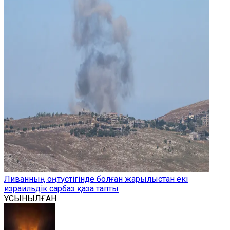
Ливанның оңтүстігінде болған жарылыстан екі
израильдік сарбаз қаза тапты
ҰСЫНЫЛҒАН