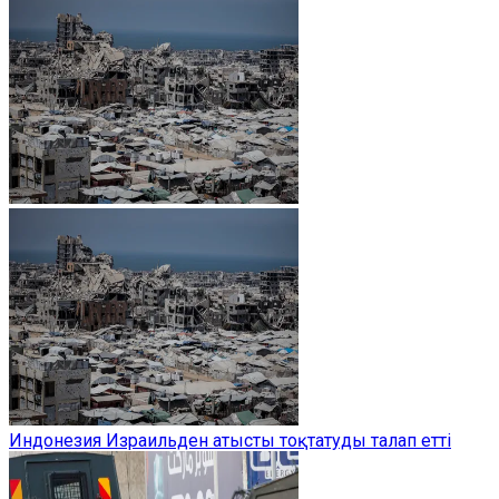
Индонезия Израильден атысты тоқтатуды талап етті