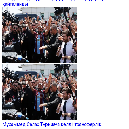
қайталанды
Мұхаммед Салах Түркияға келді: трансферлік