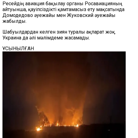
Ресейдің авиация бақылау органы Росавиацияның
айтуынша, қауіпсіздікті қамтамасыз ету мақсатында
Домодедово әуежайы мен Жуковский әуежайы
жабылды.
Шабуылдардан келген зиян туралы ақпарат жоқ.
Украина да әлі мәлімдеме жасамады.
ҰСЫНЫЛҒАН