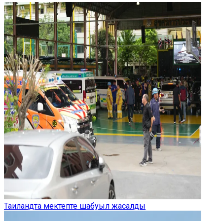
Таиландта мектепте шабуыл жасалды