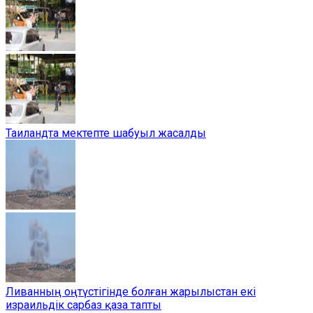
Таиландта мектепте шабуыл жасалды
Ливанның оңтүстігінде болған жарылыстан екі
израильдік сарбаз қаза тапты