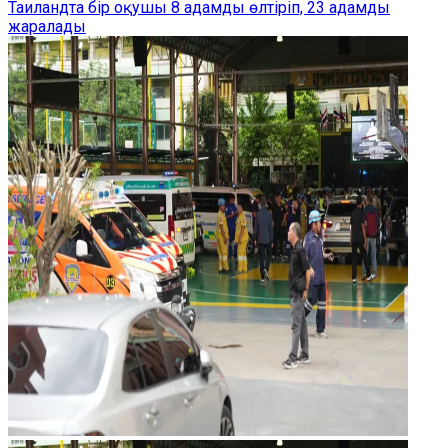
Таиландта бір оқушы 8 адамды өлтіріп, 23 адамды
жаралады