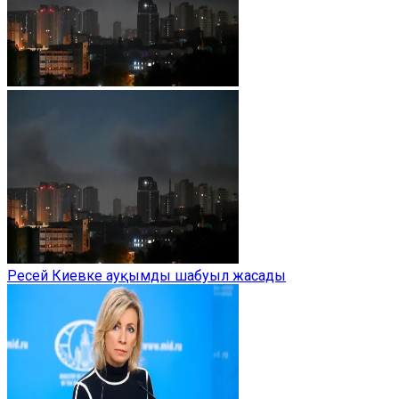
Ресей Киевке ауқымды шабуыл жасады