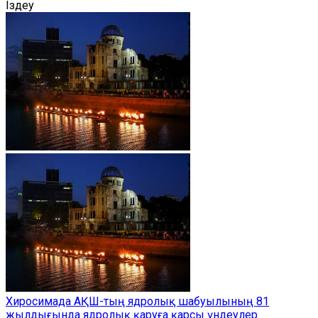
Іздеу
Хиросимада АҚШ-тың ядролық шабуылының 81
жылдығында ядролық қаруға қарсы үндеулер