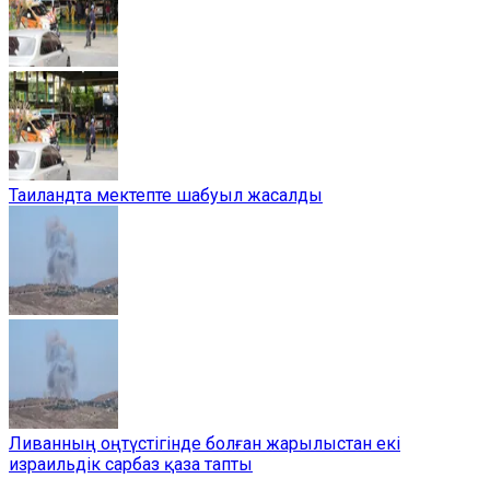
Таиландта мектепте шабуыл жасалды
Ливанның оңтүстігінде болған жарылыстан екі
израильдік сарбаз қаза тапты