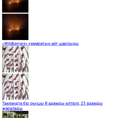
«Wildberries» ғимаратын өрт шарпыды
Таиландта бір оқушы 8 адамды өлтіріп, 23 адамды
жаралады