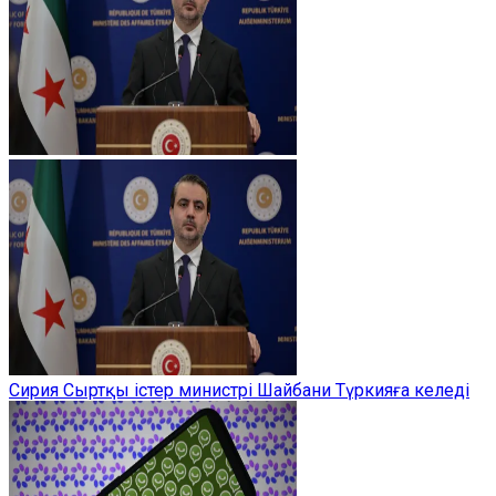
Сирия Сыртқы істер министрі Шайбани Түркияға келеді