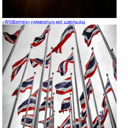
«Wildberries» ғимаратын өрт шарпыды