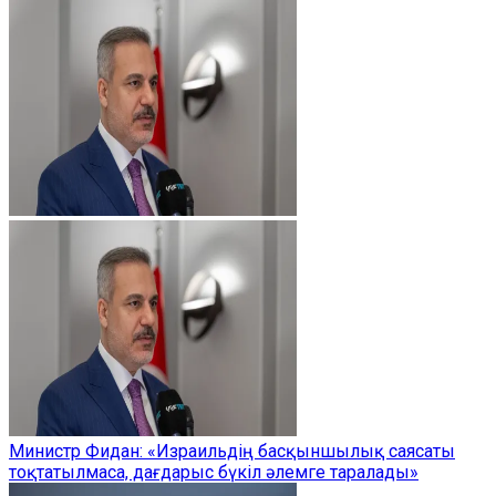
Министр Фидан: «Израильдің басқыншылық саясаты
тоқтатылмаса, дағдарыс бүкіл әлемге таралады»