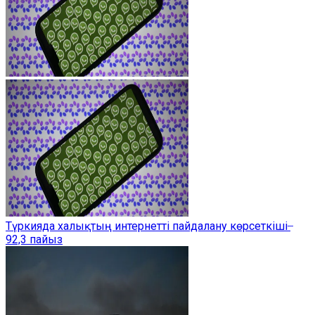
Түркияда халықтың интернетті пайдалану көрсеткіші ̶
92,3 пайыз