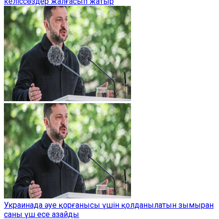
келіссөздер жалғасып жатыр
Украинада әуе қорғанысы үшін қолданылатын зымыран
саны үш есе азайды