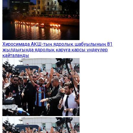
Хиросимада АҚШ-тың ядролық шабуылының 81
жылдығында ядролық қаруға қарсы үндеулер
қайталанды