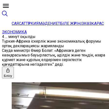
САЯСАТ
ТҮРКИЯ
МӘДЕНИЕТ
БІЛЕ ЖҮРІҢІЗ
КӨЗҚАРАС
ЭКОНОМИКА
4 ... минут оқылды
Түркия-Африка іскерлік және экономикалық форумы
ортақ декларациясы жарияланды
Сауда министрі Өмер Болат: «Африкаға деген
көзқарасымыз бауырластық, әділдік және теңдік, өзара
құрмет және құрлық елдерімен серіктестік
қағидаттарына негізделген." деді.
Бөлісу