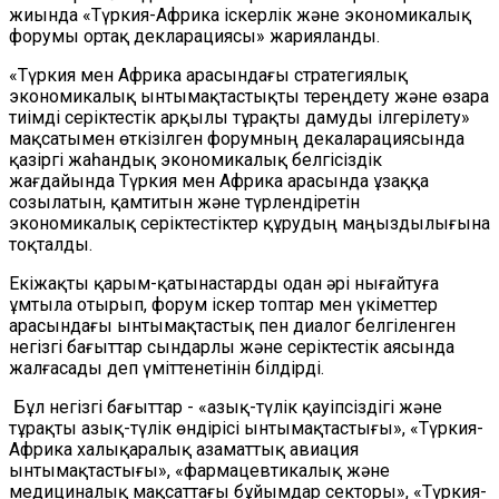
жиында «Түркия-Африка іскерлік және экономикалық
форумы ортақ декларациясы» жарияланды.
«Түркия мен Африка арасындағы стратегиялық
экономикалық ынтымақтастықты тереңдету және өзара
тиімді серіктестік арқылы тұрақты дамуды ілгерілету»
мақсатымен өткізілген форумның декаларациясында
қазіргі жаһандық экономикалық белгісіздік
жағдайында Түркия мен Африка арасында ұзаққа
созылатын, қамтитын және түрлендіретін
экономикалық серіктестіктер құрудың маңыздылығына
тоқталды.
Екіжақты қарым-қатынастарды одан әрі нығайтуға
ұмтыла отырып, форум іскер топтар мен үкіметтер
арасындағы ынтымақтастық пен диалог белгіленген
негізгі бағыттар сындарлы және серіктестік аясында
жалғасады деп үміттенетінін білдірді.
Бұл негізгі бағыттар - «азық-түлік қауіпсіздігі және
тұрақты азық-түлік өндірісі ынтымақтастығы», «Түркия-
Африка халықаралық азаматтық авиация
ынтымақтастығы», «фармацевтикалық және
медициналық мақсаттағы бұйымдар секторы», «Түркия-