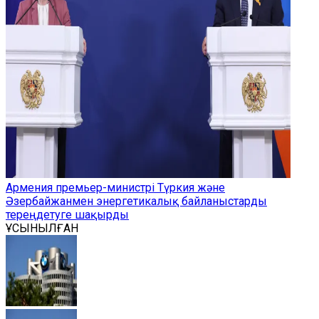
Армения премьер-министрі Түркия және
Әзербайжанмен энергетикалық байланыстарды
тереңдетуге шақырды
ҰСЫНЫЛҒАН