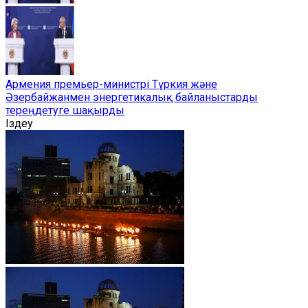
Армения премьер-министрі Түркия және
Әзербайжанмен энергетикалық байланыстарды
тереңдетуге шақырды
Іздеу