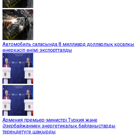
Автомобиль саласында 8 миллиард долларлық қосалқы
өнеркәсіп өнімі экспортталды
Армения премьер-министрі Түркия және
Әзербайжанмен энергетикалық байланыстарды
тереңдетуге шақырды