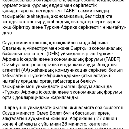
құрмет және құрлық елдерімен серіктестік
қағидаттарына негізделген. TABEF саммитіміздің
тақырыбы жаһандық экономикалық белгісіздікте
жолды жалғастыру, жаһандық сын-қатерлерге қарсы
күш біріктіру және Түркия-Африка серіктестігін нығайту»
деді.
Сауда министрлігінің қонақжайлығында Африка
Одағының үйлестіруімен және Сыртқы экономикалық
байланыстар кеңесі (DEİK) ұйымдастырған Түркия-
Африка іскерлік және экономикалық форумы (TABEF)
Стамбул конгресс орталығында жалғасуда. Анадолы
агенттігі (AA) жаһандық коммуникация серіктесі болып
табылатын «Түркия-Африка қарым-қатынастарын
нығайту арқылы ортақ табыстарды бөлісу»
тақырыбымен ұйымдастырылған форум аясында
«Түркия-Африка іскерлік және экономикалық форумы
ортақ декларациясы» жарияланды.
Шара үшін ұйымдастырылған жиналыста сөз сөйлеген
Сауда министрі Өмер Болат бүгін басталып, ертең
аяқталатын ауқымды жиынға Африканың 27 елінен
және 4 аймақтық ұйымнан 28 министр, көптеген