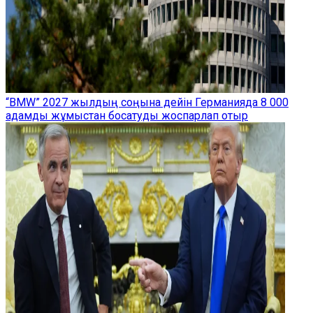
“BMW” 2027 жылдың соңына дейін Германияда 8 000
адамды жұмыстан босатуды жоспарлап отыр