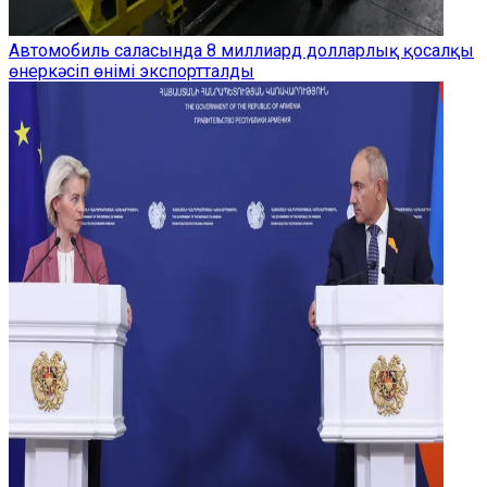
Автомобиль саласында 8 миллиард долларлық қосалқы
өнеркәсіп өнімі экспортталды