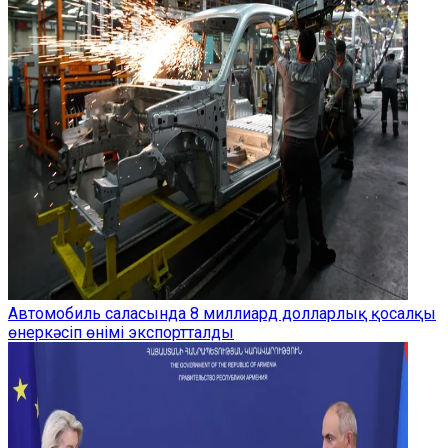
Автомобиль саласында 8 миллиард долларлық қосалқы
өнеркәсіп өнімі экспортталды