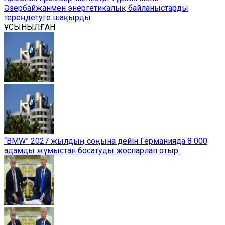
Әзербайжанмен энергетикалық байланыстарды
тереңдетуге шақырды
ҰСЫНЫЛҒАН
“BMW” 2027 жылдың соңына дейін Германияда 8 000
адамды жұмыстан босатуды жоспарлап отыр