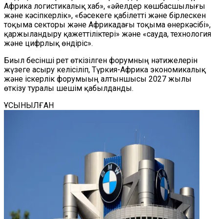
Африка логистикалық хаб», «әйелдер көшбасшылығы
және кәсіпкерлік», «бәсекеге қабілетті және бірлескен
тоқыма секторы және Африкадағы тоқыма өнеркәсібі»,
қаржыландыру қажеттіліктері» және «сауда, технология
және цифрлық өндіріс».
Биыл бесінші рет өткізілген форумның нәтижелерін
жүзеге асыру келісіліп, Түркия-Африка экономикалық
және іскерлік форумыың алтыншысы 2027 жылы
өткізу туралы шешім қабылданды.
ҰСЫНЫЛҒАН