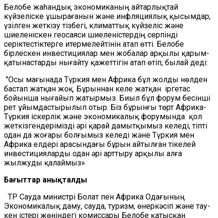
Белобе жаһандық экономиканың айтарлықтай
күйзеліске ұшырағанын және инфляциялық қысымдар,
үзілген жеткізу тізбегі, климаттық күйзеліс және
шиеленіскен геосаяси шиеленістердің серпінді
серіктестіктерге итермелейтінін атап өтті. Белобе
бірлескен инвестициялар мен жобалар арқылы қарым-
қатынастарды нығайту қажеттігін атап өтіп, былай деді:
"Осы мағынада Түркия мен Африка бұл жолды нөлден
бастап жатқан жоқ. Бұрыннан келе жатқан іргетас
бойынша нығайып жатырмыз. Биыл бұл форум бесінші
рет ұйымдастырылып отыр. Біз бұрынғы төрт Африка-
Түркия іскерлік және экономикалық форумында қол
жеткізгендерімізді әрі қарай дамытқымыз келеді, тіпті
одан да жоғары болғымыз келеді және Түркия мен
Африка елдері арасындағы бұрын айтылған тікелей
инвестицияларды одан әрі арттыру арқылы алға
жылжуды қалаймыз»
Бағыттар анықталды
ТР Сауда министрі Болат пен Африка Одағының
Экономикалық даму, сауда, туризм, өнеркәсіп және тау-
кен істері жөніндегі комиссары Белобе қатысқан