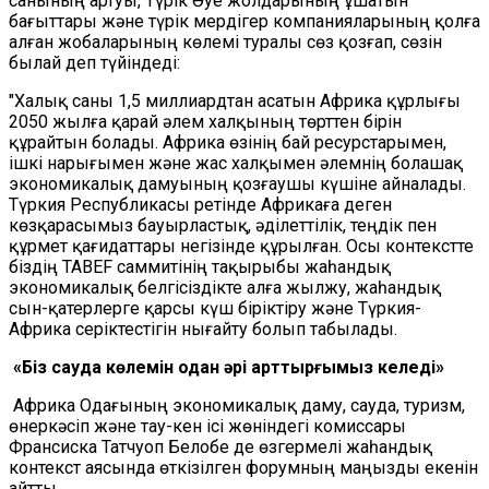
санының артуы, Түрік Әуе жолдарының ұшатын
бағыттары және түрік мердігер компанияларының қолға
алған жобаларының көлемі туралы сөз қозғап, сөзін
былай деп түйіндеді:
"Халық саны 1,5 миллиардтан асатын Африка құрлығы
2050 жылға қарай әлем халқының төрттен бірін
құрайтын болады. Африка өзінің бай ресурстарымен,
ішкі нарығымен және жас халқымен әлемнің болашақ
экономикалық дамуының қозғаушы күшіне айналады.
Түркия Республикасы ретінде Африкаға деген
көзқарасымыз бауырластық, әділеттілік, теңдік пен
құрмет қағидаттары негізінде құрылған. Осы контекстте
біздің TABEF саммитінің тақырыбы жаһандық
экономикалық белгісіздікте алға жылжу, жаһандық
сын-қатерлерге қарсы күш біріктіру және Түркия-
Африка серіктестігін нығайту болып табылады.
«Біз сауда көлемін одан әрі арттырғымыз келеді»
Африка Одағының экономикалық даму, сауда, туризм,
өнеркәсіп және тау-кен ісі жөніндегі комиссары
Франсиска Татчуоп Белобе де өзгермелі жаһандық
контекст аясында өткізілген форумның маңызды екенін
айтты.