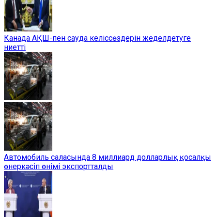
Канада АҚШ-пен сауда келіссөздерін жеделдетуге
ниетті
Автомобиль саласында 8 миллиард долларлық қосалқы
өнеркәсіп өнімі экспортталды