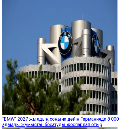
“BMW” 2027 жылдың соңына дейін Германияда 8 000
адамды жұмыстан босатуды жоспарлап отыр