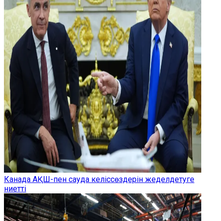
Канада АҚШ-пен сауда келіссөздерін жеделдетуге
ниетті