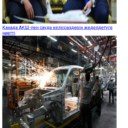
Канада АҚШ-пен сауда келіссөздерін жеделдетуге
ниетті