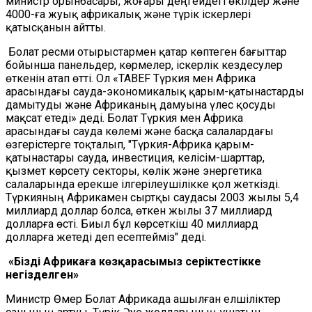
министр орынбасары, жоғары деңгейдегі өкілдер және
4000-ға жуық африкалық және түрік іскерлері
қатысқанын айтты.
Болат ресми отырыстармен қатар көптеген бағыттар
бойынша панельдер, көрмелер, іскерлік кездесулер
өткенін атап өтті. Ол «TABEF Түркия мен Африка
арасындағы сауда-экономикалық қарым-қатынастарды
дамытуды және Африканың дамуына үлес қосуды
мақсат етеді» деді. Болат Түркия мен Африка
арасындағы сауда көлемі және басқа салалардағы
өзгерістерге тоқталып, "Түркия-Африка қарым-
қатынастары сауда, инвестиция, келісім-шарттар,
қызмет көрсету секторы, көлік және энергетика
салаларында ерекше ілгерілеушілікке қол жеткізді.
Түркияның Африкамен сыртқы саудасы 2003 жылы 5,4
миллиард доллар болса, өткен жылы 37 миллиард
долларға өсті. Биыл бұл көрсеткіш 40 миллиард
долларға жетеді деп есептейміз" деді.
«Біздің Африкаға көзқарасымыз серіктестікке
негізделген»
Министр Өмер Болат Африкада ашылған елшіліктер