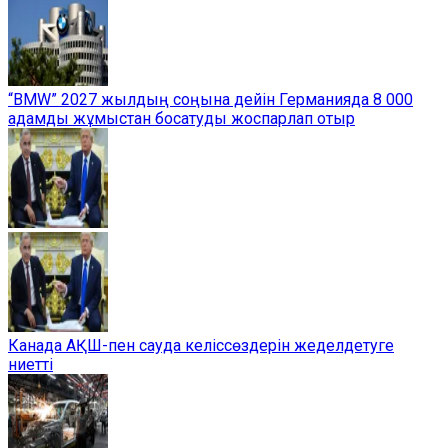
“BMW” 2027 жылдың соңына дейін Германияда 8 000
адамды жұмыстан босатуды жоспарлап отыр
Канада АҚШ-пен сауда келіссөздерін жеделдетуге
ниетті