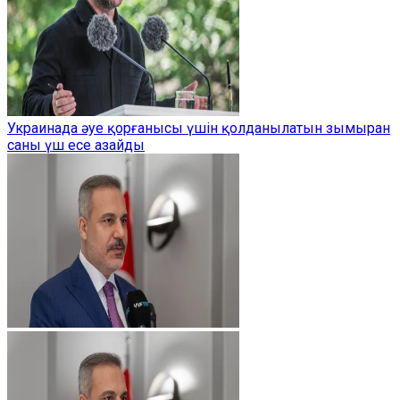
Украинада әуе қорғанысы үшін қолданылатын зымыран
саны үш есе азайды