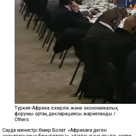
Түркия-Африка іскерлік және экономикалық
форумы ортақ декларациясы жарияланды /
Others
Сауда министрі Өмер Болат: «Африкаға деген
көзқарасымыз бауырластық, әділдік және теңдік, өзара