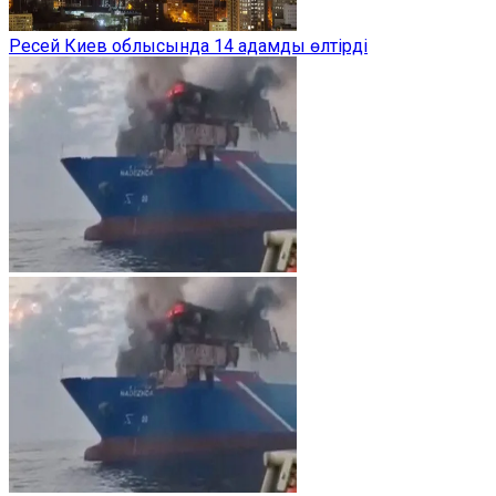
Ресей Киев облысында 14 адамды өлтірді