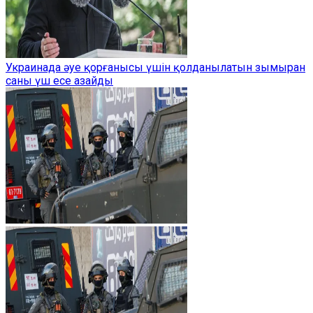
Украинада әуе қорғанысы үшін қолданылатын зымыран
саны үш есе азайды