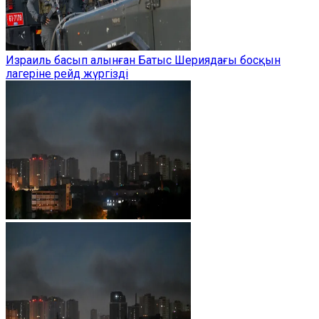
Израиль басып алынған Батыс Шериядағы босқын
лагеріне рейд жүргізді