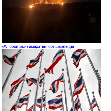
«Wildberries» ғимаратын өрт шарпыды