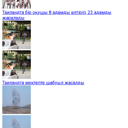
Таиландта бір оқушы 8 адамды өлтіріп, 23 адамды
жаралады
Таиландта мектепте шабуыл жасалды