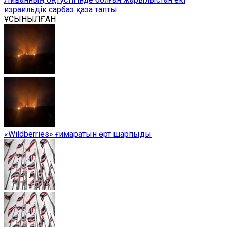
израильдік сарбаз қаза тапты
ҰСЫНЫЛҒАН
«Wildberries» ғимаратын өрт шарпыды