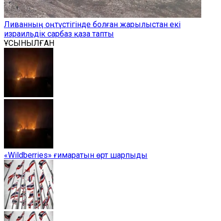
Ливанның оңтүстігінде болған жарылыстан екі
израильдік сарбаз қаза тапты
ҰСЫНЫЛҒАН
«Wildberries» ғимаратын өрт шарпыды