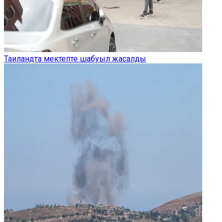
Таиландта мектепте шабуыл жасалды