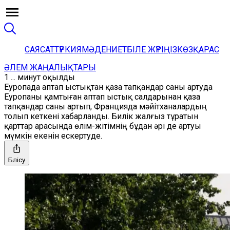
САЯСАТ
ТҮРКИЯ
МӘДЕНИЕТ
БІЛЕ ЖҮРІҢІЗ
КӨЗҚАРАС
ӘЛЕМ ЖАҢАЛЫҚТАРЫ
1 ... минут оқылды
Еуропада аптап ыстықтан қаза тапқандар саны артуда
Еуропаны қамтыған аптап ыстық салдарынан қаза
тапқандар саны артып, Францияда мәйітханалардың
толып кеткені хабарланды. Билік жалғыз тұратын
қарттар арасында өлім-жітімнің бұдан әрі де артуы
мүмкін екенін ескертуде.
Бөлісу