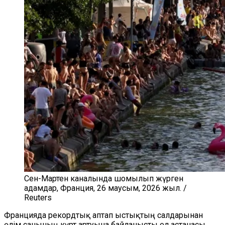
Сен-Мартен каналында шомылып жүрген
адамдар, Франция, 26 маусым, 2026 жыл. /
Reuters
Францияда рекордтық аптап ыстықтың салдарынан
өлім санының күрт артуына байланысты ел астанасы