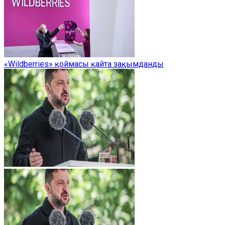
«Wildberries» қоймасы қайта зақымданды