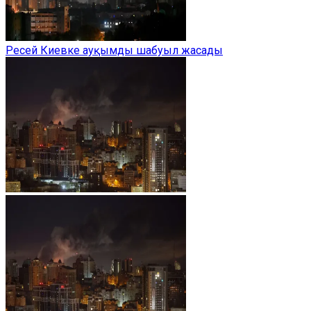
Ресей Киевке ауқымды шабуыл жасады