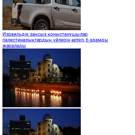
Израильдік заңсыз қоныстанушылар
палестиналықтардың үйлерін өртеп, 6 адамды
жаралады