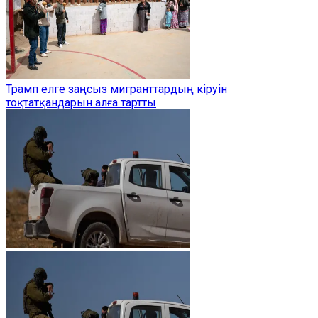
Трамп елге заңсыз мигранттардың кіруін
тоқтатқандарын алға тартты