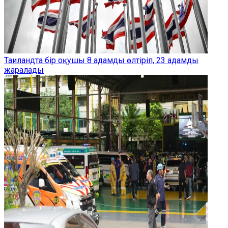
Таиландта бір оқушы 8 адамды өлтіріп, 23 адамды
жаралады