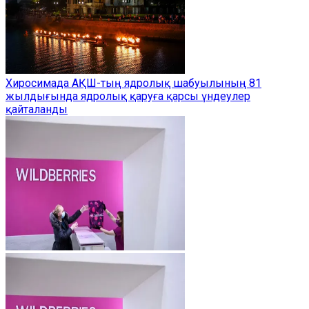
Хиросимада АҚШ-тың ядролық шабуылының 81
жылдығында ядролық қаруға қарсы үндеулер
қайталанды