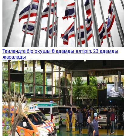
Таиландта бір оқушы 8 адамды өлтіріп, 23 адамды
жаралады