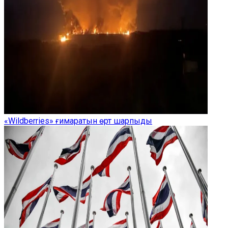
«Wildberries» ғимаратын өрт шарпыды