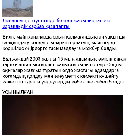
Ливанның оңтүстігінде болған жарылыстан екі
израильдік сарбаз қаза тапты
Билік мәйітханаларда орын қалмағандықтан уақытша
салқындату қондырғыларын орнатып, мәйіттерді
көршілес өңірлерге тасымалдауға мәжбүр болды.
Бұл жағдай 2003 жылы 15 мың адамның өмірін қиған
тарихи аптап ыстықпен салыстырылып отыр. Соңғы
оқиғалар жалғыз тұратын егде жастағы адамдарға
қоғамдық қолдау мен әлеуметтік көмекті күшейту
қажеттігі туралы үндеулердің көбеюіне себеп болды.
ҰСЫНЫЛҒАН