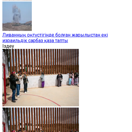
Ливанның оңтүстігінде болған жарылыстан екі
израильдік сарбаз қаза тапты
Іздеу