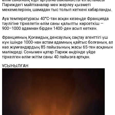
Париждегі мәйітханалар мен жерлеу қызметі
мекемелерінің шамадан тыс толып кеткені хабарланды.
Ауа температурасы 40°C-тан асқан кезеңде Францияда
тәулігіне тіркелетін өлім саны қалыпты көрсеткіш —
900–1000 адамнан бірден 1400-ден асып кеткен.
Францияның Қоғамдық денсаулық сақтау агенттігі үш
күн ішінде 1000-нан астам адамның қайтыс болғанын, ал
көз жұмғандардың 85 пайызының жасы 65-тен асқанын
мәлімдеді. Сонымен қатар
Париж өңірінде үй
де
тіркелген өлім-жітім саны 40 пайызға артқан.
ҰСЫНЫЛҒАН