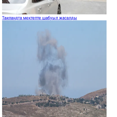
Таиландта мектепте шабуыл жасалды