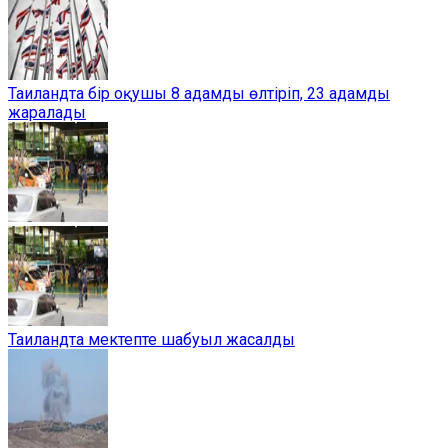
Таиландта бір оқушы 8 адамды өлтіріп, 23 адамды
жаралады
Таиландта мектепте шабуыл жасалды