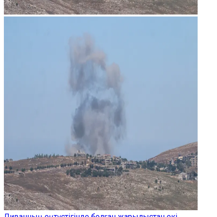
Ливанның оңтүстігінде болған жарылыстан екі