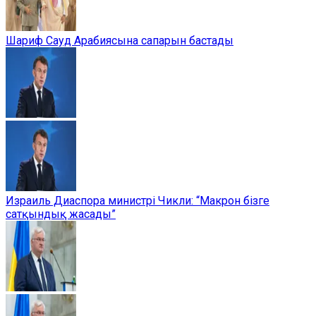
Шариф Сауд Арабиясына сапарын бастады
Израиль Диаспора министрі Чикли: “Макрон бізге
сатқындық жасады”