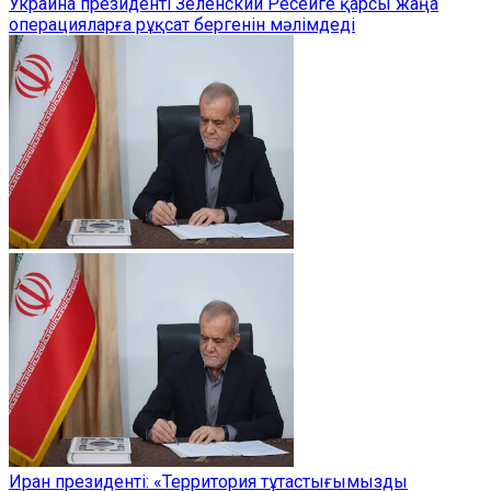
Украина президенті Зеленский Ресейге қарсы жаңа
операцияларға рұқсат бергенін мәлімдеді
Иран президенті: «Территория тұтастығымызды