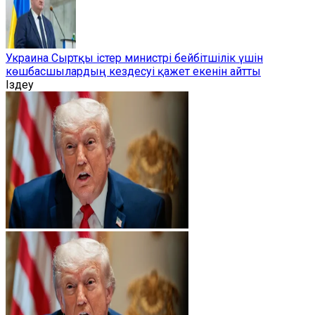
Украина Сыртқы істер министрі бейбітшілік үшін
көшбасшылардың кездесуі қажет екенін айтты
Іздеу