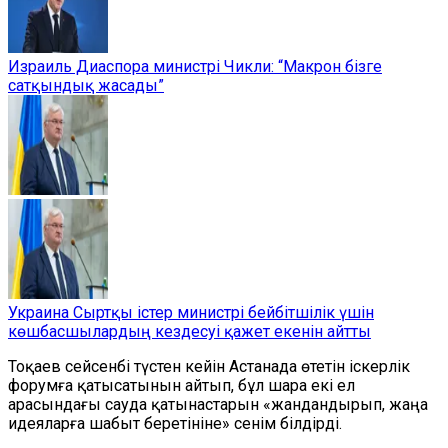
Израиль Диаспора министрі Чикли: “Макрон бізге
сатқындық жасады”
Украина Сыртқы істер министрі бейбітшілік үшін
көшбасшылардың кездесуі қажет екенін айтты
Тоқаев сейсенбі түстен кейін Астанада өтетін іскерлік
форумға қатысатынын айтып, бұл шара екі ел
арасындағы сауда қатынастарын «жандандырып, жаңа
идеяларға шабыт беретініне» сенім білдірді.