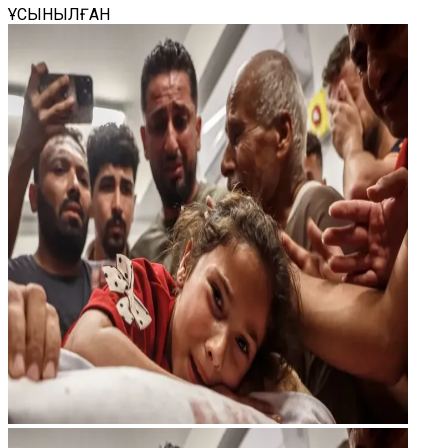
ҰСЫНЫЛҒАН