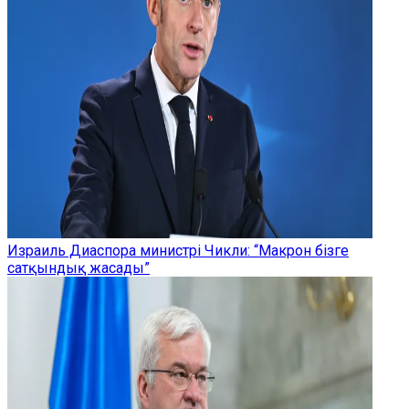
Израиль Диаспора министрі Чикли: “Макрон бізге
сатқындық жасады”