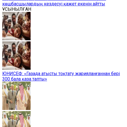
көшбасшылардың кездесуі қажет екенін айтты
ҰСЫНЫЛҒАН
ЮНИСЕФ: «Газада атысты тоқтату жарияланғаннан бері
300 бала қаза тапты»