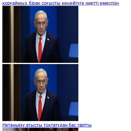
қорғаймыз, бірақ соғысты кеңейтуге ниетті емеспіз»
Нетаньяху атысты тоқтатудан бас тартты