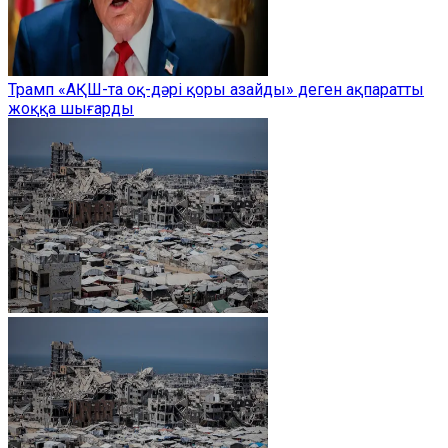
Трамп «АҚШ-та оқ-дәрі қоры азайды» деген ақпаратты
жоққа шығарды