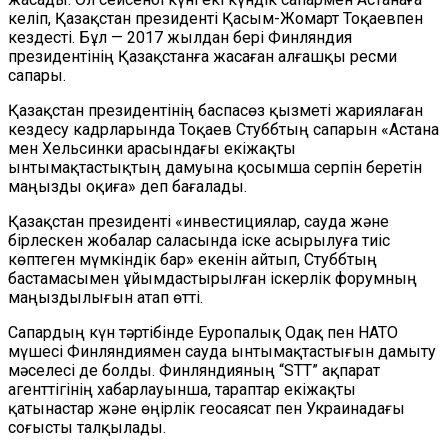
келіп, Қазақстан президенті Қасым-Жомарт Тоқаевпен
кездесті. Бұл — 2017 жылдан бері Финляндия
президентінің Қазақстанға жасаған алғашқы ресми
сапары.
Қазақстан президентінің баспасөз қызметі жариялаған
кездесу кадрларында Тоқаев Стуббтың сапарын «Астана
мен Хельсинки арасындағы екіжақты
ынтымақтастықтың дамуына қосымша серпін беретін
маңызды оқиға» деп бағалады.
Қазақстан президенті «инвестициялар, сауда және
бірлескен жобалар саласында іске асырылуға тиіс
көптеген мүмкіндік бар» екенін айтып, Стуббтың
бастамасымен ұйымдастырылған іскерлік форумның
маңыздылығын атап өтті.
Сапардың күн тәртібінде Еуропалық Одақ пен НАТО
мүшесі Финляндиямен сауда ынтымақтастығын дамыту
мәселесі де болды. Финляндияның “STT” ақпарат
агенттігінің хабарлауынша, тараптар екіжақты
қатынастар және өңірлік геосаясат пен Украинадағы
соғысты талқылады.