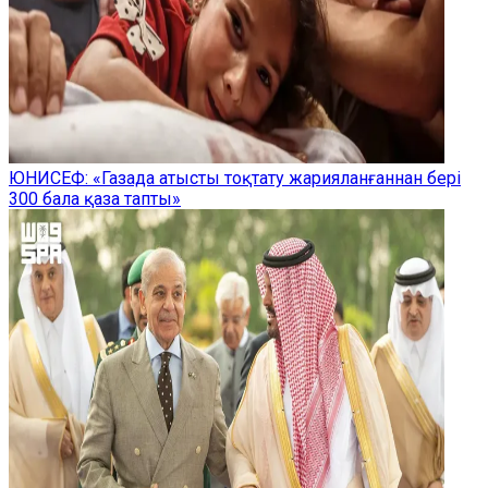
ЮНИСЕФ: «Газада атысты тоқтату жарияланғаннан бері
300 бала қаза тапты»