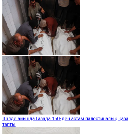
Шілде айында Газада 150-ден астам палестиналық қаза
тапты