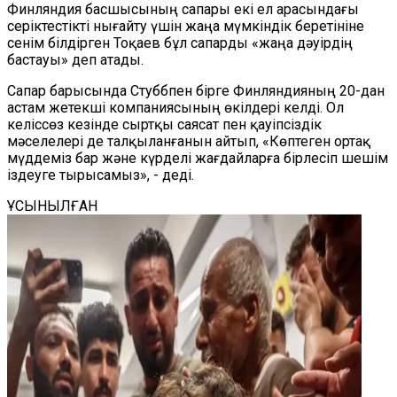
Финляндия басшысының сапары екі ел арасындағы
серіктестікті нығайту үшін жаңа мүмкіндік беретініне
сенім білдірген Тоқаев бұл сапарды «жаңа дәуірдің
бастауы» деп атады.
Сапар барысында Стуббпен бірге Финляндияның 20-дан
астам жетекші компаниясының өкілдері келді. Ол
келіссөз кезінде сыртқы саясат пен қауіпсіздік
мәселелері де талқыланғанын айтып, «Көптеген ортақ
мүддеміз бар және күрделі жағдайларға бірлесіп шешім
іздеуге тырысамыз», - деді.
ҰСЫНЫЛҒАН