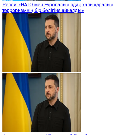
Ресей: «НАТО мен Еуропалық одақ халықаралық
терроризмнің бір бөлігіне айналды»