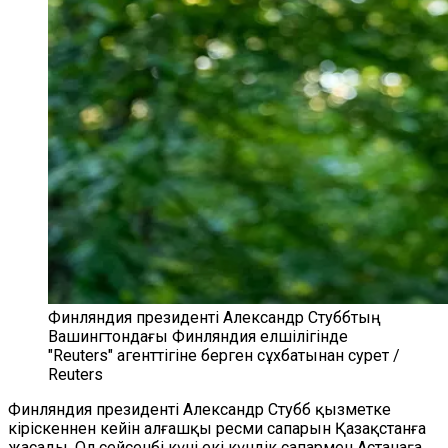
Финляндия президенті Александр Стуббтың
Вашингтондағы Финляндия елшілігінде
"Reuters" агенттігіне берген сұхбатынан сурет /
Reuters
Финляндия президенті Александр Стубб қызметке
кіріскеннен кейін алғашқы ресми сапарын Қазақстанға
жасады. Ол сейсенбі күні екі күндік сапармен Астанаға