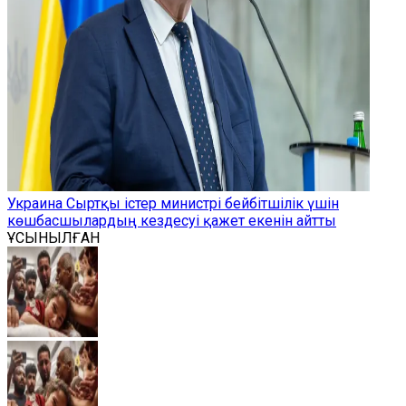
Украина Сыртқы істер министрі бейбітшілік үшін
көшбасшылардың кездесуі қажет екенін айтты
ҰСЫНЫЛҒАН