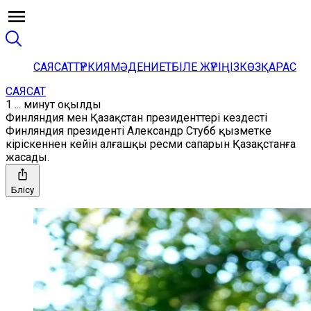
САЯСАТ
ТҮРКИЯ
МӘДЕНИЕТ
БІЛЕ ЖҮРІҢІЗ
КӨЗҚАРАС
САЯСАТ
1 ... минут оқылды
Финляндия мен Қазақстан президенттері кездесті
Финляндия президенті Александр Стубб қызметке
кіріскеннен кейін алғашқы ресми сапарын Қазақстанға
жасады.
Бөлісу