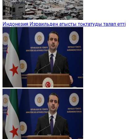
Индонезия Израильден атысты тоқтатуды талап етті