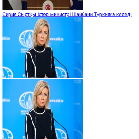
Сирия Сыртқы істер министрі Шайбани Түркияға келеді