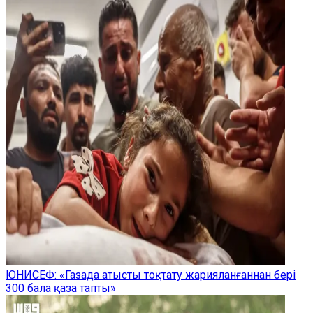
ЮНИСЕФ: «Газада атысты тоқтату жарияланғаннан бері
300 бала қаза тапты»