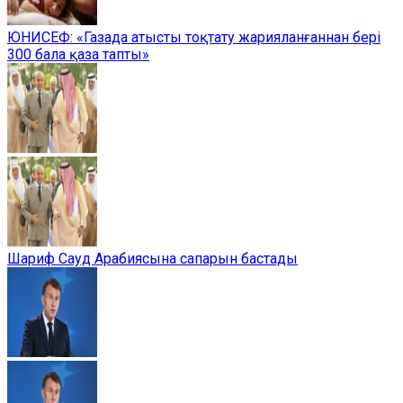
ЮНИСЕФ: «Газада атысты тоқтату жарияланғаннан бері
300 бала қаза тапты»
Шариф Сауд Арабиясына сапарын бастады