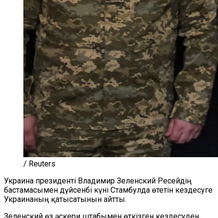
/ Reuters
Украина президенті Владимир Зеленский Ресейдің
бастамасымен дүйсенбі күні Стамбулда өтетін кездесуге
Украинаның қатысатынын айтты.
Зеленский өз әскери штабымен өткізген кездесуден