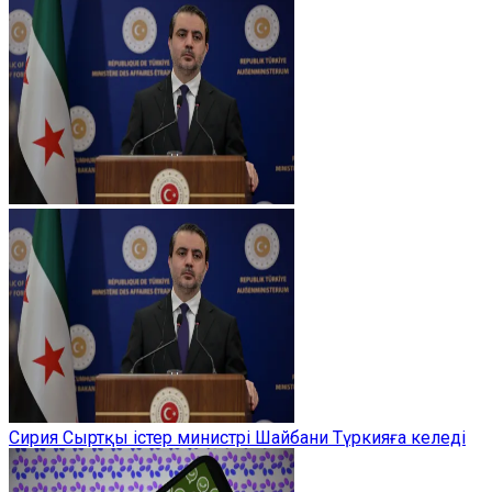
Сирия Сыртқы істер министрі Шайбани Түркияға келеді