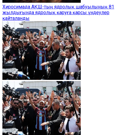
Хиросимада АҚШ-тың ядролық шабуылының 81
жылдығында ядролық қаруға қарсы үндеулер
қайталанды