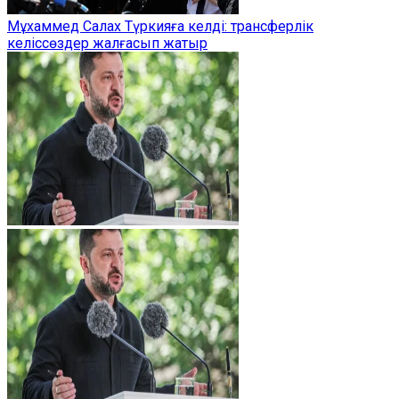
Мұхаммед Салах Түркияға келді: трансферлік
келіссөздер жалғасып жатыр