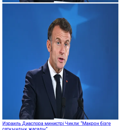
Израиль Диаспора министрі Чикли: “Макрон бізге
сатқындық жасады”