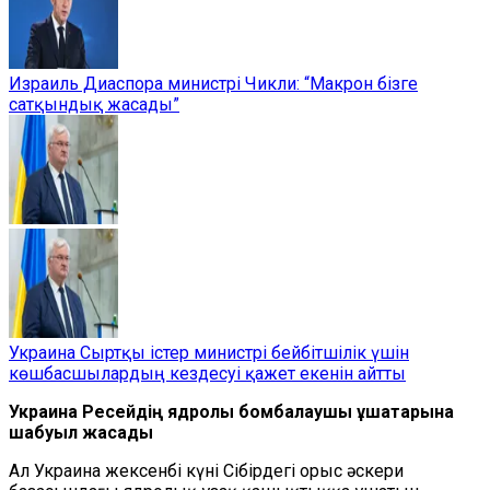
Израиль Диаспора министрі Чикли: “Макрон бізге
сатқындық жасады”
Украина Сыртқы істер министрі бейбітшілік үшін
көшбасшылардың кездесуі қажет екенін айтты
Украина Ресейдің ядролық бомбалаушы ұшақтарына
шабуыл жасады
Ал Украина жексенбі күні Сібірдегі орыс әскери