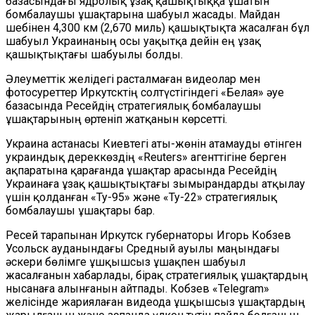
базасындағы ядролық ұзақ қашықтыққа ұшатын
бомбалаушы ұшақтарына шабуыл жасады. Майдан
шебінен 4,300 км (2,670 миль) қашықтықта жасалған бұл
шабуыл Украинаның осы уақытқа дейін ең ұзақ
қашықтықтағы шабуылы болды.
Әлеуметтік желідегі расталмаған видеолар мен
фотосуреттер Иркутсктің солтүстігіндегі «Белая» әуе
базасында Ресейдің стратегиялық бомбалаушы
ұшақтарының өртеніп жатқанын көрсетті.
Украина астанасы Киевтегі аты-жөнін атамауды өтінген
украиндық дереккөздің «Reuters» агенттігіне берген
ақпаратына қарағанда ұшақтар арасында Ресейдің
Украинаға ұзақ қашықтықтағы зымырандарды атқылау
үшін қолданған «Ту-95» және «Ту-22» стратегиялық
бомбалаушы ұшақтары бар.
Ресей тарапынан Иркутск губернаторы Игорь Кобзев
Усольск ауданындағы Средный ауылы маңындағы
әскери бөлімге ұшқышсыз ұшақпен шабуыл
жасалғанын хабарлады, бірақ стратегиялық ұшақтардың
нысанаға алынғанын айтпады. Кобзев «Telegram»
желісінде жариялаған видеода ұшқышсыз ұшақтардың