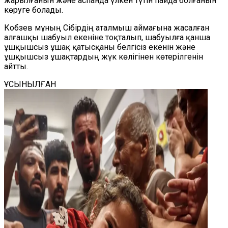
жарылғанын және аспанда үлкен түтін пайда болғанын
көруге болады.
Кобзев мұның Сібірдің аталмыш аймағына жасалған
алғашқы шабуыл екеніне тоқталып, шабуылға қанша
ұшқышсыз ұшақ қатысқаны белгісіз екенін және
ұшқышсыз ұшақтардың жүк көлігінен көтерілгенін
айтты.
ҰСЫНЫЛҒАН