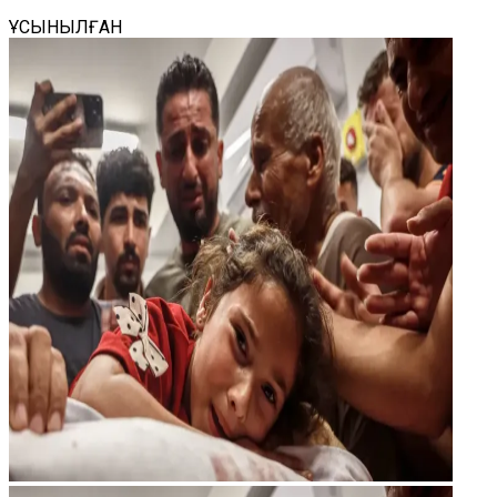
ҰСЫНЫЛҒАН