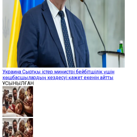
Украина Сыртқы істер министрі бейбітшілік үшін
көшбасшылардың кездесуі қажет екенін айтты
ҰСЫНЫЛҒАН