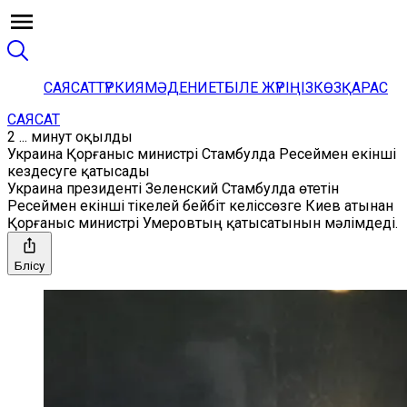
САЯСАТ
ТҮРКИЯ
МӘДЕНИЕТ
БІЛЕ ЖҮРІҢІЗ
КӨЗҚАРАС
САЯСАТ
2 ... минут оқылды
Украина Қорғаныс министрі Стамбулда Ресеймен екінші
кездесуге қатысады
Украина президенті Зеленский Cтамбулда өтетін
Ресеймен екінші тікелей бейбіт келіссөзге Киев атынан
Қорғаныс министрі Умеровтың қатысатынын мәлімдеді.
Бөлісу