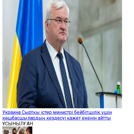
Украина Сыртқы істер министрі бейбітшілік үшін
көшбасшылардың кездесуі қажет екенін айтты
ҰСЫНЫЛҒАН