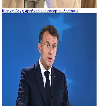
Шариф Сауд Арабиясына сапарын бастады