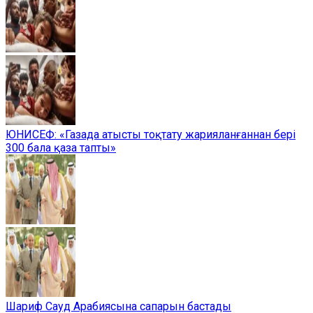
ЮНИСЕФ: «Газада атысты тоқтату жарияланғаннан бері
300 бала қаза тапты»
Шариф Сауд Арабиясына сапарын бастады