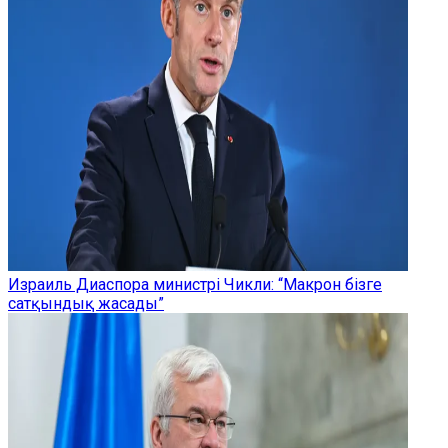
Израиль Диаспора министрі Чикли: “Макрон бізге
сатқындық жасады”