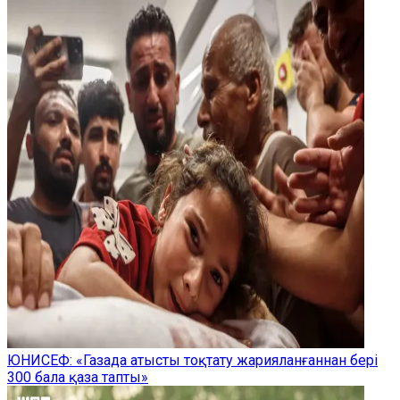
ЮНИСЕФ: «Газада атысты тоқтату жарияланғаннан бері
300 бала қаза тапты»