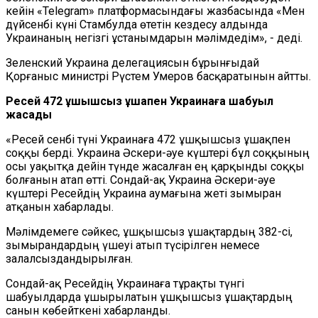
кейін «Telegram» платформасындағы жазбасында «Мен
дүйсенбі күні Стамбулда өтетін кездесу алдында
Украинаның негізгі ұстанымдарын мәлімдедім», - деді.
Зеленский Украина делегациясын бұрынғыдай
Қорғаныс министрі Рүстем Умеров басқаратынын айтты.
Ресей 472 ұшқышсыз ұшақпен Украинаға шабуыл
жасады
«Ресей сенбі түні Украинаға 472 ұшқышсыз ұшақпен
соққы берді. Украина Әскери-әуе күштері бұл соққының
осы уақытқа дейін түнде жасалған ең қарқынды соққы
болғанын атап өтті. Сондай-ақ Украина Әскери-әуе
күштері Ресейдің Украина аумағына жеті зымыран
атқанын хабарлады.
Мәлімдемеге сәйкес, ұшқышсыз ұшақтардың 382-сі,
зымырандардың үшеуі атып түсірілген немесе
залалсыздандырылған.
Сондай-ақ Ресейдің Украинаға тұрақты түнгі
шабуылдарда ұшырылатын ұшқышсыз ұшақтардың
санын көбейткені хабарланды.