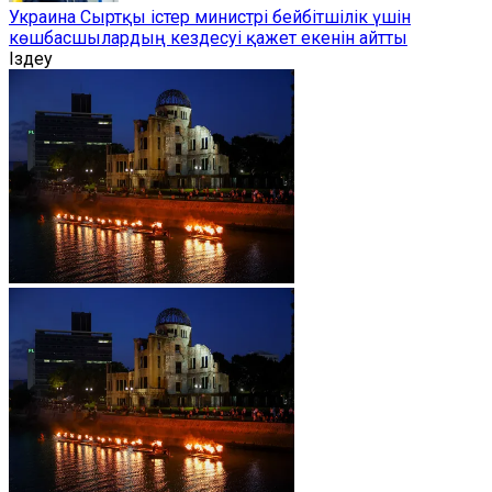
Украина Сыртқы істер министрі бейбітшілік үшін
көшбасшылардың кездесуі қажет екенін айтты
Іздеу