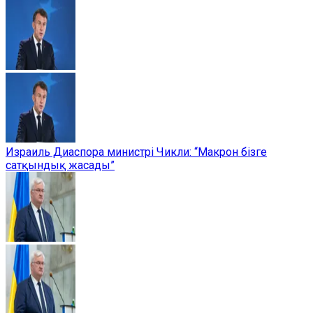
Израиль Диаспора министрі Чикли: “Макрон бізге
сатқындық жасады”