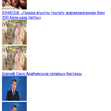
ЮНИСЕФ: «Газада атысты тоқтату жарияланғаннан бері
300 бала қаза тапты»
Шариф Сауд Арабиясына сапарын бастады