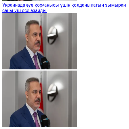
Украинада әуе қорғанысы үшін қолданылатын зымыран
саны үш есе азайды