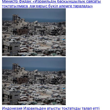
Министр Фидан: «Израильдің басқыншылық саясаты
тоқтатылмаса, дағдарыс бүкіл әлемге таралады»
Индонезия Израильден атысты тоқтатуды талап етті