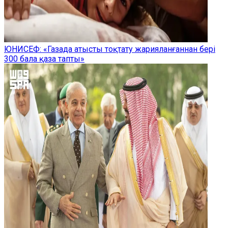
ЮНИСЕФ: «Газада атысты тоқтату жарияланғаннан бері
300 бала қаза тапты»