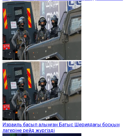
Израиль басып алынған Батыс Шериядағы босқын
лагеріне рейд жүргізді