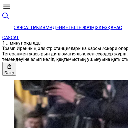
САЯСАТ
ТҮРКИЯ
МӘДЕНИЕТ
БІЛЕ ЖҮРІҢІЗ
КӨЗҚАРАС
САЯСАТ
1 ... минут оқылды
Трамп Иранның электр станцияларына қарсы әскери опе
Тегеранмен жасырын дипломатиялық келіссөздер жүріп ж
төмендеуіне алып келіп, қақтығыстың ушығуына қатысты 
Бөлісу