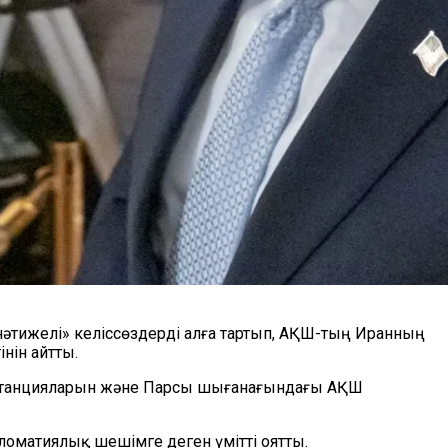
нәтижелі» келіссөздерді алға тартып, АҚШ-тың Иранның
нін айтты.
 станцияларын және Парсы шығанағындағы АҚШ
ломатиялық шешімге деген үмітті оятты.