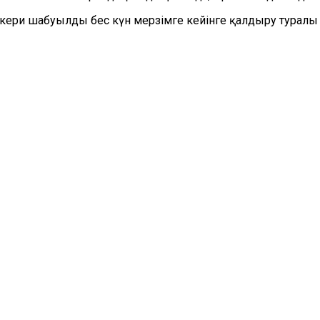
кери шабуылды бес күн мерзімге кейінге қалдыру туралы н