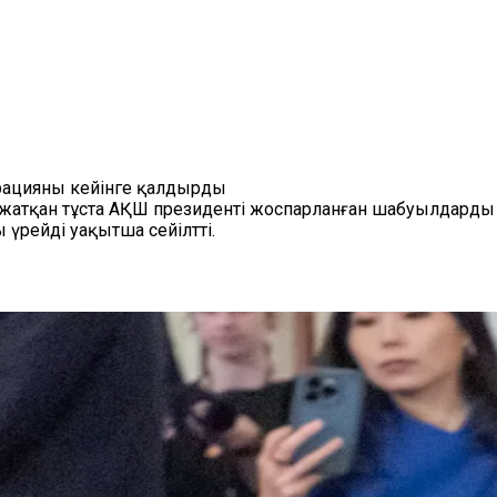
рацияны кейінге қалдырды
атқан тұста АҚШ президенті жоспарланған шабуылдарды б
үрейді уақытша сейілтті.