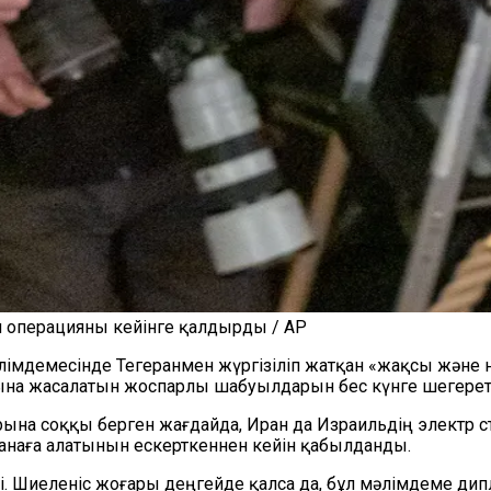
 операцияны кейінге қалдырды / AP
лімдемесінде Тегеранмен жүргізіліп жатқан «жақсы және 
а жасалатын жоспарлы шабуылдарын бес күнге шегереті
ына соққы берген жағдайда, Иран да Израильдің электр
анаға алатынын ескерткеннен кейін қабылданды.
. Шиеленіс жоғары деңгейде қалса да, бұл мәлімдеме дип