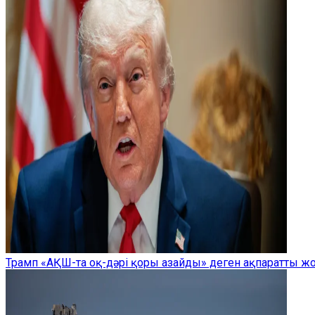
Трамп «АҚШ-та оқ-дәрі қоры азайды» деген ақпаратты 