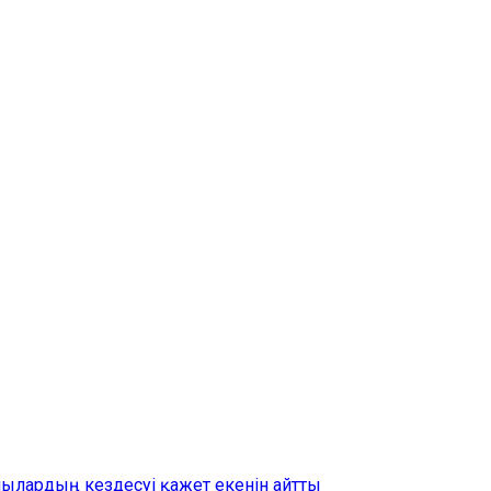
шылардың кездесуі қажет екенін айтты