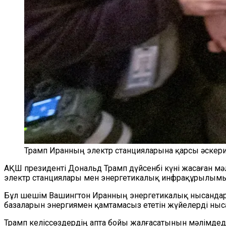
Трамп Иранның электр станцияларына қарсы әскери
АҚШ президенті Дональд Трамп дүйсенбі күні жасаған мә
электр станциялары мен энергетикалық инфрақұрылымын
Бұл шешім Вашингтон Иранның энергетикалық нысандар
базаларын энергиямен қамтамасыз ететін жүйелерді ныс
Трамп келіссөздердің апта бойы жалғасатынын мәлімдеді