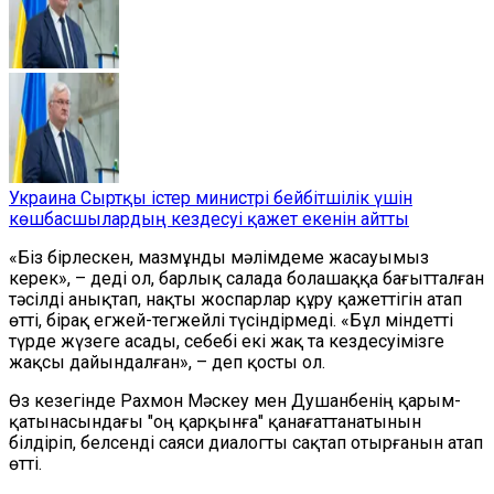
Украина Сыртқы істер министрі бейбітшілік үшін
көшбасшылардың кездесуі қажет екенін айтты
«Біз бірлескен, мазмұнды мәлімдеме жасауымыз
керек», – деді ол, барлық салада болашаққа бағытталған
тәсілді анықтап, нақты жоспарлар құру қажеттігін атап
өтті, бірақ егжей-тегжейлі түсіндірмеді. «Бұл міндетті
түрде жүзеге асады, себебі екі жақ та кездесуімізге
жақсы дайындалған», – деп қосты ол.
Өз кезегінде Рахмон Мәскеу мен Душанбенің қарым-
қатынасындағы "оң қарқынға" қанағаттанатынын
білдіріп, белсенді саяси диалогты сақтап отырғанын атап
өтті.