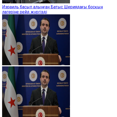
Израиль басып алынған Батыс Шериядағы босқын
лагеріне рейд жүргізді