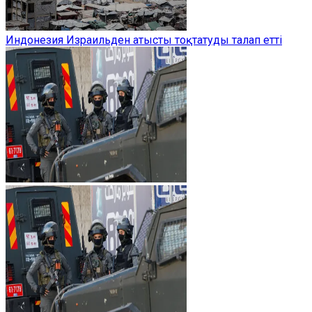
Индонезия Израильден атысты тоқтатуды талап етті