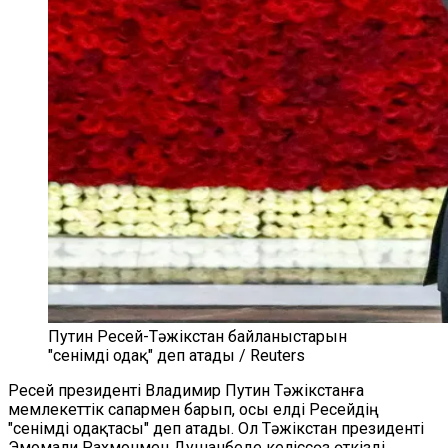
Путин Ресей-Тәжікстан байланыстарын
"сенімді одақ" деп атады / Reuters
Ресей президенті Владимир Путин Тәжікстанға
мемлекеттік сапармен барып, осы елді Ресейдің
"сенімді одақтасы" деп атады. Ол Тәжікстан президенті
Эмомали Рахмонмен Душанбеде келіссөз өткізді.