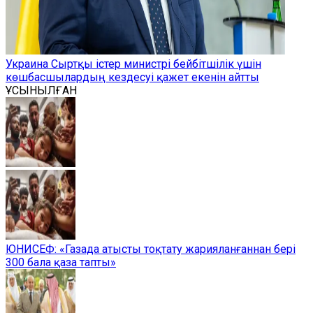
Украина Сыртқы істер министрі бейбітшілік үшін
көшбасшылардың кездесуі қажет екенін айтты
ҰСЫНЫЛҒАН
ЮНИСЕФ: «Газада атысты тоқтату жарияланғаннан бері
300 бала қаза тапты»