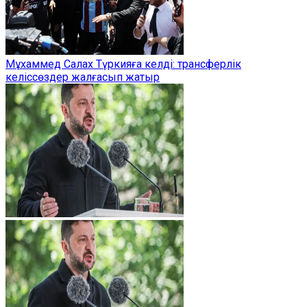
Мұхаммед Салах Түркияға келді: трансферлік
келіссөздер жалғасып жатыр