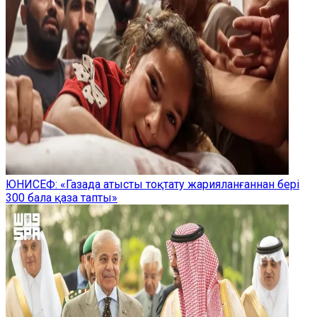
ЮНИСЕФ: «Газада атысты тоқтату жарияланғаннан бері
300 бала қаза тапты»