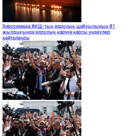
Хиросимада АҚШ-тың ядролық шабуылының 81
жылдығында ядролық қаруға қарсы үндеулер
қайталанды