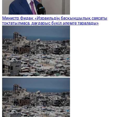
Министр Фидан: «Израильдің басқыншылық саясаты
тоқтатылмаса, дағдарыс бүкіл әлемге таралады»