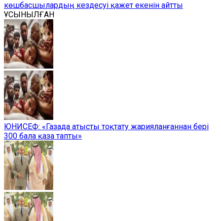
көшбасшылардың кездесуі қажет екенін айтты
ҰСЫНЫЛҒАН
ЮНИСЕФ: «Газада атысты тоқтату жарияланғаннан бері
300 бала қаза тапты»