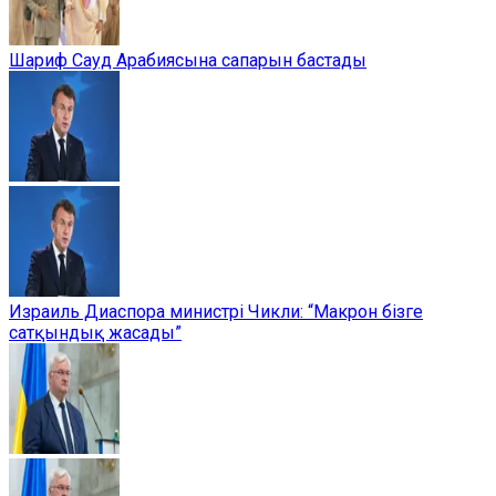
Шариф Сауд Арабиясына сапарын бастады
Израиль Диаспора министрі Чикли: “Макрон бізге
сатқындық жасады”