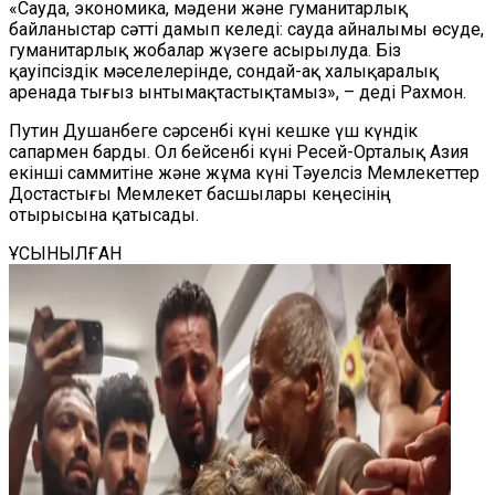
«Сауда, экономика, мәдени және гуманитарлық
байланыстар сәтті дамып келеді: сауда айналымы өсуде,
гуманитарлық жобалар жүзеге асырылуда. Біз
қауіпсіздік мәселелерінде, сондай-ақ халықаралық
аренада тығыз ынтымақтастықтамыз», – деді Рахмон.
Путин Душанбеге сәрсенбі күні кешке үш күндік
сапармен барды. Ол бейсенбі күні Ресей-Орталық Азия
екінші саммитіне және жұма күні Тәуелсіз Мемлекеттер
Достастығы Мемлекет басшылары кеңесінің
отырысына қатысады.
ҰСЫНЫЛҒАН