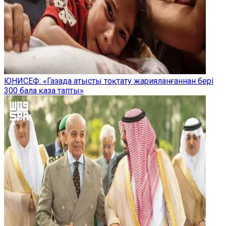
ЮНИСЕФ: «Газада атысты тоқтату жарияланғаннан бері
300 бала қаза тапты»