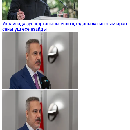
Украинада әуе қорғанысы үшін қолданылатын зымыран
саны үш есе азайды