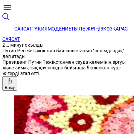
САЯСАТ
ТҮРКИЯ
МӘДЕНИЕТ
БІЛЕ ЖҮРІҢІЗ
КӨЗҚАРАС
САЯСАТ
2 ... минут оқылды
Путин Ресей-Тәжікстан байланыстарын "сенімді одақ"
деп атады
Президент Путин Тәжікстанмен сауда көлемінің артуы
және аймақтық қауіпсіздік бойынша бірлескен күш-
жігерді атап өтті.
Бөлісу