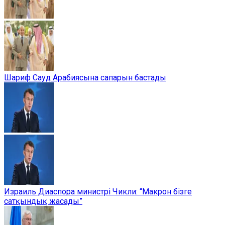
Шариф Сауд Арабиясына сапарын бастады
Израиль Диаспора министрі Чикли: “Макрон бізге
сатқындық жасады”