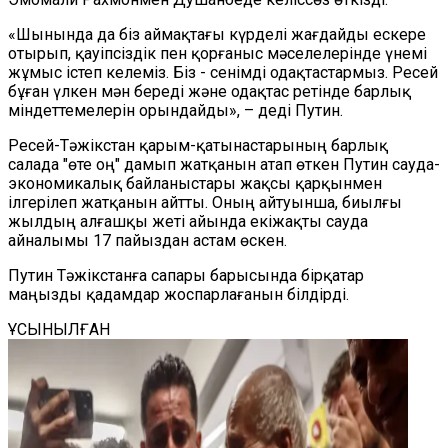
«Шынында да біз аймақтағы күрделі жағдайды ескере
отырып, қауіпсіздік пен қорғаныс мәселелерінде үнемі
жұмыс істеп келеміз. Біз - сенімді одақтастармыз. Ресей
бұған үлкен мән береді және одақтас ретінде барлық
міндеттемелерін орындайды», – деді Путин.
Ресей-Тәжікстан қарым-қатынастарының барлық
салада "өте оң" дамып жатқанын атап өткен Путин сауда-
экономикалық байланыстары жақсы қарқынмен
ілгерілеп жатқанын айтты. Оның айтуынша, биылғы
жылдың алғашқы жеті айында екіжақты сауда
айналымы 17 пайыздан астам өскен.
Путин Тәжікстанға сапары барысында бірқатар
маңызды қадамдар жоспарлағанын білдірді.
ҰСЫНЫЛҒАН