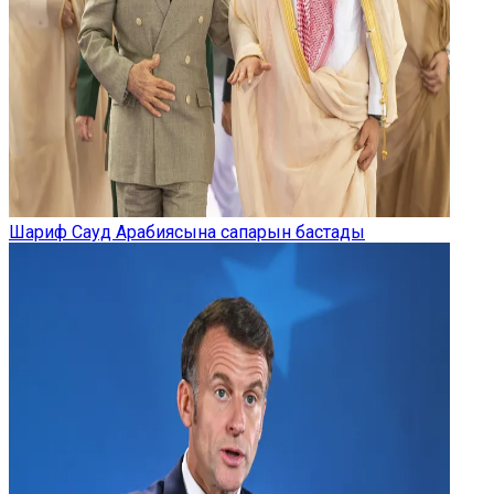
Шариф Сауд Арабиясына сапарын бастады