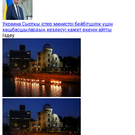
Украина Сыртқы істер министрі бейбітшілік үшін
көшбасшылардың кездесуі қажет екенін айтты
Іздеу