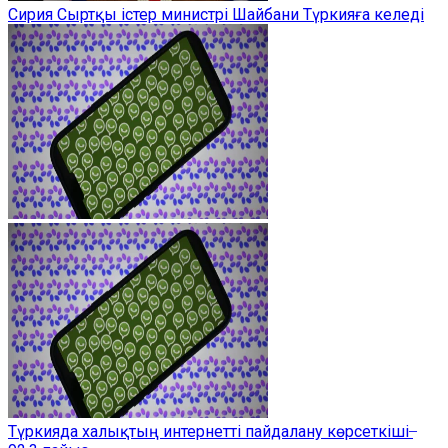
Сирия Сыртқы істер министрі Шайбани Түркияға келеді
Түркияда халықтың интернетті пайдалану көрсеткіші ̶