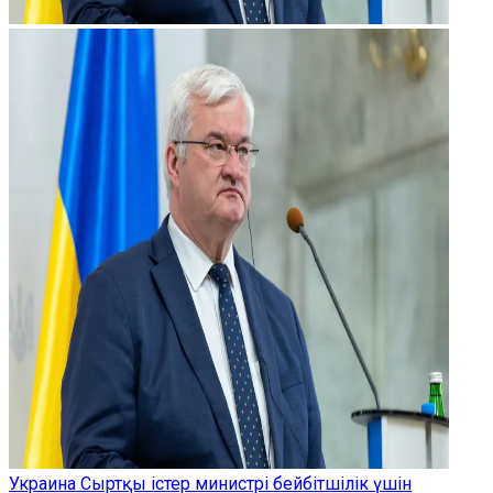
Украина Сыртқы істер министрі бейбітшілік үшін