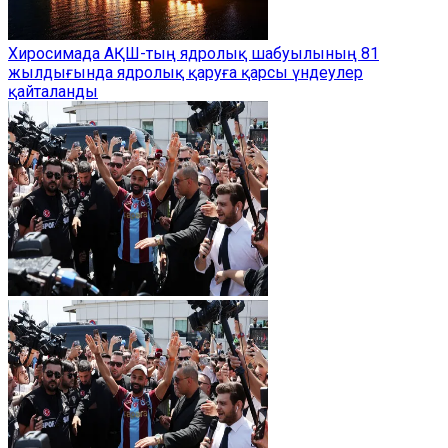
Хиросимада АҚШ-тың ядролық шабуылының 81
жылдығында ядролық қаруға қарсы үндеулер
қайталанды