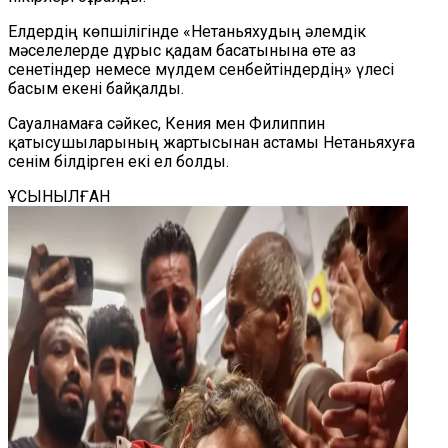
Елдердің көпшілігінде «Нетаньяхудың әлемдік
мәселелерде дұрыс қадам басатынына өте аз
сенетіндер немесе мүлдем сенбейтіндердің» үлесі
басым екені байқалды.
Сауалнамаға сәйкес, Кения мен Филиппин
қатысушыларының жартысынан астамы Нетаньяхуға
сенім білдірген екі ел болды.
ҰСЫНЫЛҒАН