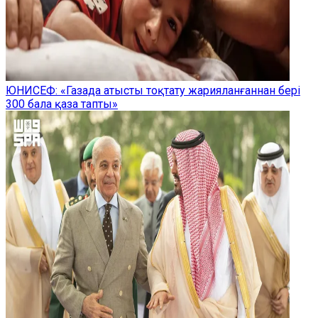
ЮНИСЕФ: «Газада атысты тоқтату жарияланғаннан бері
300 бала қаза тапты»