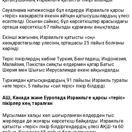
Сауалнама нәтижесінде бұл елдерде Израильге қарсы
«теріс» көзқараста екенін айтқан қатысушылардың үлесі
есептелді. Осыған сәйкес, бұл көрсеткіштер арасындағы
орташа көрсеткіш 67 пайызды құрағаны анықталды.
Екінші жағынан, Израильге қатысты «оң»
көзқарастағылар үлесінің орташасы 25 пайыз болғаны
көрінді.
Теріс пікірлердің көбіне Түркия, Бангладеш, Индонезия,
Малайзия, Пәкістан сияқты елдермен қатар Батыс
Шерия мен Шығыс Иерусалимде екені айқындалды.
Түркиядан қатысқандардың 91 пайызы Израиль туралы
«өте теріс», 5 пайызы «сәл теріс» пікір білдірді.
АҚШ, Канада және Еуропада Израильге қарсы «теріс»
пікірлер кең таралған
Мұсылман халқы көп шоғырланған елдерден тыс
жерлерде де жоғары көрсеткіш байқалды. Израильге
қатысты «теріс» пікір білдіргендердің үлесі АҚШ-та 60