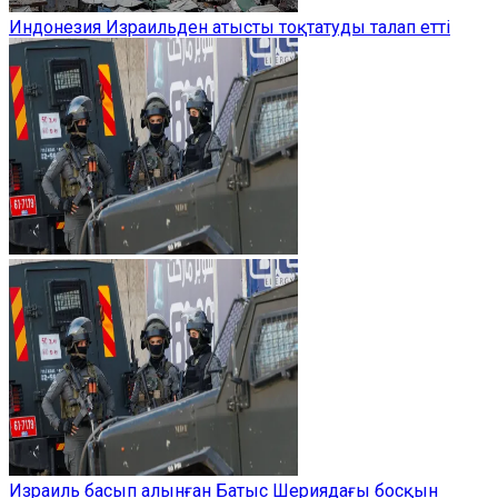
Индонезия Израильден атысты тоқтатуды талап етті
Израиль басып алынған Батыс Шериядағы босқын