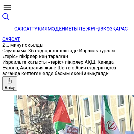
САЯСАТ
ТҮРКИЯ
МӘДЕНИЕТ
БІЛЕ ЖҮРІҢІЗ
КӨЗҚАРАС
САЯСАТ
2 ... минут оқылды
Сауалнама: 36 елдің көпшілігінде Израиль туралы
«теріс» пікірлер кең таралған
Израильге қатысты «теріс» пікірлер АҚШ, Канада,
Еуропа, Австралия және Шығыс Азия елдерін қоса
алғанда көптеген елде басым екені анықталды.
Бөлісу