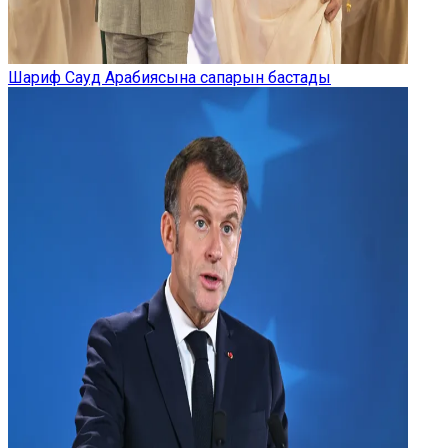
Шариф Сауд Арабиясына сапарын бастады