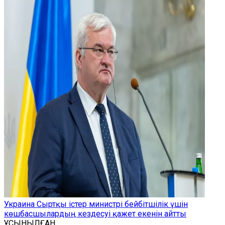
Украина Сыртқы істер министрі бейбітшілік үшін
көшбасшылардың кездесуі қажет екенін айтты
ҰСЫНЫЛҒАН