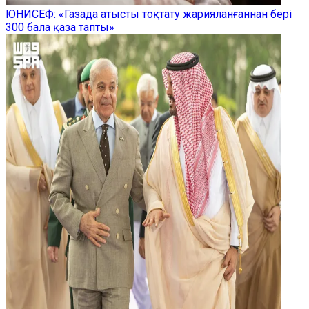
ЮНИСЕФ: «Газада атысты тоқтату жарияланғаннан бері
300 бала қаза тапты»