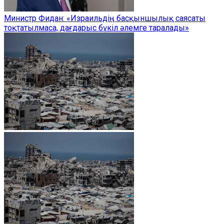
Министр Фидан: «Израильдің басқыншылық саясаты
тоқтатылмаса, дағдарыс бүкіл әлемге таралады»