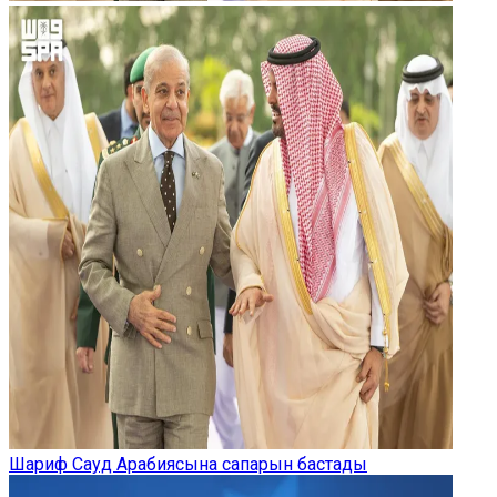
Шариф Сауд Арабиясына сапарын бастады