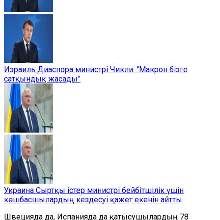
Израиль Диаспора министрі Чикли: “Макрон бізге
сатқындық жасады”
Украина Сыртқы істер министрі бейбітшілік үшін
көшбасшылардың кездесуі қажет екенін айтты
Швецияда да, Испанияда да қатысушылардың 78