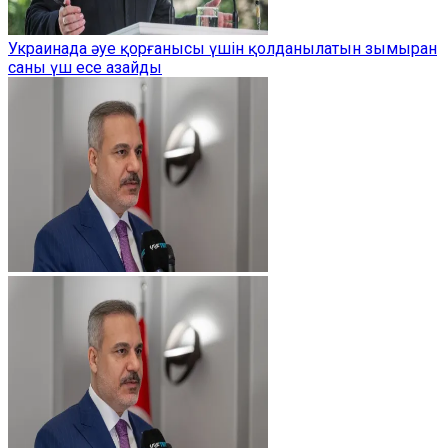
Украинада әуе қорғанысы үшін қолданылатын зымыран
саны үш есе азайды