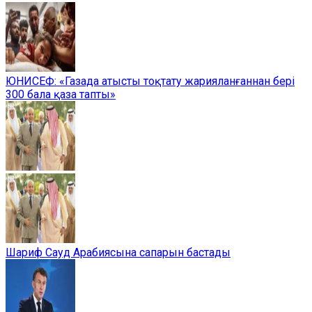
ЮНИСЕФ: «Газада атысты тоқтату жарияланғаннан бері
300 бала қаза тапты»
Шариф Сауд Арабиясына сапарын бастады