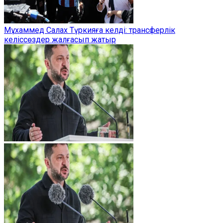
Мұхаммед Салах Түркияға келді: трансферлік
келіссөздер жалғасып жатыр