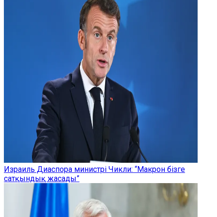
Израиль Диаспора министрі Чикли: “Макрон бізге
сатқындық жасады”