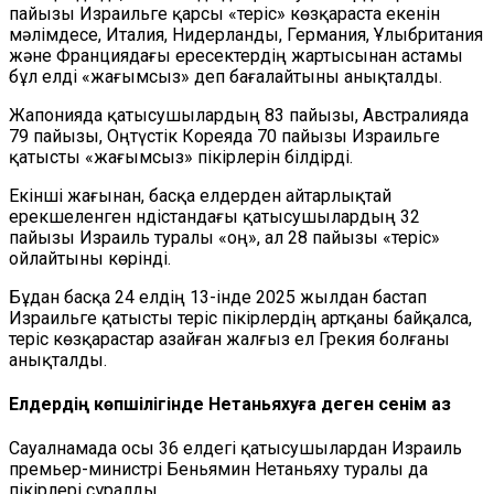
пайызы Израильге қарсы «теріс» көзқараста екенін
мәлімдесе, Италия, Нидерланды, Германия, Ұлыбритания
және Франциядағы ересектердің жартысынан астамы
бұл елді «жағымсыз» деп бағалайтыны анықталды.
Жапонияда қатысушылардың 83 пайызы, Австралияда
79 пайызы, Оңтүстік Кореяда 70 пайызы Израильге
қатысты «жағымсыз» пікірлерін білдірді.
Екінші жағынан, басқа елдерден айтарлықтай
ерекшеленген Үндістандағы қатысушылардың 32
пайызы Израиль туралы «оң», ал 28 пайызы «теріс»
ойлайтыны көрінді.
Бұдан басқа 24 елдің 13-інде 2025 жылдан бастап
Израильге қатысты теріс пікірлердің артқаны байқалса,
теріс көзқарастар азайған жалғыз ел Грекия болғаны
анықталды.
Елдердің көпшілігінде Нетаньяхуға деген сенім аз
Сауалнамада осы 36 елдегі қатысушылардан Израиль
премьер-министрі Беньямин Нетаньяху туралы да
пікірлері сұралды.