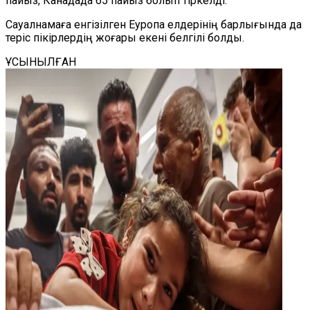
пайыз, Канадада 65 пайыз болып тіркелді.
Сауалнамаға енгізілген Еуропа елдерінің барлығында да
теріс пікірлердің жоғары екені белгілі болды.
ҰСЫНЫЛҒАН