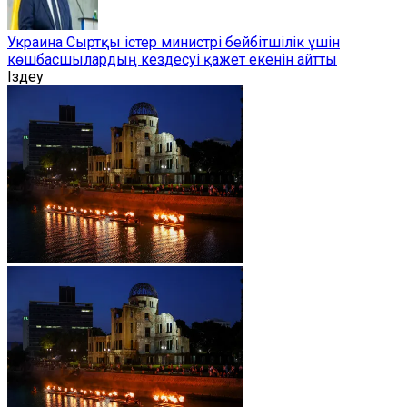
Украина Сыртқы істер министрі бейбітшілік үшін
көшбасшылардың кездесуі қажет екенін айтты
Іздеу