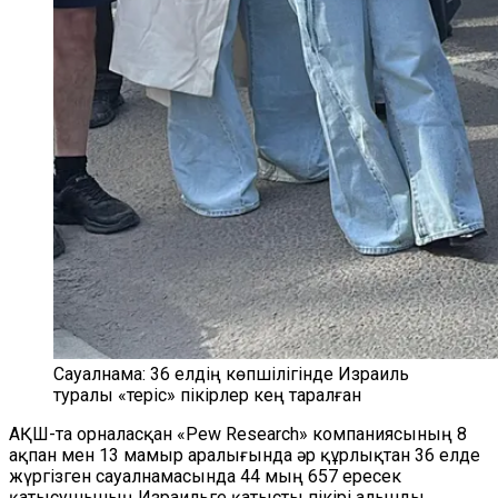
Сауалнама: 36 елдің көпшілігінде Израиль
туралы «теріс» пікірлер кең таралған
АҚШ-та орналасқан «Pew Research» компаниясының 8
ақпан мен 13 мамыр аралығында әр құрлықтан 36 елде
жүргізген сауалнамасында 44 мың 657 ересек
қатысушының Израильге қатысты пікірі алынды.