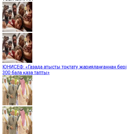
ЮНИСЕФ: «Газада атысты тоқтату жарияланғаннан бері
300 бала қаза тапты»