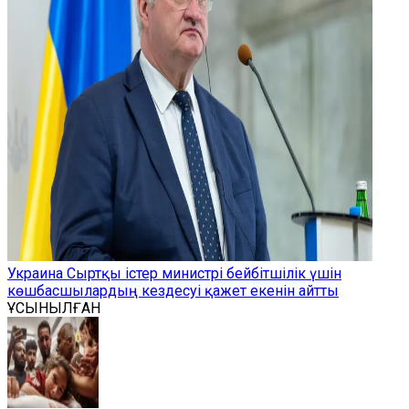
Украина Сыртқы істер министрі бейбітшілік үшін
көшбасшылардың кездесуі қажет екенін айтты
ҰСЫНЫЛҒАН