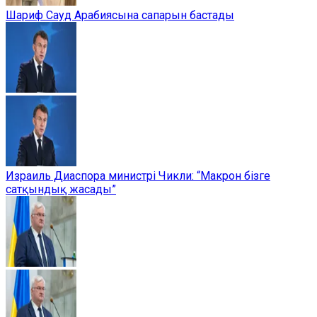
Шариф Сауд Арабиясына сапарын бастады
Израиль Диаспора министрі Чикли: “Макрон бізге
сатқындық жасады”