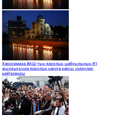
Хиросимада АҚШ-тың ядролық шабуылының 81
жылдығында ядролық қаруға қарсы үндеулер
қайталанды