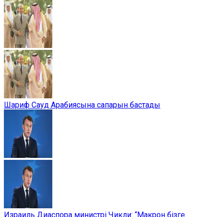
Шариф Сауд Арабиясына сапарын бастады
Израиль Диаспора министрі Чикли: “Макрон бізге