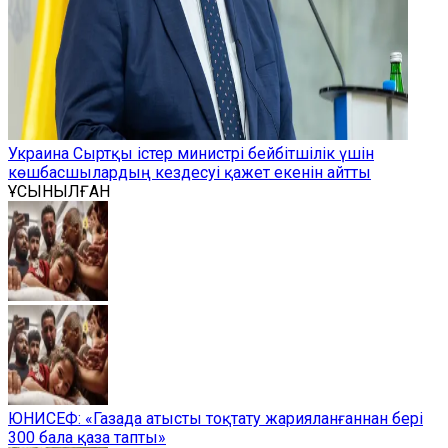
Украина Сыртқы істер министрі бейбітшілік үшін
көшбасшылардың кездесуі қажет екенін айтты
ҰСЫНЫЛҒАН
ЮНИСЕФ: «Газада атысты тоқтату жарияланғаннан бері
300 бала қаза тапты»