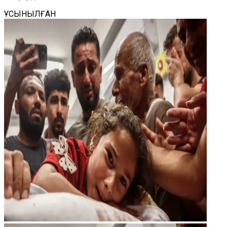
ҰСЫНЫЛҒАН