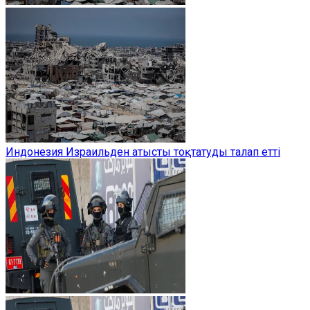
Индонезия Израильден атысты тоқтатуды талап етті