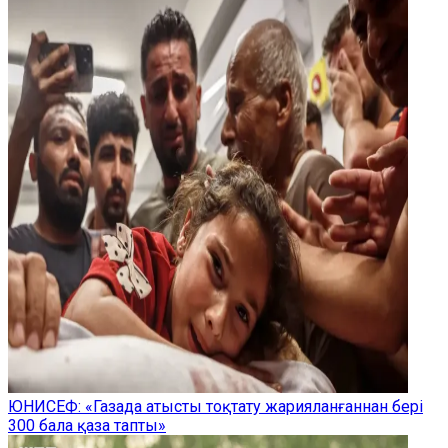
ЮНИСЕФ: «Газада атысты тоқтату жарияланғаннан бері
300 бала қаза тапты»