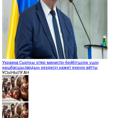
Украина Сыртқы істер министрі бейбітшілік үшін
көшбасшылардың кездесуі қажет екенін айтты
ҰСЫНЫЛҒАН