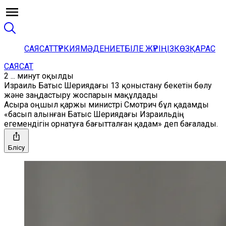
САЯСАТ
ТҮРКИЯ
МӘДЕНИЕТ
БІЛЕ ЖҮРІҢІЗ
КӨЗҚАРАС
САЯСАТ
2 ... минут оқылды
Израиль Батыс Шериядағы 13 қоныстану бекетін бөлу
және заңдастыру жоспарын мақұлдады
Асыра оңшыл қаржы министрі Смотрич бұл қадамды
«басып алынған Батыс Шериядағы Израильдің
егемендігін орнатуға бағытталған қадам» деп бағалады.
Бөлісу