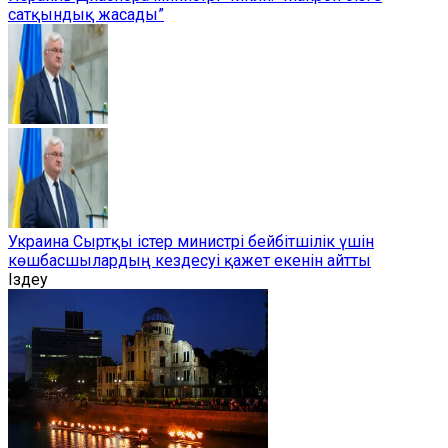
сатқындық жасады”
Украина Сыртқы істер министрі бейбітшілік үшін
көшбасшылардың кездесуі қажет екенін айтты
Іздеу