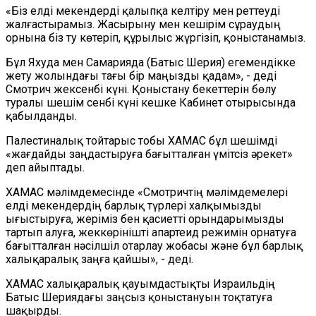
«Біз елді мекендерді қалыпқа келтіру мен реттеуді
жалғастырамыз. Жасырыну мен кешірім сұраудың
орнына біз ту көтеріп, құрылыс жүргізіп, қоныстанамыз.
Бұл Яхуда мен Самарияда (Батыс Шерия) егемендікке
жету жолындағы тағы бір маңызды қадам», - деді
Смотрич жексенбі күні. Қоныстану бекеттерін бөлу
туралы шешім сенбі күні кешке Кабинет отырысында
қабылданды.
Палестиналық тойтарыс тобы ХАМАС бұл шешімді
«жағдайды заңдастыруға бағытталған үмітсіз әрекет»
деп айыптады.
ХАМАС мәлімдемесінде «Смотричтің мәлімдемелері
елді мекендердің барлық түрлері халқымызды
ығыстыруға, жеріміз бен қасиетті орындарымызды
тартып алуға, жеккөрінішті апартеид режимін орнатуға
бағытталған нәсілшіл отарлау жобасы және бұл барлық
халықаралық заңға қайшы», - деді.
ХАМАС халықаралық қауымдастықты Израильдің
Батыс Шериядағы заңсыз қоныстануын тоқтатуға
шақырды.