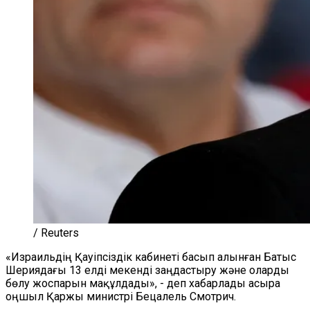
/ Reuters
«Израильдің Қауіпсіздік кабинеті басып алынған Батыс
Шериядағы 13 елді мекенді заңдастыру және оларды
бөлу жоспарын мақұлдады», - деп хабарлады асыра
оңшыл Қаржы министрі Бецалель Смотрич.