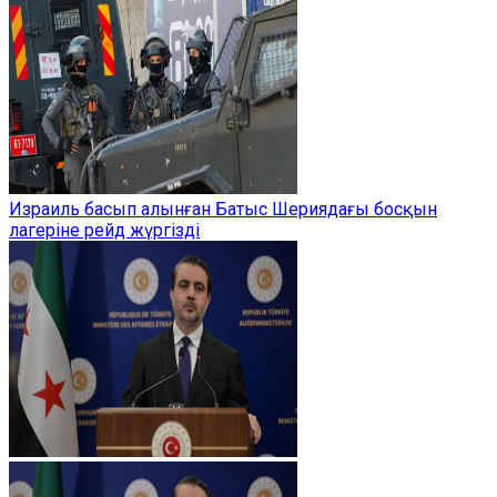
Израиль басып алынған Батыс Шериядағы босқын
лагеріне рейд жүргізді