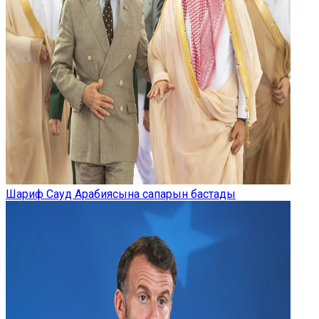
Шариф Сауд Арабиясына сапарын бастады