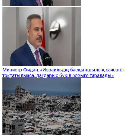
Министр Фидан: «Израильдің басқыншылық саясаты
тоқтатылмаса, дағдарыс бүкіл әлемге таралады»