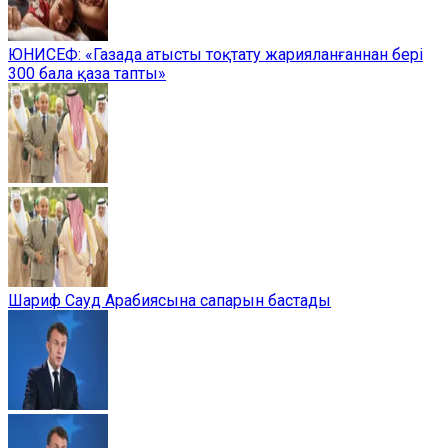
ЮНИСЕФ: «Газада атысты тоқтату жарияланғаннан бері
300 бала қаза тапты»
Шариф Сауд Арабиясына сапарын бастады