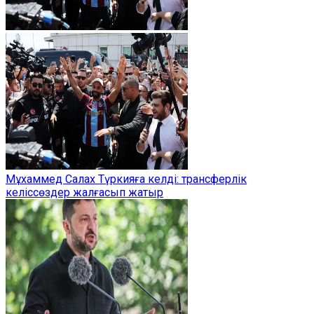
Мұхаммед Салах Түркияға келді: трансферлік
келіссөздер жалғасып жатыр