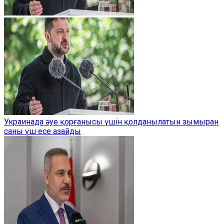
Украинада әуе қорғанысы үшін қолданылатын зымыран
саны үш есе азайды