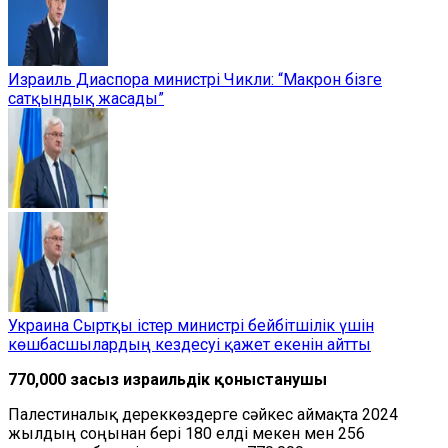
Израиль Диаспора министрі Чикли: “Макрон бізге
сатқындық жасады”
Украина Сыртқы істер министрі бейбітшілік үшін
көшбасшылардың кездесуі қажет екенін айтты
770,000 заңсыз израильдік қоныстанушы
Палестиналық дереккөздерге сәйкес аймақта 2024
жылдың соңынан бері 180 елді мекен мен 256