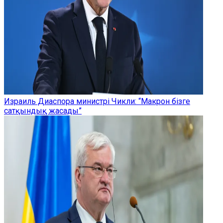
Израиль Диаспора министрі Чикли: “Макрон бізге
сатқындық жасады”