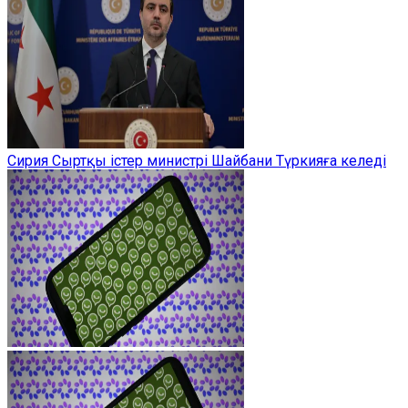
Сирия Сыртқы істер министрі Шайбани Түркияға келеді