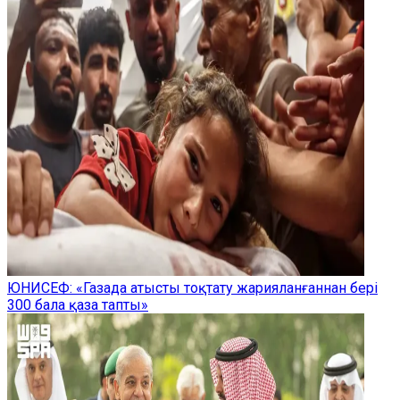
ЮНИСЕФ: «Газада атысты тоқтату жарияланғаннан бері
300 бала қаза тапты»