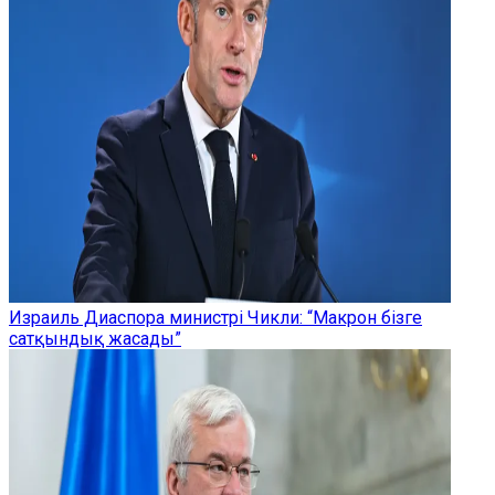
Израиль Диаспора министрі Чикли: “Макрон бізге
сатқындық жасады”