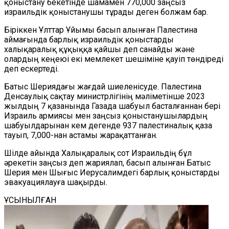
қоныстану бекетінде шамамен 770,000 заңсыз
израильдік қоныстанушы тұрады деген болжам бар.
Біріккен Ұлттар Ұйымы басып алынған Палестина
аймағында барлық израильдік қоныстарды
халықаралық құқыққа қайшы деп санайды және
олардың кеңеюі екі мемлекет шешіміне қауіп төндіреді
деп ескертеді.
Батыс Шериядағы жағдай шиеленісуде. Палестина
Денсаулық сақтау министрлігінің мәліметінше 2023
жылдың 7 қазанында Газада шабуыл басталғаннан бері
Израиль армиясы мен заңсыз қоныстанушылардың
шабуылдарынан кем дегенде 937 палестиналық қаза
тауып, 7,000-нан астамы жарақаттанған.
Шілде айында Халықаралық сот Израильдің бұл
әрекетін заңсыз деп жариялап, басып алынған Батыс
Шерия мен Шығыс Иерусалимдегі барлық қоныстарды
эвакуациялауға шақырды.
ҰСЫНЫЛҒАН