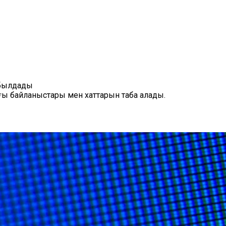
абылдады
нғы байланыстары мен хаттарын таба алады.