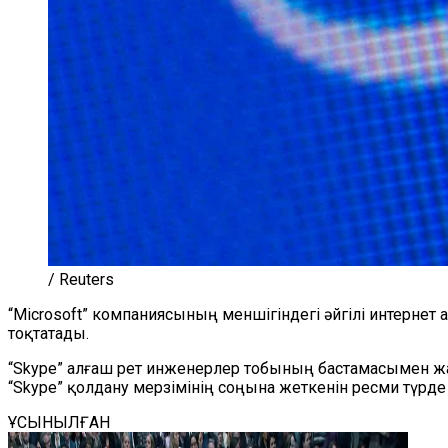
/ Reuters
“Microsoft” компаниясының меншігіндегі әйгілі интерне
тоқтатады.
“Skype” алғаш рет инженерлер тобының бастамасымен жас
“Skype” қолдану мерзімінің соңына жеткенін ресми түрде
ҰСЫНЫЛҒАН