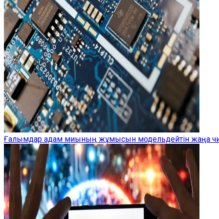
Ғалымдар адам миының жұмысын модельдейтін жаңа чип