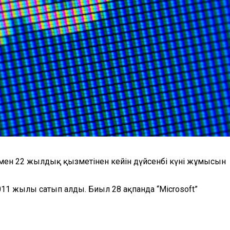
мамен 22 жылдық қызметінен кейін дүйсенбі күні жұмысын
11 жылы сатып алды. Биыл 28 ақпанда “Microsoft”