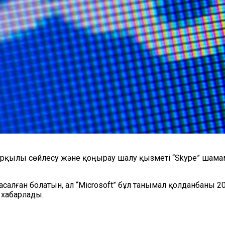
т арқылы сөйлесу және қоңырау шалу қызметі “Skype” ша
алған болатын, ал “Microsoft” бұл танымал қолданбаны 20
 хабарлады.