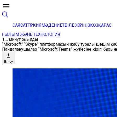
САЯСАТ
ТҮРКИЯ
МӘДЕНИЕТ
БІЛЕ ЖҮРІҢІЗ
КӨЗҚАРАС
ҒЫЛЫМ ЖӘНЕ ТЕХНОЛОГИЯ
1 ... минут оқылды
“Microsoft” “Skype” платформасын жабу туралы шешім қ
Пайдаланушылар “Microsoft Teams” жүйесіне кіріп, бұры
Бөлісу