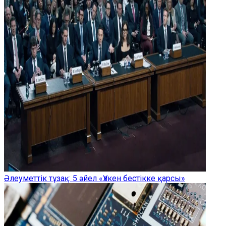
Әлеуметтік тұзақ: 5 әйел «Үлкен бестікке қарсы»