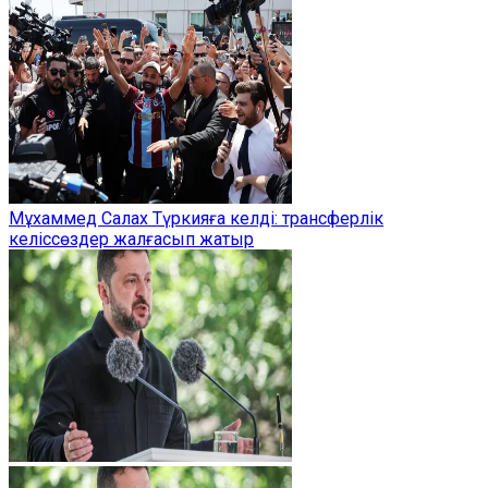
Мұхаммед Салах Түркияға келді: трансферлік
келіссөздер жалғасып жатыр