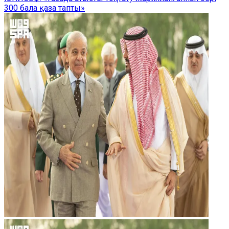
300 бала қаза тапты»