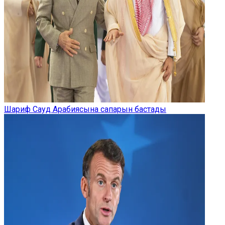
Шариф Сауд Арабиясына сапарын бастады