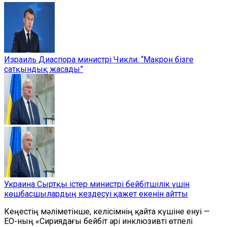
Израиль Диаспора министрі Чикли: “Макрон бізге
сатқындық жасады”
Украина Сыртқы істер министрі бейбітшілік үшін
көшбасшылардың кездесуі қажет екенін айтты
Кеңестің мәліметінше, келісімнің қайта күшіне енуі —
ЕО-ның «Сириядағы бейбіт әрі инклюзивті өтпелі