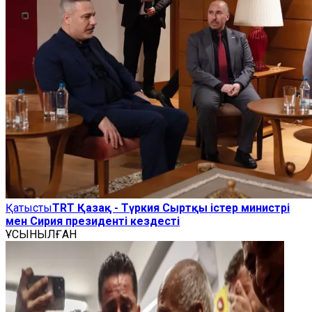
Қатысты
TRT Қазақ - Түркия Сыртқы істер министрі
мен Сирия президенті кездесті
ҰСЫНЫЛҒАН