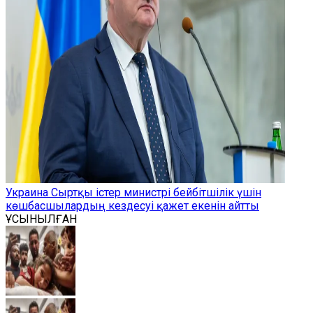
Украина Сыртқы істер министрі бейбітшілік үшін
көшбасшылардың кездесуі қажет екенін айтты
ҰСЫНЫЛҒАН