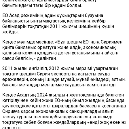
бағытындағы тағы бір қадам болды.
ЕО Асад режимінің адам құқықтарын бұзуына
байланысты ынтымақтастық келісімінің кейбір
бөлімдерін тоқтатқан 2011 жылғы шешімнің күшін
жойды.
Кеңес мәлімдемесінде: «Бұл шешім ЕО-ның Сириямен
қайта байланыс орнатуға және елдің экономикалық
қалпына келуін қолдауға деген ұстанымының айқын
саяси белгісі», - делінген.
2011 жылы енгізіліп, 2012 жылы мерзімі ұзартылған
тоқтату шешімі Сирия экспортына қатысты сауда
ережелерін, соның ішінде мұнай, мұнай өнімдері, алтын,
бағалы металдар мен алмас саудасын қамтыған еді.
Кеңес Асадтың 2024 жылдың желтоқсанында биліктен
кетірілуінен кейін және ЕО-ның биыл жылдың басында
қауіпсіздікке қатысты шаралардан басқасын қоспағанда
Сирияға қарсы экономикалық санкцияларды алып
тастау туралы шешім қабылдауынан соң келісімді
тоқтатуға себеп болған жағдайлардың «енді жоқ екенін»
атап өтті.