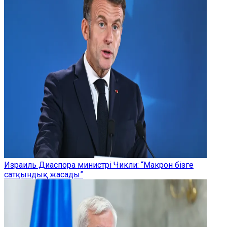
Израиль Диаспора министрі Чикли: “Макрон бізге
сатқындық жасады”