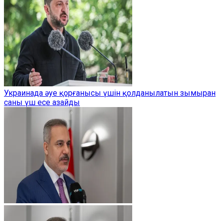
Украинада әуе қорғанысы үшін қолданылатын зымыран
саны үш есе азайды