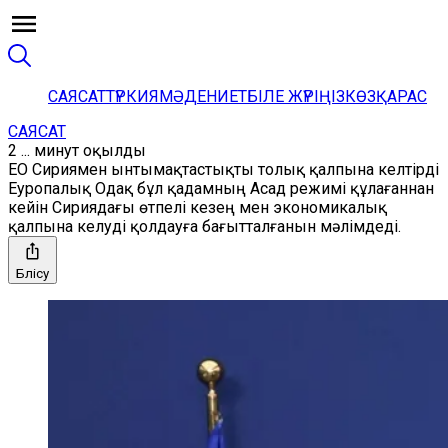
САЯСАТ
ТҮРКИЯ
МӘДЕНИЕТ
БІЛЕ ЖҮРІҢІЗ
КӨЗҚАРАС
САЯСАТ
2 ... минут оқылды
ЕО Сириямен ынтымақтастықты толық қалпына келтірді
Еуропалық Одақ бұл қадамның Асад режимі құлағаннан
кейін Сириядағы өтпелі кезең мен экономикалық
қалпына келуді қолдауға бағытталғанын мәлімдеді.
Бөлісу