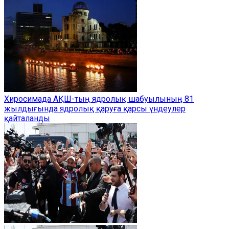
Хиросимада АҚШ-тың ядролық шабуылының 81
жылдығында ядролық қаруға қарсы үндеулер
қайталанды