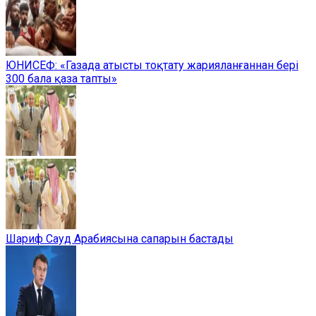
ЮНИСЕФ: «Газада атысты тоқтату жарияланғаннан бері
300 бала қаза тапты»
Шариф Сауд Арабиясына сапарын бастады