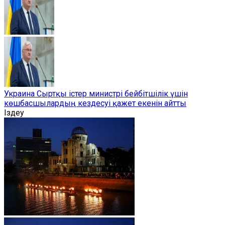
Украина Сыртқы істер министрі бейбітшілік үшін
көшбасшылардың кездесуі қажет екенін айтты
Іздеу