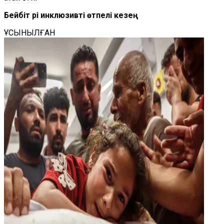
Бейбіт әрі инклюзивті өтпелі кезең
ҰСЫНЫЛҒАН