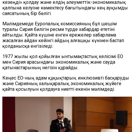
кезеңді» қолдау және елдің әлеуметтік-экономикалық
қалпына келуіне көмектесу бағытындағы кең ауқымды
саясатының бір бөлігі.
Мәлімдемеде Еуропалық комиссияның бұл шешім
туралы Сирия билігін ресми түрде хабардар ететіні
айтылды. Қайта күшіне енген ережелер хабарлама
жасалған айдан кейінгі айдың алғашқы күнінен бастап
қолданысқа енгізіледі.
1977 жылы қол қойылған ынтымақтастық келісімі ЕО
мен Сирия арасындағы экономикалық және сауда
қатынастарының негізін құрайды.
Кеңес ЕО-ның адам құқықтарын, инклюзивті басқаруды
және Сирияның халықаралық экономикалық жүйеге
қайта қосылуын қолдауға ниетті екенін мәлімдеді.