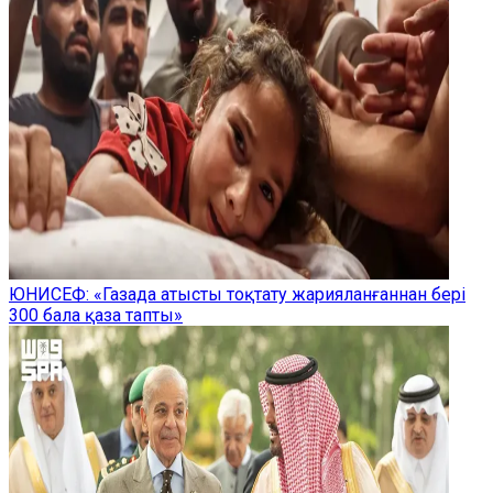
ЮНИСЕФ: «Газада атысты тоқтату жарияланғаннан бері
300 бала қаза тапты»