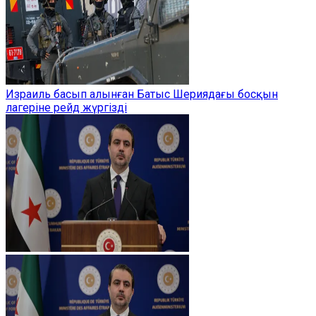
Израиль басып алынған Батыс Шериядағы босқын
лагеріне рейд жүргізді