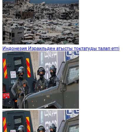
Индонезия Израильден атысты тоқтатуды талап етті