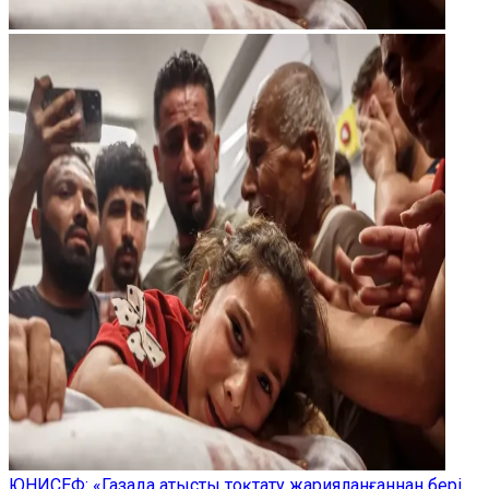
ЮНИСЕФ: «Газада атысты тоқтату жарияланғаннан бері