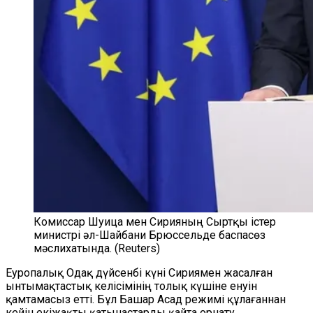
Комиссар Шуица мен Сирияның Сыртқы істер
министрі әл-Шайбани Брюссельде баспасөз
мәслихатында. (Reuters)
Еуропалық Одақ дүйсенбі күні Сириямен жасалған
ынтымақтастық келісімінің толық күшіне енуін
қамтамасыз етті. Бұл Башар Асад режимі құлағаннан
кейін екіжақты қатынастарды қайта орнату