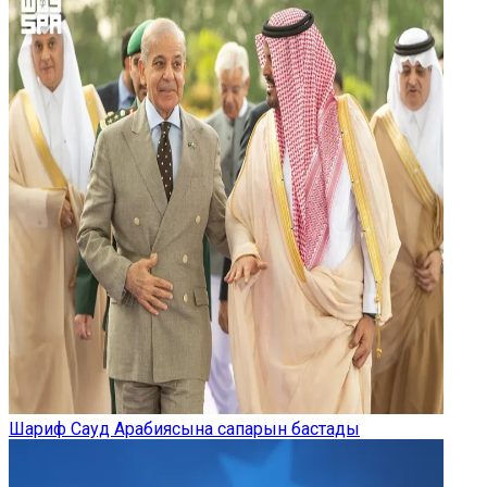
Шариф Сауд Арабиясына сапарын бастады