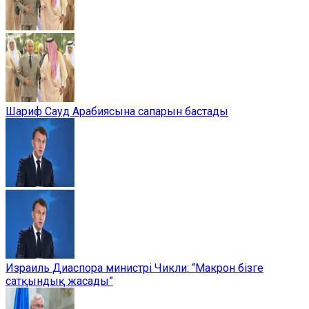
Шариф Сауд Арабиясына сапарын бастады
Израиль Диаспора министрі Чикли: “Макрон бізге
сатқындық жасады”