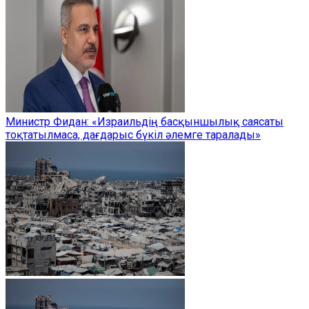
Министр Фидан: «Израильдің басқыншылық саясаты
тоқтатылмаса, дағдарыс бүкіл әлемге таралады»