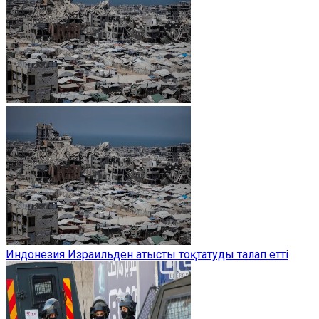
Индонезия Израильден атысты тоқтатуды талап етті