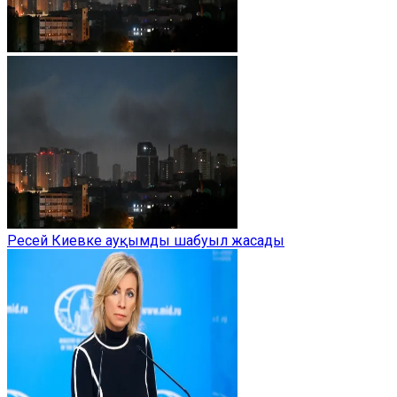
Ресей Киевке ауқымды шабуыл жасады