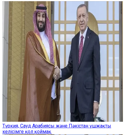
Түркия, Сауд Арабиясы және Пәкістан үшжақты
келісімге қол қоймақ