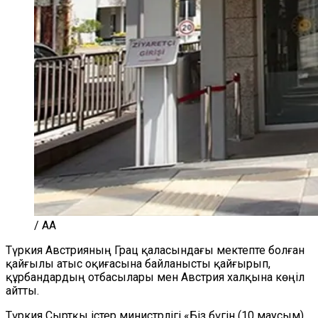
/ AA
Түркия Австрияның Грац қаласындағы мектепте болған
қайғылы атыс оқиғасына байланысты қайғырып,
құрбандардың отбасылары мен Австрия халқына көңіл
айтты.
Түркия Сыртқы істер министрлігі «Біз бүгін (10 маусым)