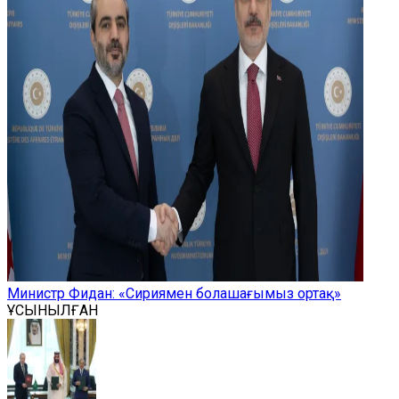
Министр Фидан: «Сириямен болашағымыз ортақ»
ҰСЫНЫЛҒАН