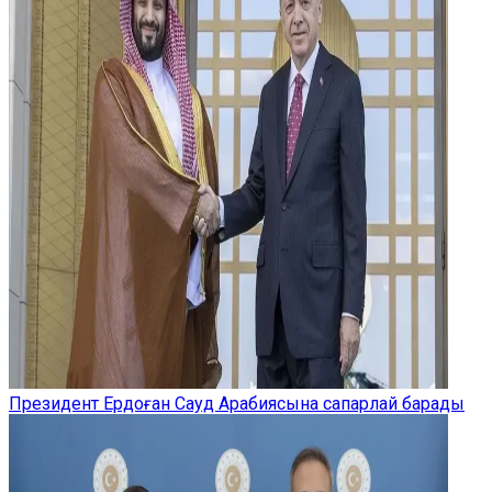
Президент Ердоған Сауд Арабиясына сапарлай барады