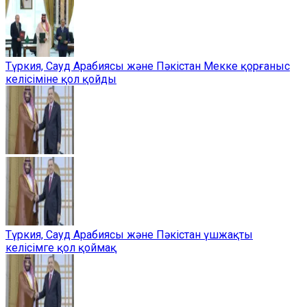
Түркия, Сауд Арабиясы және Пәкістан Мекке қорғаныс
келісіміне қол қойды
Түркия, Сауд Арабиясы және Пәкістан үшжақты
келісімге қол қоймақ