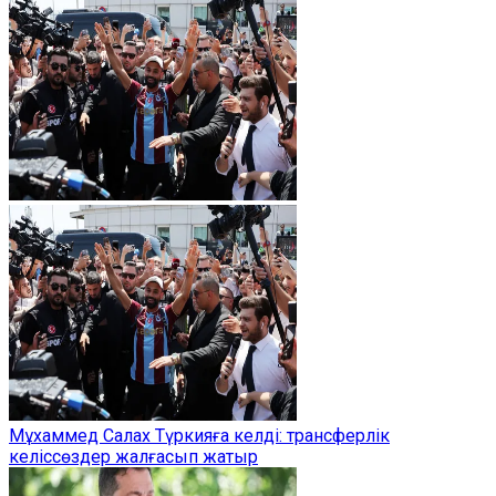
Мұхаммед Салах Түркияға келді: трансферлік
келіссөздер жалғасып жатыр