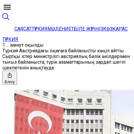
САЯСАТ
ТҮРКИЯ
МӘДЕНИЕТ
БІЛЕ ЖҮРІҢІЗ
КӨЗҚАРАС
ТҮРКИЯ
1 ... минут оқылды
Түркия Австриядағы оқиғаға байланысты көңіл айтты
Сыртқы істер министрлігі австриялық билік өкілдерімен
тығыз байланыста, түрік азаматтарының зардап шегіп
шекпегенін анықтауда.
Бөлісу