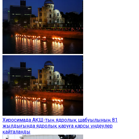
Хиросимада АҚШ-тың ядролық шабуылының 81
жылдығында ядролық қаруға қарсы үндеулер
қайталанды