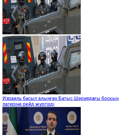
Израиль басып алынған Батыс Шериядағы босқын
лагеріне рейд жүргізді