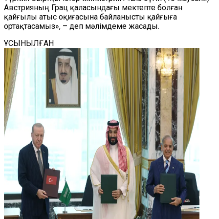
Австрияның Грац қаласындағы мектепте болған
қайғылы атыс оқиғасына байланысты қайғыға
ортақтасамыз», – деп мәлімдеме жасады.
ҰСЫНЫЛҒАН