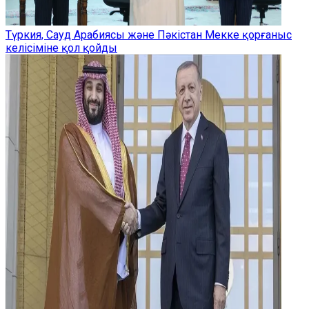
Түркия, Сауд Арабиясы және Пәкістан Мекке қорғаныс
келісіміне қол қойды