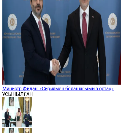
Министр Фидан: «Сириямен болашағымыз ортақ»
ҰСЫНЫЛҒАН