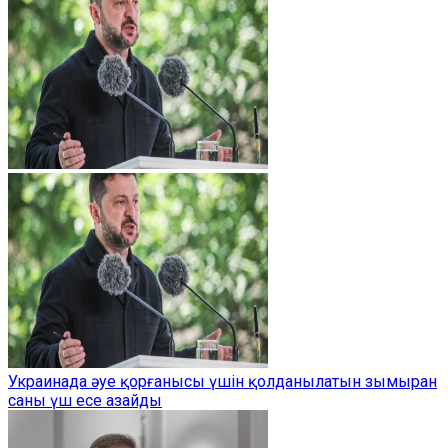
Украинада әуе қорғанысы үшін қолданылатын зымыран
саны үш есе азайды