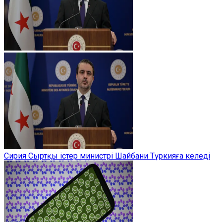
Сирия Сыртқы істер министрі Шайбани Түркияға келеді