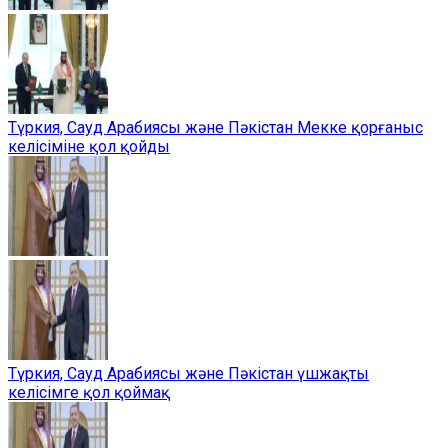
Түркия, Сауд Арабиясы және Пәкістан Мекке қорғаныс
келісіміне қол қойды
Түркия, Сауд Арабиясы және Пәкістан үшжақты
келісімге қол қоймақ