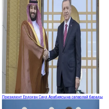
Президент Ердоған Сауд Арабиясына сапарлай барады