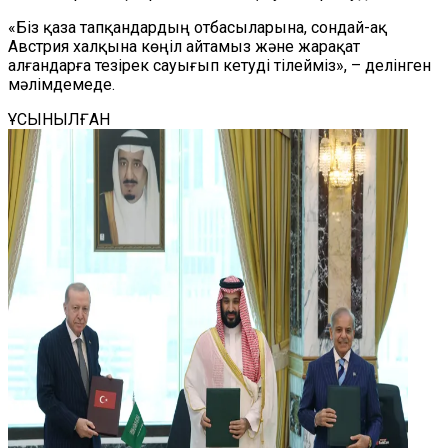
«Біз қаза тапқандардың отбасыларына, сондай-ақ
Австрия халқына көңіл айтамыз және жарақат
алғандарға тезірек сауығып кетуді тілейміз», – делінген
мәлімдемеде.
ҰСЫНЫЛҒАН