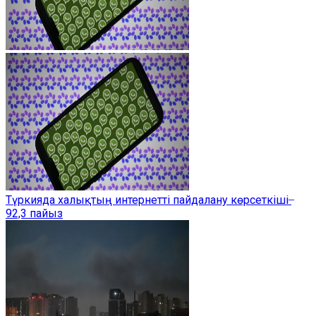
Түркияда халықтың интернетті пайдалану көрсеткіші ̶
92,3 пайыз