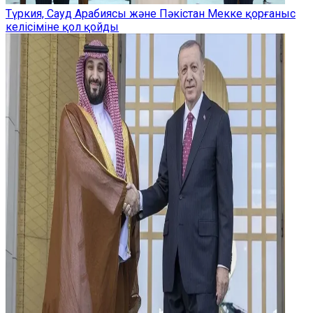
Түркия, Сауд Арабиясы және Пәкістан Мекке қорғаныс
келісіміне қол қойды