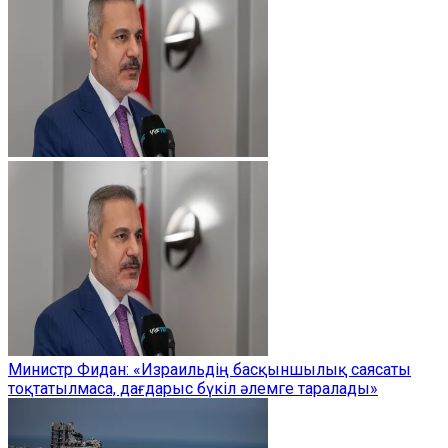
Министр Фидан: «Израильдің басқыншылық саясаты
тоқтатылмаса, дағдарыс бүкіл әлемге таралады»