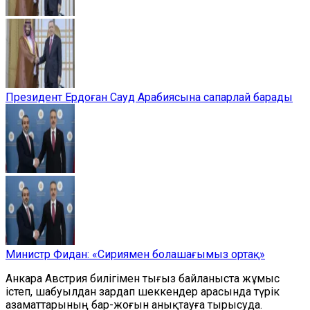
Президент Ердоған Сауд Арабиясына сапарлай барады
Министр Фидан: «Сириямен болашағымыз ортақ»
Анкара Австрия билігімен тығыз байланыста жұмыс
істеп, шабуылдан зардап шеккендер арасында түрік
азаматтарының бар-жоғын анықтауға тырысуда.