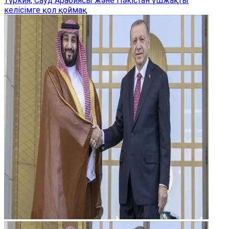
Түркия, Сауд Арабиясы және Пәкістан үшжақты
келісімге қол қоймақ