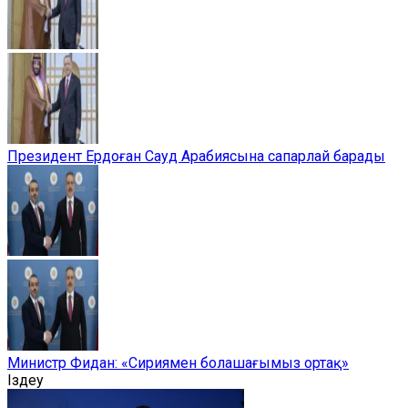
Президент Ердоған Сауд Арабиясына сапарлай барады
Министр Фидан: «Сириямен болашағымыз ортақ»
Іздеу