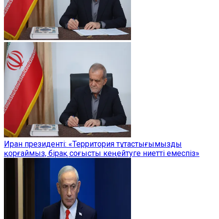
Иран президенті: «Территория тұтастығымызды
қорғаймыз, бірақ соғысты кеңейтуге ниетті емеспіз»