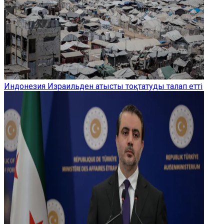
Индонезия Израильден атысты тоқтатуды талап етті