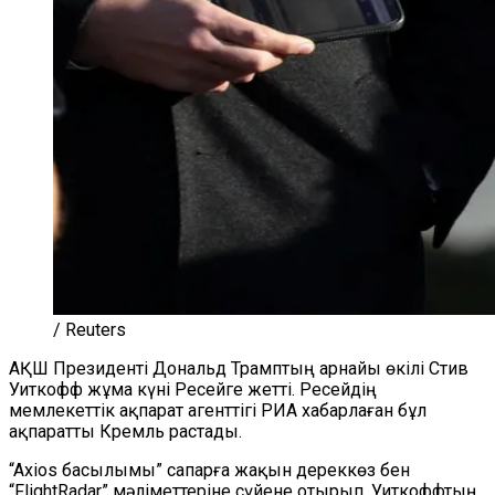
/ Reuters
АҚШ Президенті Дональд Трамптың арнайы өкілі Стив
Уиткофф жұма күні Ресейге жетті. Ресейдің
мемлекеттік ақпарат агенттігі РИА хабарлаған бұл
ақпаратты Кремль растады.
“Axios басылымы” сапарға жақын дереккөз бен
“FlightRadar” мәліметтеріне сүйене отырып, Уиткоффтың