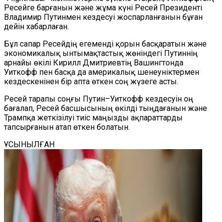
Ресейге барғанын және жұма күні Ресей Президенті
Владимир Путинмен кездесуі жоспарланғанын бұған
дейін хабарлаған.
Бұл сапар Ресейдің егеменді қорын басқаратын және
экономикалық ынтымақтастық жөніндегі Путиннің
арнайы өкілі Кирилл Дмитриевтің Вашингтонда
Уиткофф пен басқа да америкалық шенеуніктермен
кездескенінен бір апта өткен соң жүзеге асты.
Ресей тарапы соңғы Путин–Уиткофф кездесуін оң
бағалап, Ресей басшысының өкілді тыңдағанын және
Трампқа жеткізілуі тиіс маңызды ақпараттарды
тапсырғанын атап өткен болатын.
ҰСЫНЫЛҒАН