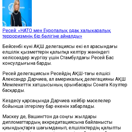
Ресей: «НАТО мен Еуропалық одақ халықаралық
терроризмнің бір бөлігіне айналды»
Бейсенбі күні АҚШ делегациясы екі ел арасындағы
елшілік қызметтерін қалыпқа келтіру жөніндегі
келіссөздер жүргізу үшін Стамбулдағы Ресей Бас
консулдығына барды.
Ресей делегациясын Ресейдің АҚШ-тағы елшісі
Александр Дарчиев, ал америкалық делегацияны АҚШ
Мемлекеттік хатшысының орынбасары Соната Коултер
басқарды.
Кездесу қарсаңында Дарчиев кейбір мәселелер
бойынша ілгерілеу бар екенін хабарлады.
Мәскеу де, Вашингтон да соңғы жылдары
дипломаттардың аккредитациясына байланысты
қиындықтарға шағымданып, елшіліктердің қалыпты