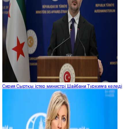
Сирия Сыртқы істер министрі Шайбани Түркияға келеді