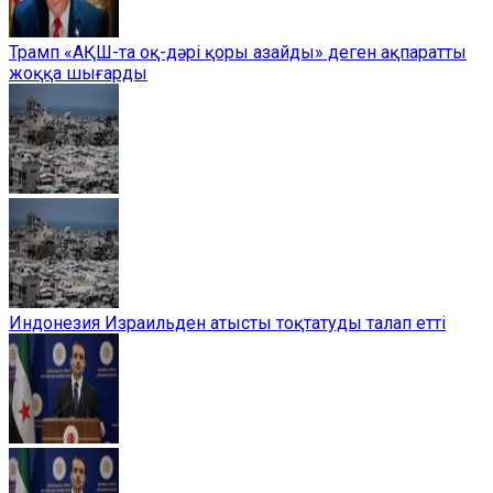
Трамп «АҚШ-та оқ-дәрі қоры азайды» деген ақпаратты
жоққа шығарды
Индонезия Израильден атысты тоқтатуды талап етті