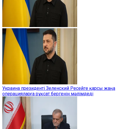
Украина президенті Зеленский Ресейге қарсы жаңа
операцияларға рұқсат бергенін мәлімдеді