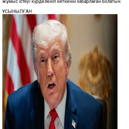
жұмыс істеуі күрделеніп кеткенін хабарлаған болатын.
ҰСЫНЫЛҒАН