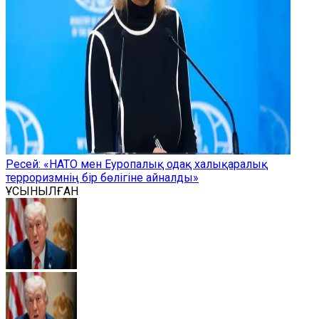
Ресей: «НАТО мен Еуропалық одақ халықаралық
терроризмнің бір бөлігіне айналды»
ҰСЫНЫЛҒАН