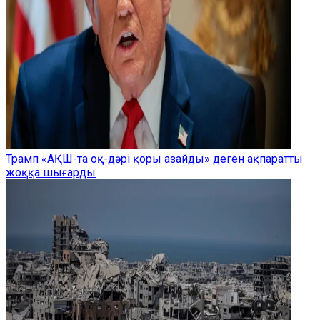
Трамп «АҚШ-та оқ-дәрі қоры азайды» деген ақпаратты
жоққа шығарды