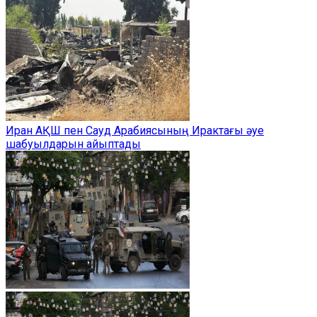
Иран АҚШ пен Сауд Арабиясының Ирактағы әуе
шабуылдарын айыптады