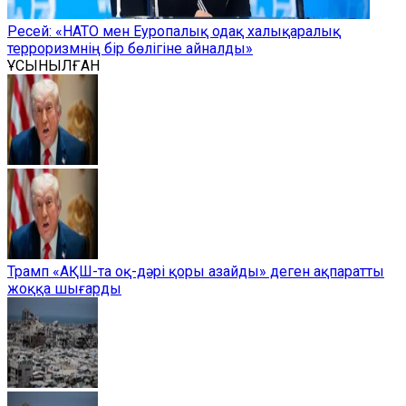
Ресей: «НАТО мен Еуропалық одақ халықаралық
терроризмнің бір бөлігіне айналды»
ҰСЫНЫЛҒАН
Трамп «АҚШ-та оқ-дәрі қоры азайды» деген ақпаратты
жоққа шығарды