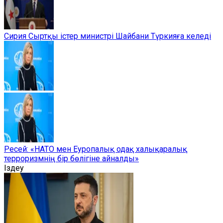
Сирия Сыртқы істер министрі Шайбани Түркияға келеді
Ресей: «НАТО мен Еуропалық одақ халықаралық
терроризмнің бір бөлігіне айналды»
Іздеу