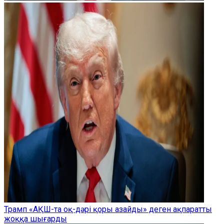
Трамп «АҚШ-та оқ-дәрі қоры азайды» деген ақпаратты
жоққа шығарды