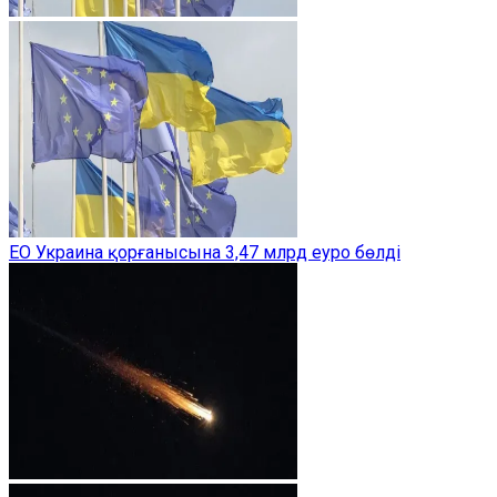
ЕО Украина қорғанысына 3,47 млрд еуро бөлді