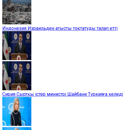
Индонезия Израильден атысты тоқтатуды талап етті
Сирия Сыртқы істер министрі Шайбани Түркияға келеді