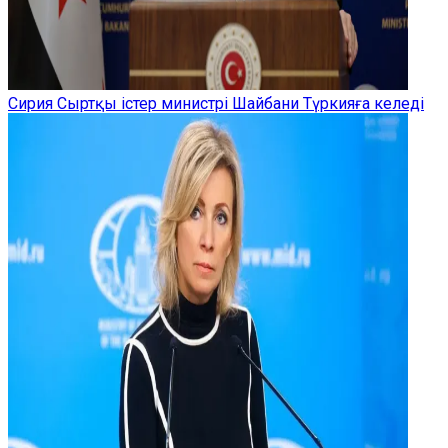
Сирия Сыртқы істер министрі Шайбани Түркияға келеді