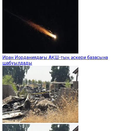
Иран Иорданиядағы АҚШ-тың әскери базасына
шабуылдады