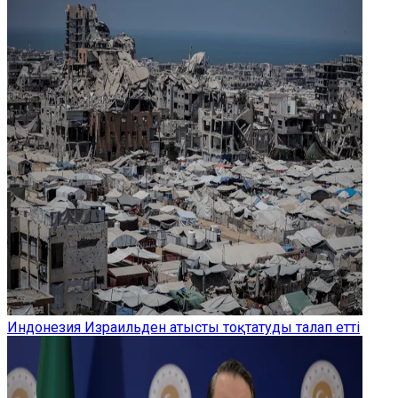
Индонезия Израильден атысты тоқтатуды талап етті