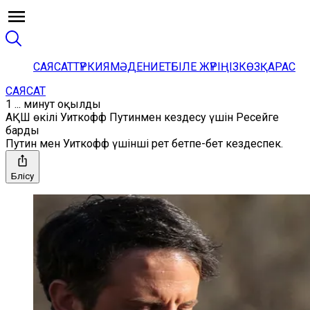
САЯСАТ
ТҮРКИЯ
МӘДЕНИЕТ
БІЛЕ ЖҮРІҢІЗ
КӨЗҚАРАС
САЯСАТ
1 ... минут оқылды
АҚШ өкілі Уиткофф Путинмен кездесу үшін Ресейге
барды
Путин мен Уиткофф үшінші рет бетпе-бет кездеспек.
Бөлісу