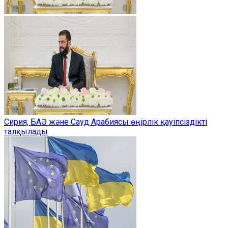
Сирия, БАӘ және Сауд Арабиясы өңірлік қауіпсіздікті
талқылады