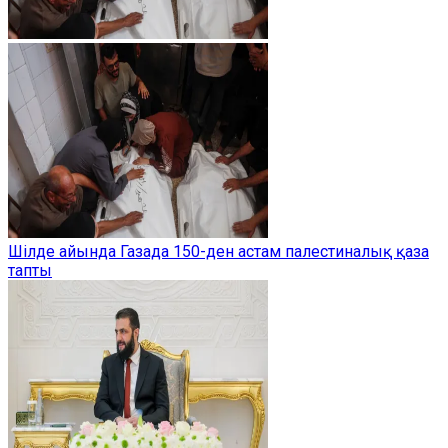
Шілде айында Газада 150-ден астам палестиналық қаза
тапты