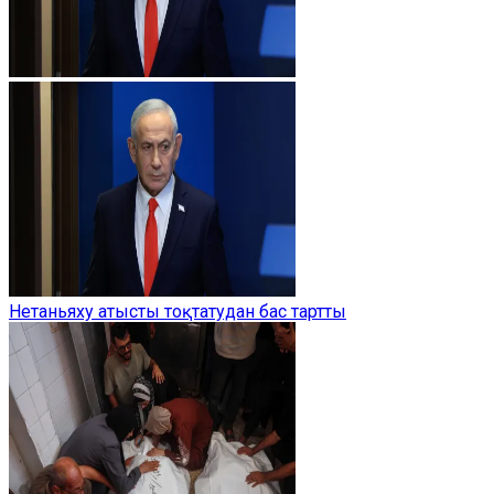
Нетаньяху атысты тоқтатудан бас тартты